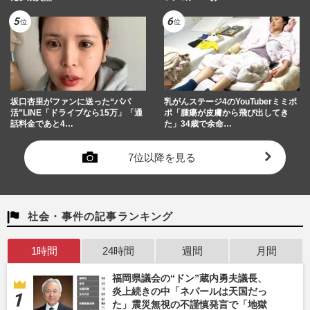
坂口杏里がファンに送った“パパ
乳がんステージ4のYouTuberミミポ
活”LINE「ドライブなら15万」「通
ポ「腫瘍が皮膚から飛び出してき
話料金であと4…
た」34歳で余命…
7位以降を見る
社会・事件の記事ランキング
1時間
24時間
週間
月間
福岡県議会の“ドン”蔵内勇夫議長、
炎上続きの中「ネパールは天国だっ
た」震災無視の不謹慎発言で「地獄