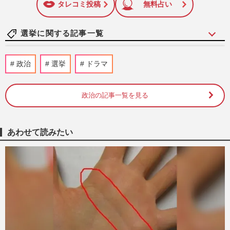
タレコミ投稿
無料占い
選挙に関する記事一覧
【消費税減税】高市早苗首相は「公約にこ
政治
選挙
ドラマ
だわりすぎ」国民民主・古川元久代表代行
の“公約軽視”発言に《集…
週刊女性PRIME
2026/7/30
政治の記事一覧を見る
中道改革連合・小川淳也代表《暮らしが、
先だ。》新ポスター発表に「どのツラ下げ
あわせて読みたい
て…」批判殺到で大喜利状…
週刊女性PRIME
2026/7/12
山本太郎が政界引退、大石晃子は離党の
「れいわ新撰組」“座長”失った“劇団員”支
持者が流れ着くのは神谷…
週刊女性PRIME
2026/7/10