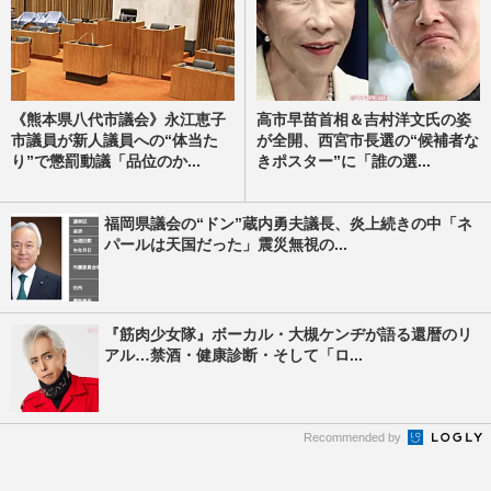
《熊本県八代市議会》永江恵子
高市早苗首相＆吉村洋文氏の姿
市議員が新人議員への“体当た
が全開、西宮市長選の“候補者な
り”で懲罰動議「品位のか...
きポスター”に「誰の選...
福岡県議会の“ドン”蔵内勇夫議長、炎上続きの中「ネ
パールは天国だった」震災無視の...
『筋肉少女隊』ボーカル・大槻ケンヂが語る還暦のリ
アル…禁酒・健康診断・そして「ロ...
Recommended by