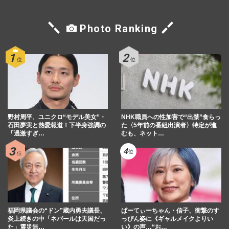
Photo Ranking
野村周平、ユニクロ“モデル美女”・
NHK職員への性加害で“出禁”食らっ
石田夢実と熱愛報道！下半身強調の
た〈5年前の番組出演者〉特定が進
「過激すぎ…
むも、ネット…
福岡県議会の“ドン”蔵内勇夫議長、
ぱーてぃーちゃん・信子、衝撃のす
炎上続きの中「ネパールは天国だっ
っぴん姿に《ギャルメイクよりい
た」震災無…
い》の声…“お…