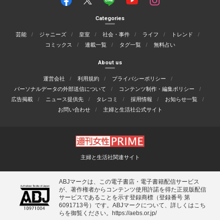
Categories
芸能
ジャニーズ
皇室
社会・事件
ライフ
トレンド
コミックス
連載一覧
タグ一覧
無料占い
About us
運営会社
利用規約
プライバシーポリシー
パーソナルデータの外部送信について
コンテンツ制作・編集ポリシー
広告掲載
ニュース提供先
タレコミ
採用情報
お知らせ一覧
お問い合わせ
主婦と生活社公式サイト
主婦と生活社関連サイト
ABJマークは、この電子書店・電子書籍配信サービス
が、著作権者からコンテンツ使用許諾を得た正規版配信
サービスであることを示す登録商標（登録番号 第
6091713号）です。ABJマークについて、詳しくはこち
らを御覧ください。
https://aebs.or.jp/