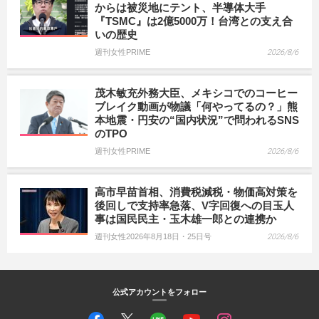
からは被災地にテント、半導体大手
『TSMC』は2億5000万！台湾との支え合
いの歴史
週刊女性PRIME
2026/8/6
茂木敏充外務大臣、メキシコでのコーヒー
ブレイク動画が物議「何やってるの？」熊
本地震・円安の“国内状況”で問われるSNS
のTPO
週刊女性PRIME
2026/8/6
高市早苗首相、消費税減税・物価高対策を
後回しで支持率急落、V字回復への目玉人
事は国民民主・玉木雄一郎との連携か
週刊女性2026年8月18日・25日号
2026/8/6
公式アカウントをフォロー