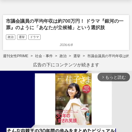
市議会議員の平均年収は約700万円！ ドラマ『銀河の一
票』のように「あなたが立候補」という選択肢
政治
選挙
ドラマ
2026/6/8
週刊女性PRIME
社会・事件
政治
選挙
市議会議員の平均年収は約7
広告の下にコンテンツが続きます
もっと読む
arrow_forward_ios