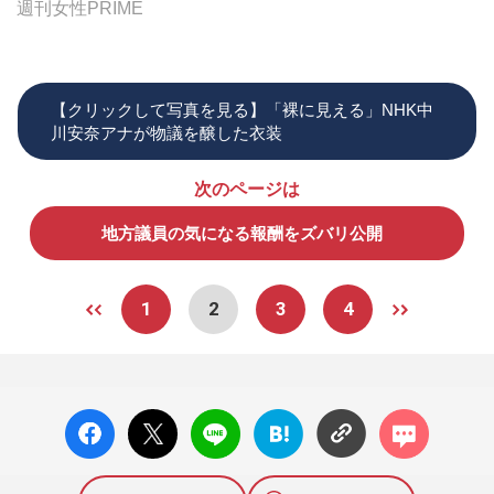
週刊女性PRIME
【クリックして写真を見る】「裸に見える」NHK中
川安奈アナが物議を醸した衣装
次のページは
地方議員の気になる報酬をズバリ公開
1
2
3
4
facebo
X ポス
LINE
はてな
コメン
ok い
ト
ブック
ト
いね
マーク
に追加