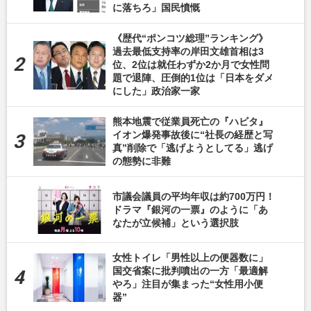
に落ちろ」国民憤慨
《歴代“ポンコツ総理”ランキング》
過去最低支持率の岸田文雄首相は3
位、2位は就任わずか2か月で女性問
題で退陣、圧倒的1位は「日本をダメ
にした」政治家一家
熊本地震で従業員死亡の『ハビタ』
イオン爆発事故後に“社長の経歴と写
真”削除で「逃げようとしてる」逃げ
の態勢に非難
市議会議員の平均年収は約700万円！
ドラマ『銀河の一票』のように「あ
なたが立候補」という選択肢
女性トイレ「男性以上の便器数に」
国交省案に批判噴出の一方「最適解
やろ」注目が集まった“女性用小便
器”