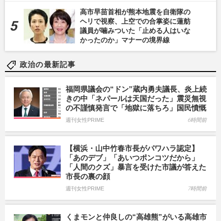
高市早苗首相が熊本地震を自衛隊の
ヘリで視察、上空での合掌姿に蓮舫
議員が噛みついた「止める人はいな
かったのか」マナーの境界線
政治の最新記事
福岡県議会の“ドン”蔵内勇夫議長、炎上続
きの中「ネパールは天国だった」震災無視
の不謹慎発言で「地獄に落ちろ」国民憤慨
週刊女性PRIME
6時間前
【横浜・山中竹春市長がパワハラ認定】
「あのデブ」「あいつポンコツだから」
「人間のクズ」暴言を受けた市議が答えた
市長の裏の顔
週刊女性PRIME
7時間前
くまモンと仲良しの“高雄熊”がいる高雄市