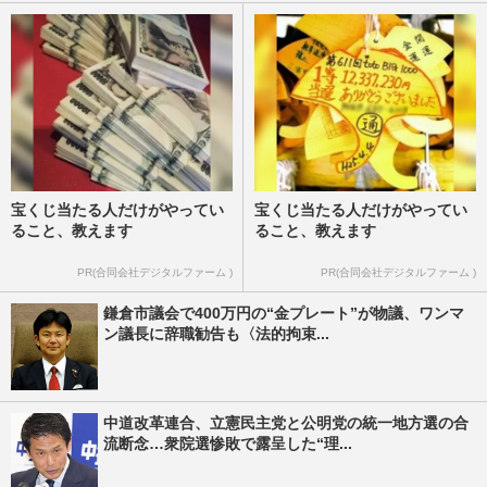
宝くじ当たる人だけがやってい
宝くじ当たる人だけがやってい
ること、教えます
ること、教えます
PR(合同会社デジタルファーム )
PR(合同会社デジタルファーム )
鎌倉市議会で400万円の“金プレート”が物議、ワンマ
ン議長に辞職勧告も〈法的拘束...
中道改革連合、立憲民主党と公明党の統一地方選の合
流断念…衆院選惨敗で露呈した“理...