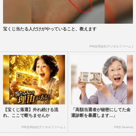
高市早苗首相「名刺交換してない」中傷動
画疑惑で衝撃の“言い訳”に「国民は騙され
ない」立たされた窮地
週刊女性PRIME
2026/6/9
宝くじ当たる人だけがやっていること、教えます
高市首相の「中傷動画疑惑」通信社の“追
PR(合同会社デジタルファーム )
随報道”で作成者が顔出し告白、「局面が
変わってきたな」の声
週刊女性PRIME
2026/6/8
【宝くじ落選】外れ続ける流
「高額当選者が秘密にしてた金
れ、ここで断ちませんか
運診断を暴露します...」
PR(合同会社デジタルファーム )
PR(Il Sereno)