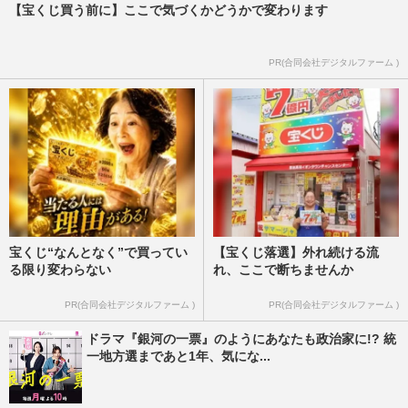
【宝くじ買う前に】ここで気づくかどうかで変わります
PR(合同会社デジタルファーム )
宝くじ“なんとなく”で買ってい
【宝くじ落選】外れ続ける流
る限り変わらない
れ、ここで断ちませんか
PR(合同会社デジタルファーム )
PR(合同会社デジタルファーム )
ドラマ『銀河の一票』のようにあなたも政治家に!? 統
一地方選まであと1年、気にな...