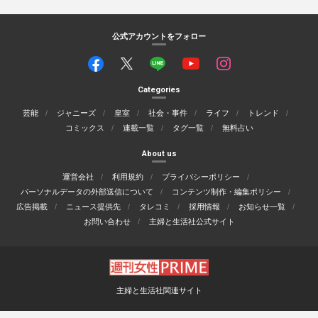
公式アカウントをフォロー
Categories
芸能
ジャニーズ
皇室
社会・事件
ライフ
トレンド
コミックス
連載一覧
タグ一覧
無料占い
About us
運営会社
利用規約
プライバシーポリシー
パーソナルデータの外部送信について
コンテンツ制作・編集ポリシー
広告掲載
ニュース提供先
タレコミ
採用情報
お知らせ一覧
お問い合わせ
主婦と生活社公式サイト
主婦と生活社関連サイト