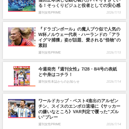
る！そっくりビジュと役者としての安心感
週刊女性PRIME
2026/7/15
『ドラゴンボール』の魔人ブウ似で人気の
W杯ノルウェー代表・ハーランドの「アラ
イグマ捕獲」姿が話題、愛される“怪物”の
素顔
週刊女性PRIME
2026/7/15
今週発売『週刊女性』7/28・8/4号の表紙
と中身はコチラ！
週刊女性本誌からのお知らせ
2026/7/14
ワールドカップ・ベスト4進出のアルゼン
チン、スイスのエンボロ退場に《サッカー
の嫌いなところ》VAR判定で覆った“ズル
い”プレー
週刊女性PRIME
2026/7/14