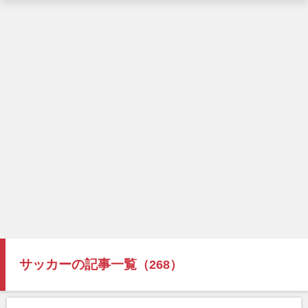
サッカーの記事一覧
（268）