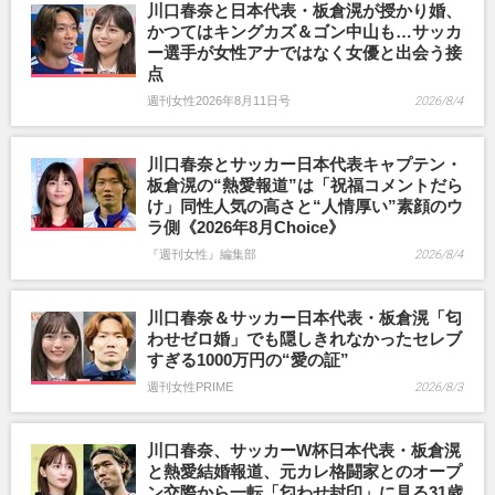
川口春奈と日本代表・板倉滉が授かり婚、
かつてはキングカズ＆ゴン中山も…サッカ
ー選手が女性アナではなく女優と出会う接
点
週刊女性2026年8月11日号
2026/8/4
川口春奈とサッカー日本代表キャプテン・
板倉滉の“熱愛報道”は「祝福コメントだら
け」同性人気の高さと“人情厚い”素顔のウ
ラ側《2026年8月Choice》
『週刊女性』編集部
2026/8/4
川口春奈＆サッカー日本代表・板倉滉「匂
わせゼロ婚」でも隠しきれなかったセレブ
すぎる1000万円の“愛の証”
週刊女性PRIME
2026/8/3
川口春奈、サッカーW杯日本代表・板倉滉
と熱愛結婚報道、元カレ格闘家とのオープ
ン交際から一転「匂わせ封印」に見る31歳