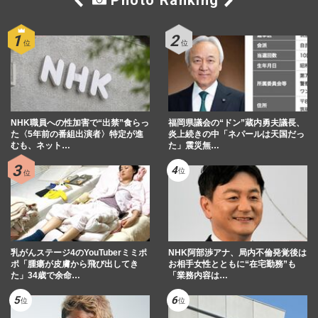
Photo Ranking
NHK職員への性加害で“出禁”食らっ
福岡県議会の“ドン”蔵内勇夫議長、
た〈5年前の番組出演者〉特定が進
炎上続きの中「ネパールは天国だっ
むも、ネット…
た」震災無…
乳がんステージ4のYouTuberミミポ
NHK阿部渉アナ、局内不倫発覚後は
ポ「腫瘍が皮膚から飛び出してき
お相手女性とともに“在宅勤務”も
た」34歳で余命…
「業務内容は…