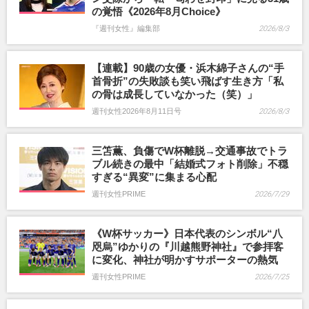
の覚悟《2026年8月Choice》
『週刊女性』編集部
2026/8/3
【連載】90歳の女優・浜木綿子さんの“手
首骨折”の失敗談も笑い飛ばす生き方「私
の骨は成長していなかった（笑）」
週刊女性2026年8月11日号
2026/8/3
三笘薫、負傷でW杯離脱→交通事故でトラ
ブル続きの最中「結婚式フォト削除」不穏
すぎる“異変”に集まる心配
週刊女性PRIME
2026/7/29
《W杯サッカー》日本代表のシンボル“八
咫烏”ゆかりの『川越熊野神社』で参拝客
に変化、神社が明かすサポーターの熱気
週刊女性PRIME
2026/7/25