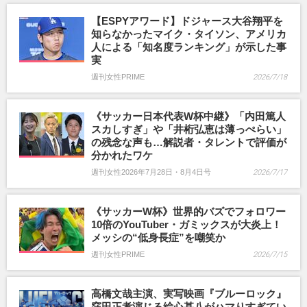
【ESPYアワード】ドジャース大谷翔平を
知らなかったマイク・タイソン、アメリカ
人による「知名度ランキング」が示した事
実
週刊女性PRIME
2026/7/18
《サッカー日本代表W杯中継》「内田篤人
スカしすぎ」や「井桁弘恵は薄っぺらい」
の残念な声も…解説者・タレントで評価が
分かれたワケ
週刊女性2026年7月28日・8月4日号
2026/7/17
《サッカーW杯》世界的バズでフォロワー
10倍のYouTuber・ガミックスが大炎上！
メッシの“低身長症”を嘲笑か
週刊女性PRIME
2026/7/15
高橋文哉主演、実写映画『ブルーロック』
窪田正孝演じる絵心甚八がハマりすぎてい