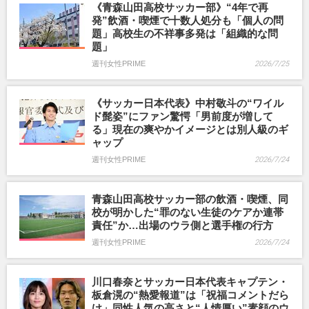
《青森山田高校サッカー部》“4年で再
発”飲酒・喫煙で十数人処分も「個人の問
題」高校生の不祥事多発は「組織的な問
題」
週刊女性PRIME
2026/7/25
《サッカー日本代表》中村敬斗の“ワイル
ド髭姿”にファン驚愕「男前度が増して
る」現在の爽やかイメージとは別人級のギ
ャップ
週刊女性PRIME
2026/7/24
青森山田高校サッカー部の飲酒・喫煙、同
校が明かした“罪のない生徒のケアか連帯
責任”か…出場のウラ側と選手権の行方
週刊女性PRIME
2026/7/24
川口春奈とサッカー日本代表キャプテン・
板倉滉の“熱愛報道”は「祝福コメントだら
け」同性人気の高さと“人情厚い”素顔のウ