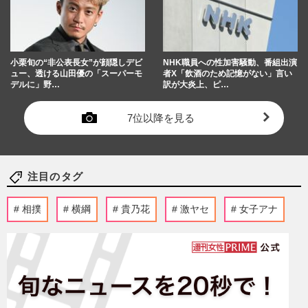
小栗旬の“非公表長女”が顔隠しデビ
NHK職員への性加害騒動、番組出演
ュー、透ける山田優の「スーパーモ
者X「飲酒のため記憶がない」言い
デルに」野…
訳が大炎上、ピ…
7位以降を見る
注目のタグ
相撲
横綱
貴乃花
激ヤセ
女子アナ