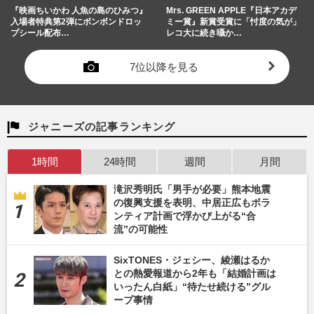
『映画ちいかわ 人魚の島のひみつ』
Mrs. GREEN APPLE『日本アカデ
入場者特典第2弾にボンボンドロッ
ミー賞』新賞受賞に「忖度の気が」
プシール配布…
レコ大に続き囁か…
7位以降を見る
ジャニーズの記事ランキング
1時間
24時間
週間
月間
滝沢秀明氏「男手が必要」熊本地震
の復興支援を表明、中居正広もボラ
ンティア計画で浮かび上がる“合
流”の可能性
SixTONES・ジェシー、綾瀬はるか
との熱愛報道から2年も「結婚計画は
いったん白紙」“待たせ続ける”グル
ープ事情