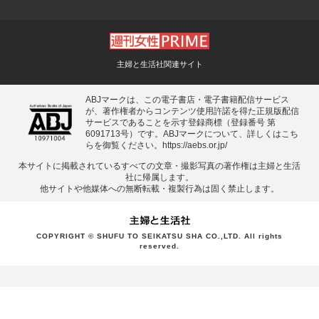
主婦と生活社関連サイト
ABJマークは、この電子書店・電子書籍配信サービス
が、著作権者からコンテンツ使用許諾を得た正規版配信
サービスであることを示す登録商標（登録番号 第
6091713号）です。ABJマークについて、詳しくはこち
らを御覧ください。
https://aebs.or.jp/
本サイトに掲載されているすべての⽂章・撮影写真の著作権は主婦と⽣活
社に帰属します。
他サイトや他媒体への無断転載・複製⾏為は固く禁⽌します。
COPYRIGHT © SHUFU TO SEIKATSU SHA CO.,LTD. All rights
reserved.