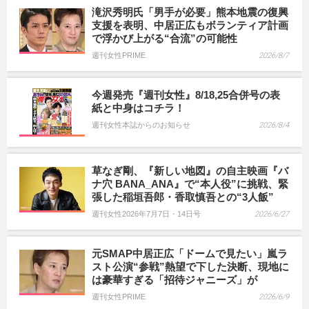
滝沢秀明氏「男手が必要」熊本地震の復興
支援を表明、中居正広もボランティア計画
で浮かび上がる“合流”の可能性
週刊女性PRIME
2026/8/7
今週発売『週刊女性』8/18,25合併号の表
紙と中身はコチラ！
週刊女性本誌からのお知らせ
2026/8/4
草なぎ剛、『新しい地図』の自主映画『バ
ナ穴 BANA_ANA』で“本人役”に挑戦、緊
張した稲垣吾郎・香取慎吾との“3人飯”
週刊女性2026年7月7日・14日号
2026/6/27
元SMAP中居正広「ドームで見たい」嵐ラ
スト公演“参戦”熱望で下した決断、現地に
は豪華すぎる「招待ジャニーズ」が
週刊女性PRIME
2026/6/9