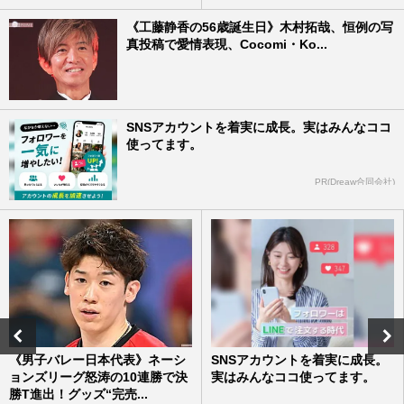
《工藤静香の56歳誕生日》木村拓哉、恒例の写
真投稿で愛情表現、Cocomi・Ko...
SNSアカウントを着実に成長。実はみんなココ
使ってます。
PR(Dreaw合同会社)
《男子バレー日本代表》ネーシ
SNSアカウントを着実に成長。
ョンズリーグ怒涛の10連勝で決
実はみんなココ使ってます。
勝T進出！グッズ“完売...