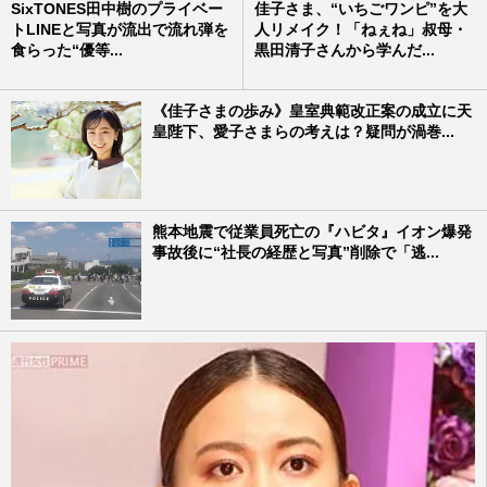
SixTONES田中樹のプライベー
佳子さま、“いちごワンピ”を大
トLINEと写真が流出で流れ弾を
人リメイク！「ねぇね」叔母・
食らった“優等...
黒田清子さんから学んだ...
《佳子さまの歩み》皇室典範改正案の成立に天
皇陛下、愛子さまらの考えは？疑問が渦巻...
熊本地震で従業員死亡の『ハビタ』イオン爆発
事故後に“社長の経歴と写真”削除で「逃...