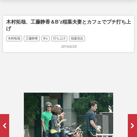
木村拓哉、工藤静香＆B’z稲葉夫妻とカフェでプチ打ち上
げ
木村拓哉
工藤静香
B'z
打ち上げ
稲葉浩志
2015/6/23