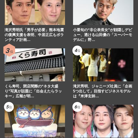
滝沢秀明氏「男手が必要」熊本地震
小栗旬の“非公表長女”が顔隠しデビ
の復興支援を表明、中居正広もボラ
ュー、透ける山田優の「スーパーモ
ンティア計画…
デルに」野…
くら寿司、閉店間際の“ネタ大盛
滝沢秀明、ジャニーズ社員に「企画
り”写真が話題に「出会えたらラッ
5つ出して」目指すビジネスモデル
キー」広報が明…
は『米津玄師…