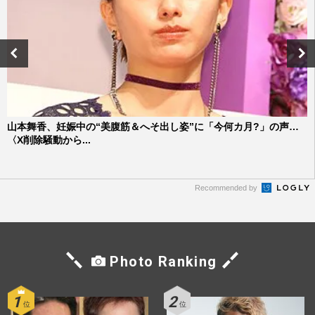
山本舞香、妊娠中の“美腹筋＆へそ出し姿”に「今何カ月?」の声…
〈X削除騒動から...
Recommended by
Photo Ranking