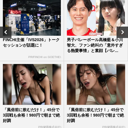
【平成編】《有名人の衝撃だった結婚
TOP5》ロス続出の福山雅治＆吹石一恵を
僅差で超えた1位は、おしどり夫…
週刊女性2026年7月7日・14日号
2026/7/6
《モヤるCMランキングTOP10》木村拓哉
の『吉野家』、山田孝之の『ヤクルト』を
FINCHI主催「IVS2026」トーク
男子バレーボール髙橋藍＆小川
抑えた1位は松本人志出演の『…
セッションが話題に！
智大、ファン絶叫の「意外すぎ
る熱愛事情」と素顔【バレ...
週刊女性2026年6月30日号
2026/6/29
PR(FINCHI on GOETHE)
映画『マイケル』ロケットスタートで
〈100億円突破も期待〉…「邦高洋低」が
一転した映画界に起きている“…
週刊女性PRIME
2026/6/23
「風俗前に飲むだけ！」45分で
「風俗前に飲むだけ！」45分で
3回戦も余裕！980円で朝まで絶
3回戦も余裕！980円で朝まで絶
好調
好調
PR(健商株式会社)
PR(健商株式会社)