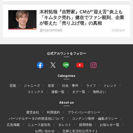
木村拓哉『吉野家』CMが“迎え舌”炎上も
「キムタク売れ」健在でファン殺到、企業
が答えた「売り上げ増」の真相
週刊女性PRIME
2026/6/4
公式アカウントをフォロー
Categories
芸能
ジャニーズ
皇室
社会・事件
ライフ
トレンド
コミックス
連載一覧
タグ一覧
無料占い
About us
運営会社
利用規約
プライバシーポリシー
パーソナルデータの外部送信について
コンテンツ制作・編集ポリシー
広告掲載
ニュース提供先
タレコミ
採用情報
お知らせ一覧
お問い合わせ
主婦と生活社公式サイト