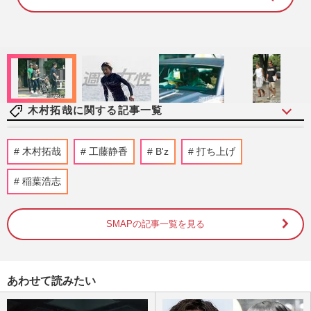
1
0
0
.
0
0
%
木村拓哉に関する記事一覧
《バレーボール日本代表》木村拓哉の長
木村拓哉
工藤静香
B'z
打ち上げ
女・Cocomiも私物公開で熱狂！「グッズ
は30年前から」受け継がれてき…
稲葉浩志
週刊女性PRIME
2026/7/21
SMAPの記事一覧を見る
《男子バレー日本代表》ネーションズリー
グ怒涛の10連勝で決勝T進出！グッズ“完
売続出”も、メルカリを飛…
週刊女性PRIME
2026/7/17
あわせて読みたい