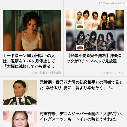
PR(Dreaw合同会社)
カードローン50万円以上の人
【登録不要＆完全無料】洋楽ロ
は、返済を3～6ヶ月停止して
ックがRチャンネルで見放題
『大幅に減額してから返済...
PR(渋谷法務総合事務所)
PR(Rチャンネル)
元横綱・貴乃花光司の初恋相手との再婚で見せ
た“幸せ太り”姿に「昔より幸せそう」「...
村重杏奈、デニムジッパー全開の「大胆V字ハ
イレグスーツ」も「トイレの時どうすれば...