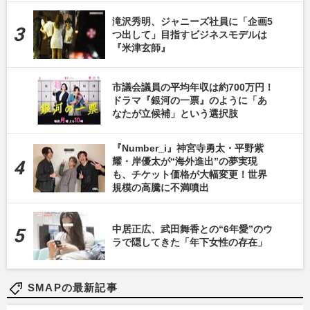
滝沢秀明、ジャニーズ社員に「企画5
つ出して」目指すビジネスモデルは
『米津玄師』
市議会議員の平均年収は約700万円！
ドラマ『銀河の一票』のように「あ
なたが立候補」という選択肢
『Number_i』神宮寺勇太・平野紫
耀・岸優太が“海外進出”の夢実現
も、チケット価格が大幅変更！世界
規模の高騰に不満噴出
中居正広、武田舞香との“6年愛”のウ
ラで隠してきた「年下女性の存在」
SMAPの最新記事