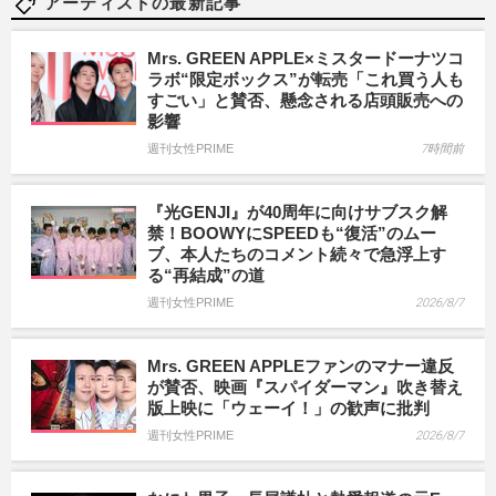
アーティストの最新記事
Mrs. GREEN APPLE×ミスタードーナツコ
ラボ“限定ボックス”が転売「これ買う人も
すごい」と賛否、懸念される店頭販売への
影響
週刊女性PRIME
7時間前
『光GENJI』が40周年に向けサブスク解
禁！BOOWYにSPEEDも“復活”のムー
ブ、本人たちのコメント続々で急浮上す
る“再結成”の道
週刊女性PRIME
2026/8/7
Mrs. GREEN APPLEファンのマナー違反
が賛否、映画『スパイダーマン』吹き替え
版上映に「ウェーイ！」の歓声に批判
週刊女性PRIME
2026/8/7