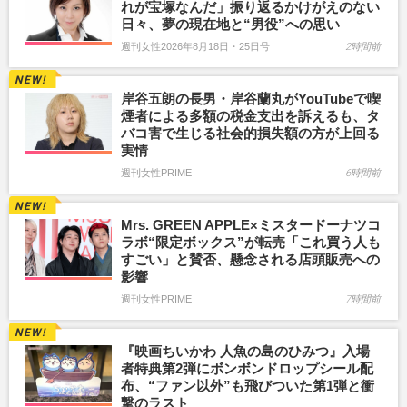
れが宝塚なんだ」振り返るかけがえのない
日々、夢の現在地と“男役”への思い
週刊女性2026年8月18日・25日号
2時間前
岸谷五朗の長男・岸谷蘭丸がYouTubeで喫
煙者による多額の税金支出を訴えるも、タ
バコ害で生じる社会的損失額の方が上回る
実情
週刊女性PRIME
6時間前
Mrs. GREEN APPLE×ミスタードーナツコ
ラボ“限定ボックス”が転売「これ買う人も
すごい」と賛否、懸念される店頭販売への
影響
週刊女性PRIME
7時間前
『映画ちいかわ 人魚の島のひみつ』入場
者特典第2弾にボンボンドロップシール配
布、“ファン以外”も飛びついた第1弾と衝
撃のラスト