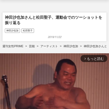
神田沙也加さんと松田聖子、運動会でのツーショットを
振り返る
神田沙也加
松田聖子
2019/11/22
週刊女性PRIME
芸能
アーティスト
神田沙也加
神田沙也加さんと
もっと読む
arrow_forward_ios