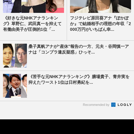
《好きな元NHKアナランキン
フジテレビ原田葵アナ『ぽかぽ
グ》草野仁、武田真一を抑えて
か』で結婚相手の理想の年収「2
有働由美子が圧倒的1位「...
000万円がいちばん幸...
桑子真帆アナが“産休”報告の一方、元夫・谷岡慎一ア
ナは「コンプラ違反疑惑」ひっそ...
《苦手な元NHKアナランキング》膳場貴子、青井実を
抑えたワースト1位は日村勇紀を...
Recommended by