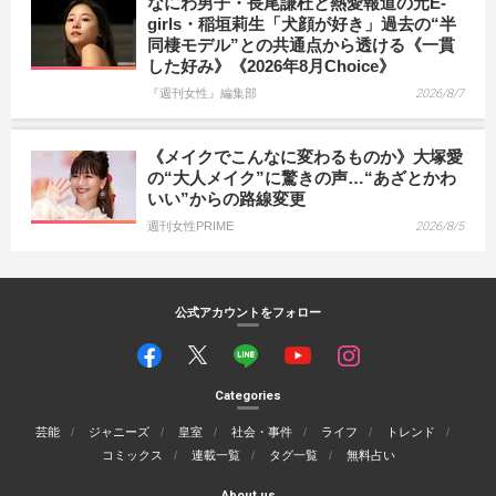
なにわ男子・長尾謙杜と熱愛報道の元E-
girls・稲垣莉生「犬顔が好き」過去の“半
同棲モデル”との共通点から透ける《一貫
した好み》《2026年8月Choice》
『週刊女性』編集部
2026/8/7
《メイクでこんなに変わるものか》大塚愛
の“大人メイク”に驚きの声…“あざとかわ
いい”からの路線変更
週刊女性PRIME
2026/8/5
公式アカウントをフォロー
Categories
芸能
ジャニーズ
皇室
社会・事件
ライフ
トレンド
コミックス
連載一覧
タグ一覧
無料占い
About us