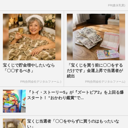
PR(森永乳業)
宝くじで貯金増やしたいなら
「宝くじを買う前に〇〇をする
「〇〇するべき」
だけです」金運上昇で当選者が
続出
PR(合同会社デジタルファーム )
PR(合同会社デジタルファーム)
『トイ・ストーリー5』が『ズートピア2』を上回る爆
スタート！ “おかわり鑑賞”で...
宝くじ当選者「〇〇をやらずに買うのはもったいな
い」