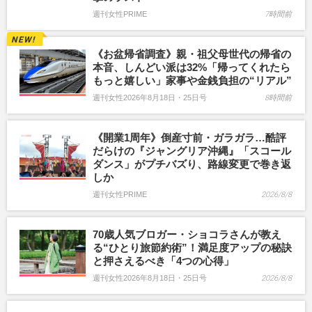
週刊女性PRIME
7時間前
《お盆帰省調査》親・祖父母世代の帰省の
本音、しんどい派は32%「帰ってくれたら
もっと嬉しい」家事や金銭負担の“リアル”
週刊女性2026年8月18日・25日号
8時間前
《開業1周年》倒産寸前・ガラガラ…酷評
だらけの『ジャングリア沖縄』「スコール
ダンス」がプチバズり、路線変更で巻き返
しか
週刊女性PRIME
2026/8/8
70歳人気ブロガー・ショコラさんが教え
る“ひとり旅節約術”！満足度アップの秘訣
と押さえるべき「4つの心得」
週刊女性2026年8月18日・25日号
2026/8/8