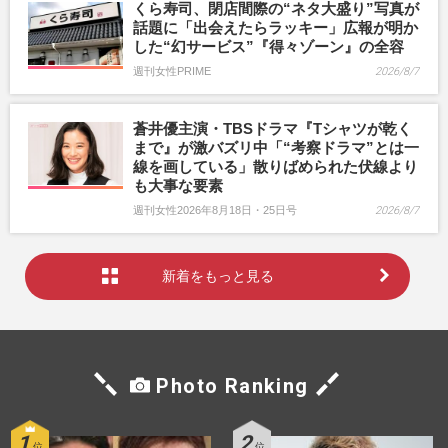
くら寿司、閉店間際の“ネタ大盛り”写真が
話題に「出会えたらラッキー」広報が明か
した“幻サービス”『得々ゾーン』の全容
週刊女性PRIME
2026/8/7
蒼井優主演・TBSドラマ『Tシャツが乾く
まで』が激バズリ中「“考察ドラマ”とは一
線を画している」散りばめられた伏線より
も大事な要素
週刊女性2026年8月18日・25日号
2026/8/7
新着をもっと見る
Photo Ranking