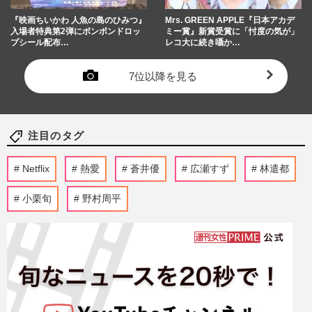
『映画ちいかわ 人魚の島のひみつ』
Mrs. GREEN APPLE『日本アカデ
入場者特典第2弾にボンボンドロッ
ミー賞』新賞受賞に「忖度の気が」
プシール配布…
レコ大に続き囁か…
7位以降を見る
注目のタグ
Netflix
熱愛
蒼井優
広瀬すず
林遣都
小栗旬
野村周平