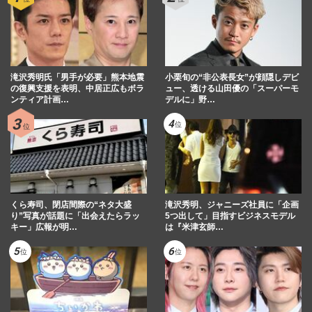
滝沢秀明氏「男手が必要」熊本地震
小栗旬の“非公表長女”が顔隠しデビ
の復興支援を表明、中居正広もボラ
ュー、透ける山田優の「スーパーモ
ンティア計画…
デルに」野…
くら寿司、閉店間際の“ネタ大盛
滝沢秀明、ジャニーズ社員に「企画
り”写真が話題に「出会えたらラッ
5つ出して」目指すビジネスモデル
キー」広報が明…
は『米津玄師…