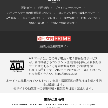
運営会社
利用規約
プライバシーポリシー
パーソナルデータの外部送信について
コンテンツ制作・編集ポリシー
広告掲載
ニュース提供先
タレコミ
採用情報
お知らせ一覧
お問い合わせ
主婦と生活社公式サイト
主婦と生活社関連サイト
ABJマークは、この電子書店・電子書籍配信サービス
が、著作権者からコンテンツ使用許諾を得た正規版配信
サービスであることを示す登録商標（登録番号 第
6091713号）です。ABJマークについて、詳しくはこち
らを御覧ください。
https://aebs.or.jp/
本サイトに掲載されているすべての⽂章・撮影写真の著作権は主婦と⽣活
社に帰属します。
他サイトや他媒体への無断転載・複製⾏為は固く禁⽌します。
COPYRIGHT © SHUFU TO SEIKATSU SHA CO.,LTD. All rights
reserved.