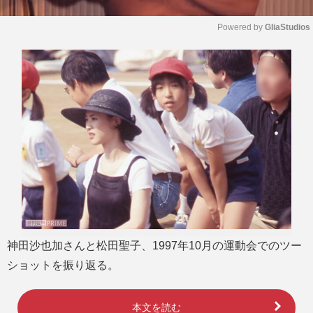
Powered by 
GliaStudios
M
u
t
e
神田沙也加さんと松田聖子、1997年10月の運動会でのツー
ショットを振り返る。
本文を読む