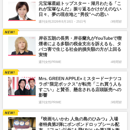
元宝塚星組トップスター・湖月わたる「こ
れが宝塚なんだ」振り返るかけがえのない
日々、夢の現在地と“男役”への思い
週刊女性2026年8月18日・25日号
0時間前
岸谷五朗の長男・岸谷蘭丸がYouTubeで喫
煙者による多額の税金支出を訴えるも、タ
バコ害で生じる社会的損失額の方が上回る
実情
週刊女性PRIME
4時間前
Mrs. GREEN APPLE×ミスタードーナツコ
ラボ“限定ボックス”が転売「これ買う人も
すごい」と賛否、懸念される店頭販売への
影響
週刊女性PRIME
5時間前
『映画ちいかわ 人魚の島のひみつ』入場
者特典第2弾にボンボンドロップシール配
布、“ファン以外”も飛びついた第1弾と衝