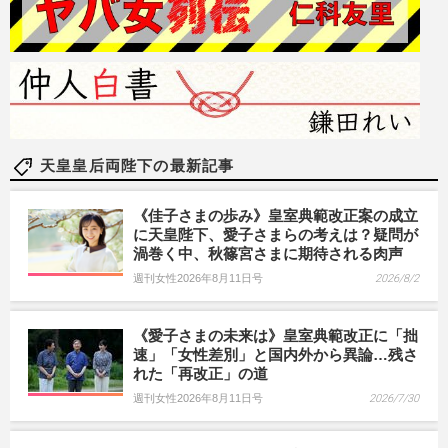
天皇皇后両陛下の最新記事
《佳子さまの歩み》皇室典範改正案の成立
に天皇陛下、愛子さまらの考えは？疑問が
渦巻く中、秋篠宮さまに期待される肉声
週刊女性2026年8月11日号
2026/8/2
《愛子さまの未来は》皇室典範改正に「拙
速」「女性差別」と国内外から異論…残さ
れた「再改正」の道
週刊女性2026年8月11日号
2026/7/30