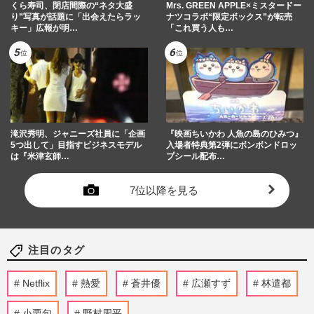
くら寿司、閉店間際の“ネタ大盛
Mrs. GREEN APPLE×ミスタードー
り”写真が話題に「出会えたらラッ
ナツコラボ“限定ボックス”が転売
キー」広報が明…
「これ買う人も…
滝沢秀明、ジャニーズ社員に「企画
『映画ちいかわ 人魚の島のひみつ』
5つ出して」目指すビジネスモデル
入場者特典第2弾にボンボンドロッ
は『米津玄師…
プシール配布…
7位以降を見る
注目のタグ
Netflix
熱愛
蒼井優
広瀬すず
林遣都
小栗旬
野村周平