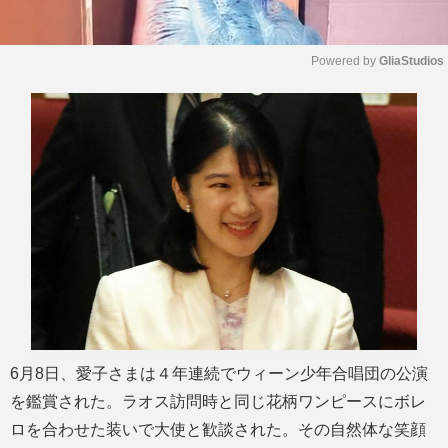
Powered by 
GliaStudios
M
u
t
e
6月8日、愛子さまは４年連続でウィーン少年合唱団の公演
を鑑賞された。ラオス訪問時と同じ花柄ワンピースにボレ
ロを合わせた装いで大使と歓談された。その自然体な笑顔