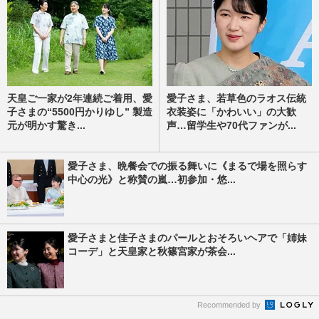
天皇ご一家が2年連続ご着用、愛
愛子さま、若草色のラオス伝統
子さまの“5500円かりゆし” 製造
衣装姿に「かわいい」の大歓
元が明かす驚き...
声…留学生や70代ファンが...
愛子さま、晩餐会での振る舞いに《まるで場を照らす
中心の光》と称賛の嵐…初参加・悠...
愛子さまと佳子さまのパールとおそろいヘアで「姉妹
コーデ」と天皇家と秋篠宮家が茶会...
Recommended by