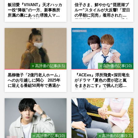
飯沼愛『VIVANT』天才ハッカ
佳子さま、鮮やかな“琵琶湖ブ
ー役“降板”の一方、新事務所
ルー”スタイルが大反響!「翌日
所属の裏にあった堺雅人マネ
の早朝に完売」着用された地
ージャーの「後押し」
元工芸品のイヤリングが“爆売
れ”
⭐ 高評価の記事(8.5)
⭐ 高評価の記事(10)
黒柳徹子「2億円老人ホーム」
『ACEes』浮所飛貴×深田竜生
へのお引越しに関心 2025年
がドラマ『夏色の雲が恋と嵐
に迎える番組50周年で勇退か
をまきおこす』で挑んだ恋人
役、照れながら挑んだキュン
シーン秘話
⭐ 高評価の記事(10)
⭐ 高評価の記事(9.3)