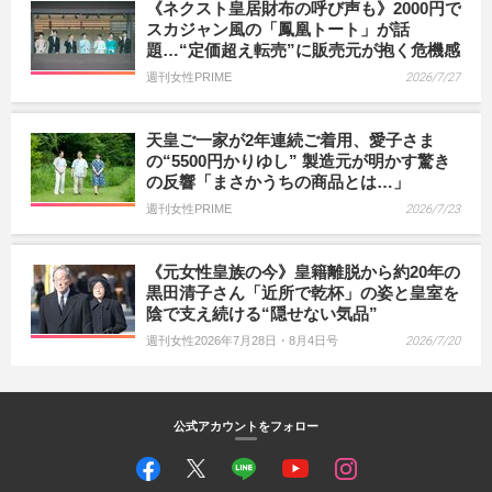
《ネクスト皇居財布の呼び声も》2000円で
スカジャン風の「鳳凰トート」が話
題…“定価超え転売”に販売元が抱く危機感
週刊女性PRIME
2026/7/27
天皇ご一家が2年連続ご着用、愛子さま
の“5500円かりゆし” 製造元が明かす驚き
の反響「まさかうちの商品とは…」
週刊女性PRIME
2026/7/23
《元女性皇族の今》皇籍離脱から約20年の
黒田清子さん「近所で乾杯」の姿と皇室を
陰で支え続ける“隠せない気品”
週刊女性2026年7月28日・8月4日号
2026/7/20
公式アカウントをフォロー