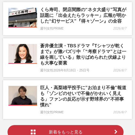
くら寿司、閉店間際の“ネタ大盛り”写真が
話題に「出会えたらラッキー」広報が明か
した“幻サービス”『得々ゾーン』の全容
週刊女性PRIME
2026/8/7
蒼井優主演・TBSドラマ『Tシャツが乾く
まで』が激バズリ中「“考察ドラマ”とは一
線を画している」散りばめられた伏線より
も大事な要素
週刊女性2026年8月18日・25日号
2026/8/7
巨人・高梨雄平投手に”お泊まり不倫”報道
も「ゾンビのせいで不倫がかわいく見え
る」ファンの反応が示す野球界の“不祥事
慣れ”
週刊女性PRIME
2026/8/7
新着をもっと見る