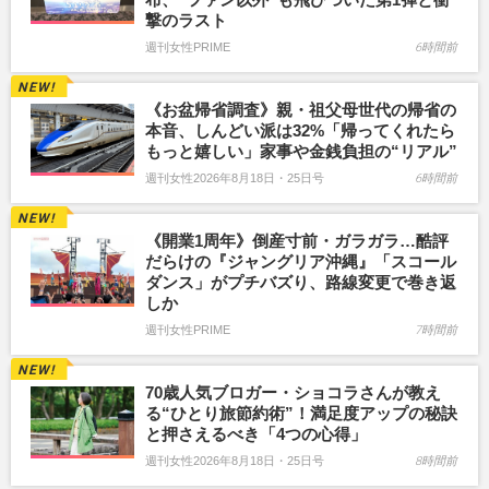
撃のラスト
週刊女性PRIME
6時間前
《お盆帰省調査》親・祖父母世代の帰省の
本音、しんどい派は32%「帰ってくれたら
もっと嬉しい」家事や金銭負担の“リアル”
週刊女性2026年8月18日・25日号
6時間前
《開業1周年》倒産寸前・ガラガラ…酷評
だらけの『ジャングリア沖縄』「スコール
ダンス」がプチバズり、路線変更で巻き返
しか
週刊女性PRIME
7時間前
70歳人気ブロガー・ショコラさんが教え
る“ひとり旅節約術”！満足度アップの秘訣
と押さえるべき「4つの心得」
週刊女性2026年8月18日・25日号
8時間前