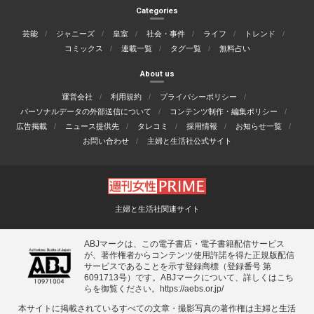
Categories
芸能
ジャニーズ
皇室
社会・事件
ライフ
トレンド
コミックス
連載一覧
タグ一覧
無料占い
About us
運営会社
利用規約
プライバシーポリシー
パーソナルデータの外部送信について
コンテンツ制作・編集ポリシー
広告掲載
ニュース提供先
タレコミ
採用情報
お知らせ一覧
お問い合わせ
主婦と生活社公式サイト
主婦と生活社関連サイト
ABJマークは、この電子書店・電子書籍配信サービス
が、著作権者からコンテンツ使用許諾を得た正規版配信
サービスであることを示す登録商標（登録番号 第
6091713号）です。ABJマークについて、詳しくはこち
らを御覧ください。
https://aebs.or.jp/
本サイトに掲載されているすべての⽂章・撮影写真の著作権は主婦と⽣活