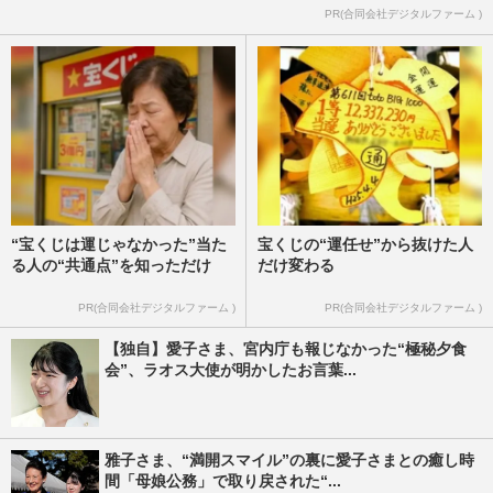
PR(合同会社デジタルファーム )
“宝くじは運じゃなかった”当た
宝くじの“運任せ”から抜けた人
る人の“共通点”を知っただけ
だけ変わる
PR(合同会社デジタルファーム )
PR(合同会社デジタルファーム )
【独自】愛子さま、宮内庁も報じなかった“極秘夕食
会”、ラオス大使が明かしたお言葉...
雅子さま、“満開スマイル”の裏に愛子さまとの癒し時
間「母娘公務」で取り戻された“...