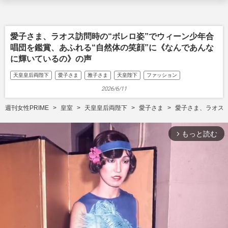
愛子さま、ラオス訪問時の“ボレロ姿”でウィーン少年合
唱団を鑑賞、あふれる“自然体の笑顔”に《なんであんな
に輝いているの》の声
天皇皇后両陛下
愛子さま
雅子さま
天皇陛下
ファッション
2026/6/11
週刊女性PRIME
皇室
天皇皇后両陛下
愛子さま
愛子さま、ラオス訪
もっと読む
arrow_forward_ios