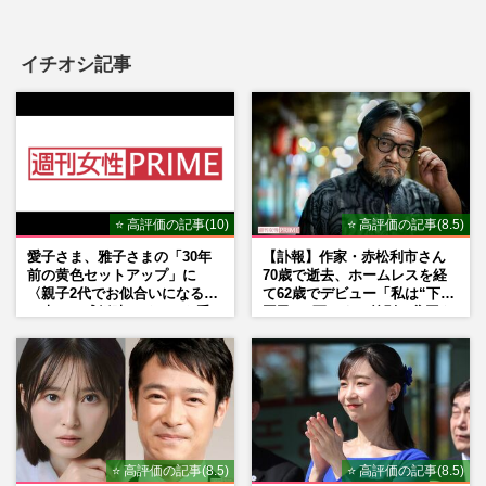
イチオシ記事
⭐ 高評価の記事(10)
⭐ 高評価の記事(8.5)
愛子さま、雅子さまの「30年
【訃報】作家・赤松利市さん
前の黄色セットアップ」に
70歳で逝去、ホームレスを経
〈親子2代でお似合いになる〉
て62歳でデビュー「私は“下級
の声、ご成婚時のドレスも手
国民”。死ぬまで差別と貧困を
がけた森英恵さんとの絆
書き続けます」壮絶人生
⭐ 高評価の記事(8.5)
⭐ 高評価の記事(8.5)