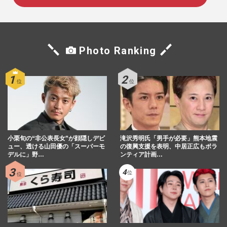
Photo Ranking
小栗旬の“非公表長女”が顔隠しデビ
滝沢秀明氏「男手が必要」熊本地震
ュー、透ける山田優の「スーパーモ
の復興支援を表明、中居正広もボラ
デルに」野…
ンティア計画…