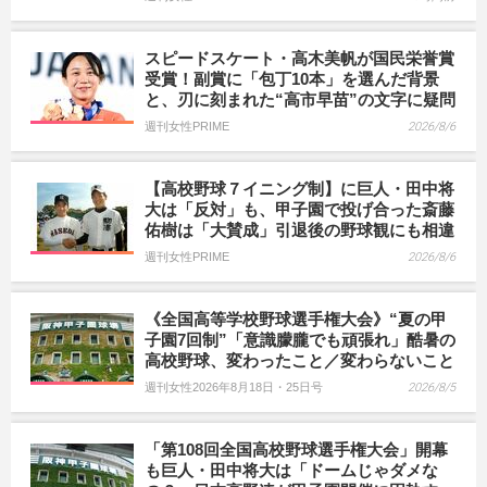
スピードスケート・高木美帆が国民栄誉賞
受賞！副賞に「包丁10本」を選んだ背景
と、刃に刻まれた“高市早苗”の文字に疑問
週刊女性PRIME
2026/8/6
【高校野球７イニング制】に巨人・田中将
大は「反対」も、甲子園で投げ合った斎藤
佑樹は「大賛成」引退後の野球観にも相違
週刊女性PRIME
2026/8/6
《全国高等学校野球選手権大会》“夏の甲
子園7回制”「意識朦朧でも頑張れ」酷暑の
高校野球、変わったこと／変わらないこと
週刊女性2026年8月18日・25日号
2026/8/5
「第108回全国高校野球選手権大会」開幕
も巨人・田中将大は「ドームじゃダメな