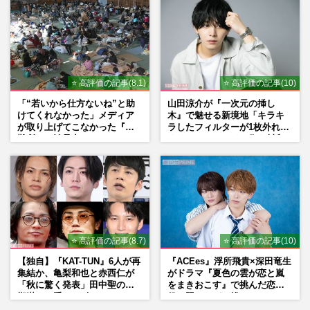
⭐ 高評価の記事(8.1)
⭐ 高評価の記事(10)
「“若いから仕方ないね”と助
山田涼介が『一次元の挿し
けてくれなかった」メディア
木』で魅せる新境地「キラキ
が取り上げてこなかった『避
ラしたフィルターが1枚外れて
難所での性暴力』
くれたら」アイドル像を封印
した覚悟
⭐ 高評価の記事(8.7)
⭐ 高評価の記事(10)
【独自】『KAT-TUN』6人が再
『ACEes』浮所飛貴×深田竜生
集結か、亀梨和也と赤西仁が
がドラマ『夏色の雲が恋と嵐
「秋に驚く発表」田中聖の刑
をまきおこす』で挑んだ恋人
期満了と重なる“匂わせ”では
役、照れながら挑んだキュン
ない理由
シーン秘話