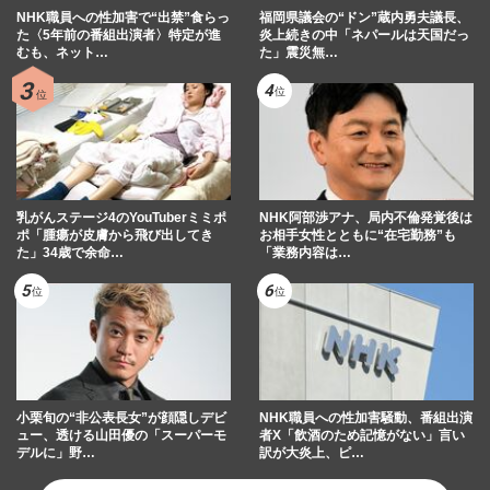
NHK職員への性加害で“出禁”食らっ
福岡県議会の“ドン”蔵内勇夫議長、
た〈5年前の番組出演者〉特定が進
炎上続きの中「ネパールは天国だっ
むも、ネット…
た」震災無…
乳がんステージ4のYouTuberミミポ
NHK阿部渉アナ、局内不倫発覚後は
ポ「腫瘍が皮膚から飛び出してき
お相手女性とともに“在宅勤務”も
た」34歳で余命…
「業務内容は…
小栗旬の“非公表長女”が顔隠しデビ
NHK職員への性加害騒動、番組出演
ュー、透ける山田優の「スーパーモ
者X「飲酒のため記憶がない」言い
デルに」野…
訳が大炎上、ピ…