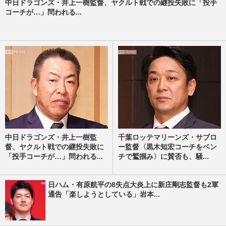
中日ドラゴンズ・井上一樹監督、ヤクルト戦での継投失敗に「投手
コーチが…」問われる...
中日ドラゴンズ・井上一樹監
千葉ロッテマリーンズ・サブロ
督、ヤクルト戦での継投失敗に
ー監督〈黒木知宏コーチをベン
「投手コーチが…」問われる...
チで鷲掴み〉に賛否も、騒...
日ハム・有原航平の8失点大炎上に新庄剛志監督も2軍
通告「楽しようとしている」岩本...