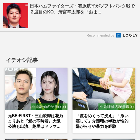
日本ハムファイターズ・有原航平がソフトバンク戦で
２度目のKO、清宮幸太郎を「おま...
Recommended by
イチオシ記事
⭐ 高評価の記事(8.7)
⭐ 高評価の記事(9.3)
元BE:FIRST・三山凌輝は花乃
「皮をめくって洗え」「添い
まりあと『愛の不時着』大阪
寝して」介護職の半数が性的
公演も出演、趣里はドラマ
嫌がらせや暴力を経験
『大空港』番宣行脚に「メン
タル強すぎ」の実情