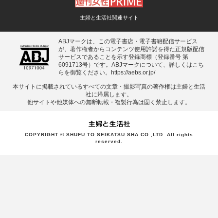
主婦と生活社関連サイト
ABJマークは、この電子書店・電子書籍配信サービス
が、著作権者からコンテンツ使用許諾を得た正規版配信
サービスであることを示す登録商標（登録番号 第
6091713号）です。ABJマークについて、詳しくはこち
らを御覧ください。
https://aebs.or.jp/
本サイトに掲載されているすべての⽂章・撮影写真の著作権は主婦と⽣活
社に帰属します。
他サイトや他媒体への無断転載・複製⾏為は固く禁⽌します。
COPYRIGHT © SHUFU TO SEIKATSU SHA CO.,LTD. All rights
reserved.