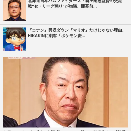
北海道日本ハムファイターズ・新庄剛志監督の交流
戦“セ・リーグ煽り”が物議、開幕前...
『コナン』興収ダウン『マリオ』だけじゃない理由、
HIKAKINに刺客「ポケモン麦...