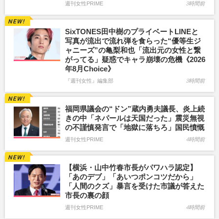
週刊女性PRIME
3時間前
SixTONES田中樹のプライベートLINEと
写真が流出で流れ弾を食らった“優等生ジ
ャニーズ”の亀梨和也「流出元の女性と繋
がってる」疑惑でキャラ崩壊の危機《2026
年8月Choice》
『週刊女性』編集部
3時間前
福岡県議会の“ドン”蔵内勇夫議長、炎上続
きの中「ネパールは天国だった」震災無視
の不謹慎発言で「地獄に落ちろ」国民憤慨
週刊女性PRIME
4時間前
【横浜・山中竹春市長がパワハラ認定】
「あのデブ」「あいつポンコツだから」
「人間のクズ」暴言を受けた市議が答えた
市長の裏の顔
週刊女性PRIME
4時間前