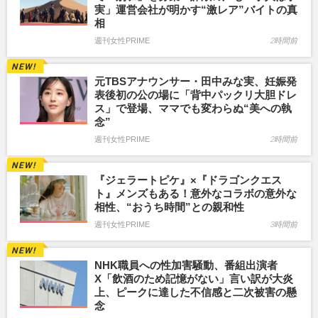
実」運営会社が明かす“激レア”バイトの真
相
週刊女性PRIME
2時間前
元TBSアナウンサー・田中みな実、妊娠発
表後初の公の場に「背中パックリ大胆ドレ
ス」で登場、ママでも変わらぬ“美への執
念”
週刊女性PRIME
2時間前
『ジェラートピケ』×『ドラゴンクエス
ト』メンズもある！意外なコラボの意外な
相性、“おうち時間”との親和性
週刊女性PRIME
3時間前
NHK職員への性加害騒動、番組出演者
X「飲酒のため記憶がない」言い訳が大炎
上、ピークに達した不信感と二次被害の懸
念