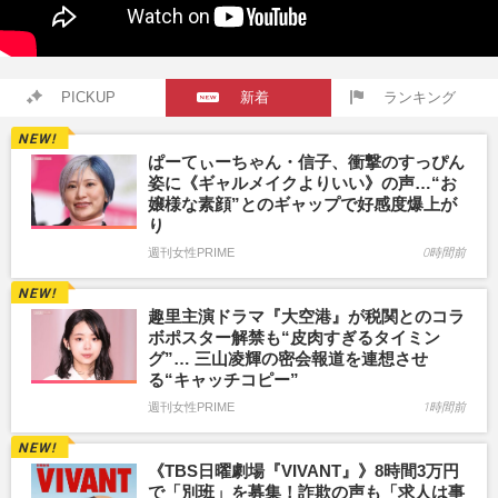
PICKUP
新着
ランキング
ぱーてぃーちゃん・信子、衝撃のすっぴん
姿に《ギャルメイクよりいい》の声…“お
嬢様な素顔”とのギャップで好感度爆上が
り
週刊女性PRIME
0時間前
趣里主演ドラマ『大空港』が税関とのコラ
ボポスター解禁も“皮肉すぎるタイミン
グ”… 三山凌輝の密会報道を連想させ
る“キャッチコピー”
週刊女性PRIME
1時間前
《TBS日曜劇場『VIVANT』》8時間3万円
で「別班」を募集！詐欺の声も「求人は事