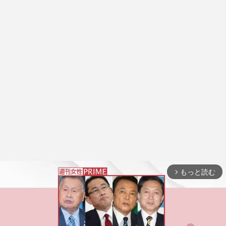
もっと読む
arrow_forward_ios