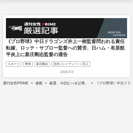
《プロ野球》中日ドラゴンズ井上一樹監督問われる責任
転嫁、ロッテ・サブロー監督への賛否、日ハム・有原航
平炎上に新庄剛志監督の通告
スポーツ
野球
新庄剛志
読売ジャイアンツ
巨人
2026/5/3
週刊女性PRIME
連載
厳選、今読むべき記事。
《プロ野球》中日ドラ