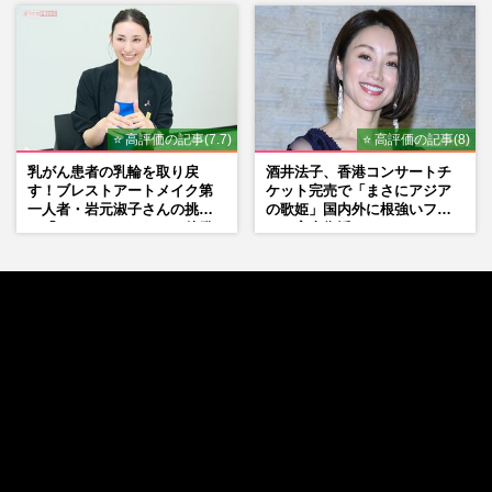
⭐ 高評価の記事(7.7)
⭐ 高評価の記事(8)
乳がん患者の乳輪を取り戻
酒井法子、香港コンサートチ
す！ブレストアートメイク第
ケット完売で「まさにアジア
一人者・岩元淑子さんの挑戦
の歌姫」国内外に根強いファ
と「ハードルしかない」啓発
ンで完全復活か
の“壁”