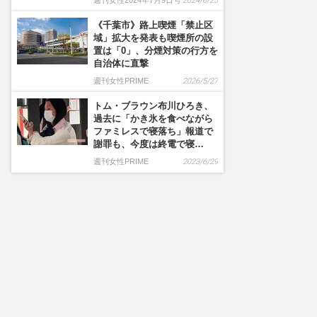
週刊女性2024年7月9日号
2024/6/25
《千葉市》路上喫煙「禁止区
域」拡大を発表も喫煙所の設
置は「0」、分煙対策の行方を
自治体に直撃
週刊女性PRIME
2026/5/27
トム・ブラウン布川ひろき、
過去に「かき氷を食べながら
ファミレスで寝落ち」報道で
謝罪も、今度は終電で寝…
週刊女性PRIME
2023/6/29