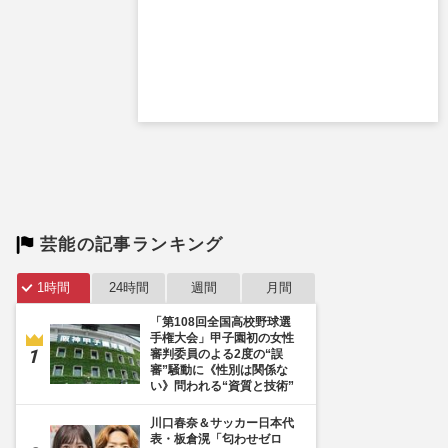
芸能の記事ランキング
1時間
24時間
週間
月間
「第108回全国高校野球選
手権大会」甲子園初の女性
審判委員のよる2度の“誤
審”騒動に《性別は関係な
い》問われる“資質と技術”
川口春奈＆サッカー日本代
表・板倉滉「匂わせゼロ