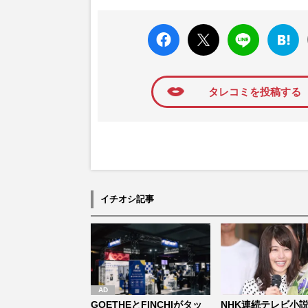
faceboo
X ポス
LINE
はてな
k いい
ト
ブック
ね
マーク
に追加
タレコミを投稿する
イチオシ記事
GOETHEとFINCHIがタッ
NHK連続テレビ小