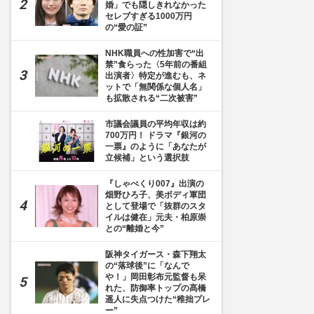
婚」でも隠しきれなかった
セレブすぎる1000万円
の“愛の証”
NHK職員への性加害で“出
禁”食らった〈5年前の番組
出演者〉特定が進むも、ネ
ットで「無関係な個人名」
も拡散される“二次被害”
市議会議員の平均年収は約
700万円！ ドラマ『銀河の
一票』のように「あなたが
立候補」という選択肢
『しゃべくり007』出演の
畑野ひろ子、美ボディ軍団
として登場で「抜群のスタ
イルは健在」元夫・柏原崇
との“離婚と今”
阪神タイガース・森下翔太
の“落球後”に「なんで
や！」岡田彰布元監督も呆
れた、防御率トップの髙橋
遥人に失点つけた“稚拙プレ
ー”