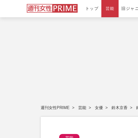
トップ
芸能
旧ジャ
週刊女性PRIME
芸能
女優
鈴木京香
芸能