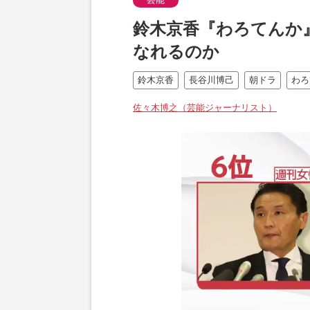
鈴木京香『わろてんか
なれるのか
鈴木京香
長谷川博己
朝ドラ
わろ
佐々木博之（芸能ジャーナリスト）