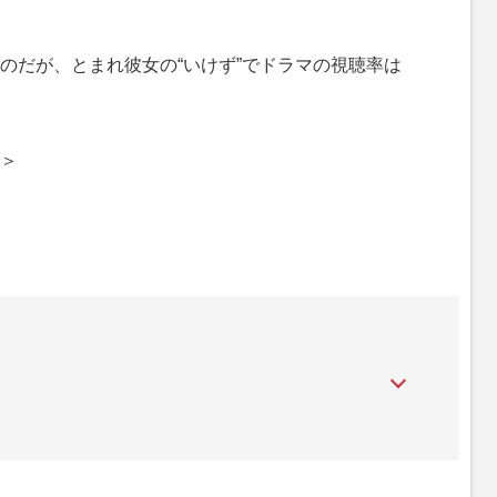
だが、とまれ彼女の“いけず”でドラマの視聴率は
＞
活動を続けており、テレビ・ラジオ番組などでコメンテーター