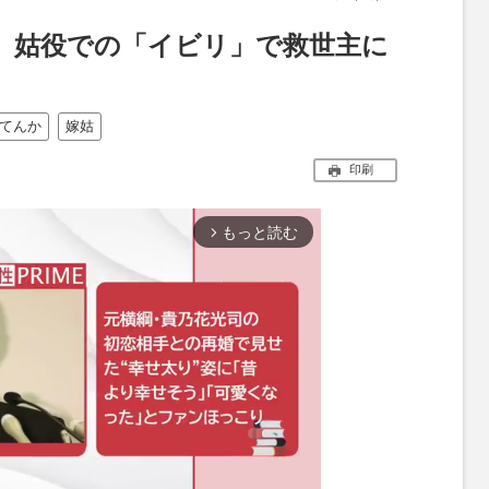
』姑役での「イビリ」で救世主に
てんか
嫁姑
印刷
もっと読む
arrow_forward_ios