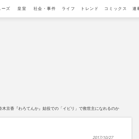
ニーズ
皇室
社会・事件
ライフ
トレンド
コミックス
連
鈴木京香『わろてんか』姑役での「イビリ」で救世主になれるのか
2017/10/27