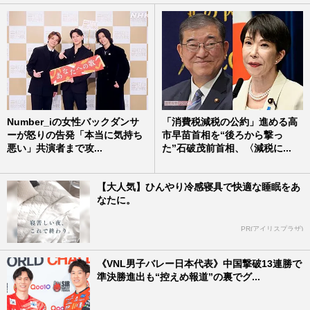
Number_iの女性バックダンサ
「消費税減税の公約」進める高
ーが怒りの告発「本当に気持ち
市早苗首相を“後ろから撃っ
悪い」共演者まで攻...
た”石破茂前首相、〈減税に...
【大人気】ひんやり冷感寝具で快適な睡眠をあ
なたに。
PR(アイリスプラザ)
《VNL男子バレー日本代表》中国撃破13連勝で
準決勝進出も“控えめ報道”の裏でグ...