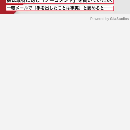
Powered by 
GliaStudios
M
u
t
e