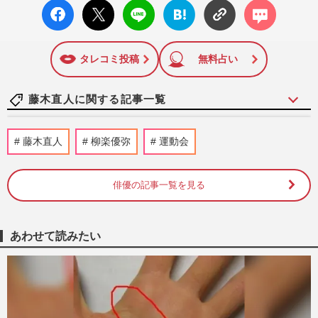
facebo
X ポス
LINE
はてな
コメン
ok い
ト
ブック
ト
いね
マーク
に追加
タレコミ投稿
無料占い
藤木直人に関する記事一覧
藤木直人『旅サラダ』新MC就任も…
藤木直人
柳楽優弥
運動会
174cmの松下奈緒とのツーショットで“身
長詐称”疑惑勃発「目の錯覚？」
週刊女性PRIME
2025/4/7
俳優の記事一覧を見る
『朝だ！生です旅サラダ』新MCに藤木直
人が就任で「そろそろ卒業して」勝俣州和
あわせて読みたい
に集まる“うるさい”の声
週刊女性PRIME
2025/3/8
藤木直人主演のドラマ『D＆D 〜医者と刑