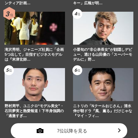
ンティア計画…
キー」広報が明…
滝沢秀明、ジャニーズ社員に「企画
小栗旬の“非公表長女”が顔隠しデビ
5つ出して」目指すビジネスモデル
ュー、透ける山田優の「スーパーモ
は『米津玄師…
デルに」野…
野村周平、ユニクロ“モデル美女”・
ニトリの「Nクールおじさん」清水
石田夢実と熱愛報道！下半身強調の
伸が朝ドラ『風、薫る』だけじゃな
「過激すぎ…
『マイ・フィ…
7位以降を見る