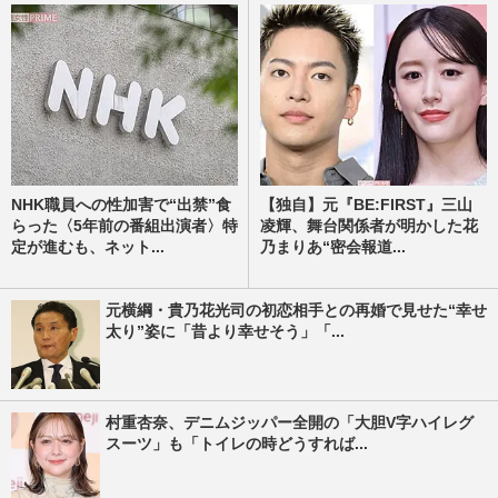
NHK職員への性加害で“出禁”食
【独自】元『BE:FIRST』三山
らった〈5年前の番組出演者〉特
凌輝、舞台関係者が明かした花
定が進むも、ネット...
乃まりあ“密会報道...
元横綱・貴乃花光司の初恋相手との再婚で見せた“幸せ
太り”姿に「昔より幸せそう」「...
村重杏奈、デニムジッパー全開の「大胆V字ハイレグ
スーツ」も「トイレの時どうすれば...