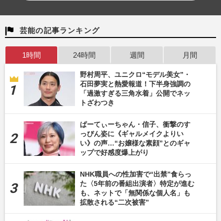
芸能の記事ランキング
1時間
24時間
週間
月間
野村周平、ユニクロ“モデル美女”・
石田夢実と熱愛報道！下半身強調の
「過激すぎる三角水着」公開でネッ
トざわつき
ぱーてぃーちゃん・信子、衝撃のす
っぴん姿に《ギャルメイクよりい
い》の声…“お嬢様な素顔”とのギャ
ップで好感度爆上がり
NHK職員への性加害で“出禁”食らっ
た〈5年前の番組出演者〉特定が進む
も、ネットで「無関係な個人名」も
拡散される“二次被害”