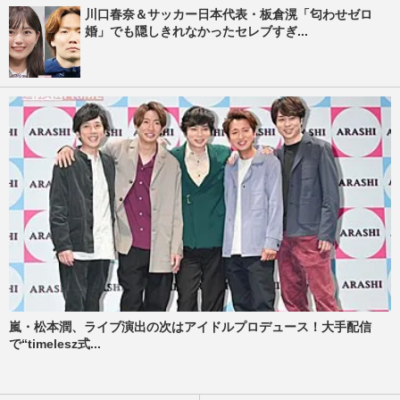
川口春奈＆サッカー日本代表・板倉滉「匂わせゼロ
婚」でも隠しきれなかったセレブすぎ...
嵐・松本潤、ライブ演出の次はアイドルプロデュース！大手配信
で“timelesz式...