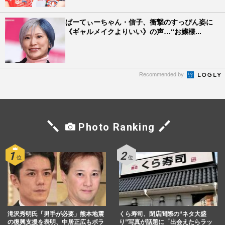
ぱーてぃーちゃん・信子、衝撃のすっぴん姿に
《ギャルメイクよりいい》の声…“お嬢様...
Recommended by
Photo Ranking
滝沢秀明氏「男手が必要」熊本地震
くら寿司、閉店間際の“ネタ大盛
の復興支援を表明、中居正広もボラ
り”写真が話題に「出会えたらラッ