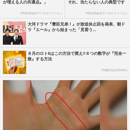
が増える人の共通点〟」
それ、当たらない人の典型です
PR(合同会社デジタルファーム )
PR(合同会社デジタルファーム )
大河ドラマ『豊臣兄弟！』が放送休止回を発表、朝ド
ラ『エール』から始まった「見習う...
８月のロト6はこの方法で買え!!６つの数字が『完全一
致』する方法
PR(株式会社MURA)