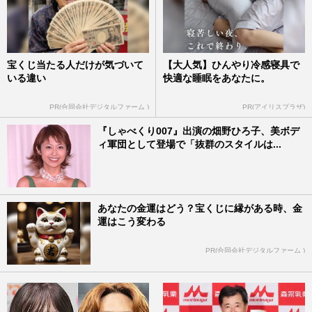
宝くじ当たる人だけが気づいて
【大人気】ひんやり冷感寝具で
いる違い
快適な睡眠をあなたに。
PR(合同会社デジタルファーム )
PR(アイリスプラザ)
『しゃべくり007』出演の畑野ひろ子、美ボデ
ィ軍団として登場で「抜群のスタイルは...
あなたの金運はどう？宝くじに縁がある時、金
運はこう変わる
PR(合同会社デジタルファーム )