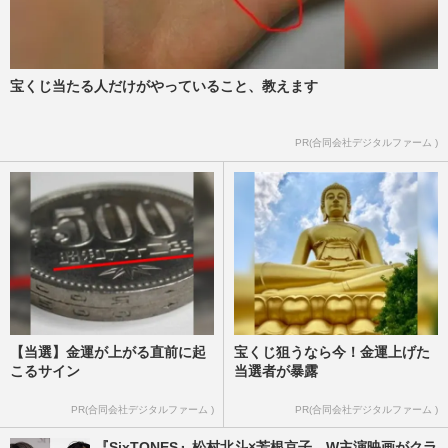
宝くじ当たる人だけがやっていること、教えます
PR(合同会社デジタルファーム )
【当選】金運が上がる直前に起
宝くじ狙うなら今！金運上げた
こるサイン
当選者が暴露
PR(合同会社デジタルファーム )
PR(合同会社デジタルファーム )
『SixTONES』松村北斗×芳根京子、W主演映画がクラ