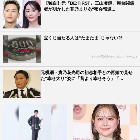
【独自】元『BE:FIRST』三山凌輝、舞台関係
者が明かした花乃まりあ“密会報道...
宝くじ当たる人は“たまたま”じゃない?!
PR(合同会社デジタルファーム )
元横綱・貴乃花光司の初恋相手との再婚で見せ
た“幸せ太り”姿に「昔より幸せそう」「...