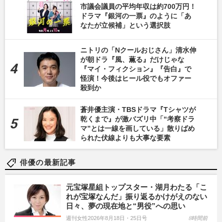
市議会議員の平均年収は約700万円！
ドラマ『銀河の一票』のように「あ
なたが立候補」という選択肢
ニトリの「Nクールおじさん」清水伸
が朝ドラ『風、薫る』だけじゃな
『マイ・フィクション』『告白』で
怪演！今後はヒール役でもオファー
殺到か
蒼井優主演・TBSドラマ『Tシャツが
乾くまで』が激バズリ中「“考察ドラ
マ”とは一線を画している」散りばめ
られた伏線よりも大事な要素
俳優の最新記事
元宝塚星組トップスター・湖月わたる「こ
れが宝塚なんだ」振り返るかけがえのない
日々、夢の現在地と“男役”への思い
週刊女性2026年8月18日・25日号
8時間前