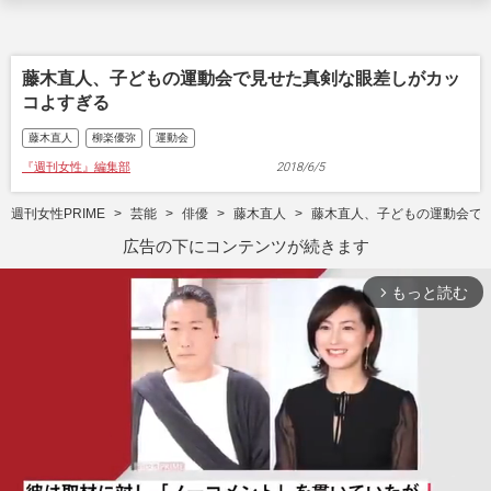
藤木直人、子どもの運動会で見せた真剣な眼差しがカッ
コよすぎる
藤木直人
柳楽優弥
運動会
『週刊女性』編集部
2018/6/5
週刊女性PRIME
芸能
俳優
藤木直人
藤木直人、子どもの運動会で
広告の下にコンテンツが続きます
もっと読む
arrow_forward_ios