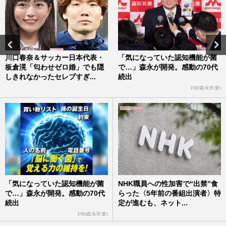
川口春奈＆サッカー日本代表・
「気になっていた認知機能が菌
板倉滉「匂わせゼロ婚」でも隠
で…」森永が開発。感動の70代
しきれなかったセレブすぎ...
続出
PR(森永乳業)
「気になっていた認知機能が菌
NHK職員への性加害で“出禁”食
で…」森永が開発。感動の70代
らった〈5年前の番組出演者〉特
続出
定が進むも、ネット...
PR(森永乳業)