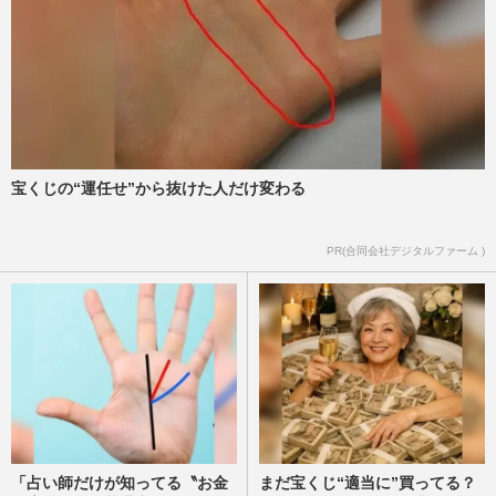
事の捜査線〜』にハロプロファンが熱視線
の理由
週刊女性PRIME
2024/9/11
俳優・藤木直人の近影に「ちょっとショッ
ク」「さすがにこの年になると…」イケオ
ジらしからぬ“老け見え”…
週刊女性PRIME
2024/3/16
宝くじの“運任せ”から抜けた人だけ変わる
藤木直人、休日は家族でお祭りに参加も徹
PR(合同会社デジタルファーム )
底した “子どもファースト”
週刊女性2019年8月13日号
2019/7/30
「占い師だけが知ってる〝お金
まだ宝くじ“適当に”買ってる？