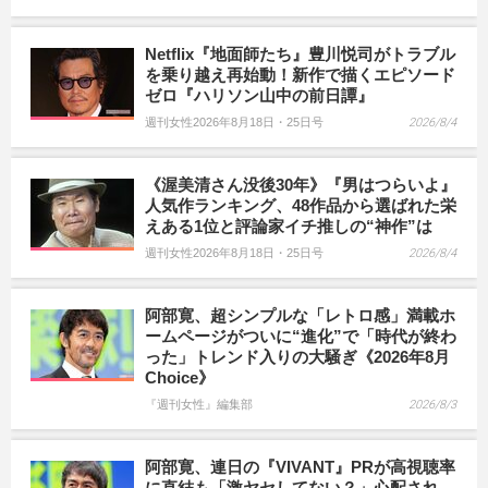
Netflix『地面師たち』豊川悦司がトラブル
を乗り越え再始動！新作で描くエピソード
ゼロ『ハリソン山中の前日譚』
週刊女性2026年8月18日・25日号
2026/8/4
《渥美清さん没後30年》『男はつらいよ』
人気作ランキング、48作品から選ばれた栄
えある1位と評論家イチ推しの“神作”は
週刊女性2026年8月18日・25日号
2026/8/4
阿部寛、超シンプルな「レトロ感」満載ホ
ームページがついに“進化”で「時代が終わ
った」トレンド入りの大騒ぎ《2026年8月
Choice》
『週刊女性』編集部
2026/8/3
阿部寛、連日の『VIVANT』PRが高視聴率
に直結も「激ヤセしてない？」心配され