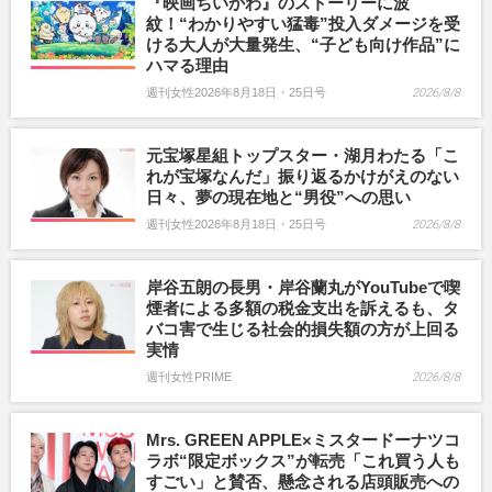
『映画ちいかわ』のストーリーに波
紋！“わかりやすい猛毒”投入ダメージを受
ける大人が大量発生、“子ども向け作品”に
ハマる理由
週刊女性2026年8月18日・25日号
2026/8/8
元宝塚星組トップスター・湖月わたる「こ
れが宝塚なんだ」振り返るかけがえのない
日々、夢の現在地と“男役”への思い
週刊女性2026年8月18日・25日号
2026/8/8
岸谷五朗の長男・岸谷蘭丸がYouTubeで喫
煙者による多額の税金支出を訴えるも、タ
バコ害で生じる社会的損失額の方が上回る
実情
週刊女性PRIME
2026/8/8
Mrs. GREEN APPLE×ミスタードーナツコ
ラボ“限定ボックス”が転売「これ買う人も
すごい」と賛否、懸念される店頭販売への