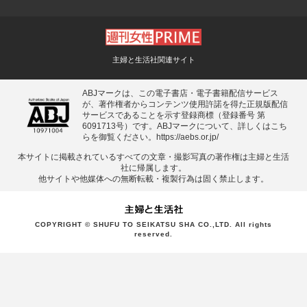
主婦と生活社関連サイト
ABJマークは、この電子書店・電子書籍配信サービス
が、著作権者からコンテンツ使用許諾を得た正規版配信
サービスであることを示す登録商標（登録番号 第
6091713号）です。ABJマークについて、詳しくはこち
らを御覧ください。
https://aebs.or.jp/
本サイトに掲載されているすべての⽂章・撮影写真の著作権は主婦と⽣活
社に帰属します。
他サイトや他媒体への無断転載・複製⾏為は固く禁⽌します。
COPYRIGHT © SHUFU TO SEIKATSU SHA CO.,LTD. All rights
reserved.