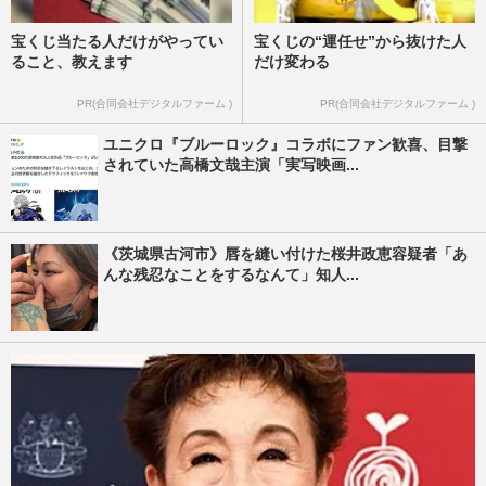
宝くじ当たる人だけがやってい
宝くじの“運任せ”から抜けた人
ること、教えます
だけ変わる
PR(合同会社デジタルファーム )
PR(合同会社デジタルファーム )
ユニクロ『ブルーロック』コラボにファン歓喜、目撃
されていた高橋文哉主演「実写映画...
《茨城県古河市》唇を縫い付けた桜井政恵容疑者「あ
んな残忍なことをするなんて」知人...