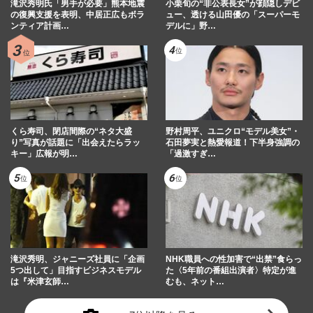
滝沢秀明氏「男手が必要」熊本地震
小栗旬の“非公表長女”が顔隠しデビ
の復興支援を表明、中居正広もボラ
ュー、透ける山田優の「スーパーモ
ンティア計画…
デルに」野…
くら寿司、閉店間際の“ネタ大盛
野村周平、ユニクロ“モデル美女”・
り”写真が話題に「出会えたらラッ
石田夢実と熱愛報道！下半身強調の
キー」広報が明…
「過激すぎ…
滝沢秀明、ジャニーズ社員に「企画
NHK職員への性加害で“出禁”食らっ
5つ出して」目指すビジネスモデル
た〈5年前の番組出演者〉特定が進
は『米津玄師…
むも、ネット…