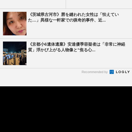
《茨城県古河市》唇を縫われた女性は「怯えてい
た…」異様な一軒家での猟奇的事件、近...
《京都小6遺体遺棄》安達優季容疑者は「非常に神経
質」浮かび上がる人物像と“焦る心...
Recommended by