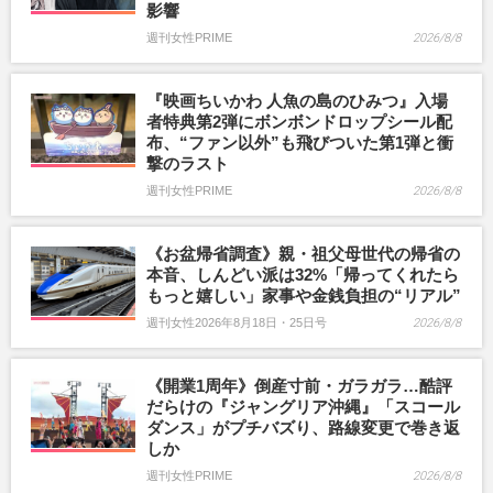
影響
週刊女性PRIME
2026/8/8
『映画ちいかわ 人魚の島のひみつ』入場
者特典第2弾にボンボンドロップシール配
布、“ファン以外”も飛びついた第1弾と衝
撃のラスト
週刊女性PRIME
2026/8/8
《お盆帰省調査》親・祖父母世代の帰省の
本音、しんどい派は32%「帰ってくれたら
もっと嬉しい」家事や金銭負担の“リアル”
週刊女性2026年8月18日・25日号
2026/8/8
《開業1周年》倒産寸前・ガラガラ…酷評
だらけの『ジャングリア沖縄』「スコール
ダンス」がプチバズり、路線変更で巻き返
しか
週刊女性PRIME
2026/8/8