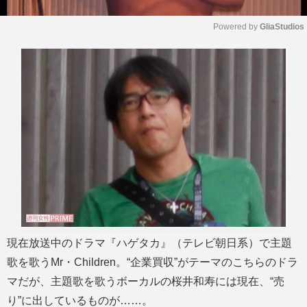
Powered by 
GliaStudios
M
u
t
e
現在放送中のドラマ『ハゲタカ』（テレビ朝日系）で主題
歌を歌うMr・Children。“企業買収”がテーマのこちらのドラ
マだが、主題歌を歌うボーカルの桜井和寿には現在、“売
り”に出しているものが……。