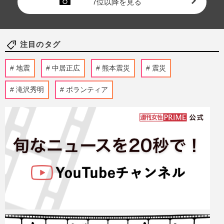
7位以降を見る
注目のタグ
地震
中居正広
熊本震災
震災
滝沢秀明
ボランティア