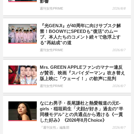
影響
週刊女性PRIME
2026/8/8
『光GENJI』が40周年に向けサブスク解
禁！BOOWYにSPEEDも“復活”のムー
ブ、本人たちのコメント続々で急浮上す
る“再結成”の道
週刊女性PRIME
2026/8/7
Mrs. GREEN APPLEファンのマナー違反
が賛否、映画『スパイダーマン』吹き替え
版上映に「ウェーイ！」の歓声に批判
週刊女性PRIME
2026/8/7
なにわ男子・長尾謙杜と熱愛報道の元E-
girls・稲垣莉生「犬顔が好き」過去の“半
同棲モデル”との共通点から透ける《一貫
した好み》《2026年8月Choice》
『週刊女性』編集部
2026/8/7