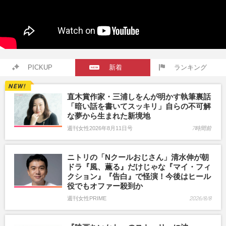
PICKUP
新着
ランキング
直木賞作家・三浦しをんが明かす執筆裏話
「暗い話を書いてスッキリ」自らの不可解
な夢から生まれた新境地
週刊女性2026年8月11日号
7時間前
ニトリの「Nクールおじさん」清水伸が朝
ドラ『風、薫る』だけじゃな『マイ・フィ
クション』『告白』で怪演！今後はヒール
役でもオファー殺到か
週刊女性PRIME
2026/8/8