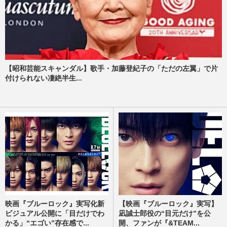
【昭和芸能スキャンダル】歌手・加藤登紀子の「ただの左翼」で片
付けられない凄絶半生...
映画『ブルーロック』実写化新
【映画『ブルーロック』実写】
ビジュアル公開に「目だけでわ
凪誠士郎役の“目元だけ”を公
かる」“エゴい”存在感で...
開、ファンが『&TEAM...