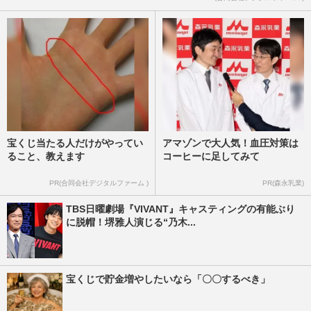
宝くじ当たる人だけがやってい
アマゾンで大人気！血圧対策は
ること、教えます
コーヒーに足してみて
PR(合同会社デジタルファーム )
PR(森永乳業)
TBS日曜劇場『VIVANT』キャスティングの有能ぶり
に脱帽！堺雅人演じる“乃木...
宝くじで貯金増やしたいなら「〇〇するべき」