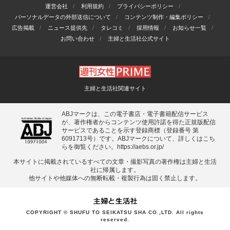
運営会社
利用規約
プライバシーポリシー
パーソナルデータの外部送信について
コンテンツ制作・編集ポリシー
広告掲載
ニュース提供先
タレコミ
採用情報
お知らせ一覧
お問い合わせ
主婦と生活社公式サイト
主婦と生活社関連サイト
ABJマークは、この電子書店・電子書籍配信サービス
が、著作権者からコンテンツ使用許諾を得た正規版配信
サービスであることを示す登録商標（登録番号 第
6091713号）です。ABJマークについて、詳しくはこち
らを御覧ください。
https://aebs.or.jp/
本サイトに掲載されているすべての⽂章・撮影写真の著作権は主婦と⽣活
社に帰属します。
他サイトや他媒体への無断転載・複製⾏為は固く禁⽌します。
COPYRIGHT © SHUFU TO SEIKATSU SHA CO.,LTD. All rights
reserved.