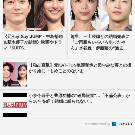
《元Hey!Say!JUMP・中島裕翔
趣里、三山凌輝との結婚発表に
＆新木優子が結婚》映画やドラ
「ご両親もいろいろあったや
マ『SUITS...
ん」水谷豊・伊藤蘭の“過去...
【独占直撃】元KAT-TUN亀梨和也と田中みな実との授
かり婚に「もめごとのないよ...
小泉今日子と豊原功補の“破局報道”…「不倫公表」か
ら10年を経て結婚に縛られない...
Recommended by