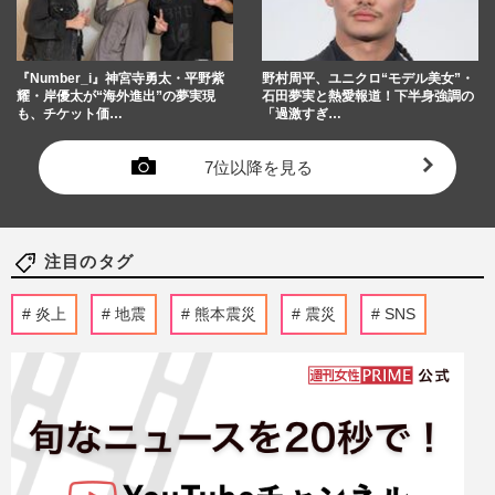
『Number_i』神宮寺勇太・平野紫
野村周平、ユニクロ“モデル美女”・
耀・岸優太が“海外進出”の夢実現
石田夢実と熱愛報道！下半身強調の
も、チケット価…
「過激すぎ…
7位以降を見る
注目のタグ
炎上
地震
熊本震災
震災
SNS