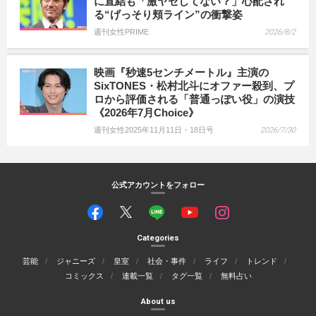
に直結も「激ヤセしてない？」心配され
る“げっそり頬ライン”の衝撃姿
週刊女性PRIME
2026/8/2
映画『秒速5センチメートル』主演の
SixTONES・松村北斗にオファー殺到、プ
ロから評価される「普通っぽい役」の演技
《2026年7月Choice》
週刊女性2025年11月11日・18日号
2026/7/30
公式アカウントをフォロー
Categories
芸能
ジャニーズ
皇室
社会・事件
ライフ
トレンド
コミックス
連載一覧
タグ一覧
無料占い
About us