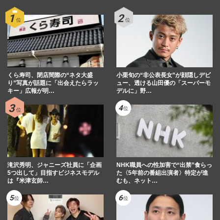
くら寿司、閉店間際の“ネタ大盛
小栗旬の“非公表長女”が顔隠しデビ
り”写真が話題に「出会えたらラッ
ュー、透ける山田優の「スーパーモ
キー」広報が明…
デルに」野…
滝沢秀明、ジャニーズ社員に「企画
NHK職員への性加害で“出禁”食らっ
5つ出して」目指すビジネスモデル
た〈5年前の番組出演者〉特定が進
は『米津玄師…
むも、ネット…