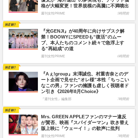
格が大幅変更！世界規模の高騰に不満噴出
週刊女性PRIME
5時間前
『光GENJI』が40周年に向けサブスク解
禁！BOOWYにSPEEDも“復活”のムー
ブ、本人たちのコメント続々で急浮上す
る“再結成”の道
週刊女性PRIME
6時間前
『Aぇ!group』末澤誠也、村重杏奈とのデ
ート企画で見せた“オレ様”本性「ちっこい
なこの男」ファンの擁護も虚しく視聴者ド
ン引き《2026年8月Choice》
『週刊女性』編集部
7時間前
Mrs. GREEN APPLEファンのマナー違反
が賛否、映画『スパイダーマン』吹き替え
版上映に「ウェーイ！」の歓声に批判
週刊女性PRIME
7時間前