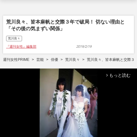
荒川良々、皆本麻帆と交際３年で破局！ 切ない理由と
「その後の気まずい関係」
荒川良々
『週刊女性』編集部
2019/2/19
週刊女性PRIME
芸能
俳優
荒川良々
荒川良々、皆本麻帆と交際３
もっと読む
arrow_forward_ios