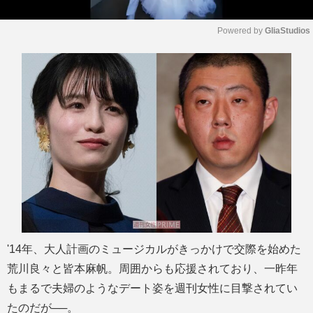
Powered by 
GliaStudios
M
u
t
e
'14年、大人計画のミュージカルがきっかけで交際を始めた
荒川良々と皆本麻帆。周囲からも応援されており、一昨年
もまるで夫婦のようなデート姿を週刊女性に目撃されてい
たのだが──。