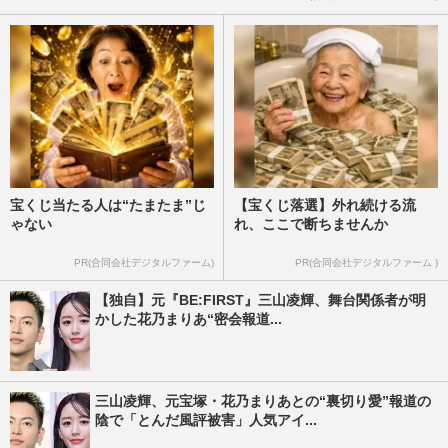
宝くじ当たる人は“たまたま”じ
【宝くじ落選】外れ続ける流
ゃない
れ、ここで断ちませんか
PR(合同会社デジタルファーム)
PR(合同会社デジタルファーム )
【独自】元『BE:FIRST』三山凌輝、舞台関係者が明
かした花乃まりあ“密会報道...
三山凌輝、元宝塚・花乃まりあとの“裏切り愛”報道の
陰で「とんだ風評被害」人気アイ...