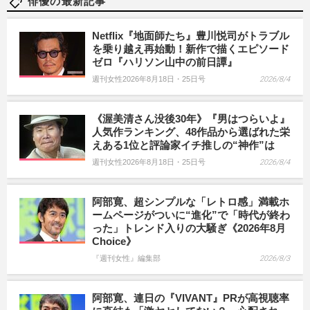
俳優の最新記事
Netflix『地面師たち』豊川悦司がトラブル
を乗り越え再始動！新作で描くエピソード
ゼロ『ハリソン山中の前日譚』
週刊女性2026年8月18日・25日号
2026/8/4
《渥美清さん没後30年》『男はつらいよ』
人気作ランキング、48作品から選ばれた栄
えある1位と評論家イチ推しの“神作”は
週刊女性2026年8月18日・25日号
2026/8/4
阿部寛、超シンプルな「レトロ感」満載ホ
ームページがついに“進化”で「時代が終わ
った」トレンド入りの大騒ぎ《2026年8月
Choice》
『週刊女性』編集部
2026/8/3
阿部寛、連日の『VIVANT』PRが高視聴率