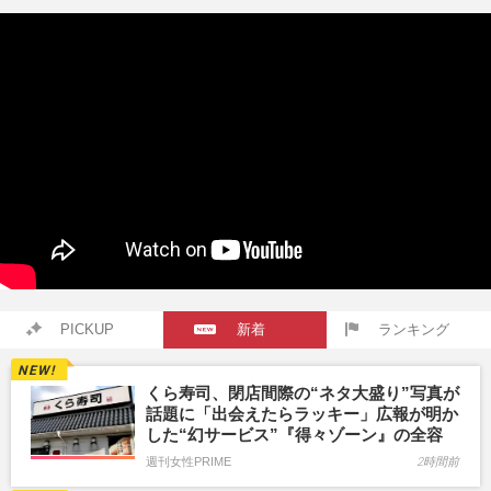
PICKUP
新着
ランキング
くら寿司、閉店間際の“ネタ大盛り”写真が
話題に「出会えたらラッキー」広報が明か
した“幻サービス”『得々ゾーン』の全容
週刊女性PRIME
2時間前