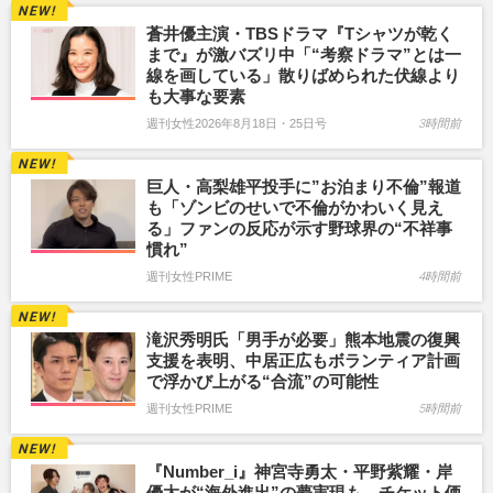
蒼井優主演・TBSドラマ『Tシャツが乾く
まで』が激バズリ中「“考察ドラマ”とは一
線を画している」散りばめられた伏線より
も大事な要素
週刊女性2026年8月18日・25日号
3時間前
巨人・高梨雄平投手に”お泊まり不倫”報道
も「ゾンビのせいで不倫がかわいく見え
る」ファンの反応が示す野球界の“不祥事
慣れ”
週刊女性PRIME
4時間前
滝沢秀明氏「男手が必要」熊本地震の復興
支援を表明、中居正広もボランティア計画
で浮かび上がる“合流”の可能性
週刊女性PRIME
5時間前
『Number_i』神宮寺勇太・平野紫耀・岸
優太が“海外進出”の夢実現も、チケット価