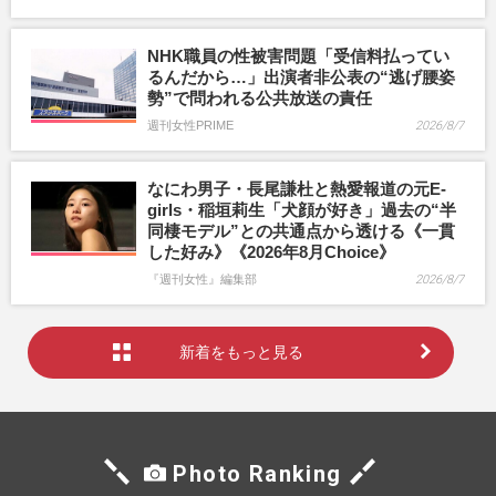
NHK職員の性被害問題「受信料払ってい
るんだから…」出演者非公表の“逃げ腰姿
勢”で問われる公共放送の責任
週刊女性PRIME
2026/8/7
なにわ男子・長尾謙杜と熱愛報道の元E-
girls・稲垣莉生「犬顔が好き」過去の“半
同棲モデル”との共通点から透ける《一貫
した好み》《2026年8月Choice》
『週刊女性』編集部
2026/8/7
新着をもっと見る
Photo Ranking