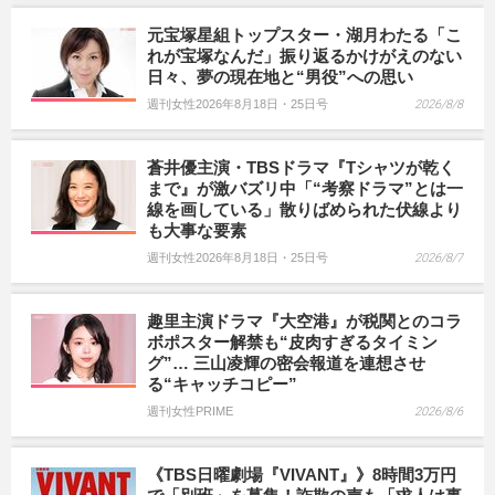
元宝塚星組トップスター・湖月わたる「こ
れが宝塚なんだ」振り返るかけがえのない
日々、夢の現在地と“男役”への思い
週刊女性2026年8月18日・25日号
2026/8/8
蒼井優主演・TBSドラマ『Tシャツが乾く
まで』が激バズリ中「“考察ドラマ”とは一
線を画している」散りばめられた伏線より
も大事な要素
週刊女性2026年8月18日・25日号
2026/8/7
趣里主演ドラマ『大空港』が税関とのコラ
ボポスター解禁も“皮肉すぎるタイミン
グ”… 三山凌輝の密会報道を連想させ
る“キャッチコピー”
週刊女性PRIME
2026/8/6
《TBS日曜劇場『VIVANT』》8時間3万円