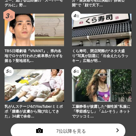
ュー、透ける山田優の「スーパーモ
介・栗原類ら初出演組の“扮装公
デルに」野…
開”で「顔で天下…
TBS日曜劇場『VIVANT』、県内各
くら寿司、閉店間際の“ネタ大盛
地でロケが行われた岐阜県がカギを
り”写真が話題に「出会えたらラッ
握る？聖地巡礼…
キー」広報が明…
乳がんステージ4のYouTuberミミポ
工藤静香が披露した“個性派”私服に
ポ「腫瘍が皮膚から飛び出してき
「季節感なし」「ムレそう」ネット
た」34歳で余命…
でツッコミ…
7位以降を見る