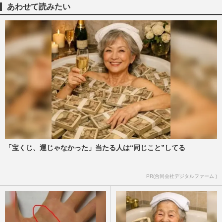
自決直前に贈った300本のバラ…デヴィ夫
あわせて読みたい
人も救われた「凄まじい美…
週刊女性2026年7月21日号
2026/7/9
ドジャース・大谷翔平、MLB公式「サ
イ・ヤング賞」模擬投票でわずか3票の4
位、偉業達成の障壁はロバーツ監…
週刊女性PRIME
2026/6/30
【追悼】美輪明宏さんの“待受画像”よりも
レア！ 遭遇確率は宝くじ以上だった？ “走
るパワースポット”の…
週刊女性PRIME
2026/6/29
「宝くじ、運じゃなかった」当たる人は“同じこと”してる
大谷翔平、妻・真美子さんと1歳長女とデ
PR(合同会社デジタルファーム )
コピンを守る新車・ベントレーに乗り換
え、“4時間勤務”で購入可能…
週刊女性PRIME
2026/6/27