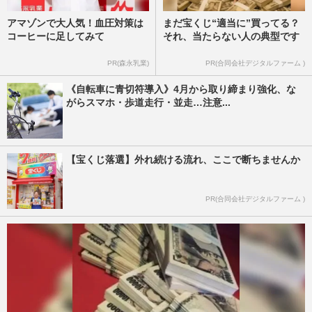
アマゾンで大人気！血圧対策は
まだ宝くじ“適当に”買ってる？
コーヒーに足してみて
それ、当たらない人の典型です
PR(森永乳業)
PR(合同会社デジタルファーム )
《自転車に青切符導入》4月から取り締まり強化、な
がらスマホ・歩道走行・並走…注意...
【宝くじ落選】外れ続ける流れ、ここで断ちませんか
PR(合同会社デジタルファーム )