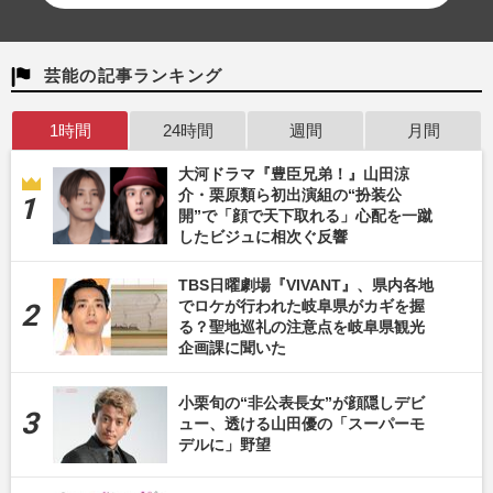
芸能の記事ランキング
1時間
24時間
週間
月間
大河ドラマ『豊臣兄弟！』山田涼
介・栗原類ら初出演組の“扮装公
開”で「顔で天下取れる」心配を一蹴
したビジュに相次ぐ反響
TBS日曜劇場『VIVANT』、県内各地
でロケが行われた岐阜県がカギを握
る？聖地巡礼の注意点を岐阜県観光
企画課に聞いた
小栗旬の“非公表長女”が顔隠しデビ
ュー、透ける山田優の「スーパーモ
デルに」野望