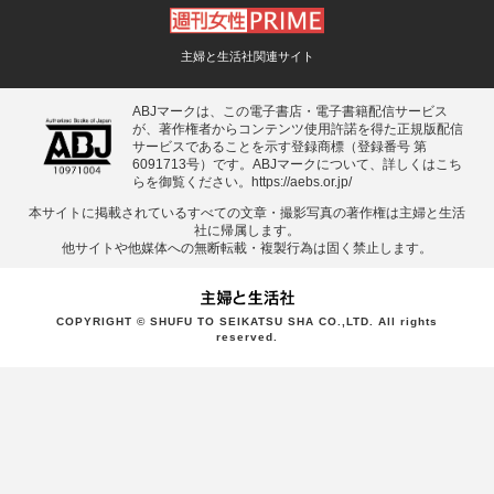
主婦と生活社関連サイト
ABJマークは、この電子書店・電子書籍配信サービス
が、著作権者からコンテンツ使用許諾を得た正規版配信
サービスであることを示す登録商標（登録番号 第
6091713号）です。ABJマークについて、詳しくはこち
らを御覧ください。
https://aebs.or.jp/
本サイトに掲載されているすべての⽂章・撮影写真の著作権は主婦と⽣活
社に帰属します。
他サイトや他媒体への無断転載・複製⾏為は固く禁⽌します。
COPYRIGHT © SHUFU TO SEIKATSU SHA CO.,LTD. All rights
reserved.