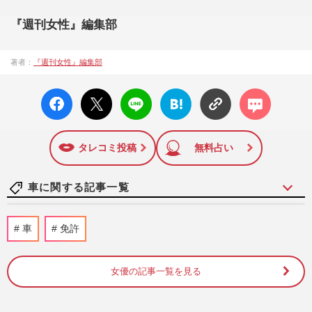
『週刊女性』編集部
著者：
『週刊女性』編集部
facebo
X ポス
LINE
はてな
コメン
ok い
ト
ブック
ト
いね
マーク
に追加
タレコミ投稿
無料占い
車に関する記事一覧
林家ペーが『ヨレヨレ人生漫談』で振り返
車
免許
る84年の人生、「恥ずかしかった（笑）」
ピンク衣装の秘密もぶっち…
週刊女性2026年7月28日・8月4日号
2026/7/21
女優の記事一覧を見る
【哀悼秘話】美輪明宏さん、三島由紀夫が