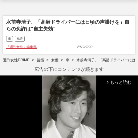
水前寺清子、「高齢ドライバーには日頃の声掛けを」自
らの免許は“自主失効”
車
免許
『週刊女性』編集部
2019/7/20
週刊女性PRIME
芸能
女優
車
水前寺清子、「高齢ドライバーには日
広告の下にコンテンツが続きます
もっと読む
arrow_forward_ios