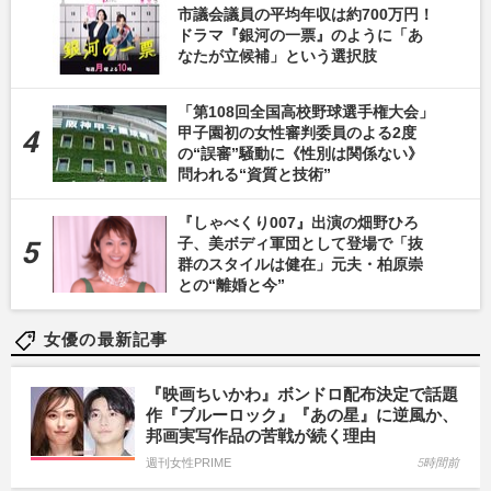
市議会議員の平均年収は約700万円！
ドラマ『銀河の一票』のように「あ
なたが立候補」という選択肢
「第108回全国高校野球選手権大会」
甲子園初の女性審判委員のよる2度
の“誤審”騒動に《性別は関係ない》
問われる“資質と技術”
『しゃべくり007』出演の畑野ひろ
子、美ボディ軍団として登場で「抜
群のスタイルは健在」元夫・柏原崇
との“離婚と今”
女優の最新記事
『映画ちいかわ』ボンドロ配布決定で話題
作『ブルーロック』『あの星』に逆風か、
邦画実写作品の苦戦が続く理由
週刊女性PRIME
5時間前