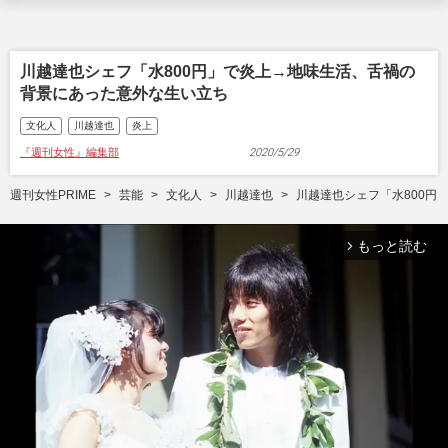
川越達也シェフ「水800円」で炎上→地味生活、舌禍の
背景にあった意外な生い立ち
文化人
川越達也
炎上
『週刊女性』編集部
2020/5/29
週刊女性PRIME
芸能
文化人
川越達也
川越達也シェフ「水800円
もっと読む
arrow_forward_ios