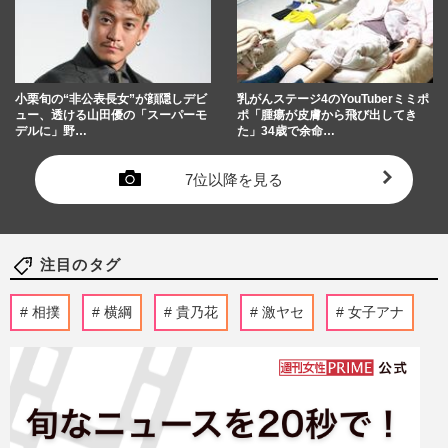
小栗旬の“非公表長女”が顔隠しデビ
乳がんステージ4のYouTuberミミポ
ュー、透ける山田優の「スーパーモ
ポ「腫瘍が皮膚から飛び出してき
デルに」野…
た」34歳で余命…
7位以降を見る
注目のタグ
相撲
横綱
貴乃花
激ヤセ
女子アナ