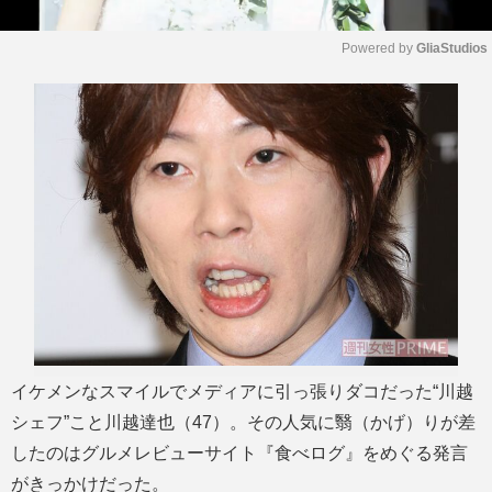
Powered by 
GliaStudios
M
u
t
e
イケメンなスマイルでメディアに引っ張りダコだった“川越
シェフ”こと川越達也（47）。その人気に翳（かげ）りが差
したのはグルメレビューサイト『食べログ』をめぐる発言
がきっかけだった。