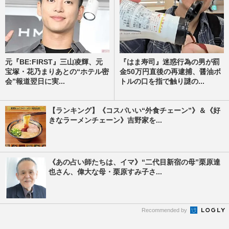
元『BE:FIRST』三山凌輝、元
『はま寿司』迷惑行為の男が罰
宝塚・花乃まりあとの“ホテル密
金50万円直後の再逮捕、醤油ボ
会”報道翌日に実...
トルの口を指で触り謎の...
【ランキング】《コスパいい“外食チェーン”》＆《好
きなラーメンチェーン》吉野家を...
《あの占い師たちは、イマ》“二代目新宿の母”栗原達
也さん、偉大な母・栗原すみ子さ...
Recommended by