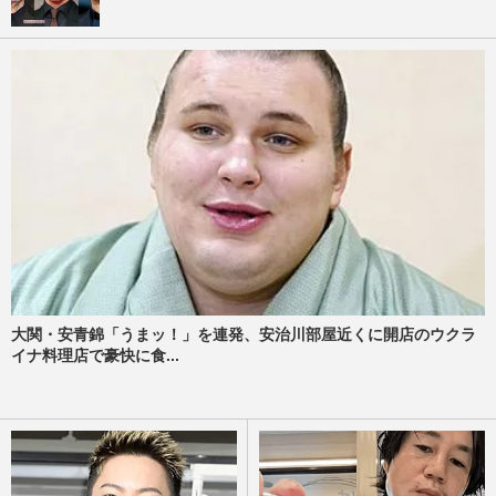
大関・安青錦「うまッ！」を連発、安治川部屋近くに開店のウクラ
イナ料理店で豪快に食...