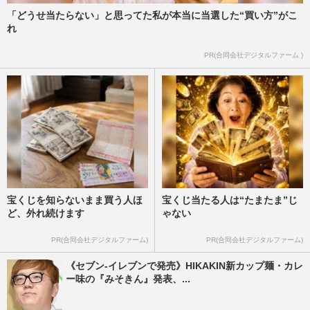
「どうせ当たらない」と思ってた私が本当に当選した“買い方”がこ
れ
PR(合同会社デジタルファーム )
宝くじを知らないまま買う人ほ
宝くじ当たる人は“たまたま”じ
ど、外れ続けます
ゃない
PR(合同会社デジタルファーム)
PR(合同会社デジタルファーム)
《セブン-イレブンで発売》HIKAKIN新カップ麺・カレ
ー味の『みそきん』発表、...