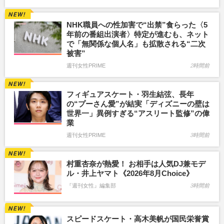
NHK職員への性加害で“出禁”食らった〈5
年前の番組出演者〉特定が進むも、ネット
で「無関係な個人名」も拡散される“二次
被害”
週刊女性PRIME
2時間前
フィギュアスケート・羽生結弦、長年
の“プーさん愛”が結実「ディズニーの壁は
世界一」異例すぎる“アスリート監修”の偉
業
週刊女性PRIME
3時間前
村重杏奈が熱愛！ お相手は人気DJ兼モデ
ル・井上ヤマト《2026年8月Choice》
『週刊女性』編集部
3時間前
スピードスケート・高木美帆が国民栄誉賞