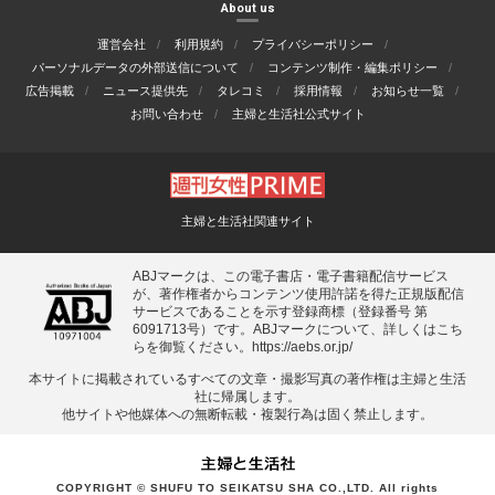
About us
運営会社
利用規約
プライバシーポリシー
パーソナルデータの外部送信について
コンテンツ制作・編集ポリシー
広告掲載
ニュース提供先
タレコミ
採用情報
お知らせ一覧
お問い合わせ
主婦と生活社公式サイト
主婦と生活社関連サイト
ABJマークは、この電子書店・電子書籍配信サービス
が、著作権者からコンテンツ使用許諾を得た正規版配信
サービスであることを示す登録商標（登録番号 第
6091713号）です。ABJマークについて、詳しくはこち
らを御覧ください。
https://aebs.or.jp/
本サイトに掲載されているすべての⽂章・撮影写真の著作権は主婦と⽣活
社に帰属します。
他サイトや他媒体への無断転載・複製⾏為は固く禁⽌します。
COPYRIGHT © SHUFU TO SEIKATSU SHA CO.,LTD. All rights