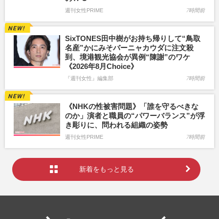
週刊女性PRIME
7時間前
SixTONES田中樹がお持ち帰りして“鳥取
名産”かにみそバーニャカウダに注文殺
到、境港観光協会が異例“陳謝”のワケ
《2026年8月Choice》
『週刊女性』編集部
7時間前
《NHKの性被害問題》「誰を守るべきな
のか」演者と職員の“パワーバランス”が浮
き彫りに、問われる組織の姿勢
週刊女性PRIME
7時間前
新着をもっと見る