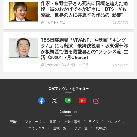
作家・東野圭吾さん死去に国境を越えた追
悼「彼のおかげで本が好きに」BTS・Vも
愛読、世界の人に共通する作品の“影響”
週刊女性PRIME
2026/7/28
TBS日曜劇場『VIVANT』や映画『キング
ダム』にも出演、歌舞伎役者・坂東彌十郎
が板橋区で送る最愛妻との“フランス流”生
活《2026年7月Choice》
週刊女性2026年7月7日・14日号
2026/7/25
公式アカウントをフォロー
Categories
芸能
ジャニーズ
皇室
社会・事件
ライフ
トレンド
コミックス
連載一覧
タグ一覧
無料占い