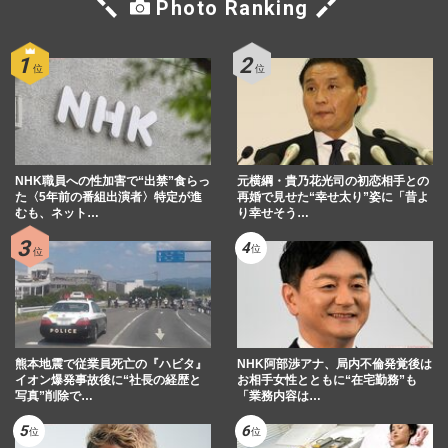
Photo Ranking
NHK職員への性加害で“出禁”食らっ
元横綱・貴乃花光司の初恋相手との
た〈5年前の番組出演者〉特定が進
再婚で見せた“幸せ太り”姿に「昔よ
むも、ネット…
り幸せそう…
熊本地震で従業員死亡の『ハビタ』
NHK阿部渉アナ、局内不倫発覚後は
イオン爆発事故後に“社長の経歴と
お相手女性とともに“在宅勤務”も
写真”削除で…
「業務内容は…