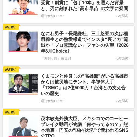
受賞！副賞に「包丁10本」を選んだ背景
と、刃に刻まれた“高市早苗”の文字に疑問
週刊女性PRIME
3時間前
なにわ男子・長尾謙杜、三上悠亜の次は稲
垣莉生との熱愛報道でインスタ“裏アカ”流
出か「プロ意識ない」ファンの失望《2026
年8月Choice》
『週刊女性』編集部
4時間前
くまモンと仲良しの“高雄熊”がいる高雄市
からは被災地にテント、半導体大手
『TSMC』は2億5000万！台湾との支え合
いの歴史
週刊女性PRIME
6時間前
茂木敏充外務大臣、メキシコでのコーヒー
ブレイク動画が物議「何やってるの？」熊
本地震・円安の“国内状況”で問われるSNS
のTPO