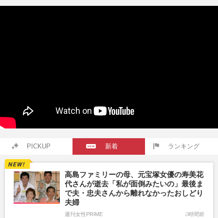
PICKUP
新着
ランキング
高島ファミリーの母、元宝塚女優の寿美花
代さんが逝去「私が面倒みたいの」最後ま
で夫・忠夫さんから離れなかったおしどり
夫婦
週刊女性PRIME
0時間前