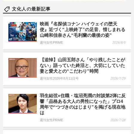
文化人の最新記事
映画『名探偵コナン ハイウェイの堕天
使』近づく“上映終了”の足音、惜しまれる
山崎和佳奈さん“毛利蘭の最後の姿”
週刊女性PRIME
2026/8/5
【追悼】山田五郎さん「やり残したことが
ない」語っていた終活と、大切にしていた
妻と愛犬との“こだわり”時間
週刊女性2026年8月11日号
2026/7/29
羽生結弦×住職・塩沼亮潤の対談第2弾に反
響「品格ある大人の男性になった」プロ4
周年で“つづきのはじまり”を掲げる現在地
は
週刊女性PRIME
2026/7/28