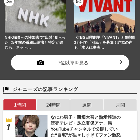
NHK職員への性加害で“出禁”食らっ
《TBS日曜劇場『VIVANT』》8時間
た〈5年前の番組出演者〉特定が進
3万円で「別班」を募集！詐欺の声
むも、ネット…
も「求人は事実…
7位以降を見る
ジャニーズの記事ランキング
1時間
24時間
週間
月間
なにわ男子・西畑大吾と熱愛報道の
読売テレビ・足立夏保アナ、局
YouTubeチャンネルで公開してい
た“自宅”が生々しすぎてファン激怒