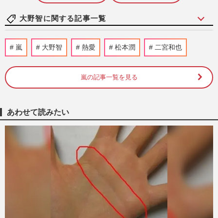
大野智に関する記事一覧
嵐・松本潤、ライブ演出の次はアイドルプ
嵐
大野智
熱愛
松本潤
二宮和也
ロデュース！大手配信で“timelesz式”オー
ディション番組が進行中…
週刊女性2026年8月18日・25日号
2026/8/5
嵐の記事一覧を見る
『嵐』全メンバーのファンクラブ揃い踏み
で「相場ガン無視」顕著になった大野智
あわせて読みたい
の“強気な価格設定”に悲鳴
週刊女性PRIME
2026/7/21
嵐・大野智、STARTO社の退所発表に秘め
られた“引退”の本音「言わない美学」が示
すグループへの敬意と“5…
週刊女性2026年3月24日・31日号
2026/7/17
嵐・大野智、沖縄で個人サロン『さと島』