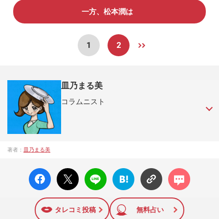
一方、松本潤は
1
2
皿乃まる美
コラムニスト
執筆ジャンルはエンタメ系ほか。 Twitter→ ＠plate_roundness
著者：
皿乃まる美
facebo
X ポス
LINE
はてな
コメン
ok い
ト
ブック
ト
いね
マーク
に追加
タレコミ投稿
無料占い