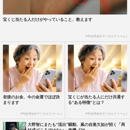
を開設も「お金の匂いがプンプン」熱狂フ
ァンも困惑する強気な“料…
週刊女性PRIME
2026/7/16
宝くじ当たる人だけがやっていること、教えます
『嵐』経済効果1000億円ラストツアー後、
PR(合同会社デジタルファーム )
松本潤は若手育成に尽力・大野智は沖縄で
自由人、解散後の5色の未…
週刊女性2026年2月17日号
2026/7/16
老後のお金、今の金運でほぼ決
宝くじが当たる人にだけ共通す
まります
る“ある特徴”とは？
PR(合同会社デジタルファーム )
PR(合同会社デジタルファーム )
大野智にまたも“流出”騒動、嵐の自覚欠如が招く「再
結成どころではない」危機《20...