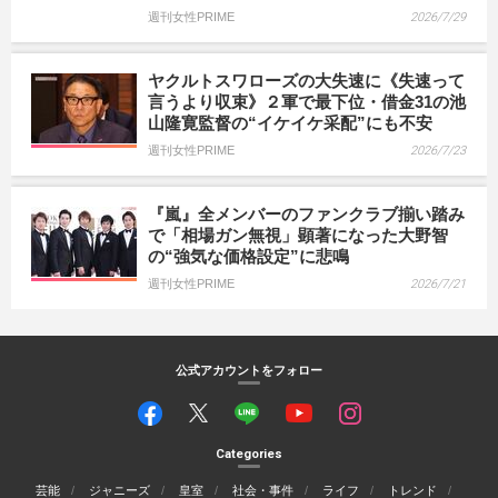
週刊女性PRIME
2026/7/29
ヤクルトスワローズの大失速に《失速って
言うより収束》２軍で最下位・借金31の池
山隆寛監督の“イケイケ采配”にも不安
週刊女性PRIME
2026/7/23
『嵐』全メンバーのファンクラブ揃い踏み
で「相場ガン無視」顕著になった大野智
の“強気な価格設定”に悲鳴
週刊女性PRIME
2026/7/21
公式アカウントをフォロー
Categories
芸能
ジャニーズ
皇室
社会・事件
ライフ
トレンド