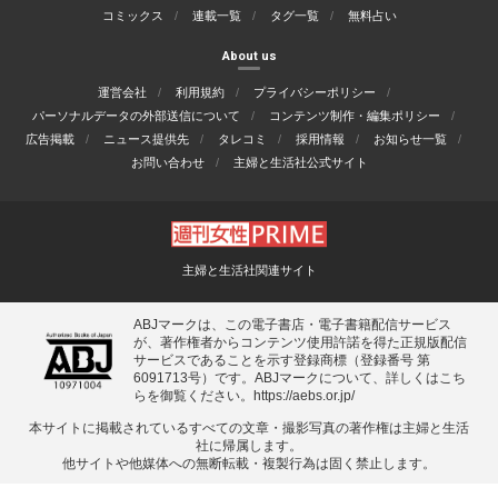
コミックス
連載一覧
タグ一覧
無料占い
About us
運営会社
利用規約
プライバシーポリシー
パーソナルデータの外部送信について
コンテンツ制作・編集ポリシー
広告掲載
ニュース提供先
タレコミ
採用情報
お知らせ一覧
お問い合わせ
主婦と生活社公式サイト
主婦と生活社関連サイト
ABJマークは、この電子書店・電子書籍配信サービス
が、著作権者からコンテンツ使用許諾を得た正規版配信
サービスであることを示す登録商標（登録番号 第
6091713号）です。ABJマークについて、詳しくはこち
らを御覧ください。
https://aebs.or.jp/
本サイトに掲載されているすべての⽂章・撮影写真の著作権は主婦と⽣活
社に帰属します。
他サイトや他媒体への無断転載・複製⾏為は固く禁⽌します。