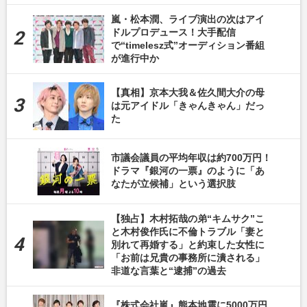
嵐・松本潤、ライブ演出の次はアイ
ドルプロデュース！大手配信
で“timelesz式”オーディション番組
が進行中か
【真相】京本大我＆佐久間大介の母
は元アイドル「きゃんきゃん」だっ
た
市議会議員の平均年収は約700万円！
ドラマ『銀河の一票』のように「あ
なたが立候補」という選択肢
【独占】木村拓哉の弟“キムサク”こ
と木村俊作氏に不倫トラブル「妻と
別れて再婚する」と約束した女性に
「お前は兄貴の事務所に潰される」
非道な言葉と“逮捕”の過去
『株式会社嵐』熊本地震に5000万円