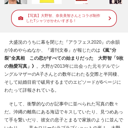
【写真】大野智、奈良美智さんとコラボ制作
したTシャツがかわいすぎる！
大盛況のうちに幕を閉じた『アラフェス2020』の余韻
が冷めやらぬなか、『週刊文春』が報じたのは
《嵐“分
裂”全真相 この恋がすべての始まりだった 大野智「9枚
の熱愛写真」》
。大野が2013年に出会った元モデルでシ
ングルマザーのA子さんとの数年にわたる交際と半同棲、
そして結婚目前で破局するまでのエピソードが6ページに
わたって詳報されている。
そして、衝撃的なのが記事中に並べられた写真の数々
だ。沖縄の離島にある海辺でキスしていたり、見つめあっ
て手を繋いだり、彼女の息子とまるで家族のように並んで
いたり──。高カロリーなラブラブショットの嵐！ 大野