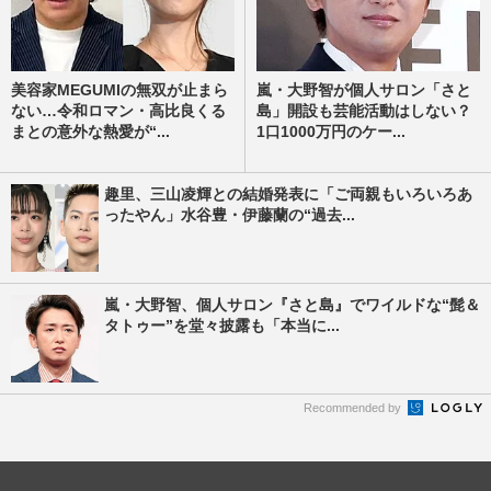
美容家MEGUMIの無双が止まら
嵐・大野智が個人サロン「さと
ない…令和ロマン・高比良くる
島」開設も芸能活動はしない？
まとの意外な熱愛が“...
1口1000万円のケー...
趣里、三山凌輝との結婚発表に「ご両親もいろいろあ
ったやん」水谷豊・伊藤蘭の“過去...
嵐・大野智、個人サロン『さと島』でワイルドな“髭＆
タトゥー”を堂々披露も「本当に...
Recommended by