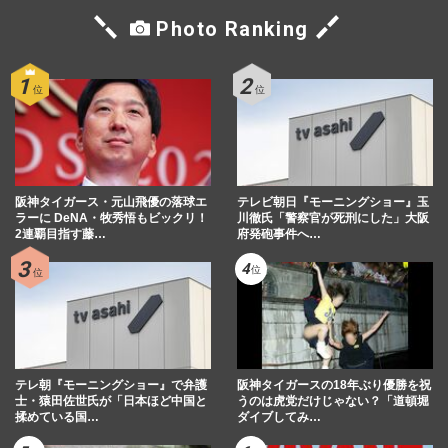
Photo Ranking
阪神タイガース・元山飛優の落球エ
テレビ朝日『モーニングショー』玉
ラーに DeNA・牧秀悟もビックリ！
川徹氏「警察官が死刑にした」大阪
2連覇目指す藤…
府発砲事件へ…
テレ朝『モーニングショー』で弁護
阪神タイガースの18年ぶり優勝を祝
士・猿田佐世氏が「日本ほど中国と
うのは虎党だけじゃない？「道頓堀
揉めている国…
ダイブしてみ…