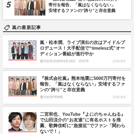
寄付を報告、「嵐はなくならない」
安堵するファンの“誇り”と存在意義
嵐の最新記事
嵐・松本潤、ライブ演出の次はアイドルプ
ロデュース！大手配信で“timelesz式”オー
ディション番組が進行中か
週刊女性2026年8月18日・25日号
2026/8/5
『株式会社嵐』熊本地震に5000万円寄付を
報告、「嵐はなくならない」安堵するファ
ンの“誇り”と存在意義
週刊女性PRIME
2026/8/4
二宮和也、YouTube『よにのちゃんねる』
で山田涼介の“お友達”に有名ホストを推
薦、歌舞伎町に“急接近”でファン「関わら
ないで！」