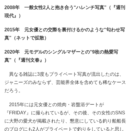
2008年 一般女性2人と抱き合う“ハレンチ写真”（『週刊
現代』）
2015年 元女優との交際を裏付けるかのような“匂わせ写
真”（ネットで拡散）
2020年 元モデルのシングルマザーとの“9枚の熱愛写
真”（『週刊文春』）
異なる雑誌に3度もプライベート写真が流出したのは、
ジャニーズのみならず、芸能界全体を含めても稀なケース
だろう。
2015年には元女優との焼肉・岩盤浴デートが
『FRIDAY』に撮られているが、その後、その女性のSNS
に大野の愛犬が掲載されたり、懇意にしている釣り船船長
のブログにも2人がプライベートで釣りをしていると思し