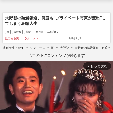
大野智の熱愛報道、何度も“プライベート写真が流出”し
てしまう哀愁人生
嵐
大野智
熱愛
松本潤
二宮和也
皿乃まる美（コラムニスト）
2020/11/8
週刊女性PRIME
ジャニーズ
嵐
大野智
大野智の熱愛報道、何度も“
広告の下にコンテンツが続きます
もっと読む
arrow_forward_ios