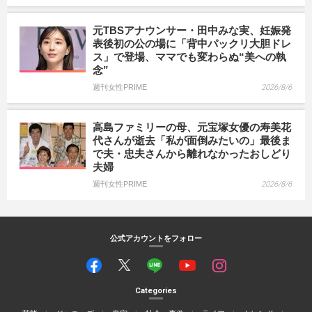
元TBSアナウンサー・田中みな実、妊娠発
表後初の公の場に「背中パックリ大胆ドレ
ス」で登場、ママでも変わらぬ“美への執
念”
週刊女性PRIME
2026/8/6
高島ファミリーの母、元宝塚女優の寿美花
代さんが逝去「私が面倒みたいの」最後ま
で夫・忠夫さんから離れなかったおしどり
夫婦
週刊女性PRIME
2026/8/6
公式アカウントをフォロー
Categories