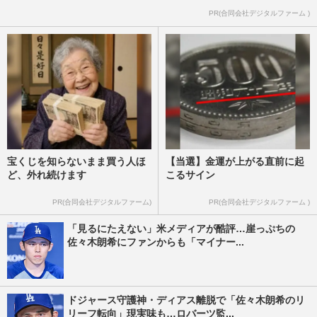
PR(合同会社デジタルファーム )
宝くじを知らないまま買う人ほ
【当選】金運が上がる直前に起
ど、外れ続けます
こるサイン
PR(合同会社デジタルファーム)
PR(合同会社デジタルファーム )
「見るにたえない」米メディアが酷評…崖っぷちの
佐々木朗希にファンからも「マイナー...
ドジャース守護神・ディアス離脱で「佐々木朗希のリ
リーフ転向」現実味も…ロバーツ監...