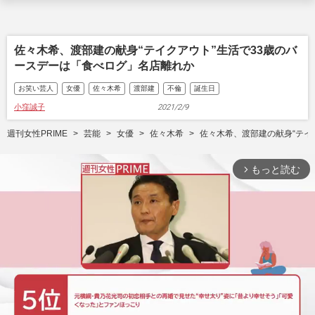
佐々木希、渡部建の献身“テイクアウト”生活で33歳のバ
ースデーは「食べログ」名店離れか
お笑い芸人
女優
佐々木希
渡部建
不倫
誕生日
小窪誠子
2021/2/9
週刊女性PRIME
芸能
女優
佐々木希
佐々木希、渡部建の献身“テイ
もっと読む
arrow_forward_ios