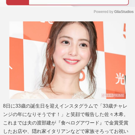
Powered by 
GliaStudios
M
u
t
e
8日に33歳の誕生日を迎えインスタグラムで「33歳チャレ
ンジの年になりそうです！」と笑顔で報告した佐々木希。
これまでは夫の渡部建が『食べログアワード』で金賞受賞
したお店や、隠れ家イタリアンなどで家族そろってお祝い