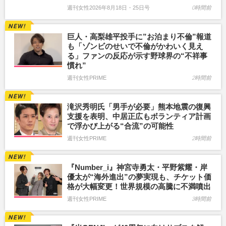
週刊女性2026年8月18日・25日号
0時間前
巨人・高梨雄平投手に”お泊まり不倫”報道
も「ゾンビのせいで不倫がかわいく見え
る」ファンの反応が示す野球界の“不祥事
慣れ”
週刊女性PRIME
2時間前
滝沢秀明氏「男手が必要」熊本地震の復興
支援を表明、中居正広もボランティア計画
で浮かび上がる“合流”の可能性
週刊女性PRIME
2時間前
『Number_i』神宮寺勇太・平野紫耀・岸
優太が“海外進出”の夢実現も、チケット価
格が大幅変更！世界規模の高騰に不満噴出
週刊女性PRIME
3時間前