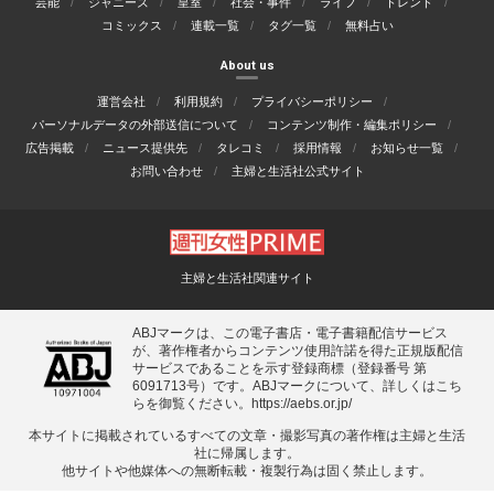
芸能
ジャニーズ
皇室
社会・事件
ライフ
トレンド
コミックス
連載一覧
タグ一覧
無料占い
About us
運営会社
利用規約
プライバシーポリシー
パーソナルデータの外部送信について
コンテンツ制作・編集ポリシー
広告掲載
ニュース提供先
タレコミ
採用情報
お知らせ一覧
お問い合わせ
主婦と生活社公式サイト
主婦と生活社関連サイト
ABJマークは、この電子書店・電子書籍配信サービス
が、著作権者からコンテンツ使用許諾を得た正規版配信
サービスであることを示す登録商標（登録番号 第
6091713号）です。ABJマークについて、詳しくはこち
らを御覧ください。
https://aebs.or.jp/
本サイトに掲載されているすべての⽂章・撮影写真の著作権は主婦と⽣活
社に帰属します。
他サイトや他媒体への無断転載・複製⾏為は固く禁⽌します。