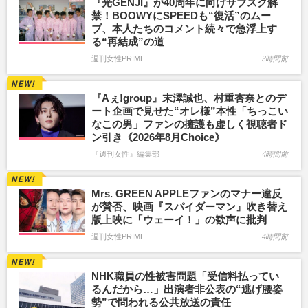
『光GENJI』が40周年に向けサブスク解
禁！BOOWYにSPEEDも“復活”のムー
ブ、本人たちのコメント続々で急浮上す
る“再結成”の道
週刊女性PRIME
3時間前
『Aぇ!group』末澤誠也、村重杏奈とのデ
ート企画で見せた“オレ様”本性「ちっこい
なこの男」ファンの擁護も虚しく視聴者ド
ン引き《2026年8月Choice》
『週刊女性』編集部
4時間前
Mrs. GREEN APPLEファンのマナー違反
が賛否、映画『スパイダーマン』吹き替え
版上映に「ウェーイ！」の歓声に批判
週刊女性PRIME
4時間前
NHK職員の性被害問題「受信料払ってい
るんだから…」出演者非公表の“逃げ腰姿
勢”で問われる公共放送の責任