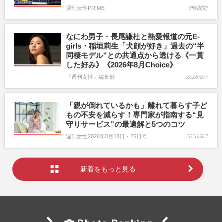
週刊女性PRIME
8時間前
なにわ男子・長尾謙杜と熱愛報道の元E-
girls・稲垣莉生「犬顔が好き」過去の“半
同棲モデル”との共通点から透ける《一貫
した好み》《2026年8月Choice》
『週刊女性』編集部
2026/8/7
「親が倒れているかも」離れて暮らす子ど
もの不安を減らす！専門家が指南する“見
守りサービス”の最適解と5つのコツ
週刊女性2026年8月18日・25日号
2026/8/7
新着をもっと見る