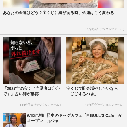
あなたの金運はどう？宝くじに縁がある時、金運はこう変わる
PR(合同会社デジタルファーム )
「2027年の宝くじ当選者は〇〇
宝くじで貯金増やしたいなら
です」占い師が暴露
「〇〇するべき」
PR(合同会社デジタルファーム )
PR(合同会社デジタルファーム )
WEST.桐山照史のドッグカフェ「F BULL'S Cafe」が
オープン、元ジャ...