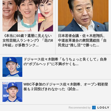
《本当に60歳？還暦に見えない
日本若者会議・佐々木悠翔氏、
女性芸能人ランキング》「花の8
中道改革連合の衆院選総括「自
2年組」が多数ランク...
民党は“推し活”で勝った...
ドジャース佐々木朗希「もうちょっと良くして」自身
の“ボブルヘッド”に不満ボヤくも...
WBC不参加のドジャース佐々木朗希、オープン戦初登
板も２回投げきれなかった〈試合...
Recommended by