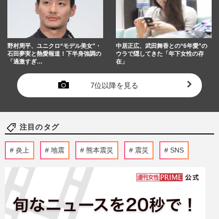
野村周平、ユニクロ“モデル美女”・
中居正広、武田舞香との“6年愛”の
石田夢実と熱愛報道！下半身強調の
ウラで隠してきた「年下女性の存
「過激すぎ…
在」
7位以降を見る
注目のタグ
炎上
地震
熊本震災
震災
SNS