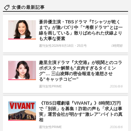
女優の最新記事
蒼井優主演・TBSドラマ『Tシャツが乾く
まで』が激バズリ中「“考察ドラマ”とは一
線を画している」散りばめられた伏線より
も大事な要素
週刊女性2026年8月18日・25日号
0時間前
趣里主演ドラマ『大空港』が税関とのコラ
ボポスター解禁も“皮肉すぎるタイミン
グ”… 三山凌輝の密会報道を連想させ
る“キャッチコピー”
週刊女性PRIME
2026/8/6
《TBS日曜劇場『VIVANT』》8時間3万円
で「別班」を募集！詐欺の声も「求人は事
実」運営会社が明かす“激レア”バイトの真
相
週刊女性PRIME
2026/8/6