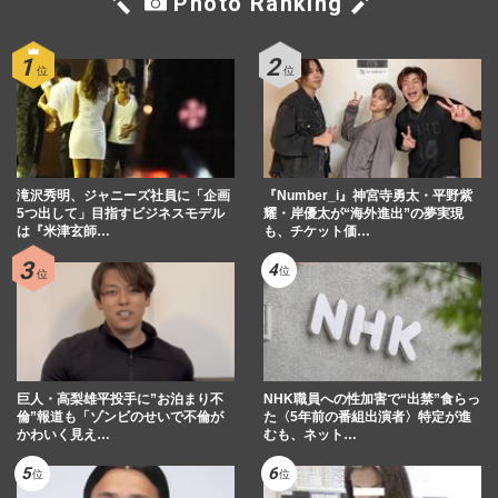
Photo Ranking
滝沢秀明、ジャニーズ社員に「企画
『Number_i』神宮寺勇太・平野紫
5つ出して」目指すビジネスモデル
耀・岸優太が“海外進出”の夢実現
は『米津玄師…
も、チケット価…
巨人・高梨雄平投手に”お泊まり不
NHK職員への性加害で“出禁”食らっ
倫”報道も「ゾンビのせいで不倫が
た〈5年前の番組出演者〉特定が進
かわいく見え…
むも、ネット…