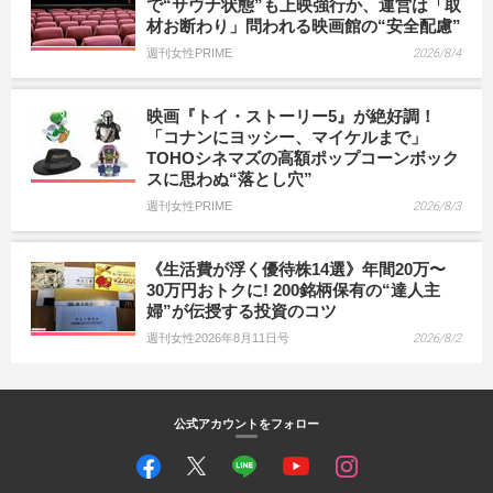
で“サウナ状態”も上映強行か、運営は「取
材お断わり」問われる映画館の“安全配慮”
週刊女性PRIME
2026/8/4
映画『トイ・ストーリー5』が絶好調！
「コナンにヨッシー、マイケルまで」
TOHOシネマズの高額ポップコーンボック
スに思わぬ“落とし穴”
週刊女性PRIME
2026/8/3
《生活費が浮く優待株14選》年間20万〜
30万円おトクに! 200銘柄保有の“達人主
婦”が伝授する投資のコツ
週刊女性2026年8月11日号
2026/8/2
公式アカウントをフォロー