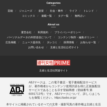
Categories
芸能
ジャニーズ
皇室
社会・事件
ライフ
トレンド
コミックス
連載一覧
タグ一覧
無料占い
About us
運営会社
利用規約
プライバシーポリシー
パーソナルデータの外部送信について
コンテンツ制作・編集ポリシー
広告掲載
ニュース提供先
タレコミ
採用情報
お知らせ一覧
お問い合わせ
主婦と生活社公式サイト
主婦と生活社関連サイト
ABJマークは、この電子書店・電子書籍配信サービス
が、著作権者からコンテンツ使用許諾を得た正規版配信
サービスであることを示す登録商標（登録番号 第
6091713号）です。ABJマークについて、詳しくはこち
らを御覧ください。
https://aebs.or.jp/
本サイトに掲載されているすべての⽂章・撮影写真の著作権は主婦と⽣活