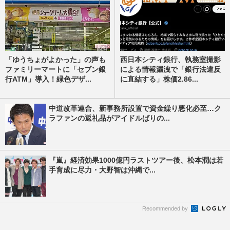
「ゆうちょがよかった」の声も
西日本シティ銀行、執務室撮影
ファミリーマートに「セブン銀
による情報漏洩で「銀行法違反
行ATM」導入！緑色デザ...
に直結する」株価2.86...
中道改革連合、新事務所設置で資金繰り悪化必至…ク
ラファンの返礼品がアイドルばりの...
『嵐』経済効果1000億円ラストツアー後、松本潤は若
手育成に尽力・大野智は沖縄で...
Recommended by