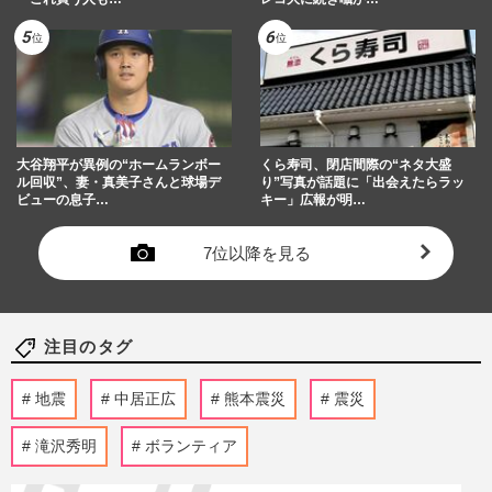
大谷翔平が異例の“ホームランボー
くら寿司、閉店間際の“ネタ大盛
ル回収”、妻・真美子さんと球場デ
り”写真が話題に「出会えたらラッ
ビューの息子…
キー」広報が明…
7位以降を見る
注目のタグ
地震
中居正広
熊本震災
震災
滝沢秀明
ボランティア