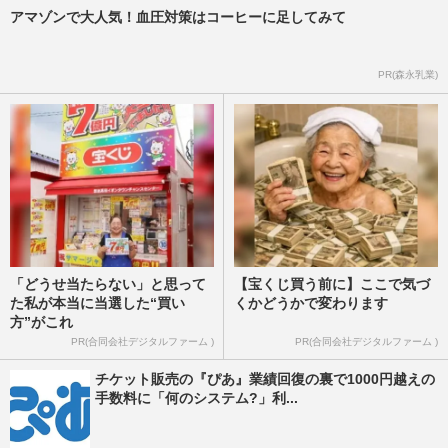
アマゾンで大人気！血圧対策はコーヒーに足してみて
PR(森永乳業)
「どうせ当たらない」と思って
【宝くじ買う前に】ここで気づ
た私が本当に当選した“買い
くかどうかで変わります
方”がこれ
PR(合同会社デジタルファーム )
PR(合同会社デジタルファーム )
チケット販売の『ぴあ』業績回復の裏で1000円越えの
手数料に「何のシステム?」利...