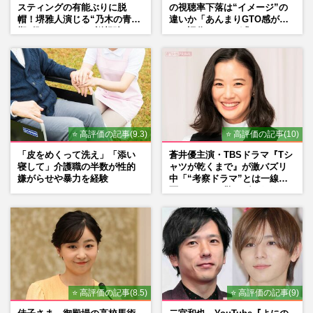
スティングの有能ぶりに脱
の視聴率下落は“イメージ”の
帽！堺雅人演じる“乃木の青年
違いか「あんまりGTO感がな
期”役は、そっくり説根強い
い」旧作ファンが求めていた
Mr.Children桜井和寿のバンド
モノ
マン長男・櫻井海音だった
⭐ 高評価の記事(9.3)
⭐ 高評価の記事(10)
「皮をめくって洗え」「添い
蒼井優主演・TBSドラマ『Tシ
寝して」介護職の半数が性的
ャツが乾くまで』が激バズリ
嫌がらせや暴力を経験
中「“考察ドラマ”とは一線を
画している」散りばめられた
伏線よりも大事な要素
⭐ 高評価の記事(8.5)
⭐ 高評価の記事(9)