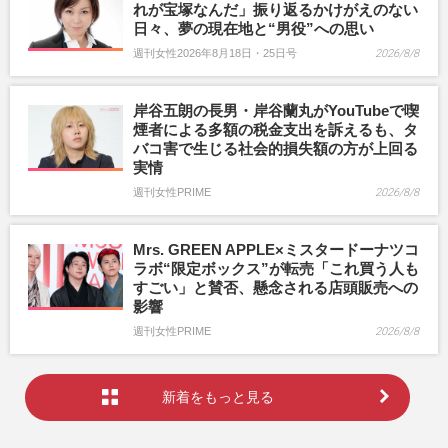
れが宝塚なんだ」振り返るかけがえのない
日々、夢の現在地と“男役”への思い
週刊女性2026年8月18日・25日号
2026/8/8
岸谷五朗の長男・岸谷蘭丸がYouTubeで喫
煙者による多額の税金支出を訴えるも、タ
バコ害で生じる社会的損失額の方が上回る
実情
週刊女性PRIME
2026/8/8
Mrs. GREEN APPLE×ミスタードーナツコ
ラボ“限定ボックス”が転売「これ買う人も
すごい」と賛否、懸念される店頭販売への
影響
週刊女性PRIME
2026/8/8
新着をもっと見る