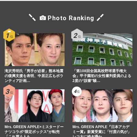
Photo Ranking
滝沢秀明氏「男手が必要」熊本地震
「第108回全国高校野球選手権大
の復興支援を表明、中居正広もボラ
会」甲子園初の女性審判委員のよる
ンティア計画…
2度の“誤審”騒…
Mrs. GREEN APPLE×ミスタードー
Mrs. GREEN APPLE『日本アカデ
ナツコラボ“限定ボックス”が転売
ミー賞』新賞受賞に「忖度の気が」
「これ買う人も…
レコ大に続き囁か…