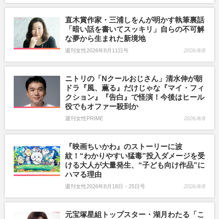
直木賞作家・三浦しをんが明かす執筆裏話
「暗い話を書いてスッキリ」自らの不可解
な夢から生まれた新境地
週刊女性2026年8月11日号
2026/8/8
ニトリの「Nクールおじさん」清水伸が朝
ドラ『風、薫る』だけじゃな『マイ・フィ
クション』『告白』で怪演！今後はヒール
役でもオファー殺到か
週刊女性PRIME
2026/8/8
『映画ちいかわ』のストーリーに波
紋！“わかりやすい猛毒”投入ダメージを受
ける大人が大量発生、“子ども向け作品”に
ハマる理由
週刊女性2026年8月18日・25日号
2026/8/8
元宝塚星組トップスター・湖月わたる「こ