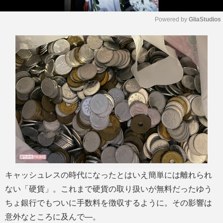
Powered by 
GliaStudios
M
u
t
e
キャッシュレスの時代になったとはいえ簡単には離れられ
ない「硬貨」。これまで硬貨の取り扱いが無料だったゆう
ちょ銀行でもついに手数料を徴収するように。その影響は
意外なところに及んで―。