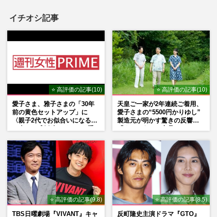
イチオシ記事
⭐ 高評価の記事(10)
⭐ 高評価の記事(10)
愛子さま、雅子さまの「30年
天皇ご一家が2年連続ご着用、
前の黄色セットアップ」に
愛子さまの“5500円かりゆし”
〈親子2代でお似合いになる〉
製造元が明かす驚きの反響
の声、ご成婚時のドレスも手
「まさかうちの商品とは…」
がけた森英恵さんとの絆
⭐ 高評価の記事(9.8)
⭐ 高評価の記事(8.5)
TBS日曜劇場『VIVANT』キャ
反町隆史主演ドラマ『GTO』