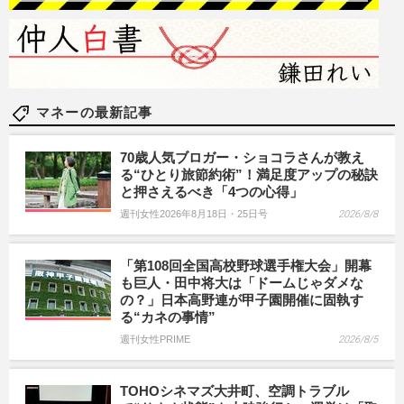
マネーの最新記事
70歳人気ブロガー・ショコラさんが教え
る“ひとり旅節約術”！満足度アップの秘訣
と押さえるべき「4つの心得」
週刊女性2026年8月18日・25日号
2026/8/8
「第108回全国高校野球選手権大会」開幕
も巨人・田中将大は「ドームじゃダメな
の？」日本高野連が甲子園開催に固執す
る“カネの事情”
週刊女性PRIME
2026/8/5
TOHOシネマズ大井町、空調トラブル