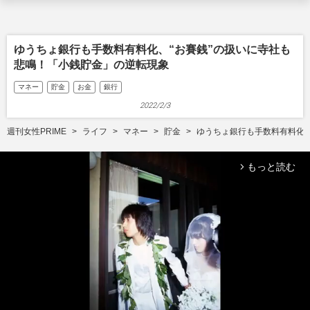
ゆうちょ銀行も手数料有料化、“お賽銭”の扱いに寺社も
悲鳴！「小銭貯金」の逆転現象
マネー
貯金
お金
銀行
2022/2/3
週刊女性PRIME
ライフ
マネー
貯金
ゆうちょ銀行も手数料有料化、
もっと読む
arrow_forward_ios