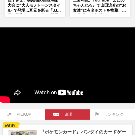
佳子さま、御殿場の高校馬術
二宮和也、YouTube『よにの
大会に“大人モノトーンスタイ
ちゃんねる』で山田涼介の“お
ル”で登場…耳元を彩る「3300
友達”に有名ホストを推薦、歌
円の藍染イヤリング」は即品
舞伎町に“急接近”でファン
薄に
「関わらないで！」
PICKUP
新着
ランキング
『ポケモンカード』バンダイのカードゲー