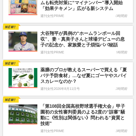
ムも転売対策に“マイナンバー”導入開始
「効果テキメン」広がる新システム
週刊女性PRIME
0時間前
大谷翔平が異例の“ホームランボール回
収”、妻・真美子さんと球場デビューの息
子の記念か、家族愛と子煩悩パパ秘話
週刊女性PRIME
1時間前
薬膳のプロが教えるスーパーで買える「夏
バテ予防食材」…なぜ夏にゴーヤやスパイ
スカレーなのか？
週刊女性2026年8月11日号
2時間前
「第108回全国高校野球選手権大会」甲子
園初の女性審判委員のよる2度の“誤審”騒
動に《性別は関係ない》問われる“資質と
技術”
週刊女性PRIME
3時間前