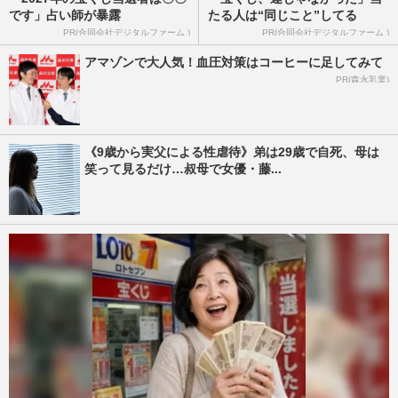
です」占い師が暴露
たる人は“同じこと”してる
PR(合同会社デジタルファーム )
PR(合同会社デジタルファーム )
アマゾンで大人気！血圧対策はコーヒーに足してみて
PR(森永乳業)
《9歳から実父による性虐待》弟は29歳で自死、母は
笑って見るだけ…叔母で女優・藤...