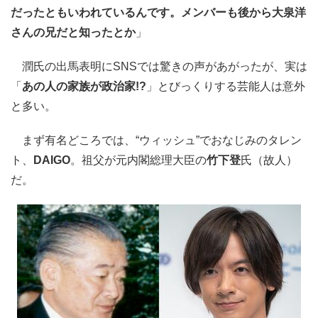
だったともいわれているんです。メンバーも後から大泉洋
さんの兄だと知ったとか
」
潤氏の出馬表明にSNSでは驚きの声があがったが、実は
「
あの人の家族が政治家!?
」とびっくりする芸能人は意外
と多い。
まず有名どころでは、“ウィッシュ”でおなじみのタレン
ト、
DAIGO
。祖父が元内閣総理大臣の
竹下登
氏（故人）
だ。