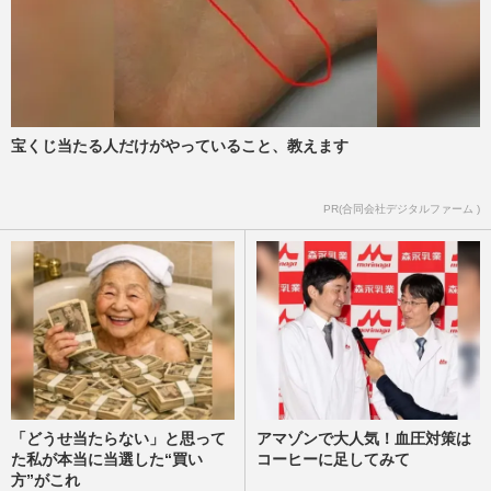
くまモンと仲良しの“高雄熊”がいる高雄市
からは被災地にテント、半導体大手
『TSMC』は2億5000万！台湾と…
週刊女性PRIME
2026/8/6
宝くじ当たる人だけがやっていること、教えます
茂木敏充外務大臣、メキシコでのコーヒー
ブレイク動画が物議「何やってるの？」熊
本地震・円安の“国内状況…
PR(合同会社デジタルファーム )
週刊女性PRIME
2026/8/6
「どうせ当たらない」と思って
アマゾンで大人気！血圧対策は
た私が本当に当選した“買い
コーヒーに足してみて
方”がこれ