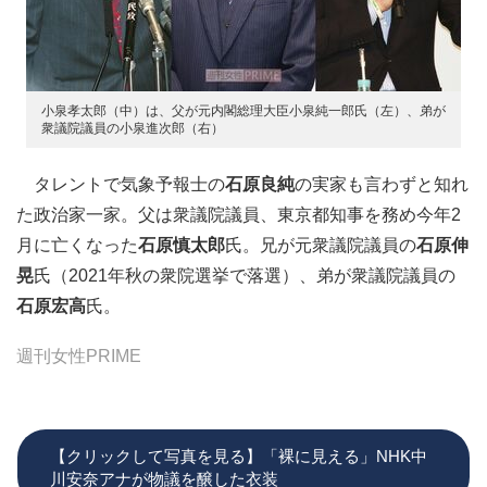
小泉孝太郎（中）は、父が元内閣総理大臣小泉純一郎氏（左）、弟が
衆議院議員の小泉進次郎（右）
タレントで気象予報士の
石原良純
の実家も言わずと知れ
た政治家一家。父は衆議院議員、東京都知事を務め今年2
月に亡くなった
石原慎太郎
氏。兄が元衆議院議員の
石原伸
晃
氏（2021年秋の衆院選挙で落選）、弟が衆議院議員の
石原宏高
氏。
週刊女性PRIME
【クリックして写真を見る】「裸に見える」NHK中
川安奈アナが物議を醸した衣装