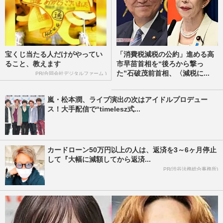
宝くじ当たる人だけがやってい
「消費税減税の公約」進める高
ること、教えます
市早苗首相を“後ろから撃っ
た”石破茂前首相、〈減税に...
PR(合同会社デジタルファーム )
嵐・松本潤、ライブ演出の次はアイドルプロデュー
ス！大手配信で“timelesz式...
カードローン50万円以上の人は、返済を3～6ヶ月停止
して『大幅に減額してから返済...
PR(渋谷法務総合事務所)