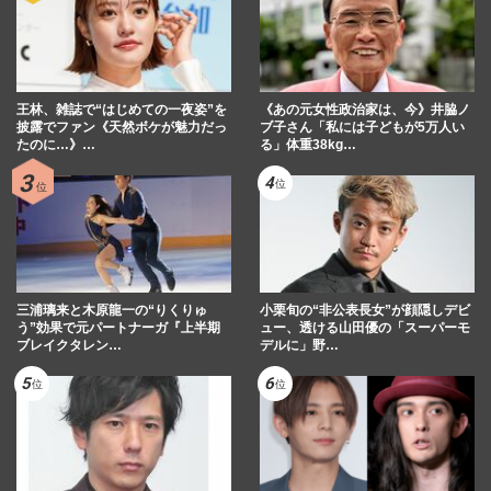
王林、雑誌で“はじめての一夜姿”を
《あの元女性政治家は、今》井脇ノ
披露でファン《天然ボケが魅力だっ
ブ子さん「私には子どもが5万人い
たのに…》…
る」体重38kg…
三浦璃来と木原龍一の“りくりゅ
小栗旬の“非公表長女”が顔隠しデビ
う”効果で元パートナーガ『上半期
ュー、透ける山田優の「スーパーモ
ブレイクタレン…
デルに」野…