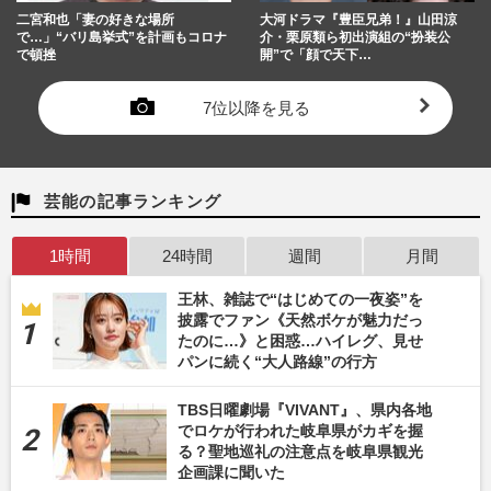
二宮和也「妻の好きな場所
大河ドラマ『豊臣兄弟！』山田涼
で…」“バリ島挙式”を計画もコロナ
介・栗原類ら初出演組の“扮装公
で頓挫
開”で「顔で天下…
7位以降を見る
芸能の記事ランキング
1時間
24時間
週間
月間
王林、雑誌で“はじめての一夜姿”を
披露でファン《天然ボケが魅力だっ
たのに…》と困惑…ハイレグ、見せ
パンに続く“大人路線”の行方
TBS日曜劇場『VIVANT』、県内各地
でロケが行われた岐阜県がカギを握
る？聖地巡礼の注意点を岐阜県観光
企画課に聞いた