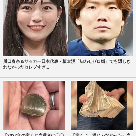
川口春奈＆サッカー日本代表・板倉滉「匂わせゼロ婚」でも隠しき
れなかったセレブすぎ...
「2027年の宝くじ当選者は〇〇
「宝くじ、運じゃなかった」当