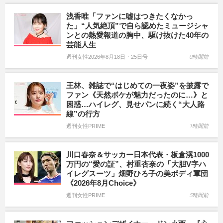
浅香唯「ファンに嘘はつきたくなかっ
た」“人気絶頂”で自ら認めたミュージシャ
ンとの熱愛報道の胸中、駆け抜けた40年の
芸能人生
週刊女性2026年8月18日・25日号
0時間前
王林、雑誌で“はじめての一夜姿”を披露で
ファン《天然ボケが魅力だったのに…》と
困惑…ハイレグ、見せパンに続く“大人路
線”の行方
週刊女性PRIME
1時間前
川口春奈＆サッカー日本代表・板倉滉1000
万円の“愛の証”、村重杏奈の「大胆V字ハ
イレグスーツ」畑野ひろ子の美ボディ軍団
《2026年8月Choice》
週刊女性PRIME
5時間前