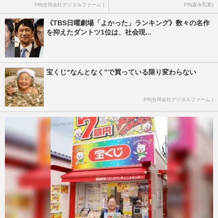
PR(合同会社デジタルファーム )
PR(森永乳業)
《TBS日曜劇場「よかった」ランキング》数々の名作
を抑えたダントツ1位は、社会現...
宝くじ“なんとなく”で買っている限り変わらない
PR(合同会社デジタルファーム )