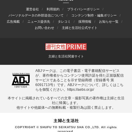
運営会社
利用規約
プライバシーポリシー
パーソナルデータの外部送信について
コンテンツ制作・編集ポリシー
広告掲載
ニュース提供先
タレコミ
採用情報
お知らせ一覧
お問い合わせ
主婦と生活社公式サイト
主婦と生活社関連サイト
ABJマークは、この電子書店・電子書籍配信サービス
が、著作権者からコンテンツ使用許諾を得た正規版配信
サービスであることを示す登録商標（登録番号 第
6091713号）です。ABJマークについて、詳しくはこち
らを御覧ください。
https://aebs.or.jp/
本サイトに掲載されているすべての⽂章・撮影写真の著作権は主婦と⽣活
社に帰属します。
他サイトや他媒体への無断転載・複製⾏為は固く禁⽌します。
COPYRIGHT © SHUFU TO SEIKATSU SHA CO.,LTD. All rights
reserved.