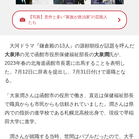
【写真】意外と多い“家族が政治家”の芸能人
たち
大河ドラマ『鎌倉殿の13人』の源頼朝役が話題を呼んだ
大泉洋
の兄で函館市役所保健福祉部長の
大泉潤
氏が、
2023年春の北海道函館市長選に出馬することを表明し
た。7月12日に辞表を提出し、7月31日付けで退職とな
る。
「大泉潤さんは函館市の役所で働き、直近は保健福祉部長
で職員からも市民からも信頼されていました。潤さんは県
内での指折の進学校である札幌北高校出身で、現役で早稲
田大学に進学。
潤さんが就職する当時、世間はバブルだったので、大手