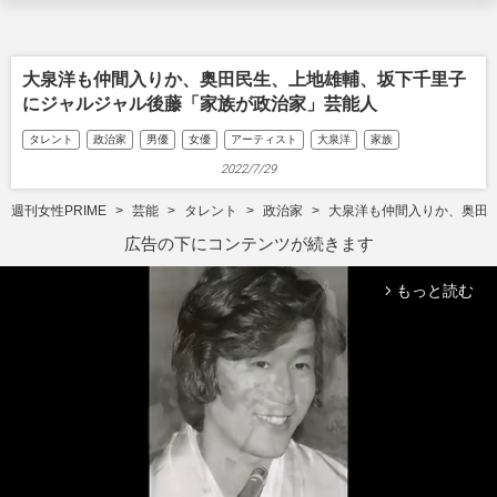
大泉洋も仲間入りか、奥田民生、上地雄輔、坂下千里子
にジャルジャル後藤「家族が政治家」芸能人
タレント
政治家
男優
女優
アーティスト
大泉洋
家族
2022/7/29
週刊女性PRIME
芸能
タレント
政治家
大泉洋も仲間入りか、奥田
広告の下にコンテンツが続きます
もっと読む
arrow_forward_ios