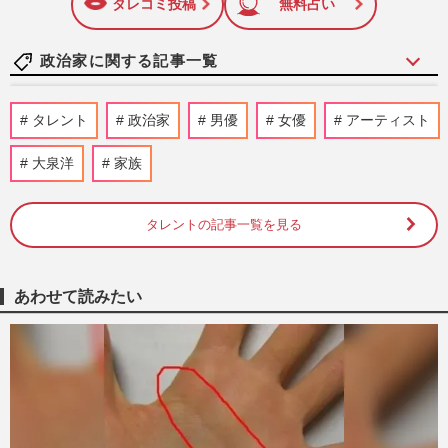
しています！
タレコミ投稿
無料占い
政治家に関する記事一覧
《あの元女性政治家は、今》井脇ノブ子さ
タレント
政治家
男優
女優
アーティスト
ん「私には子どもが5万人いる」体重38kg
減の現在も冷めぬ“教育熱…
大泉洋
家族
週刊女性2026年8月11日号
4時間前
タレントの記事一覧を見る
《1%の消費減税》自民党・小渕優子氏、
高市早苗首相の“代替財源”ナシに反発も
「揚げ足取りではなく」求め…
週刊女性PRIME
2026/8/7
あわせて読みたい
福岡県議会の“ドン”蔵内勇夫議長、炎上続
きの中「ネパールは天国だった」震災無視
の不謹慎発言で「地獄に…
週刊女性PRIME
2026/8/6