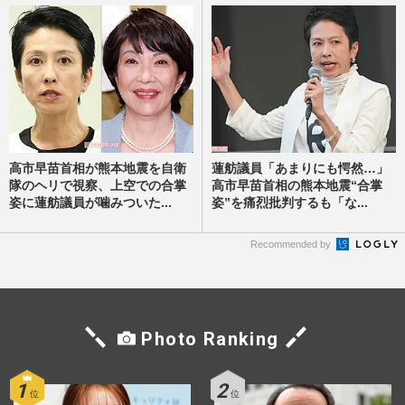
高市早苗首相が熊本地震を自衛
蓮舫議員「あまりにも愕然…」
隊のヘリで視察、上空での合掌
高市早苗首相の熊本地震“合掌
姿に蓮舫議員が噛みついた...
姿”を痛烈批判するも「な...
Recommended by
Photo Ranking