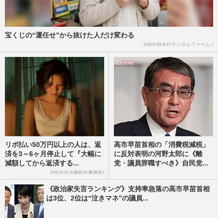
宝くじの“運任せ”から抜けた人だけ変わる
PR(合同会社デジタルファーム )
リボ払い50万円以上の人は、返
高市早苗首相の「消費税減税」
済を3～6ヶ月停止して『大幅に
に反対表明の河野太郎に《離
減額してから返済する...
党・議員辞職すべき》自民党...
PR(渋谷法務総合事務所)
《政治家失言ランキング》支持率急落の高市早苗首相
は3位、2位は“泣きマネ”の議員...