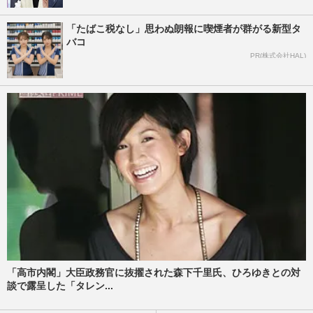
「たばこ税なし」思わぬ朗報に喫煙者が群がる新型タ
バコ
PR(株式会社HAL)
「高市内閣」大臣政務官に抜擢された森下千里氏、ひろゆきとの対
談で露呈した「タレン...