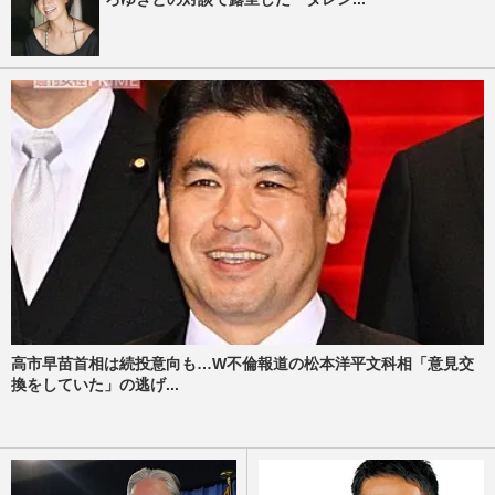
高市早苗首相は続投意向も…W不倫報道の松本洋平文科相「意見交
換をしていた」の逃げ...