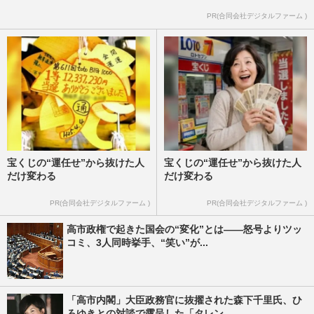
PR(合同会社デジタルファーム )
宝くじの“運任せ”から抜けた人
宝くじの“運任せ”から抜けた人
だけ変わる
だけ変わる
PR(合同会社デジタルファーム )
PR(合同会社デジタルファーム )
高市政権で起きた国会の“変化”とは――怒号よりツッ
コミ、3人同時挙手、“笑い”が...
「高市内閣」大臣政務官に抜擢された森下千里氏、ひ
ろゆきとの対談で露呈した「タレン...