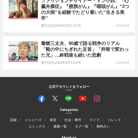
ファッションデザイナー・ドン小西、『心
臓弁膜症』『膀胱がん』『咽頭がん』“3つ
の大病”を経験でたどり着いた“生きる美
学”
週刊女性2026年8月11日号
2026/8/9
毒蝮三太夫、90歳で語る戦争のリアル
「靴の中にちぎれた足首」「抑留で変わっ
た兄」…終戦後も続いた悲劇
週刊女性2026年8月11日号
2026/8/9
公式アカウントをフォロー
Categories
芸能
ジャニーズ
皇室
社会・事件
ライフ
トレンド
コミックス
連載一覧
タグ一覧
無料占い
About us