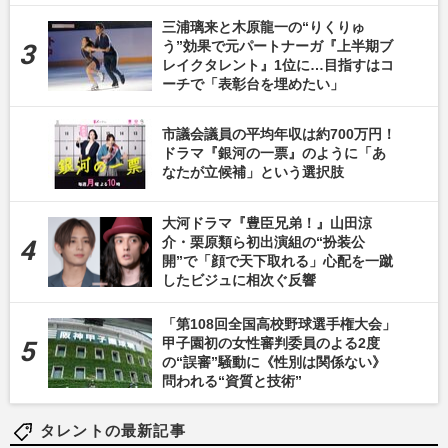
三浦璃来と木原龍一の“りくりゅ
う”効果で元パートナーガ『上半期ブ
レイクタレント』1位に…目指すはコ
ーチで「表彰台を埋めたい」
市議会議員の平均年収は約700万円！
ドラマ『銀河の一票』のように「あ
なたが立候補」という選択肢
大河ドラマ『豊臣兄弟！』山田涼
介・栗原類ら初出演組の“扮装公
開”で「顔で天下取れる」心配を一蹴
したビジュに相次ぐ反響
「第108回全国高校野球選手権大会」
甲子園初の女性審判委員のよる2度
の“誤審”騒動に《性別は関係ない》
問われる“資質と技術”
タレントの最新記事