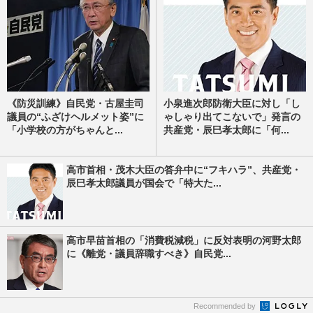
《防災訓練》自民党・古屋圭司
小泉進次郎防衛大臣に対し「し
議員の“ふざけヘルメット姿”に
ゃしゃり出てこないで」発言の
「小学校の方がちゃんと...
共産党・辰巳孝太郎に「何...
高市首相・茂木大臣の答弁中に“フキハラ”、共産党・
辰巳孝太郎議員が国会で「特大た...
高市早苗首相の「消費税減税」に反対表明の河野太郎
に《離党・議員辞職すべき》自民党...
Recommended by