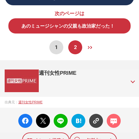
次のページは
あのミュージシャンの父親も政治家だった！
1
2
週刊女性PRIME
『週刊女性PRIME（シュージョプライム）』は、2015年（平
出典元：
週刊女性PRIME
成27年）1月に開設された主婦と生活社が運営する日本のニュ
ースサイトです。『週刊女性PRIME』編集者が担当する連載
facebo
X ポス
LINE
はてな
コメン
陣の執筆記事を配信するほか、女性週刊誌『週刊女性』の誌
ok い
ト
ブック
ト
面に掲載された記事から、インターネット利用者層にとって
いね
マーク
特に関心の高い題材の記事を、WEB向けにリライトして配信
に追加