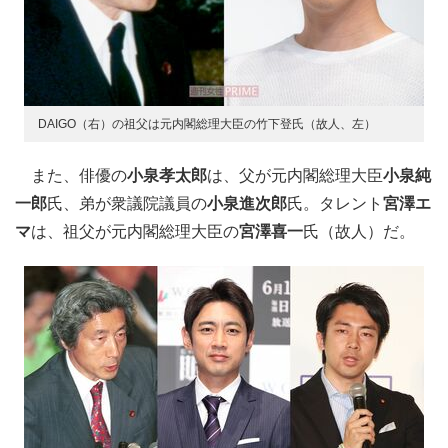
DAIGO（右）の祖父は元内閣総理大臣の竹下登氏（故人、左）
また、俳優の
小泉孝太郎
は、父が元内閣総理大臣
小泉純
一郎
氏、弟が衆議院議員の
小泉進次郎
氏。タレント
宮澤エ
マ
は、祖父が元内閣総理大臣の
宮澤喜一
氏（故人）だ。