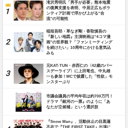
滝沢秀明氏「男手が必要」熊本地震
の復興支援を表明、中居正広もボラ
ンティア計画で浮かび上がる“合
流”の可能性
稲垣吾郎・草なぎ剛・香取慎吾の
『新しい地図』主演映画は“4コマ漫
画”の世界観？「ファンミーティング
を続けたい」10周年にかける意気込
みも
元KAT-TUN・赤西仁の〈42歳のバー
スデーライブ〉に上田竜也、中丸雄
一も参加！MCで披露した「性欲」モ
ンスターぶり
市議会議員の平均年収は約700万円！
ドラマ『銀河の一票』のように「あ
なたが立候補」という選択肢
『Snow Man』、活動休止の目黒蓮
不在で『THE FIRST TAKE』出演に