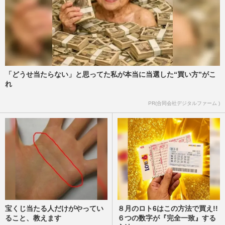
元TOKIO・城島茂と松岡昌宏、30年続い
た『ベープ』CM継続出演も「ついに2人だ
けに」ファンが感じた“寂しさ…
週刊女性PRIME
2026/5/20
「どうせ当たらない」と思ってた私が本当に当選した“買い方”がこ
消しゴムはんこ作家でもある僧侶・麻田弘
れ
潤さんが歩んだ意外な半生「人生が大きく
動いた」“無力さ”を知っ…
PR(合同会社デジタルファーム )
週刊女性2026年5月12日・19日号
2026/5/10
宝くじ当たる人だけがやってい
８月のロト6はこの方法で買え!!
ること、教えます
６つの数字が『完全一致』する