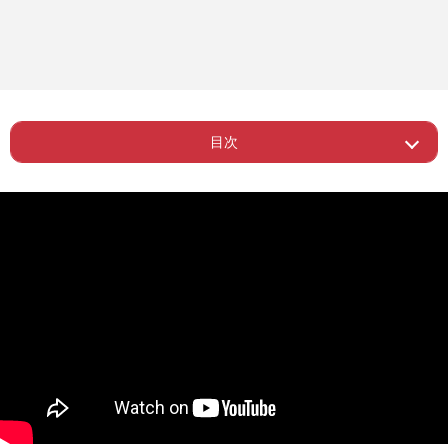
目次
Page 1
ー 当時は泣きながら取材した国分太一