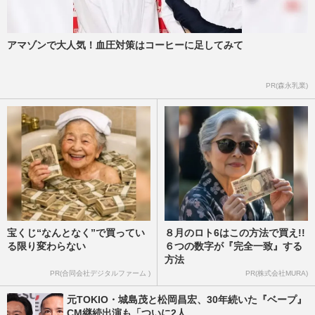
アマゾンで大人気！血圧対策はコーヒーに足してみて
PR(森永乳業)
宝くじ“なんとなく”で買ってい
８月のロト6はこの方法で買え!!
る限り変わらない
６つの数字が『完全一致』する
方法
PR(合同会社デジタルファーム )
PR(株式会社MURA)
元TOKIO・城島茂と松岡昌宏、30年続いた『ベープ』
CM継続出演も「ついに2人...