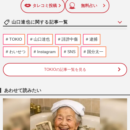
に追加
しています！
タレコミ投稿
無料占い
山口達也に関する記事一覧
元TOKIO・城島茂と松岡昌宏、30年続い
TOKIO
山口達也
誹謗中傷
逮捕
た『ベープ』CM継続出演も「ついに2人だ
けに」ファンが感じた“寂しさ…
わいせつ
Instagram
SNS
国分太一
『週刊女性』編集部
2026/8/3
TOKIOの記事一覧を見る
元TOKIO山口達也、YouTube開設で謝罪
と共に明かした“空白の8年”と「1人DASH
島」ファンも驚きの最新活動
週刊女性PRIME
2026/6/24
あわせて読みたい
元TOKIO・城島茂と松岡昌宏、30年続い
た『ベープ』CM継続出演も「ついに2人だ
けに」ファンが感じた“寂しさ…
週刊女性PRIME
2026/6/13