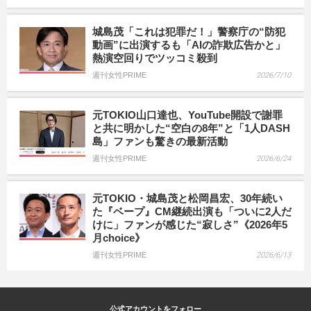
城島茂「これは犯罪だ！」警察庁の“防犯
動画”に出演するも「AIの詐欺広告かと」
熱演空回りでツッコミ殺到
週刊女性PRIME
2026/7/10
元TOKIO山口達也、YouTube開設で謝罪
と共に明かした“空白の8年”と「1人DASH
島」ファンも驚きの最新活動
週刊女性PRIME
2026/6/24
元TOKIO・城島茂と松岡昌宏、30年続い
た『ベープ』CM継続出演も「ついに2人だ
けに」ファンが感じた“寂しさ”《2026年5
月choice》
週刊女性PRIME
2026/6/13
公式アカウントをフォロー