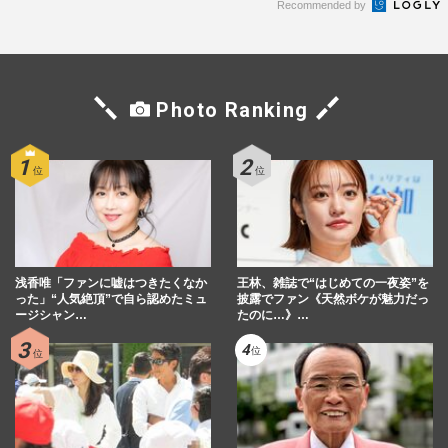
Recommended by
Photo Ranking
浅香唯「ファンに嘘はつきたくなか
王林、雑誌で“はじめての一夜姿”を
った」“人気絶頂”で自ら認めたミュ
披露でファン《天然ボケが魅力だっ
ージシャン…
たのに…》…