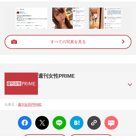
すべての写真を見る
週刊女性PRIME
『週刊女性PRIME（シュージョプライム）』は、2015年（平
出典元：
週刊女性PRIME
成27年）1月に開設された主婦と生活社が運営する日本のニュ
ースサイトです。『週刊女性PRIME』編集者が担当する連載
facebo
X ポス
LINE
はてな
コメン
陣の執筆記事を配信するほか、女性週刊誌『週刊女性』の誌
ok い
ト
ブック
ト
面に掲載された記事から、インターネット利用者層にとって
いね
マーク
特に関心の高い題材の記事を、WEB向けにリライトして配信