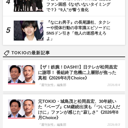
ファン困惑《なぜいないタイミング
で？》“9人”が誓う進化
『なにわ男子』の長尾謙杜、タクシ
ーや団体行動の非常識エピソードに
SNSドン引き「他人の迷惑考えろ
よ」
TOKIOの最新記事
【ザ！鉄腕！DASH!!】日テレが松岡昌宏
に謝罪！ 番組終了危機に上層部が焦った
真相《2026年8月Choice》
『週刊女性』編集部
2026/8/4
元TOKIO・城島茂と松岡昌宏、30年続い
た『ベープ』CM継続出演も「ついに2人だ
けに」ファンが感じた“寂しさ”《2026年8
月Choice》
『週刊女性』編集部
2026/8/3