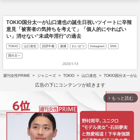
TOKIO国分太一が山口達也の誕生日祝いツイートに辛辣
意見「被害者の気持ちを考えて」「個人的にやればい
い」消せない“未成年淫行”の過去
TOKIO
山口達也
誹謗中傷
逮捕
わいせつ
Instagram
SNS
国分太一
2023/1/13
週刊女性PRIME
ジャニーズ
TOKIO
山口達也
TOKIO国分太一が
広告の下にコンテンツが続きます
もっと読む
arrow_forward_ios