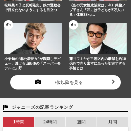
松嶋菜々子と反町隆史、娘の運動会
《あの元女性政治家は、今》井脇ノ
で目立たないようにするも目立つ
ブ子さん「私には子どもが5万人い
る」体重38kg…
小栗旬の“非公表長女”が顔隠しデビ
藤井フミヤが目黒区内の豪邸を約10
ュー、透ける山田優の「スーパーモ
億円で売り出すに至った切実すぎる
デルに」野…
事情とは
7位以降を見る
ジャニーズの記事ランキング
1時間
24時間
週間
月間