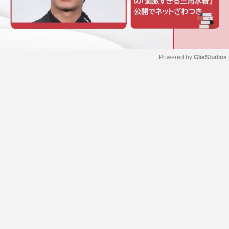
Powered by 
GliaStudios
M
u
t
e