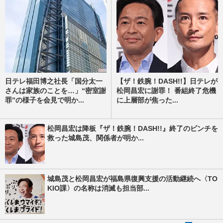
日テレ福田博之社長「国分太一
【ザ！鉄腕！DASH!!】日テレが
さんは家族のことを…」“密室謝
松岡昌宏に謝罪！ 番組終了危機
罪”の様子を会見で明か...
に上層部が焦った...
松岡昌宏は降板『ザ！鉄腕！DASH!!』終了のピンチを
救った城島茂、関係者が明か...
城島茂と松岡昌宏が福島県復興支援の活動継続へ〈TO
KIO課〉の名称は消滅も担当部...