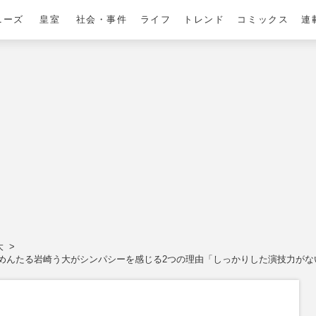
ニーズ
皇室
社会・事件
ライフ
トレンド
コミックス
連
大
めんたる岩崎う大がシンパシーを感じる2つの理由「しっかりした演技力がな