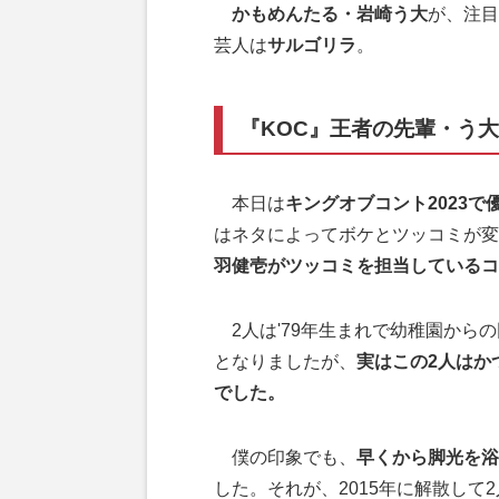
かもめんたる・岩崎う大
が、注目
芸人は
サルゴリラ
。
『KOC』王者の先輩・う
本日は
キングオブコント2023で
はネタによってボケとツッコミが変
羽健壱がツッコミを担当しているコ
2人は'79年生まれで幼稚園から
となりましたが、
実はこの2人はか
でした。
僕の印象でも、
早くから脚光を浴
した。それが、2015年に解散し