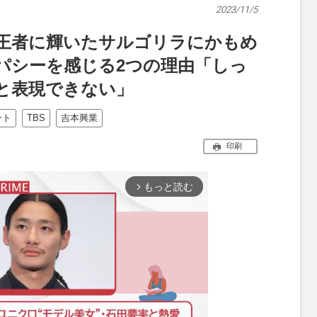
2023/11/5
王者に輝いたサルゴリラにかもめ
パシーを感じる2つの理由「しっ
と表現できない」
ント
TBS
吉本興業
印刷
もっと読む
arrow_forward_ios