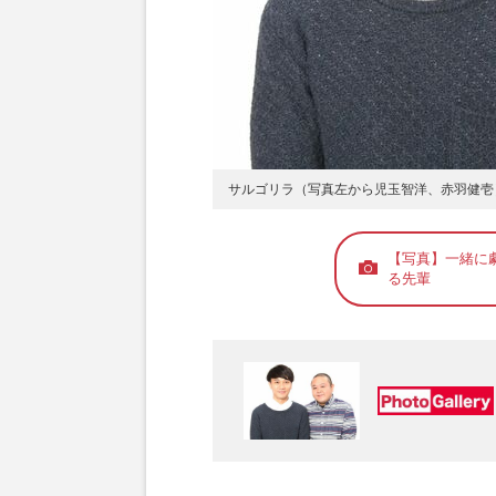
サルゴリラ（写真左から児玉智洋、赤羽健壱
【写真】一緒に劇
る先輩