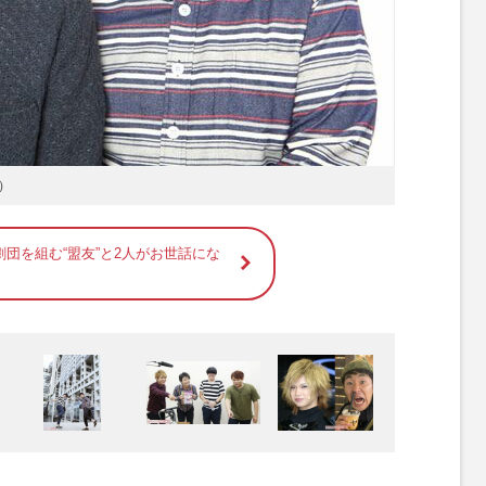
）
団を組む“盟友”と2人がお世話にな