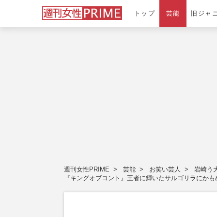
トップ
芸能
旧ジャ
週刊女性PRIME
芸能
お笑い芸人
岩崎う
『キングオブコント』王者に輝いたサルゴリラにかも