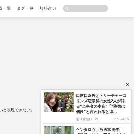
載一覧
タグ一覧
無料占い
×
口唇口蓋裂とトリーチャーコ
リンズ症候群の女性2人が語
る“当事者の本音”「“障害は
いと表現できない」
個性”と言われると違…
週刊女性PRIME
2025/4/20
ケンタロウ、放送10周年目