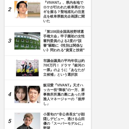
『VIVANT』、県内各地で
ロケが行われた岐阜県がカ
ギを握る？聖地巡礼の注意
点を岐阜県観光企画課に聞
いた
「第108回全国高校野球選
手権大会」甲子園初の女性
審判委員のよる2度の“誤
審”騒動に《性別は関係な
い》問われる“資質と技術”
市議会議員の平均年収は約
700万円！ ドラマ『銀河の
一票』のように「あなたが
立候補」という選択肢
飯沼愛『VIVANT』天才ハ
ッカー役“降板”の一方、新
事務所所属の裏にあった堺
雅人マネージャーの「後押
し」
小栗旬の“非公表長女”が顔
隠しデビュー、透ける山田
優の「スーパーモデルに」
野望