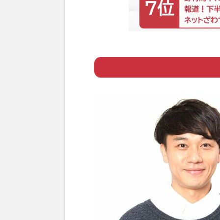
Page 1
ー 『KOC』王