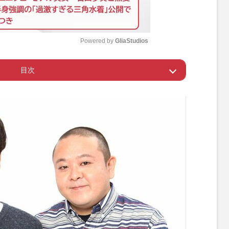
Powered by 
GliaStudios
目次
M
u
者の先輩・う大がシンパシーを感じる理由
t
e