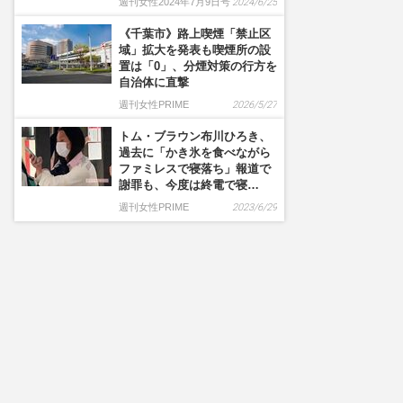
週刊女性2024年7月9日号
2024/6/25
《千葉市》路上喫煙「禁止区
域」拡大を発表も喫煙所の設
置は「0」、分煙対策の行方を
自治体に直撃
週刊女性PRIME
2026/5/27
トム・ブラウン布川ひろき、
過去に「かき氷を食べながら
ファミレスで寝落ち」報道で
謝罪も、今度は終電で寝…
週刊女性PRIME
2023/6/29