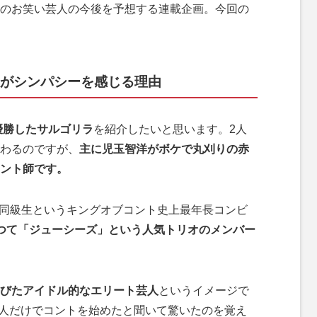
のお笑い芸人の今後を予想する連載企画。今回の
大がシンパシーを感じる理由
優勝したサルゴリラ
を紹介したいと思います。2人
わるのですが、
主に児玉智洋がボケで丸刈りの赤
ント師です。
の同級生というキングオブコント史上最年長コンビ
つて「ジューシーズ」という人気トリオのメンバー
びたアイドル的なエリート芸人
というイメージで
て2人だけでコントを始めたと聞いて驚いたのを覚え