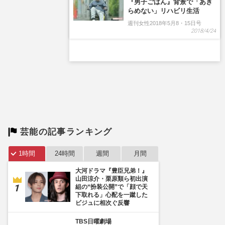
『男子ごはん』背景で「あき
らめない」リハビリ生活
週刊女性2018年5月8・15日号
2018/4/24
芸能の記事ランキング
1時間
24時間
週間
月間
大河ドラマ『豊臣兄弟！』
山田涼介・栗原類ら初出演
組の“扮装公開”で「顔で天
下取れる」心配を一蹴した
ビジュに相次ぐ反響
TBS日曜劇場