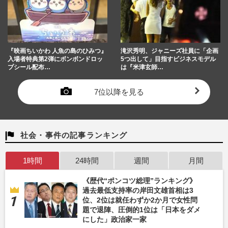
『映画ちいかわ 人魚の島のひみつ』
滝沢秀明、ジャニーズ社員に「企画
入場者特典第2弾にボンボンドロッ
5つ出して」目指すビジネスモデル
プシール配布…
は『米津玄師…
7位以降を見る
社会・事件の記事ランキング
1時間
24時間
週間
月間
《歴代“ポンコツ総理”ランキング》
過去最低支持率の岸田文雄首相は3
位、2位は就任わずか2か月で女性問
題で退陣、圧倒的1位は「日本をダメ
にした」政治家一家