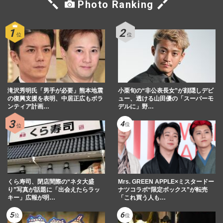
Photo Ranking
滝沢秀明氏「男手が必要」熊本地震
小栗旬の“非公表長女”が顔隠しデビ
の復興支援を表明、中居正広もボラ
ュー、透ける山田優の「スーパーモ
ンティア計画…
デルに」野…
くら寿司、閉店間際の“ネタ大盛
Mrs. GREEN APPLE×ミスタードー
り”写真が話題に「出会えたらラッ
ナツコラボ“限定ボックス”が転売
キー」広報が明…
「これ買う人も…