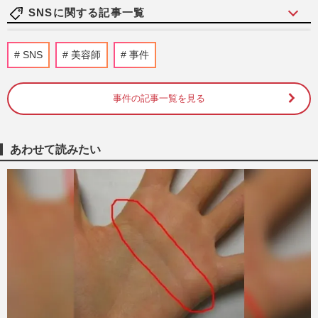
SNSに関する記事一覧
岸谷五朗の長男・岸谷蘭丸がYouTubeで喫
SNS
美容師
事件
煙者による多額の税金支出を訴えるも、タ
バコ害で生じる社会的損失…
週刊女性PRIME
3時間前
事件の記事一覧を見る
《開業1周年》倒産寸前・ガラガラ…酷評
だらけの『ジャングリア沖縄』「スコール
あわせて読みたい
ダンス」がプチバズり、路…
週刊女性PRIME
6時間前
くら寿司、閉店間際の“ネタ大盛り”写真が
話題に「出会えたらラッキー」広報が明か
した“幻サービス”『得…
週刊女性PRIME
2026/8/7
阪神タイガース・元山飛優の落球エラーに
DeNA・牧秀悟もビックリ！2連覇目指す