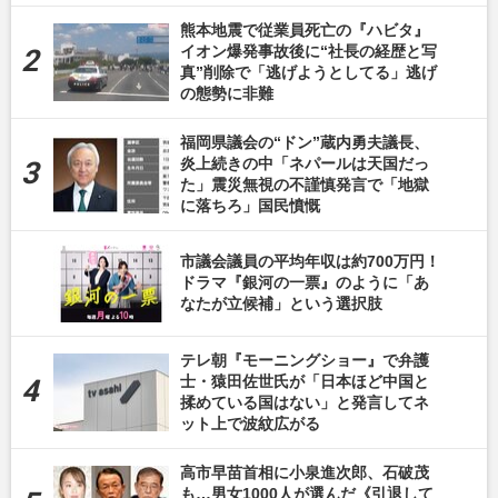
熊本地震で従業員死亡の『ハビタ』
イオン爆発事故後に“社長の経歴と写
真”削除で「逃げようとしてる」逃げ
の態勢に非難
福岡県議会の“ドン”蔵内勇夫議長、
炎上続きの中「ネパールは天国だっ
た」震災無視の不謹慎発言で「地獄
に落ちろ」国民憤慨
市議会議員の平均年収は約700万円！
ドラマ『銀河の一票』のように「あ
なたが立候補」という選択肢
テレ朝『モーニングショー』で弁護
士・猿田佐世氏が「日本ほど中国と
揉めている国はない」と発言してネ
ット上で波紋広がる
高市早苗首相に小泉進次郎、石破茂
も…男女1000人が選んだ《引退して