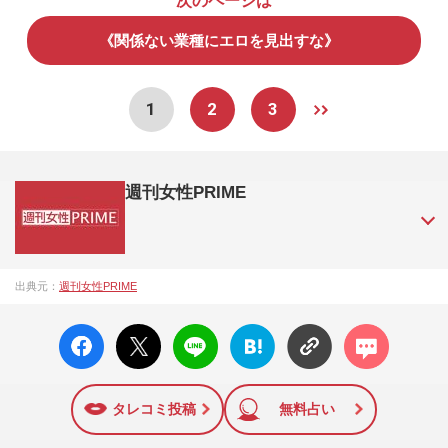
次のページは
《関係ない業種にエロを見出すな》
1
2
3
週刊女性PRIME
『週刊女性PRIME（シュージョプライム）』は、2015年（平
出典元：
週刊女性PRIME
成27年）1月に開設された主婦と生活社が運営する日本のニュ
ースサイトです。『週刊女性PRIME』編集者が担当する連載
facebo
X ポス
LINE
はてな
コメン
陣の執筆記事を配信するほか、女性週刊誌『週刊女性』の誌
ok い
ト
ブック
ト
面に掲載された記事から、インターネット利用者層にとって
いね
マーク
特に関心の高い題材の記事を、WEB向けにリライトして配信
に追加
しています！
タレコミ投稿
無料占い