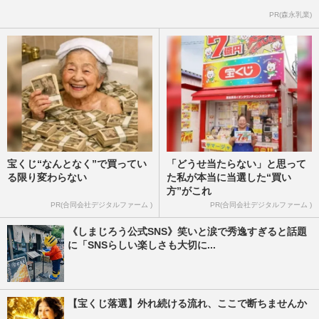
PR(森永乳業)
宝くじ“なんとなく”で買ってい
「どうせ当たらない」と思って
る限り変わらない
た私が本当に当選した“買い
方”がこれ
PR(合同会社デジタルファーム )
PR(合同会社デジタルファーム )
《しまじろう公式SNS》笑いと涙で秀逸すぎると話題
に「SNSらしい楽しさも大切に...
【宝くじ落選】外れ続ける流れ、ここで断ちませんか