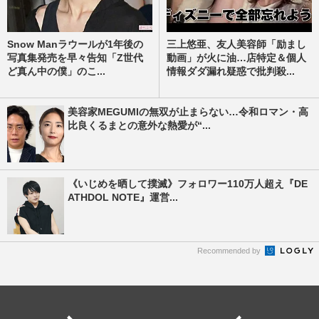
Snow Manラウールが1年後の
三上悠亜、友人美容師「励まし
写真集発売を早々告知「Z世代
動画」が火に油…店特定＆個人
ど真ん中の僕」のこ...
情報ダダ漏れ疑惑で批判殺...
美容家MEGUMIの無双が止まらない…令和ロマン・高
比良くるまとの意外な熱愛が“...
《いじめを晒して撲滅》フォロワー110万人超え『DE
ATHDOL NOTE』運営...
Recommended by