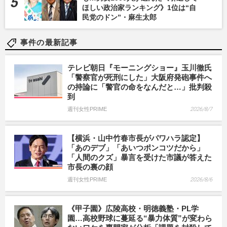
ほしい政治家ランキング》1位は“自
民党のドン”・麻生太郎
事件の最新記事
テレビ朝日『モーニングショー』玉川徹氏
「警察官が死刑にした」大阪府発砲事件へ
の持論に「警官の命をなんだと…」批判殺
到
週刊女性PRIME
2026/8/7
【横浜・山中竹春市長がパワハラ認定】
「あのデブ」「あいつポンコツだから」
「人間のクズ」暴言を受けた市議が答えた
市長の裏の顔
週刊女性PRIME
2026/8/6
《甲子園》広陵高校・明徳義塾・PL学
園…高校野球に蔓延る“暴力体質”が変わら