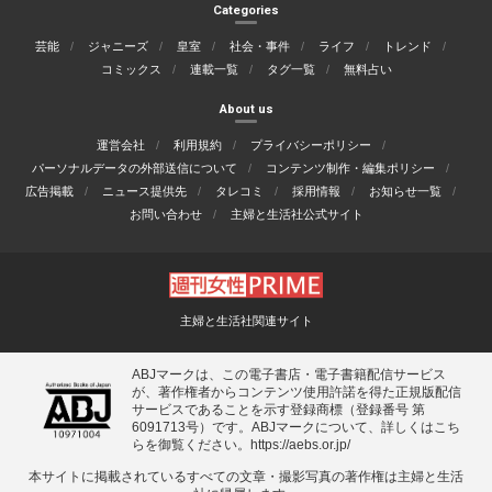
Categories
芸能
ジャニーズ
皇室
社会・事件
ライフ
トレンド
コミックス
連載一覧
タグ一覧
無料占い
About us
運営会社
利用規約
プライバシーポリシー
パーソナルデータの外部送信について
コンテンツ制作・編集ポリシー
広告掲載
ニュース提供先
タレコミ
採用情報
お知らせ一覧
お問い合わせ
主婦と生活社公式サイト
主婦と生活社関連サイト
ABJマークは、この電子書店・電子書籍配信サービス
が、著作権者からコンテンツ使用許諾を得た正規版配信
サービスであることを示す登録商標（登録番号 第
6091713号）です。ABJマークについて、詳しくはこち
らを御覧ください。
https://aebs.or.jp/
本サイトに掲載されているすべての⽂章・撮影写真の著作権は主婦と⽣活