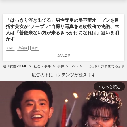
「はっきり浮き出てる」男性専用の美容室オープンを目
指す美女が“ノーブラ”自撮り写真を連続投稿で物議、本
人は「普段来ない方が来るきっかけになれば」狙いを明
かす
SNS
美容師
事件
2024/2/9
週刊女性PRIME
社会・事件
事件
SNS
「はっきり浮き出てる」男
広告の下にコンテンツが続きます
もっと読む
arrow_forward_ios