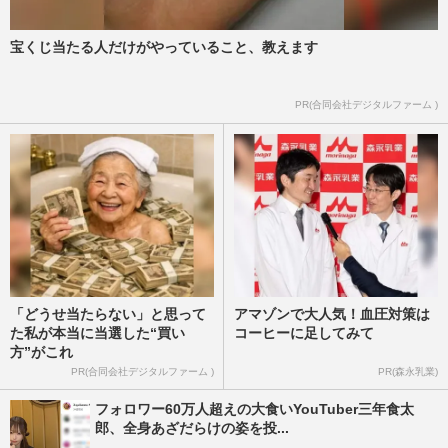
藤川球児監督の“泣きどころ…
週刊女性PRIME
2026/8/7
宝くじ当たる人だけがやっていること、教えます
ぱーてぃーちゃん・信子、衝撃のすっぴん
PR(合同会社デジタルファーム )
姿に《ギャルメイクよりいい》の声…“お
嬢様な素顔”とのギャップ…
週刊女性PRIME
2026/8/6
「どうせ当たらない」と思って
アマゾンで大人気！血圧対策は
た私が本当に当選した“買い
コーヒーに足してみて
方”がこれ
PR(合同会社デジタルファーム )
PR(森永乳業)
フォロワー60万人超えの大食いYouTuber三年食太
郎、全身あざだらけの姿を投...