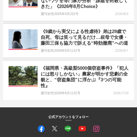
ないワケを専門家が分析「課題を封殺して
きた」《2026年8月Choice》
週刊女性2025年9月2日号
2026/8/5
《9歳から実父による性虐待》弟は29歳で
自死、母は笑って見るだけ…叔母で女優・
藤田三保も協力で訴える“時効撤廃”への道
週刊女性2026年8月11日号
2026/8/1
《福岡県・高級梨5000個窃盗事件》「犯人
には怒りしかない」農家が明かす悲劇の全
貌と、“窃盗集団”に浮かぶ『3つの可能
性』
週刊女性2026年8月11日号
2026/7/29
公式アカウントをフォロー