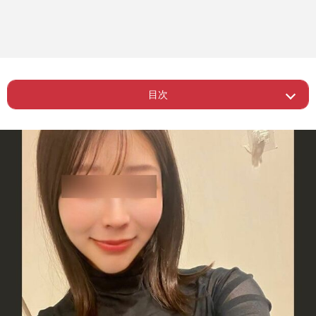
目次
ー SNSのフォロワー数は4日間で4万人
Page 1
超え
Page 2
ー 「沸いてる男性も気持ち悪い」