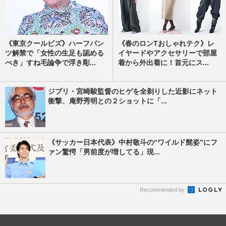
《東京クールビズ》ハーフパン
《春のロンTおしゃれテク》レ
ツ解禁で「女性の生足も認める
イヤードやアクセサリーで部屋
べき」すね毛論争で浮き彫...
着から外出着に！首元にス...
ジブリ・宮崎駿監督のヒゲを全剃りした近影にネット
衝撃、庵野秀明との２ショットに「...
《サッカー日本代表》中村敬斗の“ワイルド髭姿”にフ
ァン驚愕「男前度が増してる」現...
Recommended by