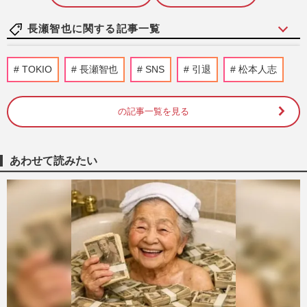
長瀬智也に関する記事一覧
元TOKIO・城島茂と松岡昌宏、30年続い
TOKIO
長瀬智也
SNS
引退
松本人志
た『ベープ』CM継続出演も「ついに2人だ
けに」ファンが感じた“寂しさ…
『週刊女性』編集部
2026/8/3
の記事一覧を見る
元TOKIO・城島茂と松岡昌宏、30年続い
た『ベープ』CM継続出演も「ついに2人だ
あわせて読みたい
けに」ファンが感じた“寂しさ…
週刊女性PRIME
2026/6/13
元TOKIO・城島茂と松岡昌宏、30年続い
た『ベープ』CM継続出演も「ついに2人だ
けに」ファンが感じた“寂しさ…
週刊女性PRIME
2026/5/20