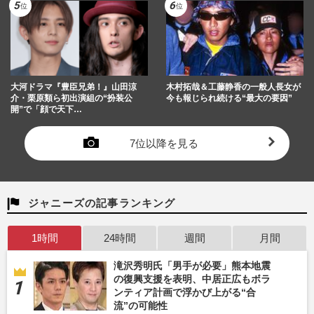
大河ドラマ『豊臣兄弟！』山田涼
木村拓哉＆工藤静香の一般人長女が
介・栗原類ら初出演組の“扮装公
今も報じられ続ける“最大の要因”
開”で「顔で天下…
7位以降を見る
ジャニーズの記事ランキング
1時間
24時間
週間
月間
滝沢秀明氏「男手が必要」熊本地震
の復興支援を表明、中居正広もボラ
ンティア計画で浮かび上がる“合
流”の可能性