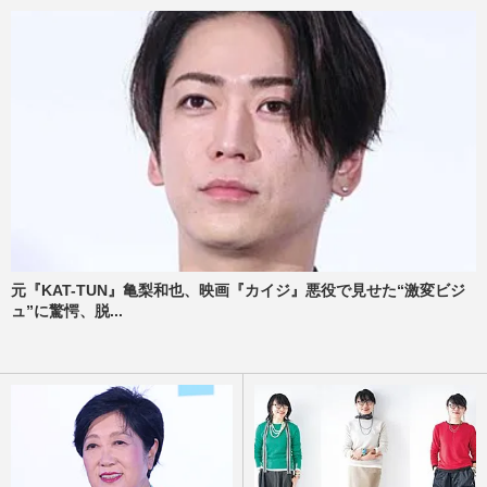
元『KAT-TUN』亀梨和也、映画『カイジ』悪役で見せた“激変ビジ
ュ”に驚愕、脱...