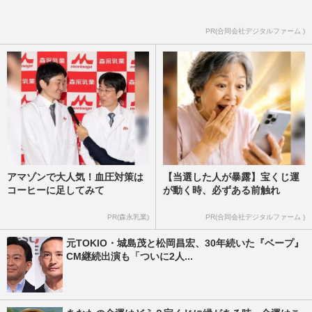
PR(合同会社デジタルファーム )
アマゾンで大人気！血圧対策は
【当選した人が暴露】宝くじ運
コーヒーに足してみて
が動く時、必ずある前触れ
PR(森永乳業)
PR(合同会社デジタルファーム )
元TOKIO・城島茂と松岡昌宏、30年続いた『ベープ』
CM継続出演も「ついに2人...