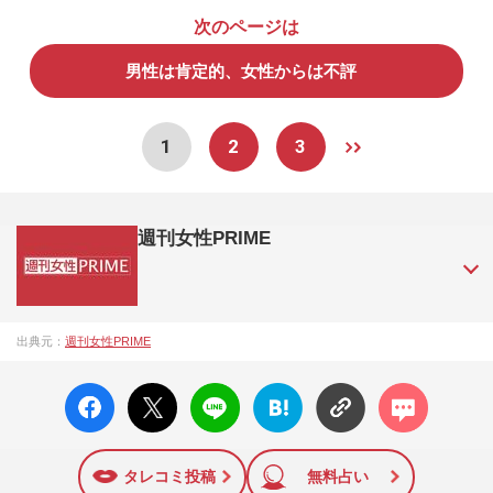
次のページは
男性は肯定的、女性からは不評
1
2
3
週刊女性PRIME
『週刊女性PRIME（シュージョプライム）』は、2015年（平
出典元：
週刊女性PRIME
成27年）1月に開設された主婦と生活社が運営する日本のニュ
ースサイトです。『週刊女性PRIME』編集者が担当する連載
facebo
X ポス
LINE
はてな
コメン
陣の執筆記事を配信するほか、女性週刊誌『週刊女性』の誌
ok い
ト
ブック
ト
面に掲載された記事から、インターネット利用者層にとって
いね
マーク
特に関心の高い題材の記事を、WEB向けにリライトして配信
に追加
しています！
タレコミ投稿
無料占い