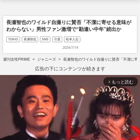
長瀬智也のワイルド自撮りに賛否「不潔に寄せる意味が
わからない」男性ファン激増で“勘違い中年”続出か
TOKIO
長瀬智也
SNS
引退
松本人志
2024/7/14
週刊女性PRIME
ジャニーズ
長瀬智也のワイルド自撮りに賛否「不潔に寄せ
広告の下にコンテンツが続きます
もっと読む
arrow_forward_ios