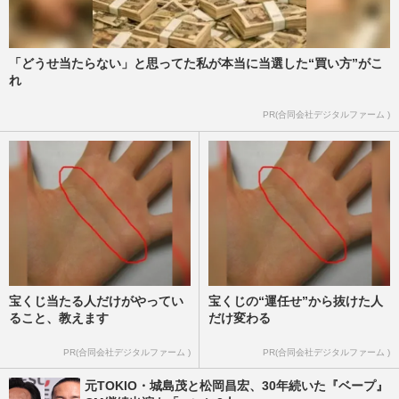
【衆院選】長瀬智也、GACKTらが熱弁！
芸能人が投票を呼びかける理由
週刊女性PRIME
2026/2/6
「どうせ当たらない」と思ってた私が本当に当選した“買い方”がこ
れ
国分太一のコンプラ違反問題「正式な発表
PR(合同会社デジタルファーム )
あると思う」城島茂が明かしたTOKIO完
全独立の未来、山口達也・長…
週刊女性2025年12月23日号
2025/12/8
宝くじ当たる人だけがやってい
宝くじの“運任せ”から抜けた人
ること、教えます
だけ変わる
PR(合同会社デジタルファーム )
PR(合同会社デジタルファーム )
元TOKIO・城島茂と松岡昌宏、30年続いた『ベープ』