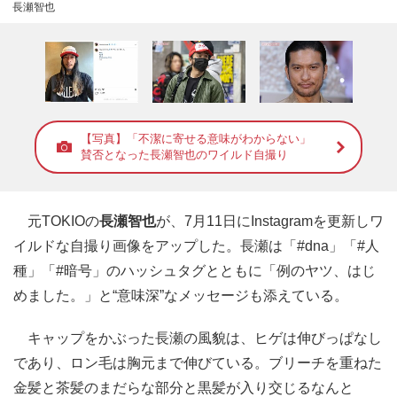
長瀬智也
【写真】「不潔に寄せる意味がわからない」
賛否となった長瀬智也のワイルド自撮り
元TOKIOの
長瀬智也
が、7月11日にInstagramを更新しワ
イルドな自撮り画像をアップした。長瀬は「#dna」「#人
種」「#暗号」のハッシュタグとともに「例のヤツ、はじ
めました。」と“意味深”なメッセージも添えている。
キャップをかぶった長瀬の風貌は、ヒゲは伸びっぱなし
であり、ロン毛は胸元まで伸びている。ブリーチを重ねた
金髪と茶髪のまだらな部分と黒髪が入り交じるなんと