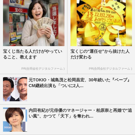
宝くじ当たる人だけがやってい
宝くじの“運任せ”から抜けた人
ること、教えます
だけ変わる
PR(合同会社デジタルファーム )
PR(合同会社デジタルファーム )
元TOKIO・城島茂と松岡昌宏、30年続いた『ベープ』
CM継続出演も「ついに2人...
内田有紀が元俳優のマネージャー・柏原崇と再婚で“追
い風”、かつて「天下」を奪われ...