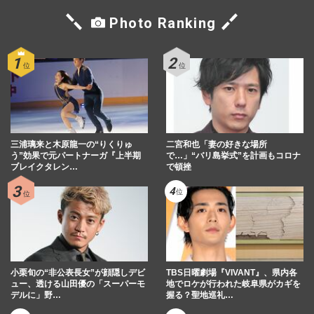
Photo Ranking
三浦璃来と木原龍一の“りくりゅ
二宮和也「妻の好きな場所
う”効果で元パートナーガ『上半期
で…」“バリ島挙式”を計画もコロナ
ブレイクタレン…
で頓挫
小栗旬の“非公表長女”が顔隠しデビ
TBS日曜劇場『VIVANT』、県内各
ュー、透ける山田優の「スーパーモ
地でロケが行われた岐阜県がカギを
デルに」野…
握る？聖地巡礼…