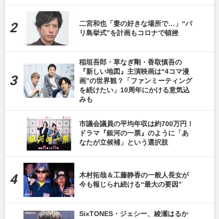
二宮和也「妻の好きな場所で…」“バ
リ島挙式”を計画もコロナで頓挫
稲垣吾郎・草なぎ剛・香取慎吾の
『新しい地図』主演映画は“4コマ漫
画”の世界観？「ファンミーティング
を続けたい」10周年にかける意気込
みも
市議会議員の平均年収は約700万円！
ドラマ『銀河の一票』のように「あ
なたが立候補」という選択肢
木村拓哉＆工藤静香の一般人長女が
今も報じられ続ける“最大の要因”
SixTONES・ジェシー、綾瀬はるか