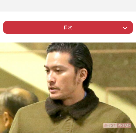
目次
ー 《男からするとかっこういいと思
Page 1
う》
Page 2
ー 男性は肯定的、女性からは不評