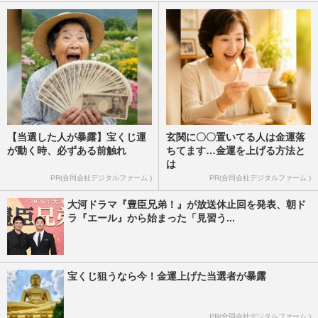
【当選した人が暴露】宝くじ運
玄関に〇〇置いてる人は金運落
が動く時、必ずある前触れ
ちてます…金運を上げる方法と
は
PR(合同会社デジタルファーム )
PR(合同会社デジタルファーム )
大河ドラマ『豊臣兄弟！』が放送休止回を発表、朝ド
ラ『エール』から始まった「見習う...
宝くじ狙うなら今！金運上げた当選者が暴露
PR(合同会社デジタルファーム )