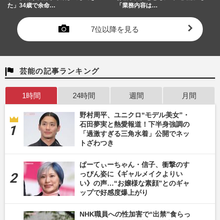
た」34歳で余命…
「業務内容は…
7位以降を見る
芸能の記事ランキング
1時間
24時間
週間
月間
野村周平、ユニクロ“モデル美女”・
石田夢実と熱愛報道！下半身強調の
「過激すぎる三角水着」公開でネッ
トざわつき
ぱーてぃーちゃん・信子、衝撃のす
っぴん姿に《ギャルメイクよりい
い》の声…“お嬢様な素顔”とのギャ
ップで好感度爆上がり
NHK職員への性加害で“出禁”食らっ