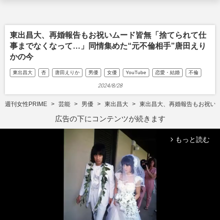
東出昌大、再婚報告もお祝いムード皆無「捨てられて仕
事までなくなって…」同情集めた“元不倫相手”唐田えり
かの今
東出昌大
杏
唐田えりか
男優
女優
YouTube
恋愛・結婚
不倫
2024/8/28
週刊女性PRIME
芸能
男優
東出昌大
東出昌大、再婚報告もお祝いム
広告の下にコンテンツが続きます
もっと読む
arrow_forward_ios