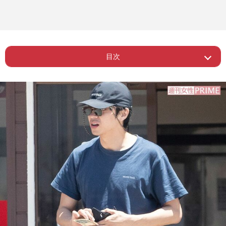
目次
Page 1
ー 東出昌大の再婚に冷ややかな声
Page 2
ー 唐田えりかに同情する投稿も