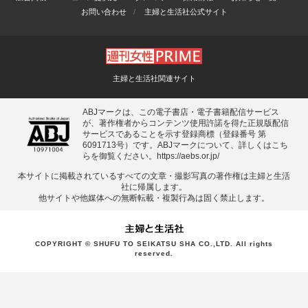
お問い合わせ
主婦と生活社公式サイト
主婦と生活社関連サイト
ABJマークは、この電子書店・電子書籍配信サービス
が、著作権者からコンテンツ使用許諾を得た正規版配信
サービスであることを示す登録商標（登録番号 第
6091713号）です。ABJマークについて、詳しくはこち
らを御覧ください。
https://aebs.or.jp/
本サイトに掲載されているすべての⽂章・撮影写真の著作権は主婦と⽣活
社に帰属します。
他サイトや他媒体への無断転載・複製⾏為は固く禁⽌します。
COPYRIGHT © SHUFU TO SEIKATSU SHA CO.,LTD. All rights
reserved.