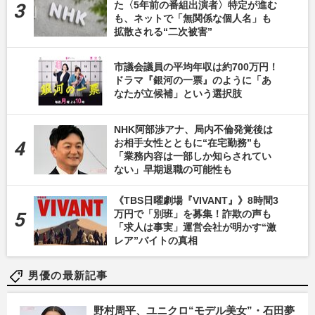
た〈5年前の番組出演者〉特定が進む
も、ネットで「無関係な個人名」も
拡散される“二次被害”
市議会議員の平均年収は約700万円！
ドラマ『銀河の一票』のように「あ
なたが立候補」という選択肢
NHK阿部渉アナ、局内不倫発覚後は
お相手女性とともに“在宅勤務”も
「業務内容は一部しか知らされてい
ない」早期退職の可能性も
《TBS日曜劇場『VIVANT』》8時間3
万円で「別班」を募集！詐欺の声も
「求人は事実」運営会社が明かす“激
レア”バイトの真相
男優の最新記事
野村周平、ユニクロ“モデル美女”・石田夢