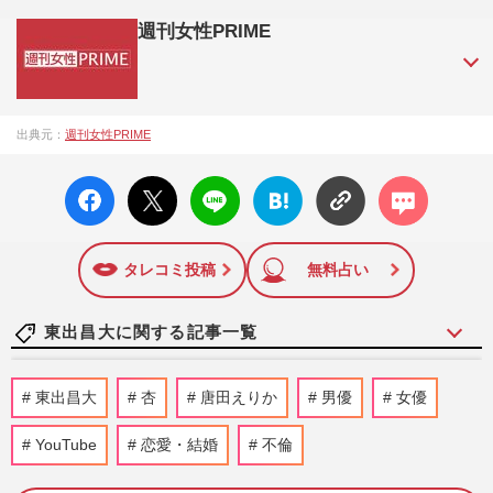
週刊女性PRIME
『週刊女性PRIME（シュージョプライム）』は、2015年（平
出典元：
週刊女性PRIME
成27年）1月に開設された主婦と生活社が運営する日本のニュ
ースサイトです。『週刊女性PRIME』編集者が担当する連載
facebo
X ポス
LINE
はてな
コメン
陣の執筆記事を配信するほか、女性週刊誌『週刊女性』の誌
ok い
ト
ブック
ト
面に掲載された記事から、インターネット利用者層にとって
いね
マーク
特に関心の高い題材の記事を、WEB向けにリライトして配信
に追加
しています！
タレコミ投稿
無料占い
東出昌大に関する記事一覧
唐田えりか、地上波ヒロイン復帰に“視聴
東出昌大
杏
唐田えりか
男優
女優
者拒否反応”もNetflix『極悪女王』で見せ
た覚悟が変えた逆風
YouTube
恋愛・結婚
不倫
週刊女性PRIME
2026/3/11