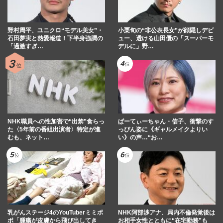
野村周平、ユニクロ“モデル美女”・
小栗旬の“非公表長女”が顔隠しデビ
石田夢実と熱愛報道！下半身強調の
ュー、透ける山田優の「スーパーモ
「過激すぎ…
デルに」野…
NHK職員への性加害で“出禁”食らっ
ぱーてぃーちゃん・信子、衝撃のす
た〈5年前の番組出演者〉特定が進
っぴん姿に《ギャルメイクよりい
むも、ネット…
い》の声…“お…
乳がんステージ4のYouTuberミミポ
NHK阿部渉アナ、局内不倫発覚後は
ポ「腫瘍が皮膚から飛び出してき
お相手女性とともに“在宅勤務”も