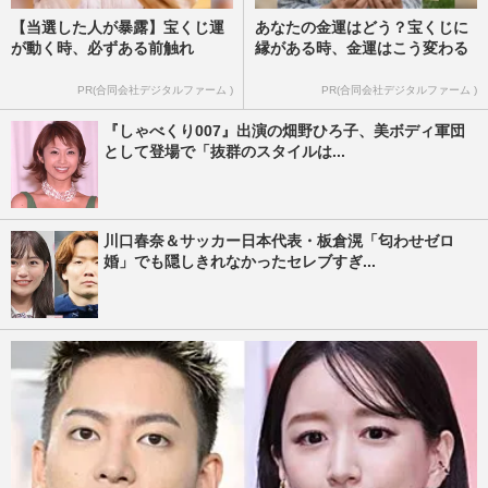
【当選した人が暴露】宝くじ運
あなたの金運はどう？宝くじに
が動く時、必ずある前触れ
縁がある時、金運はこう変わる
PR(合同会社デジタルファーム )
PR(合同会社デジタルファーム )
『しゃべくり007』出演の畑野ひろ子、美ボディ軍団
として登場で「抜群のスタイルは...
川口春奈＆サッカー日本代表・板倉滉「匂わせゼロ
婚」でも隠しきれなかったセレブすぎ...