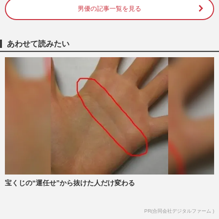
男優の記事一覧を見る
松山ケンイチは顔に“返り血”の衝撃、東出
昌大は単独猟…深刻化するクマ被害で“狩
猟免許”を持つ芸能人に…
週刊女性PRIME
2025/11/13
あわせて読みたい
東出昌大、ABEMAの秘境番組に“短髪
姿”で登場「自分は小さい」不倫、山奥生
活、再婚、出産…波瀾万丈の現…
週刊女性PRIME
2025/9/30
《一緒にキャンプしたい男性芸能人ランキ
ング》意外な大御所もランクイン！ランキ
ング、1位は納得の“キャ…
週刊女性2025年9月2日号
2025/8/26
宝くじの“運任せ”から抜けた人だけ変わる
唐田えりかが再びピンクのショートヘアー
を公開で好評＆俳優業に奮闘、5年経過も
拭いきれない“東出昌大の…
PR(合同会社デジタルファーム )
週刊女性PRIME
2025/8/2