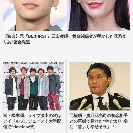
【独自】元『BE:FIRST』三山凌輝、舞台関係者が明かした花乃ま
りあ“密会報道...
嵐・松本潤、ライブ演出の次は
元横綱・貴乃花光司の初恋相手
アイドルプロデュース！大手配
との再婚で見せた“幸せ太り”姿
信で“timelesz式...
に「昔より幸せそう」「...