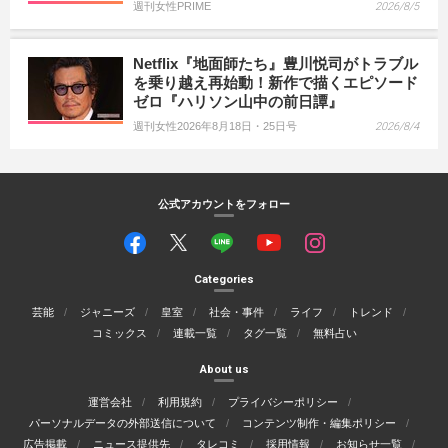
週刊女性PRIME
2026/8/5
Netflix『地面師たち』豊川悦司がトラブル
を乗り越え再始動！新作で描くエピソード
ゼロ『ハリソン山中の前日譚』
週刊女性2026年8月18日・25日号
2026/8/4
公式アカウントをフォロー
Categories
芸能
ジャニーズ
皇室
社会・事件
ライフ
トレンド
コミックス
連載一覧
タグ一覧
無料占い
About us
運営会社
利用規約
プライバシーポリシー
パーソナルデータの外部送信について
コンテンツ制作・編集ポリシー
広告掲載
ニュース提供先
タレコミ
採用情報
お知らせ一覧