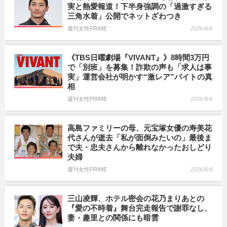
実と熱愛報道！下半身強調の「過激すぎる
三角水着」公開でネットざわつき
週刊女性PRIME
2026/8/6
《TBS日曜劇場『VIVANT』》8時間3万円
で「別班」を募集！詐欺の声も「求人は事
実」運営会社が明かす“激レア”バイトの真
相
週刊女性PRIME
2026/8/6
高島ファミリーの母、元宝塚女優の寿美花
代さんが逝去「私が面倒みたいの」最後ま
で夫・忠夫さんから離れなかったおしどり
夫婦
週刊女性PRIME
2026/8/6
三山凌輝、ホテル密会の花乃まりあとの
『愛の不時着』舞台完走報告で謝罪なし、
妻・趣里との関係にも暗雲