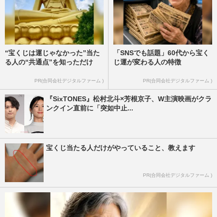
“宝くじは運じゃなかった”当た
「SNSでも話題」60代から宝く
る人の“共通点”を知っただけ
じ運が変わる人の特徴
PR(合同会社デジタルファーム )
PR(合同会社デジタルファーム )
『SixTONES』松村北斗×芳根京子、W主演映画がクラ
ンクイン直前に「突如中止...
宝くじ当たる人だけがやっていること、教えます
PR(合同会社デジタルファーム )