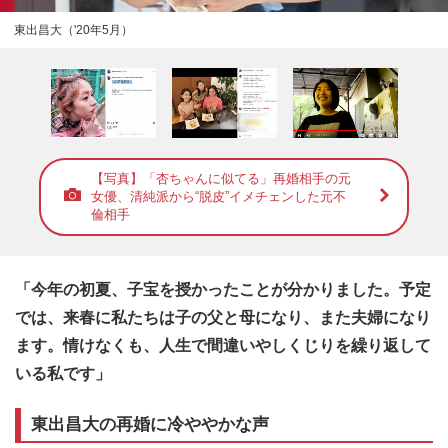
東出昌大（'20年5月）
【写真】「杏ちゃんに似てる」再婚相手の元
女優、清純派から“脱皮”イメチェンした元不
倫相手
「今年の初夏、子宝を授かったことが分かりました。予定
では、来春に私たちは子の父と母になり、また夫婦になり
ます。情けなくも、人生で間違いやしくじりを繰り返して
いる私です」
東出昌大の再婚に冷ややかな声