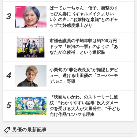
ぱーてぃーちゃん・信子、衝撃のす
っぴん姿に《ギャルメイクよりい
い》の声…“お嬢様な素顔”とのギャ
ップで好感度爆上がり
市議会議員の平均年収は約700万円！
ドラマ『銀河の一票』のように「あ
なたが立候補」という選択肢
小栗旬の“非公表長女”が顔隠しデビ
ュー、透ける山田優の「スーパーモ
デルに」野望
『映画ちいかわ』のストーリーに波
紋！“わかりやすい猛毒”投入ダメー
ジを受ける大人が大量発生、“子ども
向け作品”にハマる理由
男優の最新記事