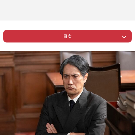
目次
ー 武士の精神を桂場の中に取り入れた
Page 1
い
Page 2
ー 伊藤沙莉は「迷いがない」