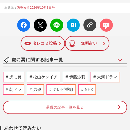
1957年3月6日に日本で最初に創刊された女性週刊誌。芸能ゴ
出典元：
週刊女性2024年10月8日号
シップや事件、皇室の話題、感動ドキュメント、美容・健
康・グルメ・占いに関する情報を発信している。2017年12月
facebo
X ポス
LINE
はてな
コメン
12日号で「眞子さま嫁ぎ先の“義母”が抱える400万円超の“借金
ok い
ト
ブック
ト
トラブル”」報道をスクープ。この一報から約2か月後、宮内庁
いね
マーク
は結婚延期を発表。同記事は2018年の「編集者が選ぶ雑誌ジ
に追加
ャーナリズム賞」大賞を受賞した。毎週火曜日発売。
タレコミ投稿
無料占い
虎に翼に関する記事一覧
伊藤沙莉主演・NHK朝ドラ『虎に翼』土
虎に翼
松山ケンイチ
伊藤沙莉
大河ドラマ
居志央梨と戸塚純貴のスピンオフが放送、
ふたりが語ったお互いの“い…
朝ドラ
男優
テレビ番組
NHK
週刊女性2026年3月24日・31日号
2026/3/20
男優の記事一覧を見る
今週発売『週刊女性』3/24日・31日合併号
の表紙と中身はコチラ！
週刊女性本誌からのお知らせ
2026/3/10
あわせて読みたい