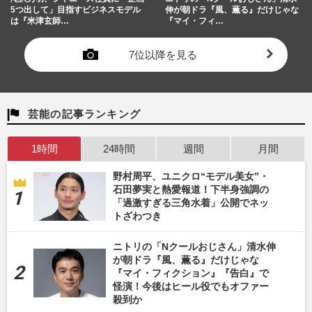
5つ出して」目指すビジネスモデル
伸が朝ドラ『風、薫る』だけじゃな
は『米津玄師…
『マイ・フィ…
7位以降を見る
芸能の記事ランキング
1時間
24時間
週間
月間
野村周平、ユニクロ“モデル美女”・
石田夢実と熱愛報道！下半身強調の
「過激すぎる三角水着」公開でネッ
トざわつき
ニトリの「Nクールおじさん」清水伸
が朝ドラ『風、薫る』だけじゃな
『マイ・フィクション』『告白』で
怪演！今後はヒール役でもオファー
殺到か