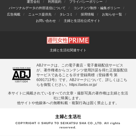
運営会社
利用規約
プライバシーポリシー
パーソナルデータの外部送信について
コンテンツ制作・編集ポリシー
広告掲載
ニュース提供先
タレコミ
採用情報
お知らせ一覧
お問い合わせ
主婦と生活社公式サイト
主婦と生活社関連サイト
ABJマークは、この電子書店・電子書籍配信サービス
が、著作権者からコンテンツ使用許諾を得た正規版配信
サービスであることを示す登録商標（登録番号 第
6091713号）です。ABJマークについて、詳しくはこち
らを御覧ください。
https://aebs.or.jp/
本サイトに掲載されているすべての⽂章・撮影写真の著作権は主婦と⽣活
社に帰属します。
他サイトや他媒体への無断転載・複製⾏為は固く禁⽌します。
COPYRIGHT © SHUFU TO SEIKATSU SHA CO.,LTD. All rights
reserved.