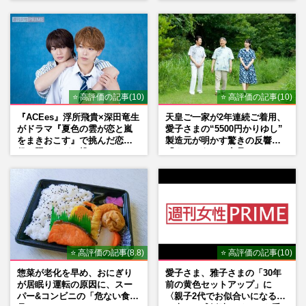
もSNSで“公認”
れ”
⭐ 高評価の記事(10)
⭐ 高評価の記事(10)
『ACEes』浮所飛貴×深田竜生
天皇ご一家が2年連続ご着用、
がドラマ『夏色の雲が恋と嵐
愛子さまの“5500円かりゆし”
をまきおこす』で挑んだ恋人
製造元が明かす驚きの反響
役、照れながら挑んだキュン
「まさかうちの商品とは…」
シーン秘話
⭐ 高評価の記事(8.8)
⭐ 高評価の記事(10)
惣菜が老化を早め、おにぎり
愛子さま、雅子さまの「30年
が居眠り運転の原因に、スー
前の黄色セットアップ」に
パー&コンビニの「危ない食
〈親子2代でお似合いになる〉