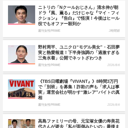
ニトリの「Nクールおじさん」清水伸が朝
ドラ『風、薫る』だけじゃな『マイ・フィ
クション』『告白』で怪演！今後はヒール
役でもオファー殺到か
週刊女性PRIME
2時間前
野村周平、ユニクロ“モデル美女”・石田夢
実と熱愛報道！下半身強調の「過激すぎる
三角水着」公開でネットざわつき
週刊女性PRIME
2026/8/6
《TBS日曜劇場『VIVANT』》8時間3万円
で「別班」を募集！詐欺の声も「求人は事
実」運営会社が明かす“激レア”バイトの真
相
週刊女性PRIME
2026/8/6
高島ファミリーの母、元宝塚女優の寿美花
代さんが逝去「私が面倒みたいの」最後ま