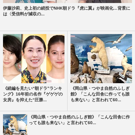
伊藤沙莉、史上初の続投でNHK朝ドラ『虎に翼』が映画化…背景に
は〈受信料が減収の...
《続編を見たい“朝ドラ”ランキ
《岡山県・つやま自然のふしぎ
ング》16年前の名作『ゲゲゲの
館》「こんな田舎に作っても誰
女房』を抑えた“圧勝...
も来ない」と言われて60...
《岡山県・つやま自然のふしぎ館》「こんな田舎に作
っても誰も来ない」と言われて60...