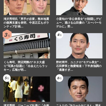
滝沢秀明氏「男手が必要」熊本地震
小栗旬の“非公表長女”が顔隠しデビ
の復興支援を表明、中居正広もボラ
ュー、透ける山田優の「スーパーモ
ンティア計画…
デルに」野…
くら寿司、閉店間際の“ネタ大盛
野村周平、ユニクロ“モデル美女”・
り”写真が話題に「出会えたらラッ
石田夢実と熱愛報道！下半身強調の
キー」広報が明…
「過激すぎ…
滝沢秀明、ジャニーズ社員に「企画
ニトリの「Nクールおじさん」清水