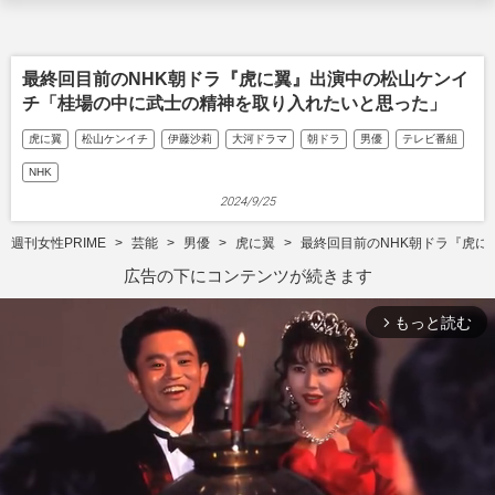
最終回目前のNHK朝ドラ『虎に翼』出演中の松山ケンイ
チ「桂場の中に武士の精神を取り入れたいと思った」
虎に翼
松山ケンイチ
伊藤沙莉
大河ドラマ
朝ドラ
男優
テレビ番組
NHK
2024/9/25
週刊女性PRIME
芸能
男優
虎に翼
最終回目前のNHK朝ドラ『虎
広告の下にコンテンツが続きます
もっと読む
arrow_forward_ios