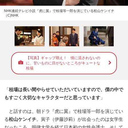
NHK連続テレビ小説『虎に翼』で桂場等一郎を演じている松山ケンイチ
（C)NHK
【写真】ギャップ萌え！ 情に流されないの
に、甘いものに目がないところがキュートな
桂場
「
桂場は長い間やらせていただいていますので、僕の中で
もすごく大切なキャラクターだと思っています
」
と話すのは、朝ドラ『虎に翼』で桂場等一郎を演じてい
る
松山ケンイチ
。寅子（伊藤沙莉）が出会ったのは女学生
だったころ。明律大学を経て日本初の女性弁護士、そして