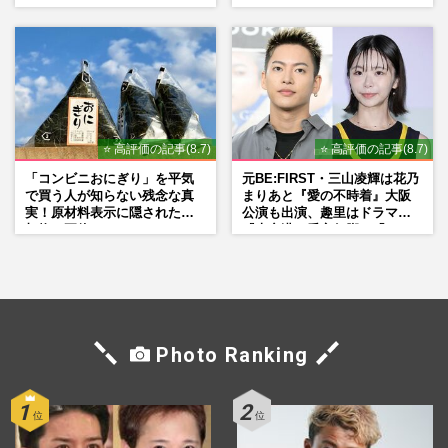
品」
の声、ご成婚時のドレスも手
がけた森英恵さんとの絆
⭐ 高評価の記事(8.7)
⭐ 高評価の記事(8.7)
「コンビニおにぎり」を平気
元BE:FIRST・三山凌輝は花乃
で買う人が知らない残念な真
まりあと『愛の不時着』大阪
実！原材料表示に隠された添
公演も出演、趣里はドラマ
加物の正体
『大空港』番宣行脚に「メン
タル強すぎ」の実情
Photo Ranking