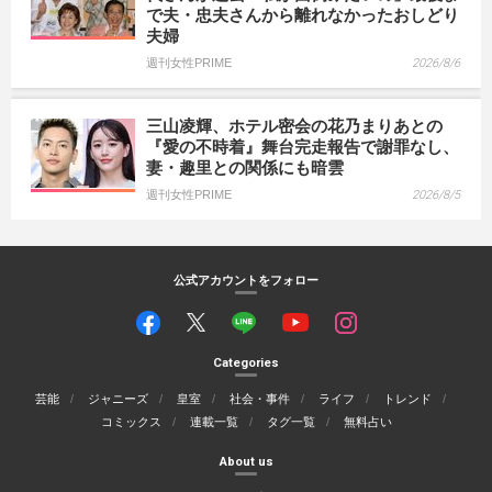
で夫・忠夫さんから離れなかったおしどり
夫婦
週刊女性PRIME
2026/8/6
三山凌輝、ホテル密会の花乃まりあとの
『愛の不時着』舞台完走報告で謝罪なし、
妻・趣里との関係にも暗雲
週刊女性PRIME
2026/8/5
公式アカウントをフォロー
Categories
芸能
ジャニーズ
皇室
社会・事件
ライフ
トレンド
コミックス
連載一覧
タグ一覧
無料占い
About us