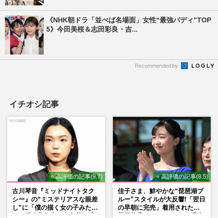
《NHK朝ドラ「並べば名場面」女性“最強バディ”TOP
5》今田美桜＆志田彩良・吉...
Recommended by
イチオシ記事
⭐ 高評価の記事(9.7)
⭐ 高評価の記事(8.5)
古川琴音『ミッドナイトタク
佳子さま、鮮やかな“琵琶湖ブ
シー』の“ミステリアスな眼差
ルー”スタイルが大反響!「翌日
し”に「僕の描く女の子みた
の早朝に完売」着用された地
い」現代美術家・奈良美智氏
元工芸品のイヤリングが“爆売