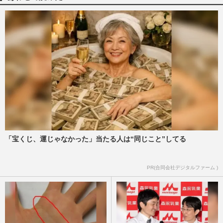
【NHK】受信料督促の不信感、スクラン
ブル化求める不満、伊藤沙莉主演朝ドラ
『虎に翼』が映画化
週刊女性PRIME
2026/3/5
伊藤沙莉、史上初の続投でNHK朝ドラ
『虎に翼』が映画化…背景には〈受信料が
減収の懐事情〉と若者世代への…
週刊女性2026年2月24日号
2026/2/10
松山ケンイチ、NHK朝ドラ『虎に翼』以
「宝くじ、運じゃなかった」当たる人は“同じこと”してる
来の裁判官役で“顔芸”披露も視野？私生活
では思わぬハプニングも
PR(合同会社デジタルファーム )
週刊女性2026年2月3日号
2026/1/20