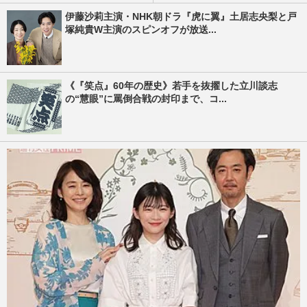
伊藤沙莉主演・NHK朝ドラ『虎に翼』土居志央梨と戸
塚純貴W主演のスピンオフが放送...
《『笑点』60年の歴史》若手を抜擢した立川談志
の“慧眼”に罵倒合戦の封印まで、コ...