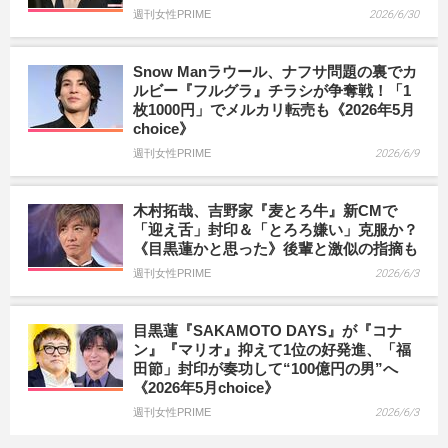
週刊女性PRIME
2026/6/30
Snow Manラウール、ナフサ問題の裏でカ
ルビー『フルグラ』チラシが争奪戦！「1
枚1000円」でメルカリ転売も《2026年5月
choice》
週刊女性PRIME
2026/6/9
木村拓哉、吉野家『麦とろ牛』新CMで
「迎え舌」封印＆「とろろ嫌い」克服か？
《目黒蓮かと思った》後輩と激似の指摘も
週刊女性PRIME
2026/6/3
目黒蓮『SAKAMOTO DAYS』が『コナ
ン』『マリオ』抑えて1位の好発進、「福
田節」封印が奏功して“100億円の男”へ
《2026年5月choice》
週刊女性PRIME
2026/6/3