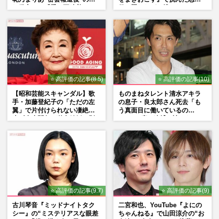
れ発言と、『愛の不時着』の
役、照れながら挑んだキュン
劇場が答えた共演舞台の行方
シーン秘話
⭐ 高評価の記事(8.5)
⭐ 高評価の記事(10)
【昭和芸能スキャンダル】歌
ものまねタレント清水アキラ
手・加藤登紀子の「ただの左
の息子・良太郎さん死去「も
翼」で片付けられない凄絶半
う真面目に働いているの
生《東大闘争、獄中結婚、別
で」、2度の逮捕も諦めなかっ
荘で内ゲバ事件》
た芸能界“波乱に満ちた37年”
⭐ 高評価の記事(9.7)
⭐ 高評価の記事(9)
古川琴音『ミッドナイトタク
二宮和也、YouTube『よにの
シー』の“ミステリアスな眼差
ちゃんねる』で山田涼介の“お