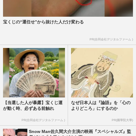
週刊女性PRIME
2025/3/7
宝くじの“運任せ”から抜けた人だけ変わる
Snow Man佐久間大介と日テレ伊藤遼ア
ナ、イタリアでGoogleストリートビュー
「モザイク貫通」で映り込む！
PR(合同会社デジタルファーム )
週刊女性PRIME
2025/3/1
【当選した人が暴露】宝くじ運
なぜ日本人は『論語』を「心の
が動く時、必ずある前触れ
よりどころ」にするのか
PR(合同会社デジタルファーム )
PR(國學院大學)
Snow Man佐久間大介主演の映画『スペシャルズ』監