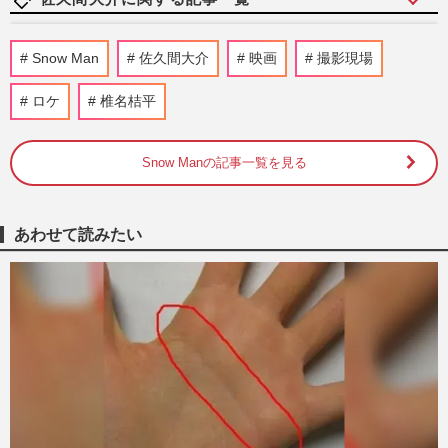
Snow Man佐久間大介主演の映画『スペシ
Snow Man
佐久間大介
映画
撮影現場
ャルズ』監督がXで「今日からがまた正念
場」切実投稿の背景
ロケ
椎名桔平
週刊女性PRIME
2026/3/11
Snow Manの記事一覧を見る
Snow Man佐久間大介、TBS『ラヴィッ
ト！』生放送中の地震速報に手話対応で絶
賛「冷静さがとても尊敬できる…
週刊女性PRIME
2025/10/9
あわせて読みたい
初の国立競技場ライブを控えるSnow
Man「リハーサル全員参加少ない」発言で
ファンが不安視するマンネリ感
週刊女性PRIME
2025/3/18
TBS『アニメナイト』でSnow Man・佐久
間大介が初MC決定で「世代交代か？」心
配されるキスマイ宮田俊哉の“…