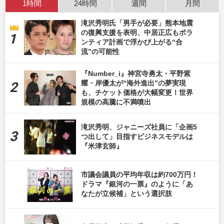
1時間
24時間
週間
月間
滝沢秀明氏「男手が必要」熊本地震
の復興支援を表明、中居正広もボラ
ンティア計画で浮かび上がる“合
流”の可能性
『Number_i』神宮寺勇太・平野紫
耀・岸優太が“海外進出”の夢実現
も、チケット価格が大幅変更！世界
規模の高騰に不満噴出
滝沢秀明、ジャニーズ社員に「企画5
つ出して」目指すビジネスモデルは
『米津玄師』
市議会議員の平均年収は約700万円！
ドラマ『銀河の一票』のように「あ
なたが立候補」という選択肢