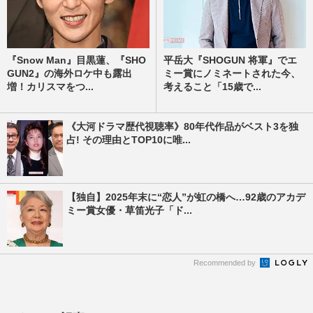
『Snow Man』目黒蓮、『SHO
平岳大『SHOGUN 将軍』でエ
GUN2』の海外ロケ中も露出
ミー賞にノミネートされた今、
増！カリスマをつ...
考えること「15歳で...
《大河ドラマ歴代視聴率》80年代作品がベスト3を独
占! その理由とTOP10に唯...
【独自】2025年末に“恋人”が虹の橋へ…92歳のアカデ
ミー賞女優・草笛光子「ド...
Recommended by