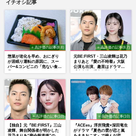
イチオシ記事
⭐ 高評価の記事(8.8)
⭐ 高評価の記事(8.7)
惣菜が老化を早め、おにぎり
元BE:FIRST・三山凌輝は花乃
が居眠り運転の原因に、スー
まりあと『愛の不時着』大阪
パー&コンビニの「危ない食
公演も出演、趣里はドラマ
品」
『大空港』番宣行脚に「メン
タル強すぎ」の実情
⭐ 高評価の記事(10)
⭐ 高評価の記事(10)
【独自】元『BE:FIRST』三山
『ACEes』浮所飛貴×深田竜生
凌輝、舞台関係者が明かした
がドラマ『夏色の雲が恋と嵐
花乃まりあ“密会報道後”の呆
をまきおこす』で挑んだ恋人