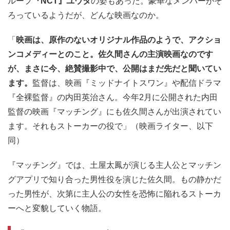
ループ
『NCT』ユウタ
の姿もあった。豪華なメンバーがそ
ろっているようだが、どんな映画なのか。
「
映画は、原作のないオリジナル作品のようで、アクショ
ンコメディーとのこと。佐久間さんの主演映画なのです
が、まさに今、絶賛撮影中で、公開はまだ先だと聞いてい
ます。
監督は、映画『ミッドナイトスワン』や配信ドラマ
『全裸監督』の内田英治さん。今年2月に公開された内田
監督の映画『マッチング』にも佐久間さんが出演されてい
ます。それもストーカーの役で」（映画ライター、以下
同）
『マッチング』では、土屋太鳳が演じる主人公とマッチン
グアプリで知り合った男性役を演じた佐久間。もの静かだ
った男性が、次第に主人公の女性を恐怖に陥れるストーカ
ーへと変貌していく物語。