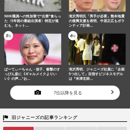
NHK職員への性加害で“出禁”食らっ
滝沢秀明氏「男手が必要」熊本地震
た〈5年前の番組出演者〉特定が進
の復興支援を表明、中居正広もボラ
むも、ネット…
ンティア計画…
ぱーてぃーちゃん・信子、衝撃のす
滝沢秀明、ジャニーズ社員に「企画
っぴん姿に《ギャルメイクよりい
5つ出して」目指すビジネスモデル
い》の声…“お…
は『米津玄師…
7位以降を見る
旧ジャニーズの記事ランキング