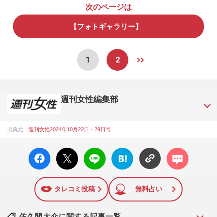
次のページは
【フォトギャラリー】
1
2
週刊女性編集部
1957年3月6日に日本で最初に創刊された女性週刊誌。芸能ゴ
出典元：
週刊女性2024年10月22日・29日号
シップや事件、皇室の話題、感動ドキュメント、美容・健
康・グルメ・占いに関する情報を発信している。2017年12月
facebo
X ポス
LINE
はてな
コメン
12日号で「眞子さま嫁ぎ先の“義母”が抱える400万円超の“借金
ok い
ト
ブック
ト
トラブル”」報道をスクープ。この一報から約2か月後、宮内庁
いね
マーク
は結婚延期を発表。同記事は2018年の「編集者が選ぶ雑誌ジ
に追加
ャーナリズム賞」大賞を受賞した。毎週火曜日発売。
タレコミ投稿
無料占い
佐久間大介に関する記事一覧