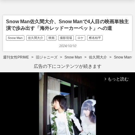
Snow Man佐久間大介、Snow Manで4人目の映画単独主
演で歩み出す「海外レッドーカーペット」への道
Snow Man
佐久間大介
映画
撮影現場
ロケ
椎名桔平
2024/10/10
週刊女性PRIME
旧ジャニーズ
Snow Man
佐久間大介
Snow M
広告の下にコンテンツが続きます
もっと読む
arrow_forward_ios