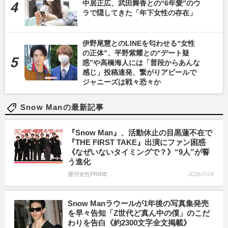
中居正広、武田舞香との“6年愛”のウ
ラで隠してきた「年下女性の存在」
伊野尾慧とのLINEを匂わせる“女性
の正体”、平野紫耀との“デート疑
惑”や高橋海人には「普段からあんな
感じ」投稿連発、繋がりアピールで
ジャニーズは戦々恐々か
Snow Manの最新記事
『Snow Man』、活動休止の目黒蓮不在で
『THE FIRST TAKE』出演にファン困惑
《なぜいないタイミングで？》“9人”が誓
う進化
週刊女性PRIME
2026/7/24
Snow Manラウールが1年後の写真集発売
を早々告知「Z世代ど真ん中の僕」のこだ
わりを告白《約2300文字全文掲載》