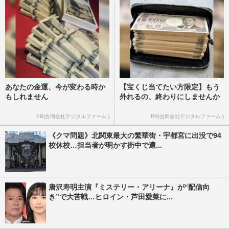
あなたの金運、今が変わる時か
【宝くじ当てたい方限定】もう
もしれません
外れるの、終わりにしませんか
PR(合同会社デジタルファーム )
PR(合同会社デジタルファーム )
《クマ問題》北関東最大の繁華街・宇都宮に出没で94
校休校…担当者が明かす街中で遭...
唐沢寿明主演『ミステリー・アリーナ』が“配信向
き”で大苦戦…ヒロイン・芦田愛菜に...