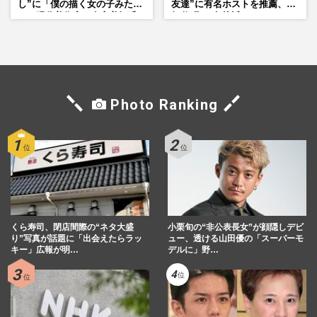
し”に「僕の描く女の子みた
友達”に有名ホストを推薦、歌
い」現代美術家・奈良美智氏
舞伎町に“急接近”でファン
もSNSで“公認”
「関わらないで！」
Photo Ranking
くら寿司、閉店間際の“ネタ大盛
小栗旬の“非公表長女”が顔隠しデビ
り”写真が話題に「出会えたらラッ
ュー、透ける山田優の「スーパーモ
キー」広報が明…
デルに」野…