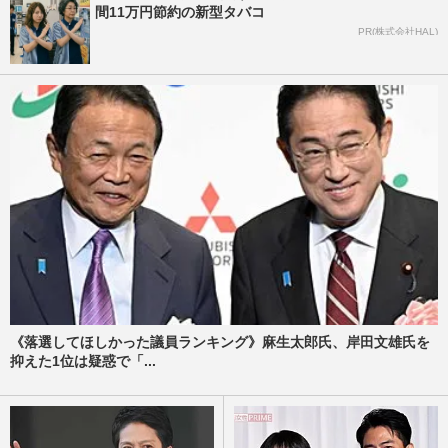
間11万円節約の新型タバコ
PR(株式会社HAL)
《落選してほしかった議員ランキング》麻生太郎氏、岸田文雄氏を
抑えた1位は疑惑で「...