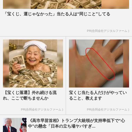
「宝くじ、運じゃなかった」当たる人は“同じこと”してる
「ミヤネ屋」ついに今秋終了へ！ 宮根誠
司が辞めたがっていた「真相」
週刊女性2026年2月24日号
2026/2/10
PR(合同会社デジタルファーム )
【宝くじ落選】外れ続ける流
宝くじ当たる人だけがやってい
れ、ここで断ちませんか
ること、教えます
PR(合同会社デジタルファーム )
PR(合同会社デジタルファーム )
《高市早苗首相》トランプ大統領が支持率低下で“心
中”の懸念「日本の立ち場ヤバすぎ...