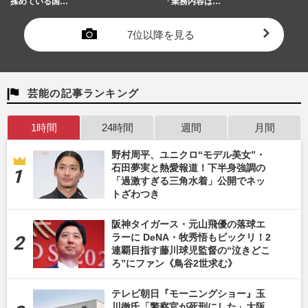
揉めている国…
「業務内容は…
7位以降を見る
芸能の記事ランキング
1時間
24時間
週間
月間
野村周平、ユニクロ“モデル美女”・
石田夢実と熱愛報道！下半身強調の
「過激すぎる三角水着」公開でネッ
トざわつき
阪神タイガース・元山飛優の落球エ
ラーに DeNA・牧秀悟もビックリ！2
連覇目指す藤川球児監督の“泣きどこ
ろ”にファン《鳥谷2世求む》
テレビ朝日『モーニングショー』玉
川徹氏「警察官が死刑にした」大阪