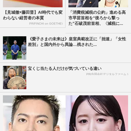
【見城徹×藤田晋】AI時代でも変
「消費税減税の公約」進める高
わらない経営者の本質
市早苗首相を“後ろから撃っ
た”石破茂前首相、〈減税に...
PR(FINCHI on GOETHE)
《愛子さまの未来は》皇室典範改正に「拙速」「女性
差別」と国内外から異論…残された...
宝くじ当たる人だけが気づいている違い
PR(合同会社デジタルファーム )