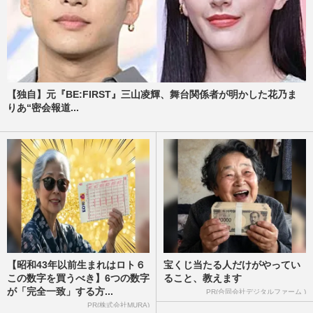
【独自】元『BE:FIRST』三山凌輝、舞台関係者が明かした花乃ま
りあ“密会報道...
【昭和43年以前生まれはロト６
宝くじ当たる人だけがやってい
この数字を買うべき】6つの数字
ること、教えます
が「完全一致」する方...
PR(合同会社デジタルファーム )
PR(株式会社MURA)