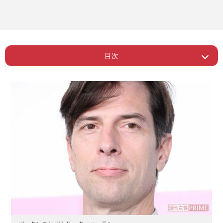
目次
ー 《こういう選民思考が嫌われた結
Page 1
果》