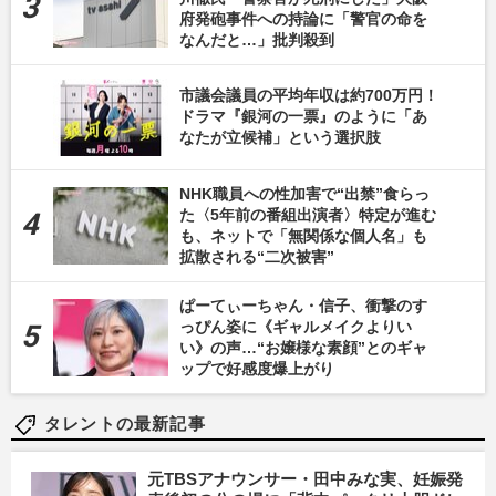
府発砲事件への持論に「警官の命を
なんだと…」批判殺到
市議会議員の平均年収は約700万円！
ドラマ『銀河の一票』のように「あ
なたが立候補」という選択肢
NHK職員への性加害で“出禁”食らっ
た〈5年前の番組出演者〉特定が進む
も、ネットで「無関係な個人名」も
拡散される“二次被害”
ぱーてぃーちゃん・信子、衝撃のす
っぴん姿に《ギャルメイクよりい
い》の声…“お嬢様な素顔”とのギャ
ップで好感度爆上がり
タレントの最新記事
元TBSアナウンサー・田中みな実、妊娠発