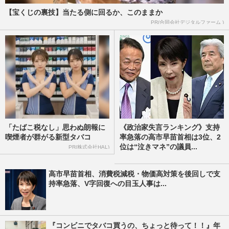
【宝くじの裏技】当たる側に回るか、このままか
PR(合同会社デジタルファーム )
「たばこ税なし」思わぬ朗報に
《政治家失言ランキング》支持
喫煙者が群がる新型タバコ
率急落の高市早苗首相は3位、2
位は“泣きマネ”の議員...
PR(株式会社HAL)
高市早苗首相、消費税減税・物価高対策を後回しで支
持率急落、V字回復への目玉人事は...
『コンビニでタバコ買うの、ちょっと待って！！』年