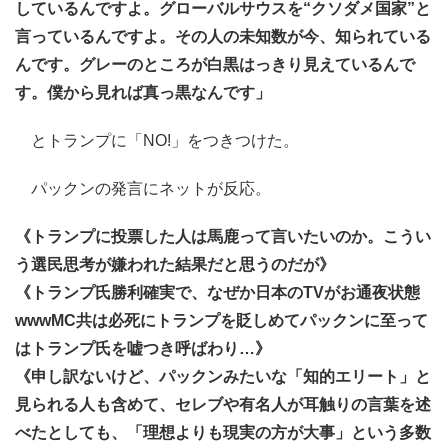
しているんですよ。グローバルサウスを“クソダメ国家”と
言っているんですよ。その人の未知数が今、知られている
んです。グレーのところが白黒はっきり見えているんで
す。僕から見れば真っ黒なんです」
とトランプに「NO!」をつきつけた。
パックンの発言にネットが反応。
《トランプに投票した人は馬鹿って言いたいのか。こうい
う選民思考が嫌われた結果だと思うのだが》
《トランプ氏勝利確実で、なぜか日本のTVがお通夜状態
wwwMC共は必死にトランプを貶しめてパックンに至って
はトランプ氏を嘘つき呼ばわり…》
《申し訳ないけど、パックンみたいな「知的エリート」と
見られる人も含めて、セレブや有名人が耳触りの言葉を述
べたとしても、「理想よりも現実の方が大事」という多数