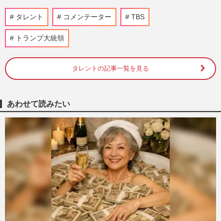
田原総一朗氏『朝まで生テレビ！』が「朝
タレント
コメンテーター
TBS
まででも生でもない」まさかの変更で「タ
イトル詐欺」ツッコミ殺到
トランプ大統領
週刊女性PRIME
2026/4/29
タレントの記事一覧を見る
玉川徹氏vs常見陽平教授『羽鳥慎一モーニ
ングショー』で大激論、若者の働き方めぐ
る“バトル”に意外な反響
週刊女性PRIME
2026/4/24
あわせて読みたい
『羽鳥慎一モーニングショー』で「ユダヤ
人」発言が炎上の玉川徹氏、過去には「電
通」発言で懲戒処分もテレ…
週刊女性PRIME
2026/4/20
《「政治を語ってほしくないコメンテータ
ー」ランキング》不倫・炎上議員、弁護士
らを抑えた“暴言失言”だ…
週刊女性PRIME
2026/2/24