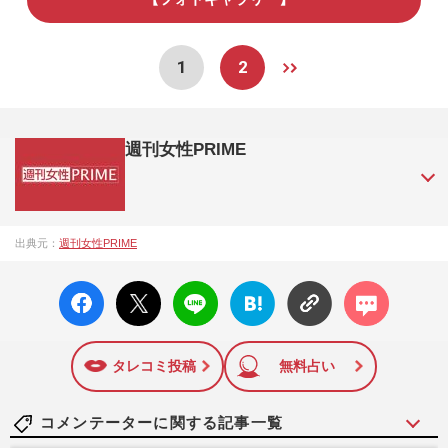
1
2
週刊女性PRIME
『週刊女性PRIME（シュージョプライム）』は、2015年（平
出典元：
週刊女性PRIME
成27年）1月に開設された主婦と生活社が運営する日本のニュ
ースサイトです。『週刊女性PRIME』編集者が担当する連載
facebo
X ポス
LINE
はてな
コメン
陣の執筆記事を配信するほか、女性週刊誌『週刊女性』の誌
ok い
ト
ブック
ト
面に掲載された記事から、インターネット利用者層にとって
いね
マーク
特に関心の高い題材の記事を、WEB向けにリライトして配信
に追加
しています！
タレコミ投稿
無料占い
コメンテーターに関する記事一覧