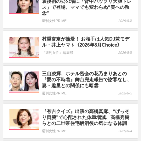
表後初の公の場に「背中パックリ大胆ドレ
ス」で登場、ママでも変わらぬ“美への執
念”
週刊女性PRIME
2026/8/6
村重杏奈が熱愛！ お相手は人気DJ兼モデ
ル・井上ヤマト《2026年8月Choice》
『週刊女性』編集部
2026/8/6
三山凌輝、ホテル密会の花乃まりあとの
『愛の不時着』舞台完走報告で謝罪なし、
妻・趣里との関係にも暗雲
週刊女性PRIME
2026/8/5
『有吉クイズ』出演の高橋真麻、“げっそ
り両腕”で心配された体重増減、高橋秀樹
らとの二世帯住宅解消後の気になる体調
週刊女性PRIME
2026/8/4