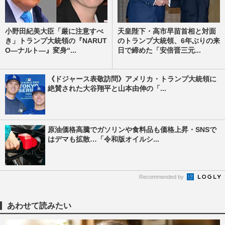
小野田紀美大臣「厳に注意すべ
天皇陛下・高市早苗首相と対面
き」トランプ大統領の『NARUT
のトランプ大統領、6年ぶりの来
O―ナルト―』変身“...
日で締めた「安倍晋三元...
《ドジャース表敬訪問》アメリカ・トランプ大統領に
絶賛された大谷翔平と山本由伸の「...
原油価格高騰でガソリンや食料品も価格上昇・SNSで
はデマも拡散…「令和版オイルシ...
Recommended by
あわせて読みたい