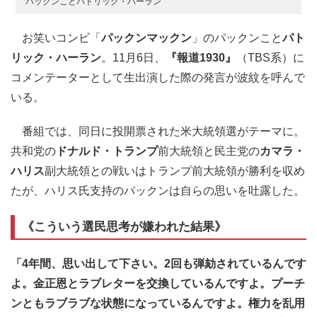
パックンことパトリック・ハーラン
お笑いコンビ「
パックンマックン
」のパックンこと
パト
リック・ハーラン
。11月6日、
『報道1930』
（TBS系）に
コメンテーターとして生出演した際の発言が波紋を呼んで
いる。
番組では、同日に投開票された米大統領選がテーマに。
共和党の
ドナルド・トランプ
前大統領と民主党の
カマラ・
ハリス
副大統領との戦いはトランプ前大統領が勝利を収め
たが、ハリス氏支持のパックンは自らの思いを吐露した。
《こういう選民思考が嫌われた結果》
「4年間、思い出して下さい。2回も弾劾されているんです
よ。金正恩とラブレターを交換しているんですよ。プーチ
ンともラブラブな状態になっているんですよ。権力を乱用