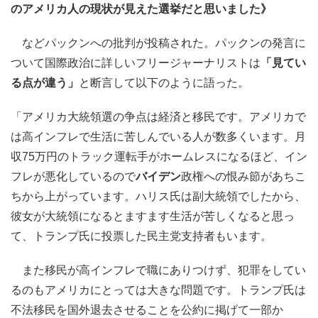
のアメリカ人の現状が見えた選挙だと思いました》
などパックンへの批判が投稿された。パックンの発言に
ついて国際政治に詳しいフリージャーナリストは
「見てい
る点が違う」
と断言して以下のように語った。
「アメリカ大統領選の争点は経済と移民です。アメリカで
は高インフレで生活に苦しんでいる人が数多くいます。月
収75万円のトラック運転手がホームレスになるほど、イン
フレが悪化しているので
バイデン
政権への恨み節があちこ
ちから上がっています。ハリス氏は副大統領でしたから、
彼女が大統領になるとますます生活が苦しくなると思っ
て、トランプ氏に投票した民主党支持者もいます。
また移民が高インフレで職にありつけず、犯罪をしてい
るのもアメリカにとっては大きな問題です。トランプ氏は
不法移民を国外退去させることを公約に掲げて一部か