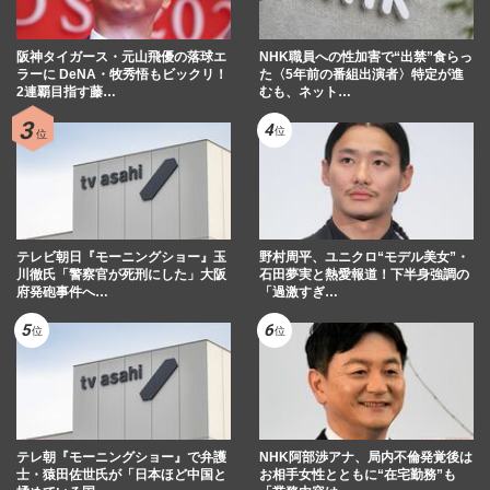
阪神タイガース・元山飛優の落球エ
NHK職員への性加害で“出禁”食らっ
ラーに DeNA・牧秀悟もビックリ！
た〈5年前の番組出演者〉特定が進
2連覇目指す藤…
むも、ネット…
テレビ朝日『モーニングショー』玉
野村周平、ユニクロ“モデル美女”・
川徹氏「警察官が死刑にした」大阪
石田夢実と熱愛報道！下半身強調の
府発砲事件へ…
「過激すぎ…
テレ朝『モーニングショー』で弁護
NHK阿部渉アナ、局内不倫発覚後は
士・猿田佐世氏が「日本ほど中国と
お相手女性とともに“在宅勤務”も