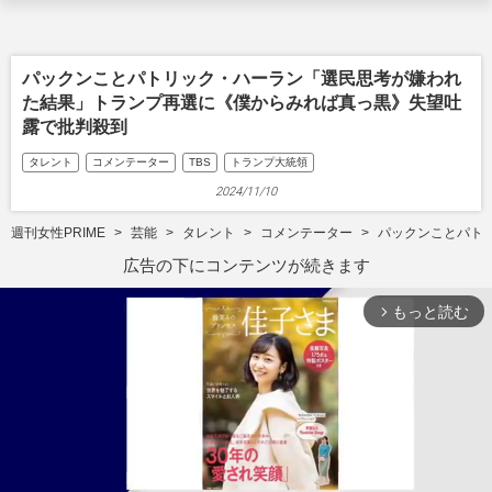
パックンことパトリック・ハーラン「選民思考が嫌われ
た結果」トランプ再選に《僕からみれば真っ黒》失望吐
露で批判殺到
タレント
コメンテーター
TBS
トランプ大統領
2024/11/10
週刊女性PRIME
芸能
タレント
コメンテーター
パックンことパト
広告の下にコンテンツが続きます
もっと読む
arrow_forward_ios