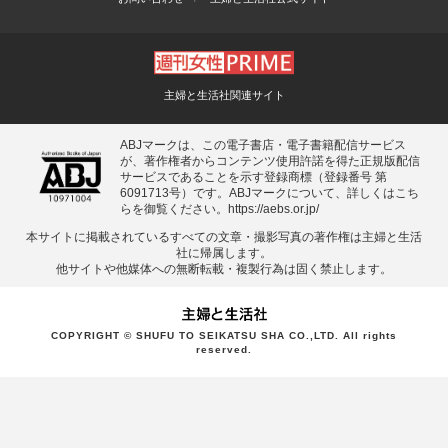
主婦と生活社関連サイト
ABJマークは、この電子書店・電子書籍配信サービス
が、著作権者からコンテンツ使用許諾を得た正規版配信
サービスであることを示す登録商標（登録番号 第
6091713号）です。ABJマークについて、詳しくはこち
らを御覧ください。
https://aebs.or.jp/
本サイトに掲載されているすべての⽂章・撮影写真の著作権は主婦と⽣活
社に帰属します。
他サイトや他媒体への無断転載・複製⾏為は固く禁⽌します。
COPYRIGHT © SHUFU TO SEIKATSU SHA CO.,LTD. All rights
reserved.