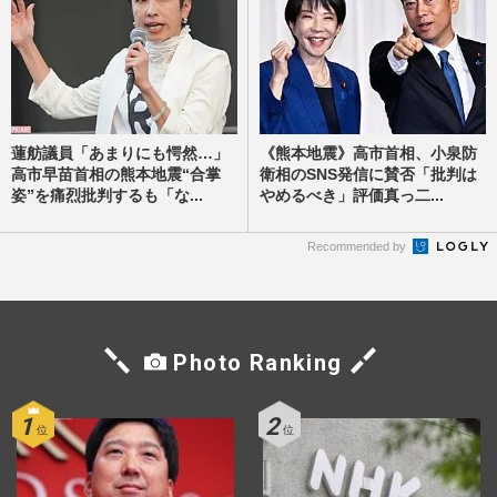
蓮舫議員「あまりにも愕然…」
《熊本地震》高市首相、小泉防
高市早苗首相の熊本地震“合掌
衛相のSNS発信に賛否「批判は
姿”を痛烈批判するも「な...
やめるべき」評価真っ二...
Recommended by
Photo Ranking