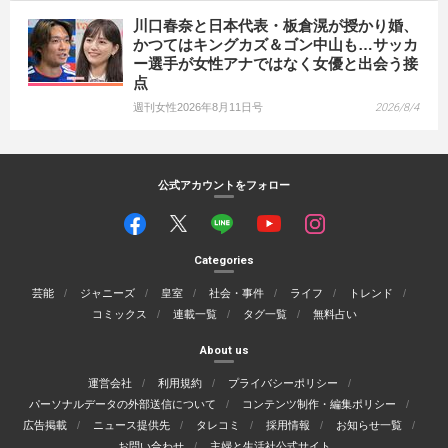
川口春奈と日本代表・板倉滉が授かり婚、
かつてはキングカズ＆ゴン中山も…サッカ
ー選手が女性アナではなく女優と出会う接
点
週刊女性2026年8月11日号
2026/8/4
公式アカウントをフォロー
Categories
芸能
ジャニーズ
皇室
社会・事件
ライフ
トレンド
コミックス
連載一覧
タグ一覧
無料占い
About us
運営会社
利用規約
プライバシーポリシー
パーソナルデータの外部送信について
コンテンツ制作・編集ポリシー
広告掲載
ニュース提供先
タレコミ
採用情報
お知らせ一覧
お問い合わせ
主婦と生活社公式サイト