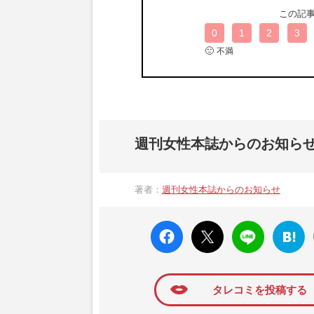
この記
0
1
2
3
🙁
不満
週刊女性本誌からのお知ら
著者：
週刊女性本誌からのお知らせ
faceboo
X ポス
LINE
はてな
k いい
ト
ブック
ね
マーク
に追加
タレコミを投稿する