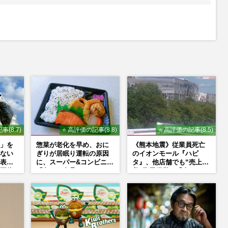
事(8.7)
⭐ 高評価の記事(8.8)
⭐ 高評価の記事(8.5)
」を
惣菜が老化を早め、おに
《熊本地震》従業員死亡
ない
ぎりが居眠り運転の原因
のイオンモール『ハビ
表示
に、スーパー&コンビニの
タ』、他店舗でも“売上回
正体
「危ない食品」
収”指示発覚で「命より
金」通用しなくなった言
い訳