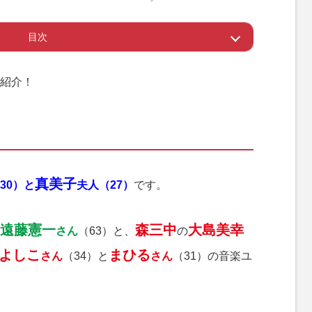
目次
M
u
の『週刊女性』
t
紹介！
e
』
真美子
30）と
夫人（27）
です。
遠藤憲一
森三中
大島美幸
さん
（63）と、
の
よしこ
まひる
さん
（34）と
さん
（31）の音楽ユ