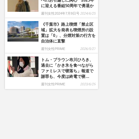
へのお引越しに関心 2025年
に迎える番組50周年で勇退か
週刊女性2024年7月9日号
2024/6/25
《千葉市》路上喫煙「禁止区
域」拡大を発表も喫煙所の設
置は「0」、分煙対策の行方を
自治体に直撃
週刊女性PRIME
2026/5/27
トム・ブラウン布川ひろき、
過去に「かき氷を食べながら
ファミレスで寝落ち」報道で
謝罪も、今度は終電で寝…
週刊女性PRIME
2023/6/29