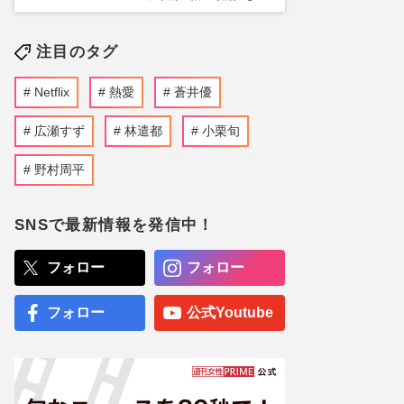
注目のタグ
Netflix
熱愛
蒼井優
広瀬すず
林遣都
小栗旬
野村周平
SNSで最新情報を発信中！
フォロー
フォロー
フォロー
公式Youtube