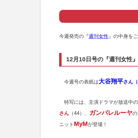
Page 1
ー 12月10日号
今週発売の『
週刊女性
』の中身をご
12月10日号の『週刊女性
大谷翔平
今週号の表紙は
さん（
特写には、主演ドラマが放送中の
ガンバレルーヤ
さん
（44）、
の
MyM
ニット
が登場！