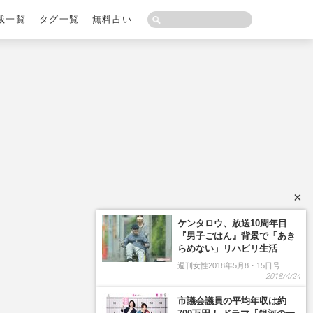
載一覧
タグ一覧
無料占い
×
ケンタロウ、放送10周年目
『男子ごはん』背景で「あき
らめない」リハビリ生活
週刊女性2018年5月8・15日号
2018/4/24
市議会議員の平均年収は約