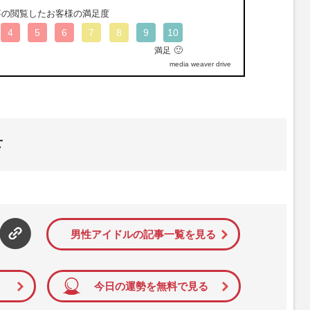
事の閲覧したお客様の満足度
4
5
6
7
8
9
10
🙂
満足
media weaver drive
せ
男性アイドルの記事一覧を見る
今日の運勢を無料で見る