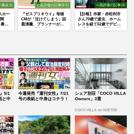
事(8.5)
⭐ 高評価の記事(9.5)
⭐ 高評価の記事(9)
人ホー
『ゼスプリキウイ』母猫
【訃報】作家・赤松利市
関
CMが「泣けてしまう」話
さん70歳で逝去、ホーム
る番組
題沸騰、プランナーが明
レスを経て62歳でデビュ
かした「親に連絡したく
ー「私は“下級国民”。死
なる」制作秘話
ぬまで差別と貧困を書き
続けます」壮絶人生
5/1
今週発売『週刊女性』7/21
シェア別荘「COCO VILLA
紙と中
号の表紙と中身はコチラ！
Owners」3選
COCO VILLA on GOETHE