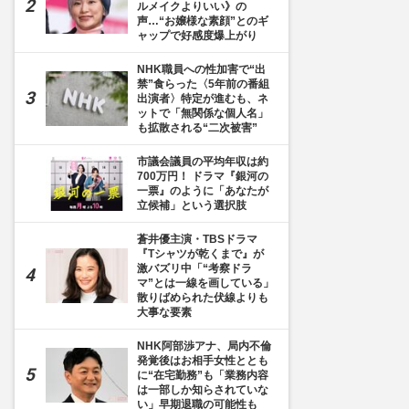
ルメイクよりいい》の
声…“お嬢様な素顔”とのギ
ャップで好感度爆上がり
NHK職員への性加害で“出
禁”食らった〈5年前の番組
出演者〉特定が進むも、ネ
ットで「無関係な個人名」
も拡散される“二次被害”
市議会議員の平均年収は約
700万円！ ドラマ『銀河の
一票』のように「あなたが
立候補」という選択肢
蒼井優主演・TBSドラマ
『Tシャツが乾くまで』が
激バズリ中「“考察ドラ
マ”とは一線を画している」
散りばめられた伏線よりも
大事な要素
NHK阿部渉アナ、局内不倫
発覚後はお相手女性ととも
に“在宅勤務”も「業務内容
は一部しか知らされていな
い」早期退職の可能性も