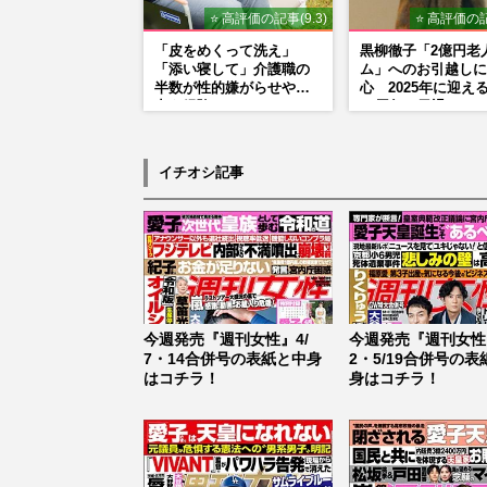
⭐ 高評価の記事(9.3)
⭐ 高評価の記
「皮をめくって洗え」
黒柳徹子「2億円老
「添い寝して」介護職の
ム」へのお引越しに
半数が性的嫌がらせや暴
心 2025年に迎え
力を経験
50周年で勇退か
イチオシ記事
今週発売『週刊女性』4/
今週発売『週刊女性』
7・14合併号の表紙と中身
2・5/19合併号の表
はコチラ！
身はコチラ！