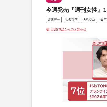
今週発売『週刊女性』1
遠藤憲一
大谷翔平
大島美幸
森三
週刊女性本誌からのお知らせ