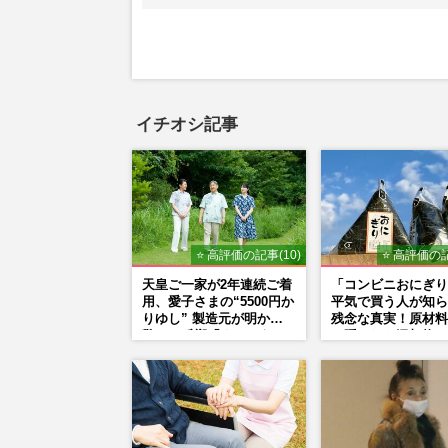
イチオシ記事
⭐ 高評価の記事(10)
⭐ 高評価の記
天皇ご一家が2年連続ご着
「コンビニおにぎり
用、愛子さまの“5500円か
平気で買う人が知ら
りゆし” 製造元が明かす
残念な真実！原材料
驚きの反響「まさかうち
に隠された添加物の
の商品とは…」