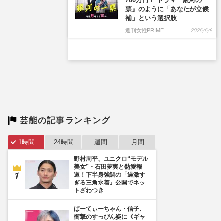
700万円！ ドラマ『銀河の一
票』のように「あなたが立候
補」という選択肢
週刊女性PRIME
2026/6/8
芸能の記事ランキング
1時間
24時間
週間
月間
野村周平、ユニクロ“モデル
美女”・石田夢実と熱愛報
道！下半身強調の「過激す
ぎる三角水着」公開でネッ
トざわつき
ぱーてぃーちゃん・信子、
衝撃のすっぴん姿に《ギャ