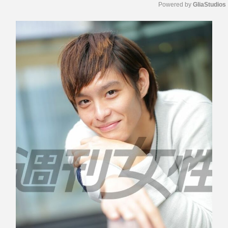
Powered by 
GliaStudios
M
u
t
e