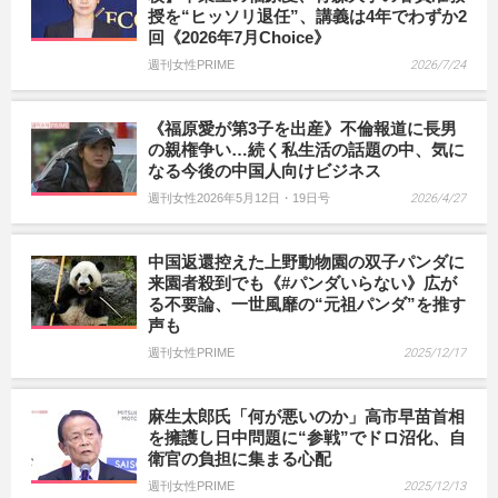
授を“ヒッソリ退任”、講義は4年でわずか2
回《2026年7月Choice》
週刊女性PRIME
2026/7/24
《福原愛が第3子を出産》不倫報道に長男
の親権争い…続く私生活の話題の中、気に
なる今後の中国人向けビジネス
週刊女性2026年5月12日・19日号
2026/4/27
中国返還控えた上野動物園の双子パンダに
来園者殺到でも《#パンダいらない》広が
る不要論、一世風靡の“元祖パンダ”を推す
声も
週刊女性PRIME
2025/12/17
麻生太郎氏「何が悪いのか」高市早苗首相
を擁護し日中問題に“参戦”でドロ沼化、自
衛官の負担に集まる心配
週刊女性PRIME
2025/12/13