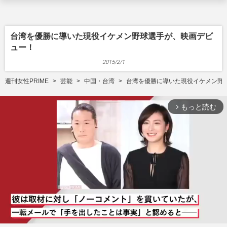
台湾を優勝に導いた現役イケメン野球選手が、映画デビ
ュー！
2015/2/1
週刊女性PRIME
芸能
中国・台湾
台湾を優勝に導いた現役イケメン野
もっと読む
arrow_forward_ios