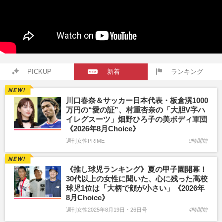
PICKUP
新着
ランキング
川口春奈＆サッカー日本代表・板倉滉1000
万円の“愛の証”、村重杏奈の「大胆V字ハ
イレグスーツ」畑野ひろ子の美ボディ軍団
《2026年8月Choice》
週刊女性PRIME
0時間前
《推し球児ランキング》夏の甲子園開幕！
30代以上の女性に聞いた、心に残った高校
球児1位は「大柄で顔が小さい」《2026年
8月Choice》
週刊女性2025年8月19日・26日号
4時間前