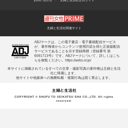
お問い合わせ
主婦と生活社公式サイト
主婦と生活社関連サイト
ABJマークは、この電子書店・電子書籍配信サービス
が、著作権者からコンテンツ使用許諾を得た正規版配信
サービスであることを示す登録商標（登録番号 第
6091713号）です。ABJマークについて、詳しくはこち
らを御覧ください。
https://aebs.or.jp/
本サイトに掲載されているすべての⽂章・撮影写真の著作権は主婦と⽣活
社に帰属します。
他サイトや他媒体への無断転載・複製⾏為は固く禁⽌します。
COPYRIGHT © SHUFU TO SEIKATSU SHA CO.,LTD. All rights
reserved.