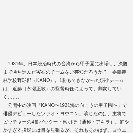
1931年。日本統治時代の台湾から甲子園に出場し、決勝
まで勝ち進んだ実在のチームをご存知だろうか？ 嘉義農
林学校野球部（KANO）。1勝もできなかった弱小チーム
は、近藤（永瀬正敏）の監督就任によって、劇変してい
く……。
公開中の映画『KANO〜1931海の向こうの甲子園〜』で
俳優デビューしたツァオ・ヨウニン。演じたのは、主将で
ピッチャーの4番バッター・呉明捷（通称・アキラ）。鮮や
かすぎる投球には目を見張るが、それもそのはず。ヨウニ