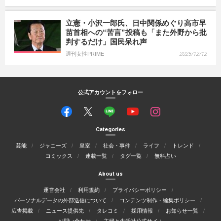
立憲・小沢一郎氏、日中関係めぐり高市早
苗首相への“苦言”投稿も「また外野から批
判するだけ」国民呆れ声
週刊女性PRIME
2025/12/12
公式アカウントをフォロー
Categories
芸能
ジャニーズ
皇室
社会・事件
ライフ
トレンド
コミックス
連載一覧
タグ一覧
無料占い
About us
運営会社
利用規約
プライバシーポリシー
パーソナルデータの外部送信について
コンテンツ制作・編集ポリシー
広告掲載
ニュース提供先
タレコミ
採用情報
お知らせ一覧