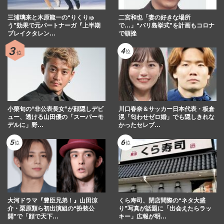
三浦璃来と木原龍一の“りくりゅ
二宮和也「妻の好きな場所
う”効果で元パートナーガ『上半期
で…」“バリ島挙式”を計画もコロナ
ブレイクタレン…
で頓挫
小栗旬の“非公表長女”が顔隠しデビ
川口春奈＆サッカー日本代表・板倉
ュー、透ける山田優の「スーパーモ
滉「匂わせゼロ婚」でも隠しきれな
デルに」野…
かったセレブ…
大河ドラマ『豊臣兄弟！』山田涼
くら寿司、閉店間際の“ネタ大盛
介・栗原類ら初出演組の“扮装公
り”写真が話題に「出会えたらラッ
開”で「顔で天下…
キー」広報が明…