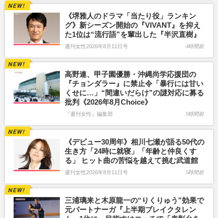
《堺雅人のドラマ「当たり役」ランキン
グ》新シーズン開始の『VIVANT』を抑え
た1位は“流行語”を輩出した『半沢直樹』
週刊女性2026年8月11日号
4時間前
高野連、甲子園優勝・沖縄尚学応援団の
『チョンダラー』に禁止令「暴行には甘い
くせに…」“間違いだらけ”の謎対応に募る
批判《2026年8月Choice》
『週刊女性』編集部
5時間前
《デビュー30周年》相川七瀬が語る50代の
生き方「24時に就寝」「年齢と仲良くす
る」 ヒット曲の苦悩を越えて挑む武道館
週刊女性2026年8月11日号
5時間前
三浦璃来と木原龍一の“りくりゅう”効果で
元パートナーガ『上半期ブレイクタレン