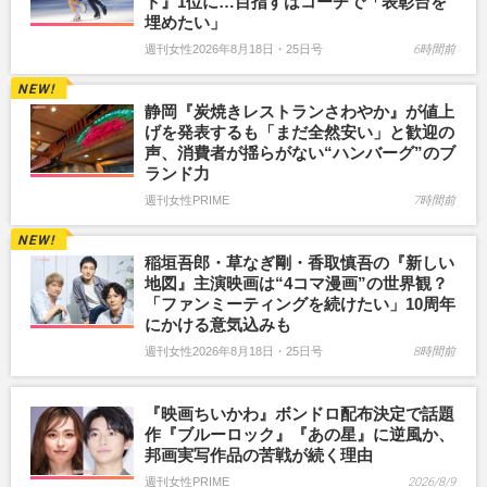
ト』1位に…目指すはコーチで「表彰台を
埋めたい」
週刊女性2026年8月18日・25日号
6時間前
静岡『炭焼きレストランさわやか』が値上
げを発表するも「まだ全然安い」と歓迎の
声、消費者が揺らがない“ハンバーグ”のブ
ランド力
週刊女性PRIME
7時間前
稲垣吾郎・草なぎ剛・香取慎吾の『新しい
地図』主演映画は“4コマ漫画”の世界観？
「ファンミーティングを続けたい」10周年
にかける意気込みも
週刊女性2026年8月18日・25日号
8時間前
『映画ちいかわ』ボンドロ配布決定で話題
作『ブルーロック』『あの星』に逆風か、
邦画実写作品の苦戦が続く理由
週刊女性PRIME
2026/8/9