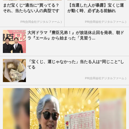
まだ宝くじ“適当に”買ってる？
【当選した人が暴露】宝くじ運
それ、当たらない人の典型です
が動く時、必ずある前触れ
PR(合同会社デジタルファーム )
PR(合同会社デジタルファーム )
大河ドラマ『豊臣兄弟！』が放送休止回を発表、朝ド
ラ『エール』から始まった「見習う...
「宝くじ、運じゃなかった」当たる人は“同じこと”し
てる
PR(合同会社デジタルファーム )