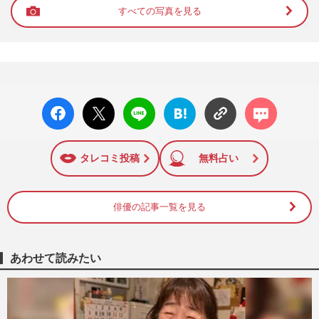
すべての写真を見る
facebo
X ポス
LINE
はてな
コメン
ok い
ト
ブック
ト
いね
マーク
に追加
タレコミ投稿
無料占い
俳優の記事一覧を見る
あわせて読みたい