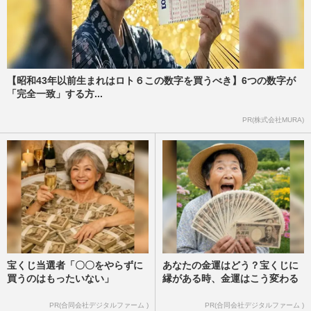
【昭和43年以前生まれはロト６この数字を買うべき】6つの数字が
「完全一致」する方...
PR(株式会社MURA)
宝くじ当選者「〇〇をやらずに
あなたの金運はどう？宝くじに
買うのはもったいない」
縁がある時、金運はこう変わる
PR(合同会社デジタルファーム )
PR(合同会社デジタルファーム )