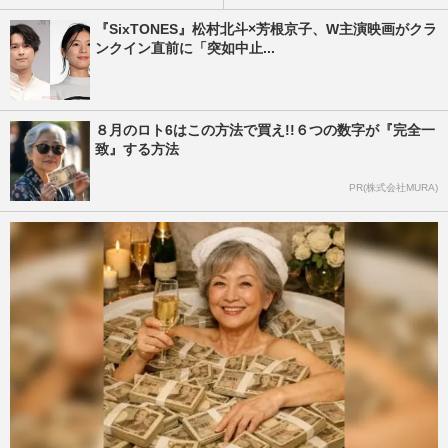
『SixTONES』松村北斗×芳根京子、W主演映画がクラ
ンクイン直前に「突如中止...
８月のロト6はこの方法で買え!!６つの数字が『完全一
致』する方法
PR(株式会社MURA)