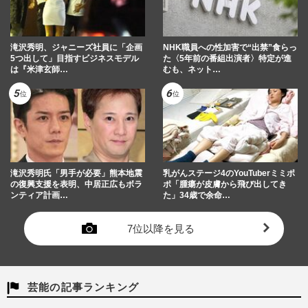
滝沢秀明、ジャニーズ社員に「企画
NHK職員への性加害で“出禁”食らっ
5つ出して」目指すビジネスモデル
た〈5年前の番組出演者〉特定が進
は『米津玄師…
むも、ネット…
滝沢秀明氏「男手が必要」熊本地震
乳がんステージ4のYouTuberミミポ
の復興支援を表明、中居正広もボラ
ポ「腫瘍が皮膚から飛び出してき
ンティア計画…
た」34歳で余命…
7位以降を見る
芸能の記事ランキング