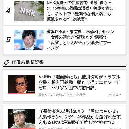
NHK職員への性加害で“出禁”食らっ
た〈5年前の番組出演者〉特定が進む
も、ネットで「無関係な個人名」も
拡散される“二次被害”
横浜DeNA・東克樹、不倫相手セクシ
ー女優の新作が“野球ネタ”満載で
「反省しとらんやろ」大暴走にブー
イング
俳優の最新記事
Netflix『地面師たち』豊川悦司がトラブル
を乗り越え再始動！新作で描くエピソード
ゼロ『ハリソン山中の前日譚』
週刊女性2026年8月18日・25日号
2026/8/4
《渥美清さん没後30年》『男はつらいよ』
人気作ランキング、48作品から選ばれた栄
えある1位と評論家イチ推しの“神作”は