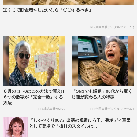
宝くじで貯金増やしたいなら「〇〇するべき」
PR(合同会社デジタルファーム )
８月のロト6はこの方法で買え!!
「SNSでも話題」60代から宝く
６つの数字が『完全一致』する
じ運が変わる人の特徴
方法
PR(株式会社MURA)
PR(合同会社デジタルファーム )
『しゃべくり007』出演の畑野ひろ子、美ボディ軍団
として登場で「抜群のスタイルは...