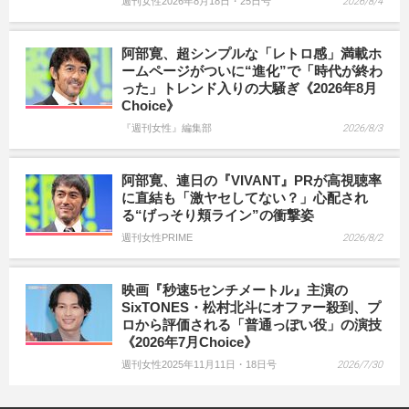
週刊女性2026年8月18日・25日号
2026/8/4
阿部寛、超シンプルな「レトロ感」満載ホ
ームページがついに“進化”で「時代が終わ
った」トレンド入りの大騒ぎ《2026年8月
Choice》
『週刊女性』編集部
2026/8/3
阿部寛、連日の『VIVANT』PRが高視聴率
に直結も「激ヤセしてない？」心配され
る“げっそり頬ライン”の衝撃姿
週刊女性PRIME
2026/8/2
映画『秒速5センチメートル』主演の
SixTONES・松村北斗にオファー殺到、プ
ロから評価される「普通っぽい役」の演技
《2026年7月Choice》
週刊女性2025年11月11日・18日号
2026/7/30