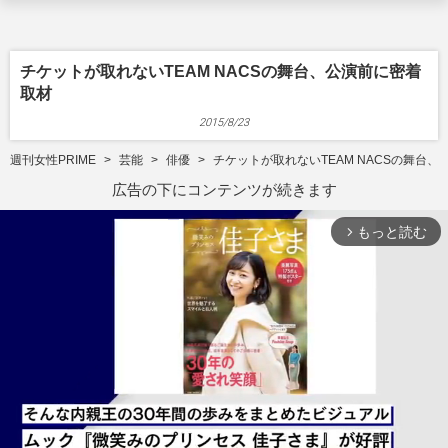
チケットが取れないTEAM NACSの舞台、公演前に密着
取材
2015/8/23
週刊女性PRIME
芸能
俳優
チケットが取れないTEAM NACSの舞台
広告の下にコンテンツが続きます
もっと読む
arrow_forward_ios