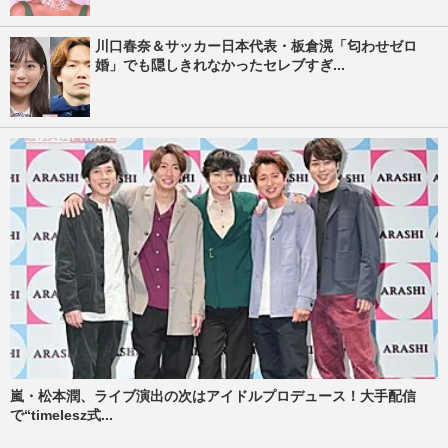
川口春奈＆サッカー日本代表・板倉滉「匂わせゼロ
婚」でも隠しきれなかったセレブすぎ...
嵐・松本潤、ライブ演出の次はアイドルプロデュース！大手配信
で“timelesz式...