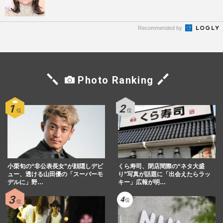
Recommended by
Photo Ranking
小栗旬の“非公表長女”が顔隠しデビ
くら寿司、閉店間際の“ネタ大盛
ュー、透ける山田優の「スーパーモ
り”写真が話題に「出会えたらラッ
デルに」野…
キー」広報が明…