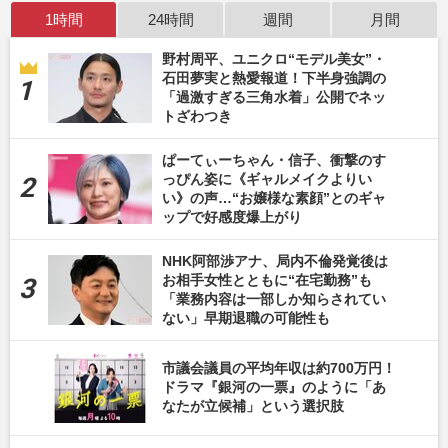
1時間
24時間
週間
月間
野村周平、ユニクロ“モデル美女”・
石田夢実と熱愛報道！下半身強調の
「過激すぎる三角水着」公開でネッ
トざわつき
ぱーてぃーちゃん・信子、衝撃のす
っぴん姿に《ギャルメイクよりい
い》の声…“お嬢様な素顔”とのギャ
ップで好感度爆上がり
NHK阿部渉アナ、局内不倫発覚後は
お相手女性とともに“在宅勤務”も
「業務内容は一部しか知らされてい
ない」早期退職の可能性も
市議会議員の平均年収は約700万円！
ドラマ『銀河の一票』のように「あ
なたが立候補」という選択肢