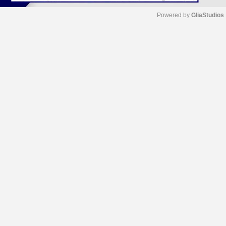
Powered by 
GliaStudios
M
u
t
e