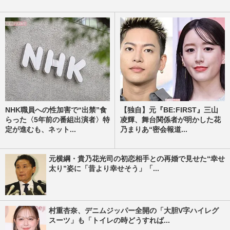
NHK職員への性加害で“出禁”食
【独自】元『BE:FIRST』三山
らった〈5年前の番組出演者〉特
凌輝、舞台関係者が明かした花
定が進むも、ネット...
乃まりあ“密会報道...
元横綱・貴乃花光司の初恋相手との再婚で見せた“幸せ
太り”姿に「昔より幸せそう」「...
村重杏奈、デニムジッパー全開の「大胆V字ハイレグ
スーツ」も「トイレの時どうすれば...