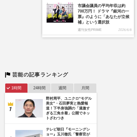
芸能の記事ランキング
1時間
24時間
週間
月間
野村周平、ユニクロ“モデル
美女”・石田夢実と熱愛報
道！下半身強調の「過激す
ぎる三角水着」公開でネッ
トざわつき
テレビ朝日『モーニングシ
ョー』玉川徹氏「警察官が