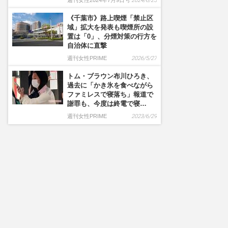
週刊女性2024年7月9日号
2024/6/25
《千葉市》路上喫煙「禁止区
域」拡大を発表も喫煙所の設
置は「0」、分煙対策の行方を
自治体に直撃
週刊女性PRIME
2026/5/27
トム・ブラウン布川ひろき、
過去に「かき氷を食べながら
ファミレスで寝落ち」報道で
謝罪も、今度は終電で寝…
週刊女性PRIME
2023/6/29