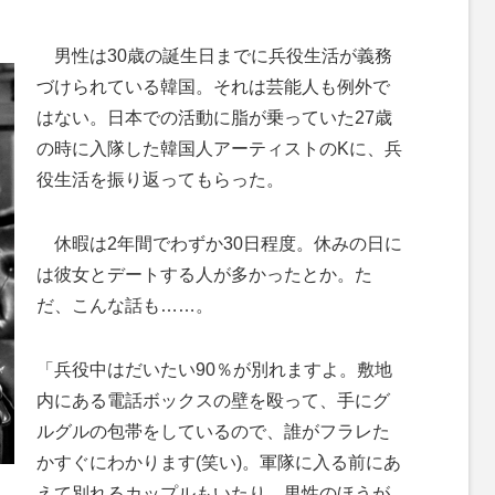
M
男性は30歳の誕生日までに兵役生活が義務
u
づけられている韓国。それは芸能人も例外で
t
はない。日本での活動に脂が乗っていた27歳
e
の時に入隊した韓国人アーティストのKに、兵
役生活を振り返ってもらった。
休暇は2年間でわずか30日程度。休みの日に
は彼女とデートする人が多かったとか。た
だ、こんな話も……。
「兵役中はだいたい90％が別れますよ。敷地
内にある電話ボックスの壁を殴って、手にグ
ルグルの包帯をしているので、誰がフラレた
かすぐにわかります(笑い)。軍隊に入る前にあ
えて別れるカップルもいたり。男性のほうが