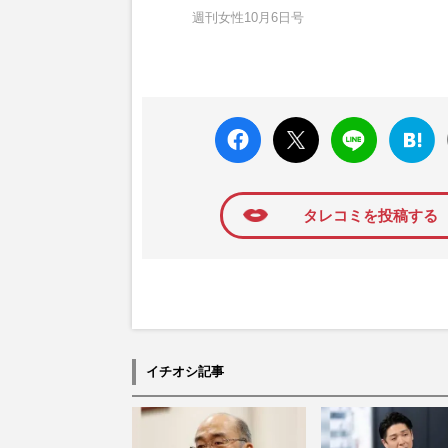
週刊女性10月6日号
faceboo
X ポス
LINE
はてな
k いい
ト
ブック
ね
マーク
に追加
タレコミを投稿する
イチオシ記事