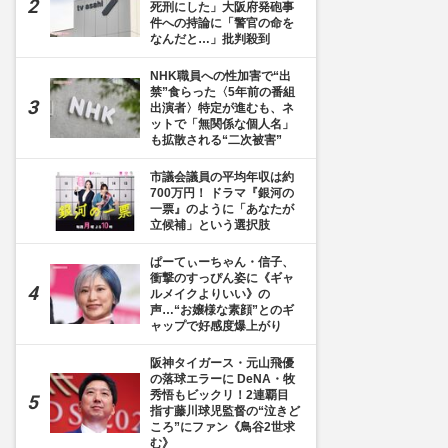
死刑にした」大阪府発砲事
件への持論に「警官の命を
なんだと…」批判殺到
NHK職員への性加害で“出
禁”食らった〈5年前の番組
出演者〉特定が進むも、ネ
ットで「無関係な個人名」
も拡散される“二次被害”
市議会議員の平均年収は約
700万円！ ドラマ『銀河の
一票』のように「あなたが
立候補」という選択肢
ぱーてぃーちゃん・信子、
衝撃のすっぴん姿に《ギャ
ルメイクよりいい》の
声…“お嬢様な素顔”とのギ
ャップで好感度爆上がり
阪神タイガース・元山飛優
の落球エラーに DeNA・牧
秀悟もビックリ！2連覇目
指す藤川球児監督の“泣きど
ころ”にファン《鳥谷2世求
む》