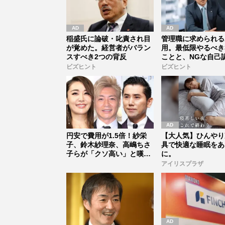
稲盛氏に論破・叱責され目
管理職に求められる
が覚めた。経営者がバラン
用。最低限やるべき
スすべき2つの背反
ことと、NGな自己
ビズヒント
ビズヒント
円安で費用が1.5倍！紗栄
【大人気】ひんやり
子、鈴木紗理奈、高嶋ちさ
具で快適な睡眠をあ
子らが「クソ高い」と嘆
に。
く“子ど...
アイリスプラザ