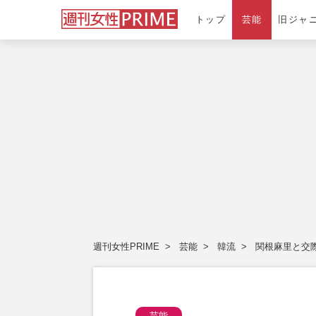
トップ
芸能
旧ジャ
週刊女性PRIME
芸能
韓流
関根麻里と交際
芸能