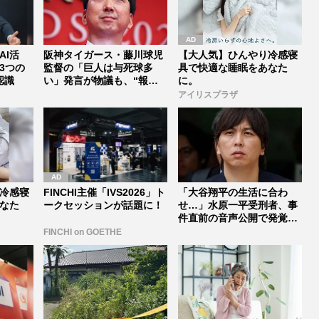
AI活
阪神タイガース・藤川球児
【大人気】ひんやり冷感寝
3つの
監督の「巨人は与死球多
具で快適な睡眠をあなた
認識
い」発言が物議も、“報復
に。
容認”では...
アイリスプラザ
冷感寝
FINCHI主催「IVS2026」ト
「大谷翔平の生活に合わ
なた
ークセッションが話題に！
せ…」水原一平受刑者、事
件直前の音声公開で発覚し
た“衝撃ウ...
FINCHI on GOETHE