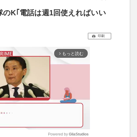
のK｢電話は週1回使えればいい
印刷
もっと読む
arrow_forward_ios
Powered by 
GliaStudios