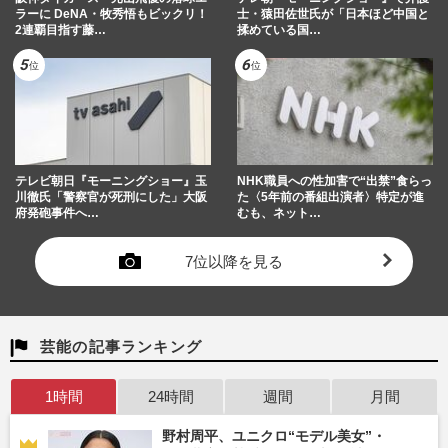
ラーに DeNA・牧秀悟もビックリ！
士・猿田佐世氏が「日本ほど中国と
2連覇目指す藤…
揉めている国…
テレビ朝日『モーニングショー』玉
NHK職員への性加害で“出禁”食らっ
川徹氏「警察官が死刑にした」大阪
た〈5年前の番組出演者〉特定が進
府発砲事件へ…
むも、ネット…
7位以降を見る
芸能の記事ランキング
1時間
24時間
週間
月間
野村周平、ユニクロ“モデル美女”・