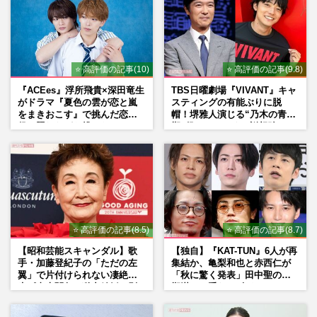
⭐ 高評価の記事(10)
⭐ 高評価の記事(9.8)
『ACEes』浮所飛貴×深田竜生
TBS日曜劇場『VIVANT』キャ
がドラマ『夏色の雲が恋と嵐
スティングの有能ぶりに脱
をまきおこす』で挑んだ恋人
帽！堺雅人演じる“乃木の青年
役、照れながら挑んだキュン
期”役は、そっくり説根強い
シーン秘話
Mr.Children桜井和寿のバンド
マン長男・櫻井海音だった
⭐ 高評価の記事(8.5)
⭐ 高評価の記事(8.7)
【昭和芸能スキャンダル】歌
【独自】『KAT-TUN』6人が再
手・加藤登紀子の「ただの左
集結か、亀梨和也と赤西仁が
翼」で片付けられない凄絶半
「秋に驚く発表」田中聖の刑
生《東大闘争、獄中結婚、別
期満了と重なる“匂わせ”では
荘で内ゲバ事件》
ない理由