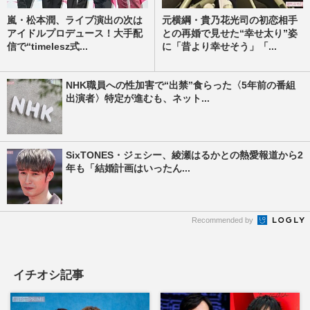
嵐・松本潤、ライブ演出の次は
元横綱・貴乃花光司の初恋相手
アイドルプロデュース！大手配
との再婚で見せた“幸せ太り”姿
信で“timelesz式...
に「昔より幸せそう」「...
NHK職員への性加害で“出禁”食らった〈5年前の番組
出演者〉特定が進むも、ネット...
SixTONES・ジェシー、綾瀬はるかとの熱愛報道から2
年も「結婚計画はいったん...
Recommended by
イチオシ記事