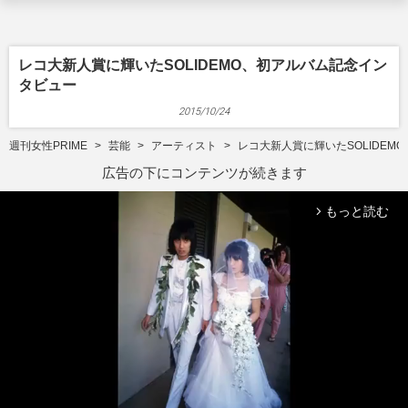
レコ大新人賞に輝いたSOLIDEMO、初アルバム記念イン
タビュー
2015/10/24
週刊女性PRIME
芸能
アーティスト
レコ大新人賞に輝いたSOLIDEM
広告の下にコンテンツが続きます
もっと読む
arrow_forward_ios