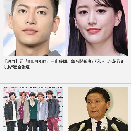
【独自】元『BE:FIRST』三山凌輝、舞台関係者が明かした花乃ま
りあ“密会報道...