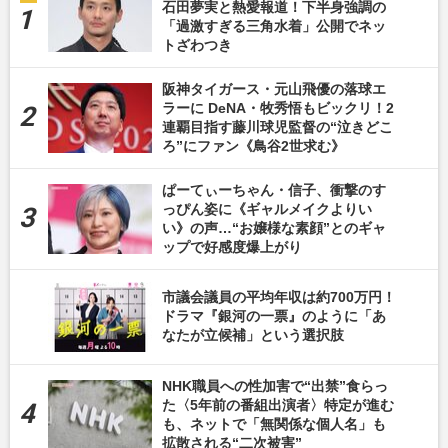
石田夢実と熱愛報道！下半身強調の
「過激すぎる三角水着」公開でネッ
トざわつき
阪神タイガース・元山飛優の落球エ
ラーに DeNA・牧秀悟もビックリ！2
連覇目指す藤川球児監督の“泣きどこ
ろ”にファン《鳥谷2世求む》
ぱーてぃーちゃん・信子、衝撃のす
っぴん姿に《ギャルメイクよりい
い》の声…“お嬢様な素顔”とのギャ
ップで好感度爆上がり
市議会議員の平均年収は約700万円！
ドラマ『銀河の一票』のように「あ
なたが立候補」という選択肢
NHK職員への性加害で“出禁”食らっ
た〈5年前の番組出演者〉特定が進む
も、ネットで「無関係な個人名」も
拡散される“二次被害”