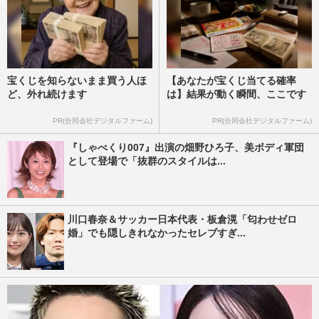
宝くじを知らないまま買う人ほ
【あなたが宝くじ当てる確率
ど、外れ続けます
は】結果が動く瞬間、ここです
PR(合同会社デジタルファーム)
PR(合同会社デジタルファーム)
『しゃべくり007』出演の畑野ひろ子、美ボディ軍団
として登場で「抜群のスタイルは...
川口春奈＆サッカー日本代表・板倉滉「匂わせゼロ
婚」でも隠しきれなかったセレブすぎ...