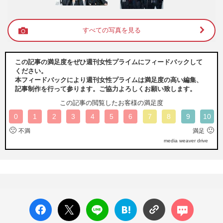
すべての写真を見る
この記事の満足度をぜひ週刊女性プライムにフィードバックして
ください。
本フィードバックにより週刊女性プライムは満足度の高い編集、
記事制作を行って参ります。ご協力よろしくお願い致します。
この記事の閲覧したお客様の満足度
0
1
2
3
4
5
6
7
8
9
10
🙁
🙂
不満
満足
media weaver drive
facebo
X ポス
LINE
はてな
コメン
ok い
ト
ブック
ト