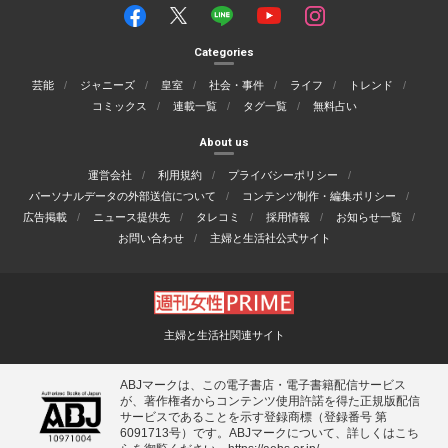
Categories
芸能
ジャニーズ
皇室
社会・事件
ライフ
トレンド
コミックス
連載一覧
タグ一覧
無料占い
About us
運営会社
利用規約
プライバシーポリシー
パーソナルデータの外部送信について
コンテンツ制作・編集ポリシー
広告掲載
ニュース提供先
タレコミ
採用情報
お知らせ一覧
お問い合わせ
主婦と生活社公式サイト
主婦と生活社関連サイト
ABJマークは、この電子書店・電子書籍配信サービス
が、著作権者からコンテンツ使用許諾を得た正規版配信
サービスであることを示す登録商標（登録番号 第
6091713号）です。ABJマークについて、詳しくはこち