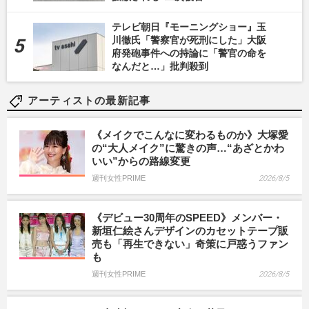
テレビ朝日『モーニングショー』玉
川徹氏「警察官が死刑にした」大阪
府発砲事件への持論に「警官の命を
なんだと…」批判殺到
アーティストの最新記事
《メイクでこんなに変わるものか》大塚愛
の“大人メイク”に驚きの声…“あざとかわ
いい”からの路線変更
週刊女性PRIME
2026/8/5
《デビュー30周年のSPEED》メンバー・
新垣仁絵さんデザインのカセットテープ販
売も「再生できない」奇策に戸惑うファン
も
週刊女性PRIME
2026/8/5