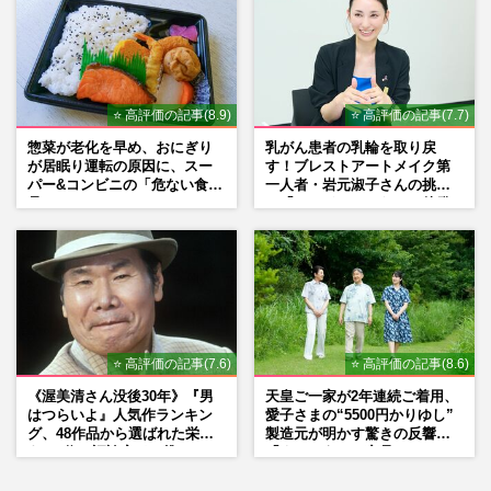
⭐ 高評価の記事(8.9)
⭐ 高評価の記事(7.7)
惣菜が老化を早め、おにぎり
乳がん患者の乳輪を取り戻
が居眠り運転の原因に、スー
す！ブレストアートメイク第
パー&コンビニの「危ない食
一人者・岩元淑子さんの挑戦
品」
と「ハードルしかない」啓発
の“壁”
⭐ 高評価の記事(7.6)
⭐ 高評価の記事(8.6)
《渥美清さん没後30年》『男
天皇ご一家が2年連続ご着用、
はつらいよ』人気作ランキン
愛子さまの“5500円かりゆし”
グ、48作品から選ばれた栄え
製造元が明かす驚きの反響
ある1位と評論家イチ推し
「まさかうちの商品とは…」
の“神作”は