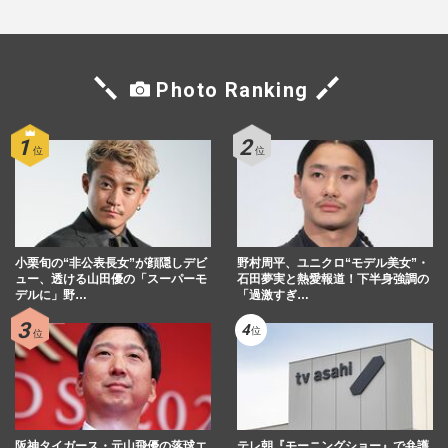
Photo Ranking
小栗旬の“非公表長女”が顔隠しデビ
野村周平、ユニクロ“モデル美女”・
ュー、透ける山田優の「スーパーモ
石田夢実と熱愛報道！下半身強調の
デルに」野…
「過激すぎ…
阪神タイガース・元山飛優の落球エ
テレ朝『モーニングショー』で弁護