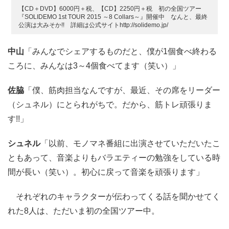
【CD＋DVD】6000円＋税、【CD】2250円＋税 初の全国ツアー
『SOLIDEMO 1st TOUR 2015 ～8 Collars～』開催中 なんと、最終
公演は大みそか!! 詳細は公式サイトhttp://solidemo.jp/
中山
「みんなでシェアするものだと、僕が1個食べ終わる
ころに、みんなは3～4個食べてます（笑い）」
佐脇
「僕、筋肉担当なんですが、最近、その席をリーダー
（シュネル）にとられがちで。だから、筋トレ頑張りま
す!!」
シュネル
「以前、モノマネ番組に出演させていただいたこ
ともあって、音楽よりもバラエティーの勉強をしている時
間が長い（笑い）。初心に戻って音楽を頑張ります」
それぞれのキャラクターが伝わってくる話を聞かせてく
れた8人は、ただいま初の全国ツアー中。