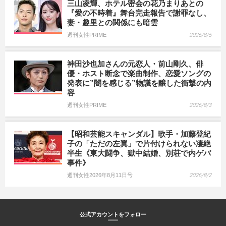
三山凌輝、ホテル密会の花乃まりあとの
『愛の不時着』舞台完走報告で謝罪なし、
妻・趣里との関係にも暗雲
週刊女性PRIME
2026/8/5
神田沙也加さんの元恋人・前山剛久、俳
優・ホスト断念で楽曲制作、恋愛ソングの
発表に”闇を感じる”物議を醸した衝撃の内
容
週刊女性PRIME
2026/8/3
【昭和芸能スキャンダル】歌手・加藤登紀
子の「ただの左翼」で片付けられない凄絶
半生《東大闘争、獄中結婚、別荘で内ゲバ
事件》
週刊女性2026年8月11日号
2026/8/2
公式アカウントをフォロー