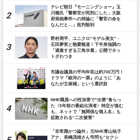
テレビ朝日『モーニングショー』玉
川徹氏「警察官が死刑にした」大阪
府発砲事件への持論に「警官の命を
なんだと…」批判殺到
野村周平、ユニクロ“モデル美女”・
石田夢実と熱愛報道！下半身強調の
「過激すぎる三角水着」公開でネッ
トざわつき
市議会議員の平均年収は約700万円！
ドラマ『銀河の一票』のように「あ
なたが立候補」という選択肢
NHK職員への性加害で“出禁”食らっ
た〈5年前の番組出演者〉特定が進む
も、ネットで「無関係な個人名」も
拡散される“二次被害”
「非常識かつ論外」元NHK青山祐子
アナ、長嶋茂雄さん弔問も“セクシ