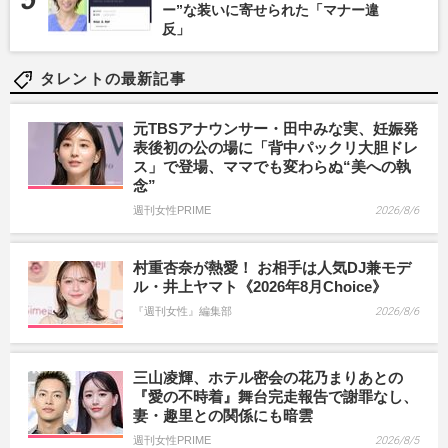
ー”な装いに寄せられた「マナー違
反」
タレントの最新記事
元TBSアナウンサー・田中みな実、妊娠発
表後初の公の場に「背中パックリ大胆ドレ
ス」で登場、ママでも変わらぬ“美への執
念”
週刊女性PRIME
2026/8/6
村重杏奈が熱愛！ お相手は人気DJ兼モデ
ル・井上ヤマト《2026年8月Choice》
『週刊女性』編集部
2026/8/6
三山凌輝、ホテル密会の花乃まりあとの
『愛の不時着』舞台完走報告で謝罪なし、
妻・趣里との関係にも暗雲
週刊女性PRIME
2026/8/5