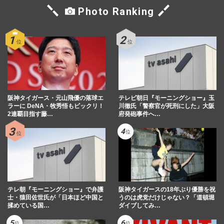
Photo Ranking
阪神タイガース・元山飛優の落球エ
テレビ朝日『モーニングショー』玉
ラーに DeNA・牧秀悟もビックリ！
川徹氏「警察官が死刑にした」大阪
2連覇目指す藤…
府発砲事件へ…
テレ朝『モーニングショー』で弁護
阪神タイガースの18年ぶり優勝を祝
士・猿田佐世氏が「日本ほど中国と
うのは虎党だけじゃない？「道頓堀
揉めている国…
ダイブしてみ…