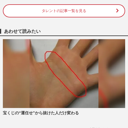
タレントの記事一覧を見る
『あのちゃんねる』炎上で放送終了…過去
には「SNSミュート騒動」のベッキー
と“共演NG”から関係修復、鈴…
週刊女性PRIME
2026/6/2
あわせて読みたい
あのちゃん嫌いな芸能人に「鈴木紗理奈」
の実名で番組炎上、降板宣言直前の“煽り
投稿”連発に広がる波紋
週刊女性PRIME
2026/5/25
鈴木紗理奈、あのちゃんから「嫌いな芸能
人」と名指し放送のテレビ朝日に苦言、広
報が答えた制作意図と謝罪
週刊女性PRIME
2026/5/22
宝くじの“運任せ”から抜けた人だけ変わる
《2025年「苦手な」CMベスト5》健康被
害が続出したあのちゃんCM超えの1位は
『LE SSERAFIM』起用の求人サイ…