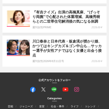
『有吉クイズ』出演の高橋真麻、“げっそ
り両腕”で心配された体重増減、高橋秀樹
らとの二世帯住宅解消後の気になる体調
週刊女性PRIME
2026/8/4
川口春奈と日本代表・板倉滉が授かり婚、
かつてはキングカズ＆ゴン中山も…サッカ
ー選手が女性アナではなく女優と出会う接
点
週刊女性2026年8月11日号
2026/8/4
公式アカウントをフォロー
Categories
芸能
ジャニーズ
皇室
社会・事件
ライフ
トレンド