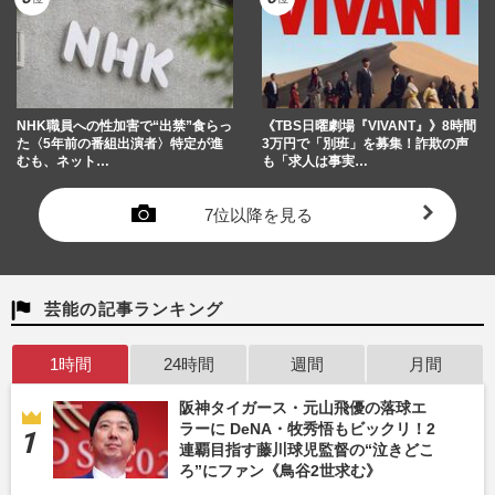
NHK職員への性加害で“出禁”食らっ
《TBS日曜劇場『VIVANT』》8時間
た〈5年前の番組出演者〉特定が進
3万円で「別班」を募集！詐欺の声
むも、ネット…
も「求人は事実…
7位以降を見る
芸能の記事ランキング
1時間
24時間
週間
月間
阪神タイガース・元山飛優の落球エ
ラーに DeNA・牧秀悟もビックリ！2
連覇目指す藤川球児監督の“泣きどこ
ろ”にファン《鳥谷2世求む》