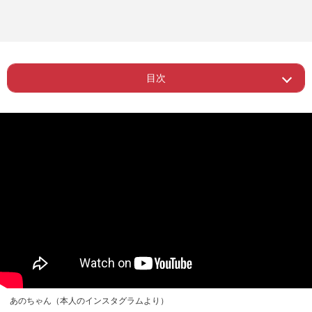
目次
Page 1
ー あのちゃんCMに健康被害
あのちゃん（本人のインスタグラムより）