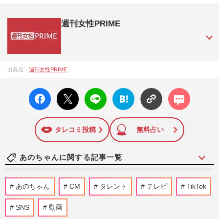
週刊女性PRIME
『週刊女性PRIME（シュージョプライム）』は、2015年（平
出典元：
週刊女性PRIME
成27年）1月に開設された主婦と生活社が運営する日本のニュ
ースサイトです。『週刊女性PRIME』編集者が担当する連載
facebo
X ポス
LINE
はてな
コメン
陣の執筆記事を配信するほか、女性週刊誌『週刊女性』の誌
ok い
ト
ブック
ト
面に掲載された記事から、インターネット利用者層にとって
いね
マーク
特に関心の高い題材の記事を、WEB向けにリライトして配信
に追加
しています！
タレコミ投稿
無料占い
あのちゃんに関する記事一覧
《「苦手な」バラエティアイドルTOP5》
あのちゃん
CM
タレント
テレビ
TikTok
「鈴木紗理奈嫌い」発言で大炎上のあのち
ゃんを超えた、ダントツ1位…
SNS
動画
週刊女性2026年6月23日号
2026/6/24