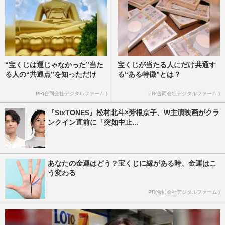
“宝くじは運じゃなかった”当た
宝くじが当たる人にだけ共通す
る人の“共通点”を知っただけ
る“ある特徴”とは？
PR(合同会社デジタルファーム )
PR(合同会社デジタルファーム )
『SixTONES』松村北斗×芳根京子、W主演映画がクラ
ンクイン直前に「突如中止...
あなたの金運はどう？宝くじに縁がある時、金運はこ
う変わる
PR(合同会社デジタルファーム )