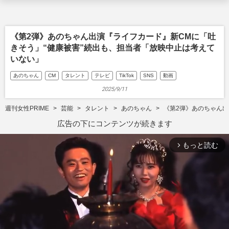
《第2弾》あのちゃん出演『ライフカード』新CMに「吐
きそう」“健康被害”続出も、担当者「放映中止は考えて
いない」
あのちゃん
CM
タレント
テレビ
TikTok
SNS
動画
2025/9/11
週刊女性PRIME
芸能
タレント
あのちゃん
《第2弾》あのちゃん出
広告の下にコンテンツが続きます
もっと読む
arrow_forward_ios