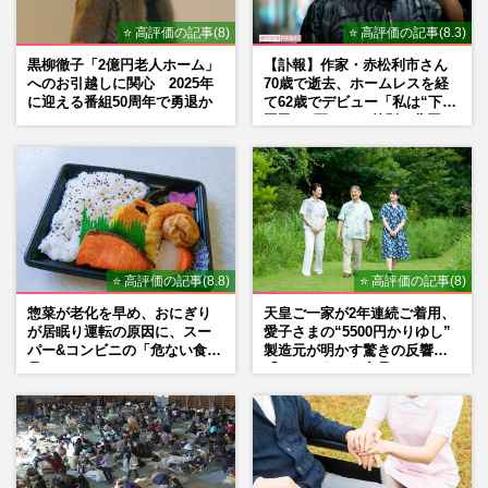
⭐ 高評価の記事(8)
⭐ 高評価の記事(8.3)
黒柳徹子「2億円老人ホーム」
【訃報】作家・赤松利市さん
へのお引越しに関心 2025年
70歳で逝去、ホームレスを経
に迎える番組50周年で勇退か
て62歳でデビュー「私は“下級
国民”。死ぬまで差別と貧困を
書き続けます」壮絶人生
⭐ 高評価の記事(8.8)
⭐ 高評価の記事(8)
惣菜が老化を早め、おにぎり
天皇ご一家が2年連続ご着用、
が居眠り運転の原因に、スー
愛子さまの“5500円かりゆし”
パー&コンビニの「危ない食
製造元が明かす驚きの反響
品」
「まさかうちの商品とは…」