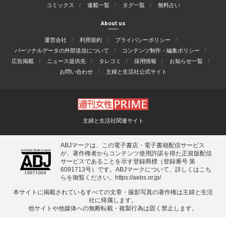
コミックス
連載一覧
タグ一覧
無料占い
About us
運営会社
利用規約
プライバシーポリシー
パーソナルデータの外部送信について
コンテンツ制作・編集ポリシー
広告掲載
ニュース提供先
タレコミ
採用情報
お知らせ一覧
お問い合わせ
主婦と生活社公式サイト
主婦と生活社関連サイト
ABJマークは、この電子書店・電子書籍配信サービス
が、著作権者からコンテンツ使用許諾を得た正規版配信
サービスであることを示す登録商標（登録番号 第
6091713号）です。ABJマークについて、詳しくはこち
らを御覧ください。
https://aebs.or.jp/
本サイトに掲載されているすべての⽂章・撮影写真の著作権は主婦と⽣活
社に帰属します。
他サイトや他媒体への無断転載・複製⾏為は固く禁⽌します。