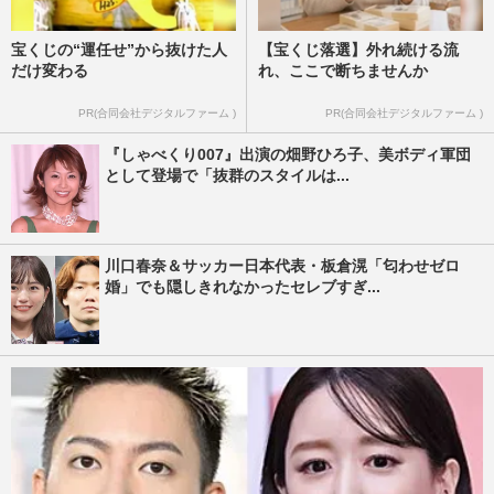
宝くじの“運任せ”から抜けた人
【宝くじ落選】外れ続ける流
だけ変わる
れ、ここで断ちませんか
PR(合同会社デジタルファーム )
PR(合同会社デジタルファーム )
『しゃべくり007』出演の畑野ひろ子、美ボディ軍団
として登場で「抜群のスタイルは...
川口春奈＆サッカー日本代表・板倉滉「匂わせゼロ
婚」でも隠しきれなかったセレブすぎ...