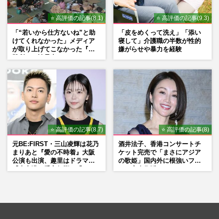
⭐ 高評価の記事(8.1)
⭐ 高評価の記事(9.3)
「“若いから仕方ないね”と助
「皮をめくって洗え」「添い
けてくれなかった」メディア
寝して」介護職の半数が性的
が取り上げてこなかった『避
嫌がらせや暴力を経験
難所での性暴力』
⭐ 高評価の記事(8.7)
⭐ 高評価の記事(8)
元BE:FIRST・三山凌輝は花乃
酒井法子、香港コンサートチ
まりあと『愛の不時着』大阪
ケット完売で「まさにアジア
公演も出演、趣里はドラマ
の歌姫」国内外に根強いファ
『大空港』番宣行脚に「メン
ンで完全復活か
タル強すぎ」の実情