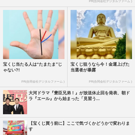
PR(合同会社デジタルファーム )
週刊女性2026年1月20日・27日号
2026/1/19
宝くじ当たる人は“たまたま”じ
宝くじ狙うなら今！金運上げた
ゃない?!
当選者が暴露
PR(合同会社デジタルファーム )
PR(合同会社デジタルファーム )
大河ドラマ『豊臣兄弟！』が放送休止回を発表、朝ド
ラ『エール』から始まった「見習う...
【宝くじ買う前に】ここで気づくかどうかで変わりま
す