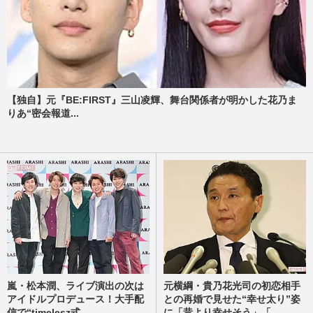
【独自】元『BE:FIRST』三山凌輝、舞台関係者が明かした花乃ま
りあ“密会報道...
嵐・松本潤、ライブ演出の次は
元横綱・貴乃花光司の初恋相手
アイドルプロデュース！大手配
との再婚で見せた“幸せ太り”姿
信で“timelesz式...
に「昔より幸せそう」「...