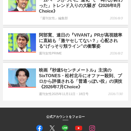
った」トレンド入りの大騒ぎ《2026年8月
Choice》
『週刊女性』編集部
2026/8/3
阿部寛、連日の『VIVANT』PRが高視聴率
に直結も「激ヤセしてない？」心配され
る“げっそり頬ライン”の衝撃姿
週刊女性PRIME
2026/8/2
映画『秒速5センチメートル』主演の
SixTONES・松村北斗にオファー殺到、プ
ロから評価される「普通っぽい役」の演技
《2026年7月Choice》
週刊女性2025年11月11日・18日号
2026/7/30
公式アカウントをフォロー