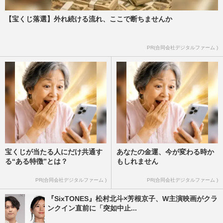
【宝くじ落選】外れ続ける流れ、ここで断ちませんか
PR(合同会社デジタルファーム )
宝くじが当たる人にだけ共通す
あなたの金運、今が変わる時か
る“ある特徴”とは？
もしれません
PR(合同会社デジタルファーム )
PR(合同会社デジタルファーム )
『SixTONES』松村北斗×芳根京子、W主演映画がクラ
ンクイン直前に「突如中止...