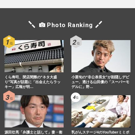
Photo Ranking
くら寿司、閉店間際の“ネタ大盛
小栗旬の“非公表長女”が顔隠しデビ
り”写真が話題に「出会えたらラッ
ュー、透ける山田優の「スーパーモ
キー」広報が明…
デルに」野…
源田壮亮「弁護士と話して」妻・衛
乳がんステージ4のYouTuberミミポ