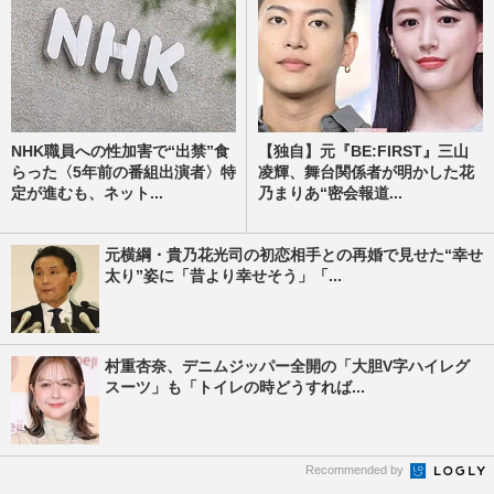
NHK職員への性加害で“出禁”食
【独自】元『BE:FIRST』三山
らった〈5年前の番組出演者〉特
凌輝、舞台関係者が明かした花
定が進むも、ネット...
乃まりあ“密会報道...
元横綱・貴乃花光司の初恋相手との再婚で見せた“幸せ
太り”姿に「昔より幸せそう」「...
村重杏奈、デニムジッパー全開の「大胆V字ハイレグ
スーツ」も「トイレの時どうすれば...
Recommended by