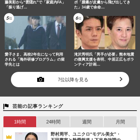
藤美彩から“雲隠れ”で「家庭内FA」
ポ「腫瘍が皮膚から飛び出してき
「振り逃げ…
た」34歳で余命…
愛子さま、高校2年生になって利用
滝沢秀明氏「男手が必要」熊本地震
される「海外研修プログラム」の留
の復興支援を表明、中居正広もボラ
学先とは
ンティア計画…
7位以降を見る
芸能の記事ランキング
1時間
24時間
週間
月間
野村周平、ユニクロ“モデル美女”・