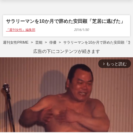
サラリーマンを10か月で辞めた安田顕「芝居に逃げた」
『週刊女性』編集部
2016/1/30
週刊女性PRIME
芸能
俳優
サラリーマンを10か月で辞めた安田顕「芝
広告の下にコンテンツが続きます
もっと読む
arrow_forward_ios