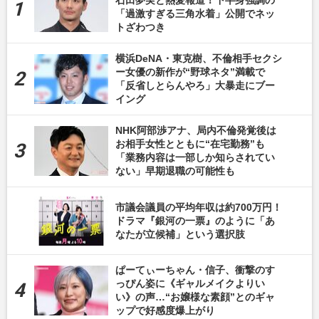
石田夢実と熱愛報道！下半身強調の
「過激すぎる三角水着」公開でネッ
トざわつき
横浜DeNA・東克樹、不倫相手セクシ
ー女優の新作が“野球ネタ”満載で
「反省しとらんやろ」大暴走にブー
イング
NHK阿部渉アナ、局内不倫発覚後は
お相手女性とともに“在宅勤務”も
「業務内容は一部しか知らされてい
ない」早期退職の可能性も
市議会議員の平均年収は約700万円！
ドラマ『銀河の一票』のように「あ
なたが立候補」という選択肢
ぱーてぃーちゃん・信子、衝撃のす
っぴん姿に《ギャルメイクよりい
い》の声…“お嬢様な素顔”とのギャ
ップで好感度爆上がり