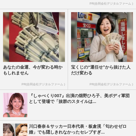
PR(合同会社デジタルファーム )
あなたの金運、今が変わる時か
宝くじの“運任せ”から抜けた人
もしれません
だけ変わる
PR(合同会社デジタルファーム )
PR(合同会社デジタルファーム )
『しゃべくり007』出演の畑野ひろ子、美ボディ軍団
として登場で「抜群のスタイルは...
川口春奈＆サッカー日本代表・板倉滉「匂わせゼロ
婚」でも隠しきれなかったセレブすぎ...