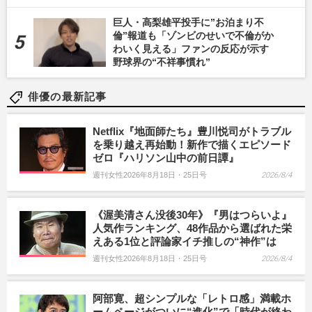
巨人・高梨雄平投手に”お泊まり不
倫”報道も「ゾンビのせいで不倫がか
わいく見える」ファンの反応が示す
野球界の“不祥事慣れ”
俳優の最新記事
Netflix『地面師たち』豊川悦司がトラブル
を乗り越え再始動！新作で描くエピソード
ゼロ『ハリソン山中の前日譚』
週刊女性2026年8月18日・25日号
2026/8/4
《渥美清さん没後30年》『男はつらいよ』
人気作ランキング、48作品から選ばれた栄
えある1位と評論家イチ推しの“神作”は
週刊女性2026年8月18日・25日号
2026/8/4
阿部寛、超シンプルな「レトロ感」満載ホ
ームページがついに“進化”で「時代が終わ