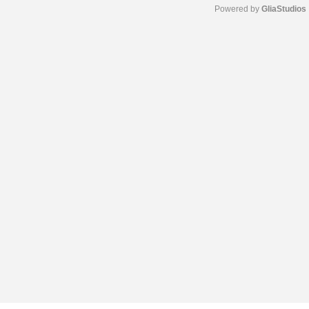
Powered by 
GliaStudios
M
u
t
e