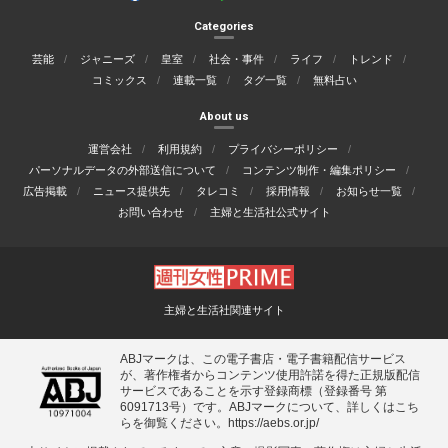
Categories
芸能
ジャニーズ
皇室
社会・事件
ライフ
トレンド
コミックス
連載一覧
タグ一覧
無料占い
About us
運営会社
利用規約
プライバシーポリシー
パーソナルデータの外部送信について
コンテンツ制作・編集ポリシー
広告掲載
ニュース提供先
タレコミ
採用情報
お知らせ一覧
お問い合わせ
主婦と生活社公式サイト
主婦と生活社関連サイト
ABJマークは、この電子書店・電子書籍配信サービス
が、著作権者からコンテンツ使用許諾を得た正規版配信
サービスであることを示す登録商標（登録番号 第
6091713号）です。ABJマークについて、詳しくはこち
らを御覧ください。
https://aebs.or.jp/