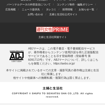
パーソナルデータの外部送信について
コンテンツ制作・編集ポリシー
広告掲載
ニュース提供先
タレコミ
採用情報
お知らせ一覧
お問い合わせ
主婦と生活社公式サイト
主婦と生活社関連サイト
ABJマークは、この電子書店・電子書籍配信サービス
が、著作権者からコンテンツ使用許諾を得た正規版配信
サービスであることを示す登録商標（登録番号 第
6091713号）です。ABJマークについて、詳しくはこち
らを御覧ください。
https://aebs.or.jp/
本サイトに掲載されているすべての⽂章・撮影写真の著作権は主婦と⽣活
社に帰属します。
他サイトや他媒体への無断転載・複製⾏為は固く禁⽌します。
COPYRIGHT © SHUFU TO SEIKATSU SHA CO.,LTD. All rights
reserved.