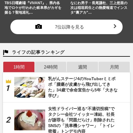
TBS日曜劇場『VIVANT』、県内各
なにわ男子・長尾謙杜、三上悠亜の
地でロケが行われた岐阜県がカギを
次は稲垣莉生との熱愛報道でインス
握る？聖地巡礼…
タ“裏アカ”…
7位以降を見る
ライフの記事ランキング
1時間
24時間
週間
月間
乳がんステージ4のYouTuberミミポ
ポ「腫瘍が皮膚から飛び出してき
た」34歳で余命宣告から5年「大きな
学び」
女性ドライバー巡る“不適切投稿”で
タクシー会社ツイッター凍結、社長
が謝罪も「問題だらけ」削除された
SNSの「洗車機シャワー」「トイレ
密着」トンデモ内容