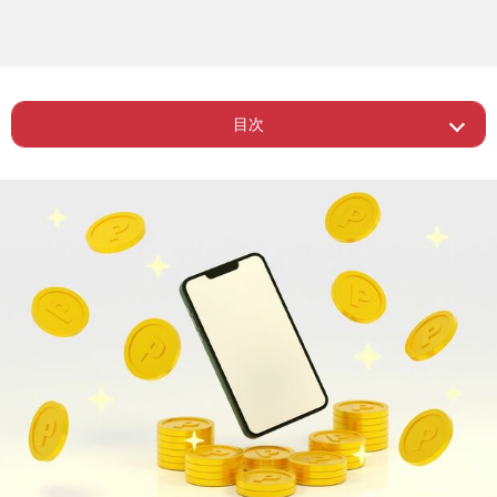
目次
ー 「ながらポイ活」は大きく分けて2種
Page 1
類
Page 2
ー 1か月数百円でももらえればラッキー
Page 3
ー 菊地さんピックアップアプリ6選