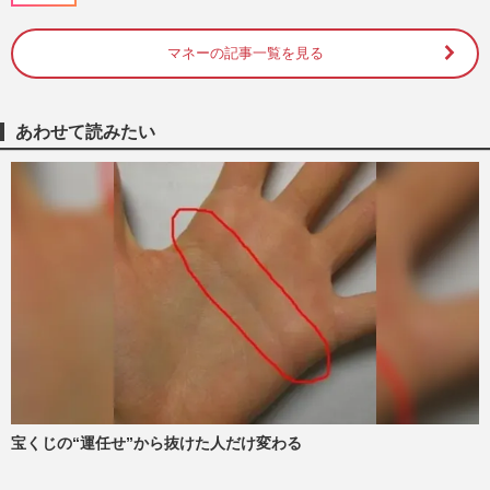
マネーの記事一覧を見る
東京都、肝いりの《東京アプリ》に多額の
税金を投入も利用者は「全然便利にならな
い」湧き上がる“ポイント…
週刊女性2026年4月28日・5月5日号
2026/4/20
あわせて読みたい
《スマホひとつで125万ポイント》PayPay
オタクの主婦ブロガーが指南「ムダな買い
物に気づいた」長く続く“…
週刊女性2026年4月21日号
2026/4/18
《“散歩するだけ”で貯まるポイ活アプリ》
節約のプロは『ANAポケット』『LINEウ
ォーク』『ビットウォーク…
週刊女性2026年3月24日・31日号
2026/3/22
宝くじの“運任せ”から抜けた人だけ変わる
【東京アプリ】1.1万円ポイント付与！ IT
専門家「使えるか疑問」の声