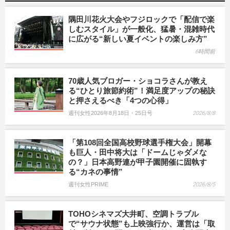
隅田川花火大会やフジロックで「配信で楽
しむスタイル」が一般化、猛暑・混雑時代
に広がる“新しい夏イベントの楽しみ方”
6時間前
70歳人気ブロガー・ショコラさんが教え
る“ひとり旅節約術”！満足度アップの秘訣
と押さえるべき「4つの心得」
週刊女性2026年8月18日・25日号
2026/8/8
「第108回全国高校野球選手権大会」開幕
も巨人・田中将大は「ドームじゃダメな
の？」日本高野連が甲子園開催に固執す
る“カネの事情”
週刊女性PRIME
2026/8/5
TOHOシネマズ大井町、空調トラブル
で“サウナ状態”も上映強行か、運営は「取