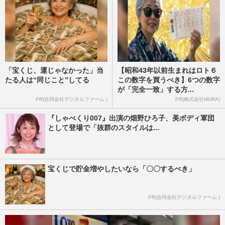
「宝くじ、運じゃなかった」当
【昭和43年以前生まれはロト６
たる人は“同じこと”してる
この数字を買うべき】6つの数字
が「完全一致」する方...
PR(合同会社デジタルファーム )
PR(株式会社MURA)
『しゃべくり007』出演の畑野ひろ子、美ボディ軍団
として登場で「抜群のスタイルは...
宝くじで貯金増やしたいなら「〇〇するべき」
PR(合同会社デジタルファーム )