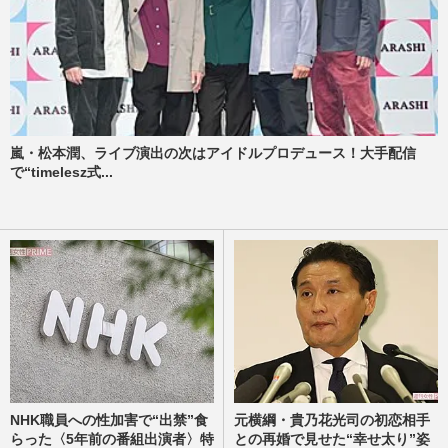
嵐・松本潤、ライブ演出の次はアイドルプロデュース！大手配信
で“timelesz式...
NHK職員への性加害で“出禁”食
元横綱・貴乃花光司の初恋相手
らった〈5年前の番組出演者〉特
との再婚で見せた“幸せ太り”姿