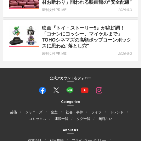
材お断わり」問われる映画館の“安全配慮”
週刊女性PRIME
2026/8/4
映画『トイ・ストーリー5』が絶好調！
「コナンにヨッシー、マイケルまで」
TOHOシネマズの高額ポップコーンボック
スに思わぬ“落とし穴”
週刊女性PRIME
2026/8/3
公式アカウントをフォロー
Categories
芸能
ジャニーズ
皇室
社会・事件
ライフ
トレンド
コミックス
連載一覧
タグ一覧
無料占い
About us
運営会社
利用規約
プライバシーポリシー