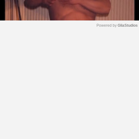
Powered by 
GliaStudios
M
u
t
e