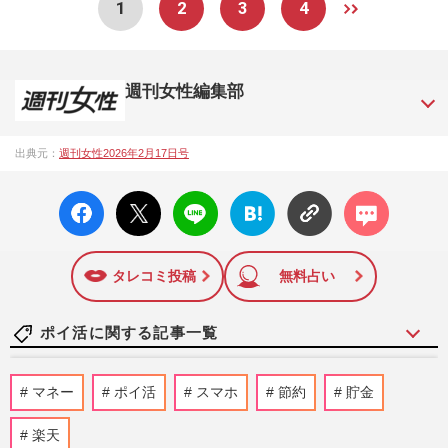
1
2
3
4
週刊女性編集部
1957年3月6日に日本で最初に創刊された女性週刊誌。芸能ゴ
出典元：
週刊女性2026年2月17日号
シップや事件、皇室の話題、感動ドキュメント、美容・健
康・グルメ・占いに関する情報を発信している。2017年12月
facebo
X ポス
LINE
はてな
コメン
12日号で「眞子さま嫁ぎ先の“義母”が抱える400万円超の“借金
ok い
ト
ブック
ト
トラブル”」報道をスクープ。この一報から約2か月後、宮内庁
いね
マーク
は結婚延期を発表。同記事は2018年の「編集者が選ぶ雑誌ジ
に追加
ャーナリズム賞」大賞を受賞した。毎週火曜日発売。
タレコミ投稿
無料占い
ポイ活に関する記事一覧
謎の〈おぢさんが育つ〉ポイ活アプリ『お
マネー
ポイ活
スマホ
節約
貯金
ぢポ』がSNSで大バズり…運営が明かすガ
チ勢以外もハマる訳
楽天
週刊女性PRIME
2026/7/2