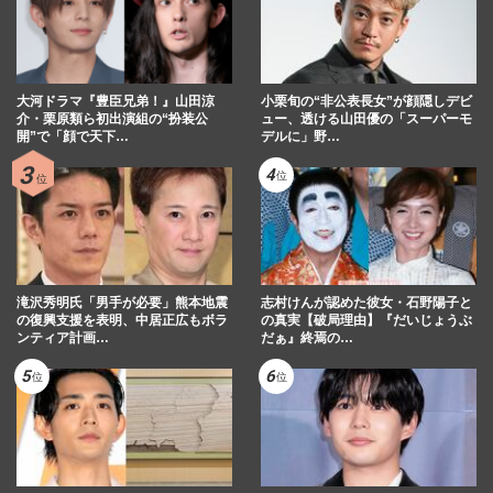
大河ドラマ『豊臣兄弟！』山田涼
小栗旬の“非公表長女”が顔隠しデビ
介・栗原類ら初出演組の“扮装公
ュー、透ける山田優の「スーパーモ
開”で「顔で天下…
デルに」野…
滝沢秀明氏「男手が必要」熊本地震
志村けんが認めた彼女・石野陽子と
の復興支援を表明、中居正広もボラ
の真実【破局理由】『だいじょうぶ
ンティア計画…
だぁ』終焉の…