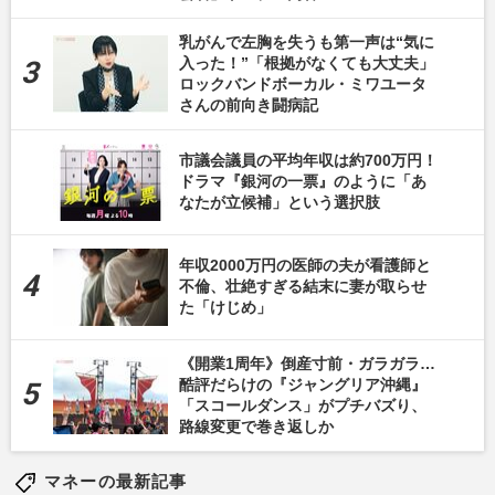
乳がんで左胸を失うも第一声は“気に
入った！”「根拠がなくても大丈夫」
ロックバンドボーカル・ミワユータ
さんの前向き闘病記
市議会議員の平均年収は約700万円！
ドラマ『銀河の一票』のように「あ
なたが立候補」という選択肢
年収2000万円の医師の夫が看護師と
不倫、壮絶すぎる結末に妻が取らせ
た「けじめ」
《開業1周年》倒産寸前・ガラガラ…
酷評だらけの『ジャングリア沖縄』
「スコールダンス」がプチバズり、
路線変更で巻き返しか
マネーの最新記事