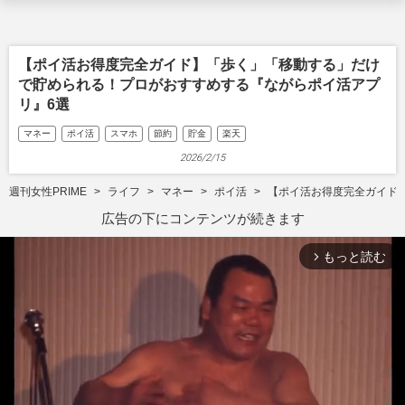
【ポイ活お得度完全ガイド】「歩く」「移動する」だけ
で貯められる！プロがおすすめする『ながらポイ活アプ
リ』6選
マネー
ポイ活
スマホ
節約
貯金
楽天
2026/2/15
週刊女性PRIME
ライフ
マネー
ポイ活
【ポイ活お得度完全ガイド
広告の下にコンテンツが続きます
もっと読む
arrow_forward_ios