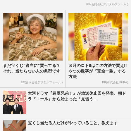
週刊女性2026年2月17日号
2026/2/15
PR(合同会社デジタルファーム )
まだ宝くじ“適当に”買ってる？
８月のロト6はこの方法で買え!!
それ、当たらない人の典型です
６つの数字が『完全一致』する
方法
PR(合同会社デジタルファーム )
PR(株式会社MURA)
大河ドラマ『豊臣兄弟！』が放送休止回を発表、朝ド
ラ『エール』から始まった「見習う...
宝くじ当たる人だけがやっていること、教えます