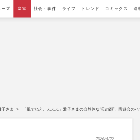
ニーズ
皇室
社会・事件
ライフ
トレンド
コミックス
連
雅子さま
「風でねえ、ふふふ」雅子さまの自然体な“母の顔”、園遊会のハ
2026/4/22