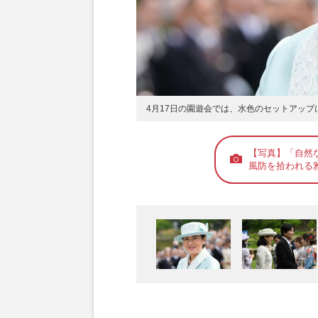
4月17日の園遊会では、水色のセットアッ
【写真】「自然
風防を拾われる