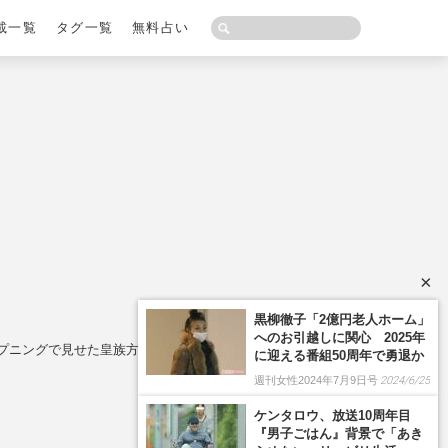
載一覧
タグ一覧
無料占い
×
黒柳徹子「2億円老人ホーム」
へのお引越しに関心 2025年
プニングで見せた皇族方の“気品あふれる気遣い”
に迎える番組50周年で勇退か
週刊女性2024年7月9日号
2024/6/25
ケンタロウ、放送10周年目
『男子ごはん』背景で「あき