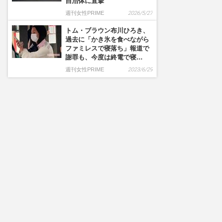
自治体に直撃
週刊女性PRIME
2026/5/27
トム・ブラウン布川ひろき、
過去に「かき氷を食べながら
ファミレスで寝落ち」報道で
謝罪も、今度は終電で寝…
週刊女性PRIME
2023/6/29