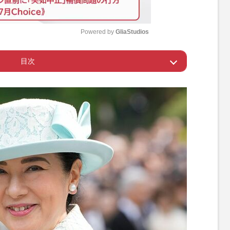
Powered by 
GliaStudios
目次
M
u
が“拾い物競争”をされる一幕も
t
e