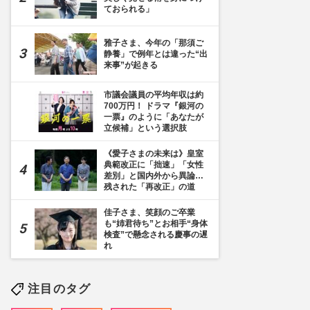
ておられる」
雅子さま、今年の「那須ご
静養」で例年とは違った“出
来事”が起きる
市議会議員の平均年収は約
700万円！ ドラマ『銀河の
一票』のように「あなたが
立候補」という選択肢
《愛子さまの未来は》皇室
典範改正に「拙速」「女性
差別」と国内外から異論…
残された「再改正」の道
佳子さま、笑顔のご卒業
も“姉君待ち”とお相手“身体
検査”で懸念される慶事の遅
れ
注目のタグ