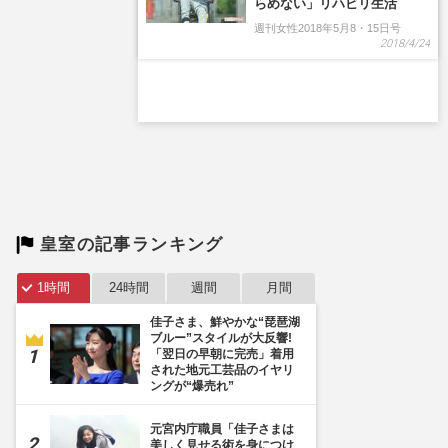
らめない」リハビリ生活
週刊女性2018年5月8・15日号
2018/4/24
皇室の記事ランキング
1時間
24時間
週間
月間
佳子さま、鮮やかな“琵琶湖
ブルー”スタイルが大反響!
「翌日の早朝に完売」着用
された地元工芸品のイヤリ
ングが“爆売れ”
元宮内庁職員「佳子さまは
美しく見せる術を身につけ