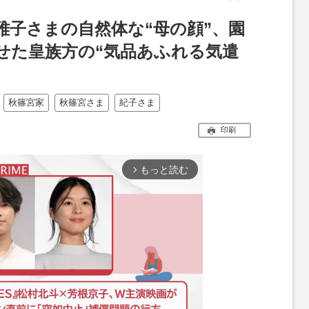
雅子さまの自然体な“母の顔”、園
せた皇族方の“気品あふれる気遣
秋篠宮家
秋篠宮さま
紀子さま
印刷
もっと読む
arrow_forward_ios