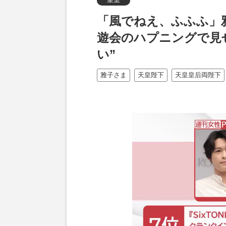
「風でねえ、ふふふ」
遊会のハプニングで見
い”
雅子さま
天皇陛下
天皇皇后両陛下