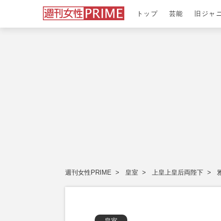
トップ
芸能
旧ジャ
週刊女性PRIME
皇室
上皇上皇后両陛下
皇室