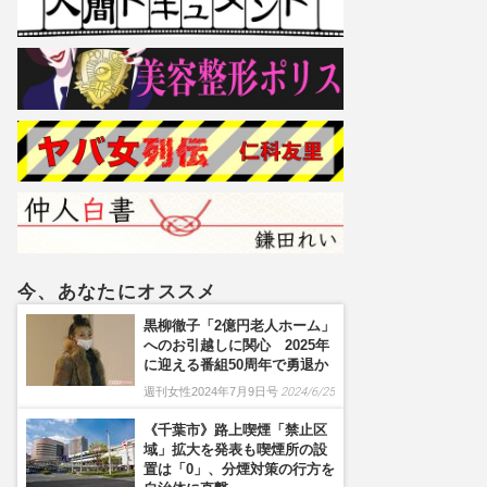
今、あなたにオススメ
黒柳徹子「2億円老人ホーム」
へのお引越しに関心 2025年
に迎える番組50周年で勇退か
週刊女性2024年7月9日号
2024/6/25
《千葉市》路上喫煙「禁止区
域」拡大を発表も喫煙所の設
置は「0」、分煙対策の行方を