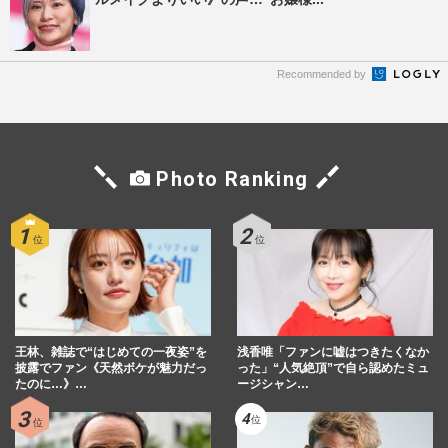
Recommended by
Photo Ranking
王林、雑誌で“はじめての一夜姿”を
浅香唯「ファンに嘘はつきたくなか
披露でファン《天然ボケが魅力だっ
った」“人気絶頂”で自ら認めたミュ
たのに…》…
ージシャン…