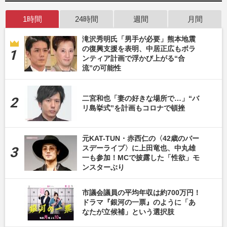
1時間
24時間
週間
月間
滝沢秀明氏「男手が必要」熊本地震
の復興支援を表明、中居正広もボラ
ンティア計画で浮かび上がる“合
流”の可能性
二宮和也「妻の好きな場所で…」“バ
リ島挙式”を計画もコロナで頓挫
元KAT-TUN・赤西仁の〈42歳のバー
スデーライブ〉に上田竜也、中丸雄
一も参加！MCで披露した「性欲」モ
ンスターぶり
市議会議員の平均年収は約700万円！
ドラマ『銀河の一票』のように「あ
なたが立候補」という選択肢