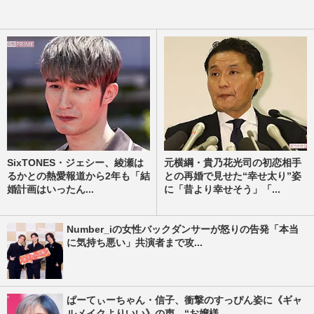
SixTONES・ジェシー、綾瀬は
元横綱・貴乃花光司の初恋相手
るかとの熱愛報道から2年も「結
との再婚で見せた“幸せ太り”姿
婚計画はいったん...
に「昔より幸せそう」「...
Number_iの女性バックダンサーが怒りの告発「本当
に気持ち悪い」共演者まで攻...
ぱーてぃーちゃん・信子、衝撃のすっぴん姿に《ギャ
ルメイクよりいい》の声…“お嬢様...