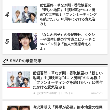
稲垣吾郎・草なぎ剛・香取慎吾の
『新しい地図』主演映画は“4コマ漫
画”の世界観？「ファンミーティング
を続けたい」10周年にかける意気込
みも
『なにわ男子』の長尾謙杜、タクシ
ーや団体行動の非常識エピソードに
SNSドン引き「他人の迷惑考えろ
よ」
SMAPの最新記事
稲垣吾郎・草なぎ剛・香取慎吾の『新しい
地図』主演映画は“4コマ漫画”の世界観？
「ファンミーティングを続けたい」10周年
にかける意気込みも
週刊女性2026年8月18日・25日号
2026/8/10
滝沢秀明氏「男手が必要」熊本地震の復興