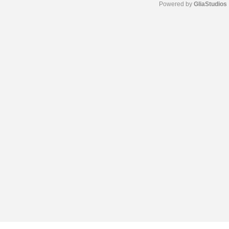
Powered by 
GliaStudios
M
u
t
e