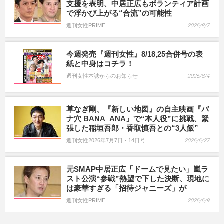
支援を表明、中居正広もボランティア計画
で浮かび上がる“合流”の可能性
週刊女性PRIME
2026/8/7
今週発売『週刊女性』8/18,25合併号の表
紙と中身はコチラ！
週刊女性本誌からのお知らせ
2026/8/4
草なぎ剛、『新しい地図』の自主映画『バ
ナ穴 BANA_ANA』で“本人役”に挑戦、緊
張した稲垣吾郎・香取慎吾との“3人飯”
週刊女性2026年7月7日・14日号
2026/6/27
元SMAP中居正広「ドームで見たい」嵐ラ
スト公演“参戦”熱望で下した決断、現地に
は豪華すぎる「招待ジャニーズ」が
週刊女性PRIME
2026/6/9