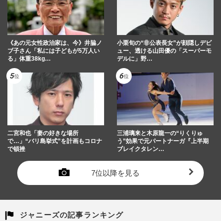
《あの元女性政治家は、今》井脇ノ
小栗旬の“非公表長女”が顔隠しデビ
ブ子さん「私には子どもが5万人い
ュー、透ける山田優の「スーパーモ
る」体重38kg…
デルに」野…
二宮和也「妻の好きな場所
三浦璃来と木原龍一の“りくりゅ
で…」“バリ島挙式”を計画もコロナ
う”効果で元パートナーガ『上半期
で頓挫
ブレイクタレン…
7位以降を見る
ジャニーズの記事ランキング