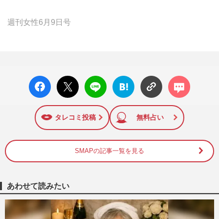
週刊女性6月9日号
facebo
X ポス
LINE
はてな
コメン
ok い
ト
ブック
ト
いね
マーク
に追加
タレコミ投稿
無料占い
SMAPの記事一覧を見る
あわせて読みたい