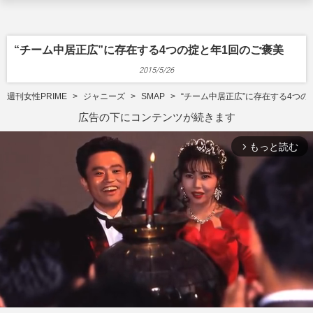
“チーム中居正広”に存在する4つの掟と年1回のご褒美
2015/5/26
週刊女性PRIME
ジャニーズ
SMAP
“チーム中居正広”に存在する4つの
広告の下にコンテンツが続きます
もっと読む
arrow_forward_ios