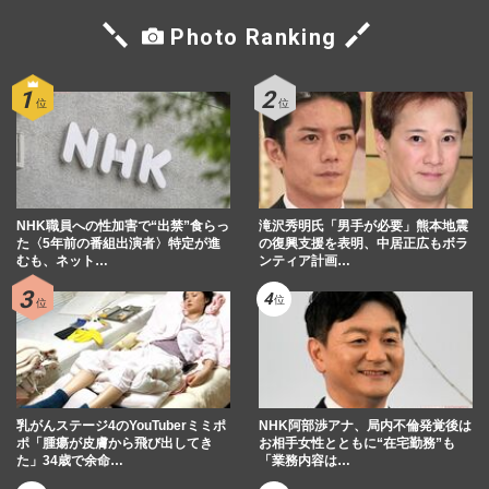
Photo Ranking
NHK職員への性加害で“出禁”食らっ
滝沢秀明氏「男手が必要」熊本地震
た〈5年前の番組出演者〉特定が進
の復興支援を表明、中居正広もボラ
むも、ネット…
ンティア計画…
乳がんステージ4のYouTuberミミポ
NHK阿部渉アナ、局内不倫発覚後は
ポ「腫瘍が皮膚から飛び出してき
お相手女性とともに“在宅勤務”も
た」34歳で余命…
「業務内容は…