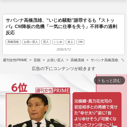
サバンナ高橋茂雄、“いじめ騒動”謝罪するも『ストッ
パ』CM降板の危機「一気に仕事を失う」不祥事の過剰
反応
高橋茂雄
お笑い芸人
芸人
いじめ
炎上
CM
2026/5/12
週刊女性PRIME
芸能
お笑い芸人
高橋茂雄
サバンナ高橋茂雄、“い
広告の下にコンテンツが続きます
もっと読む
arrow_forward_ios