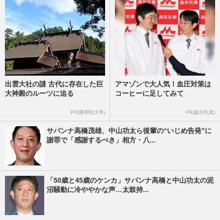
出雲大社の謎 古代に存在した巨
アマゾンで大人気！血圧対策は
大神殿のルーツに迫る
コーヒーに足してみて
PR(國學院大學)
PR(森永乳業)
サバンナ高橋茂雄、中山功太ら後輩の“いじめ告発”に
謝罪で「感謝するべき」相方・八...
「50歳と45歳のケンカ」サバンナ高橋と中山功太の泥
沼騒動に冷ややかな声…太鼓持...