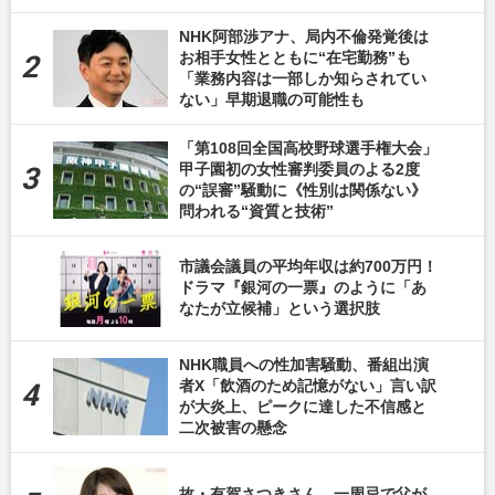
NHK阿部渉アナ、局内不倫発覚後は
お相手女性とともに“在宅勤務”も
「業務内容は一部しか知らされてい
ない」早期退職の可能性も
「第108回全国高校野球選手権大会」
甲子園初の女性審判委員のよる2度
の“誤審”騒動に《性別は関係ない》
問われる“資質と技術”
市議会議員の平均年収は約700万円！
ドラマ『銀河の一票』のように「あ
なたが立候補」という選択肢
NHK職員への性加害騒動、番組出演
者X「飲酒のため記憶がない」言い訳
が大炎上、ピークに達した不信感と
二次被害の懸念
故・有賀さつきさん、一周忌で父が