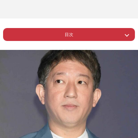
目次
Page 1
ー パンサー尾形の“嫌いな芸人”にも波及
Page 2
ー 不祥事で一気に仕事を失う芸能人