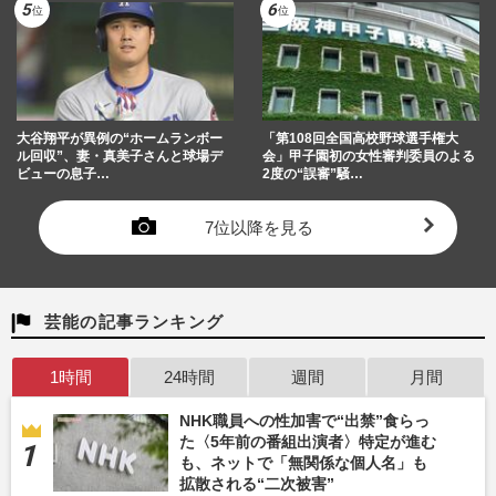
大谷翔平が異例の“ホームランボー
「第108回全国高校野球選手権大
ル回収”、妻・真美子さんと球場デ
会」甲子園初の女性審判委員のよる
ビューの息子…
2度の“誤審”騒…
7位以降を見る
芸能の記事ランキング
1時間
24時間
週間
月間
NHK職員への性加害で“出禁”食らっ
た〈5年前の番組出演者〉特定が進む
も、ネットで「無関係な個人名」も
拡散される“二次被害”