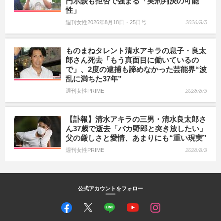
円示談も拒否で強まる「実刑判決の可能
性」
週刊女性2026年8月18日・25日号
2026/8/5
ものまねタレント清水アキラの息子・良太
郎さん死去「もう真面目に働いているの
で」、2度の逮捕も諦めなかった芸能界“波
乱に満ちた37年”
週刊女性PRIME
2026/8/3
【訃報】清水アキラの三男・清水良太郎さ
ん37歳で逝去「バカ野郎と突き放したい」
父の厳しさと愛情、あまりにも“重い現実”
週刊女性PRIME
2026/8/3
公式アカウントをフォロー