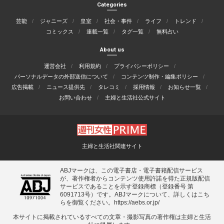
Categories
芸能
ジャニーズ
皇室
社会・事件
ライフ
トレンド
コミックス
連載一覧
タグ一覧
無料占い
About us
運営会社
利用規約
プライバシーポリシー
パーソナルデータの外部送信について
コンテンツ制作・編集ポリシー
広告掲載
ニュース提供先
タレコミ
採用情報
お知らせ一覧
お問い合わせ
主婦と生活社公式サイト
主婦と生活社関連サイト
ABJマークは、この電子書店・電子書籍配信サービス
が、著作権者からコンテンツ使用許諾を得た正規版配信
サービスであることを示す登録商標（登録番号 第
6091713号）です。ABJマークについて、詳しくはこち
らを御覧ください。
https://aebs.or.jp/
本サイトに掲載されているすべての⽂章・撮影写真の著作権は主婦と⽣活