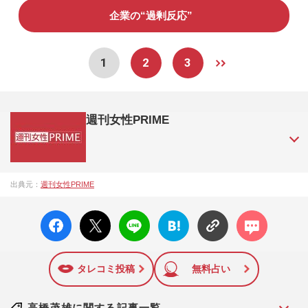
企業の“過剰反応”
1
2
3
週刊女性PRIME
『週刊女性PRIME（シュージョプライム）』は、2015年（平
出典元：
週刊女性PRIME
成27年）1月に開設された主婦と生活社が運営する日本のニュ
ースサイトです。『週刊女性PRIME』編集者が担当する連載
facebo
X ポス
LINE
はてな
コメン
陣の執筆記事を配信するほか、女性週刊誌『週刊女性』の誌
ok い
ト
ブック
ト
面に掲載された記事から、インターネット利用者層にとって
いね
マーク
特に関心の高い題材の記事を、WEB向けにリライトして配信
に追加
しています！
タレコミ投稿
無料占い
高橋茂雄に関する記事一覧