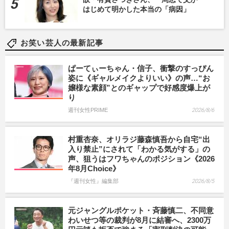
はじめて明かした本当の「病因」
お笑い芸人の最新記事
ぱーてぃーちゃん・信子、衝撃のすっぴん
姿に《ギャルメイクよりいい》の声…“お
嬢様な素顔”とのギャップで好感度爆上が
り
週刊女性PRIME
2026/8/6
村重杏奈、オリラジ藤森慎吾から自宅“出
入り禁止”にされて「わかる気がする」の
声、狙うはフワちゃんのポジション《2026
年8月Choice》
『週刊女性』編集部
2026/8/5
元ジャングルポケット・斉藤慎二、不同意
わいせつ等の裁判が8月に結審へ、2300万