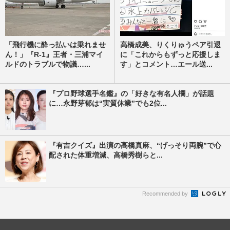
「飛行機に酔っ払いは乗れませ
高橋成美、りくりゅうペア引退
ん！」『R-1』王者・三浦マイ
に「これからもずっと応援しま
ルドのトラブルで物議…...
す」とコメント…エール送...
『プロ野球選手名鑑』の「好きな有名人欄」が話題
に…永野芽郁は“実質休業”でも2位...
『有吉クイズ』出演の高橋真麻、“げっそり両腕”で心
配された体重増減、高橋秀樹らと...
Recommended by