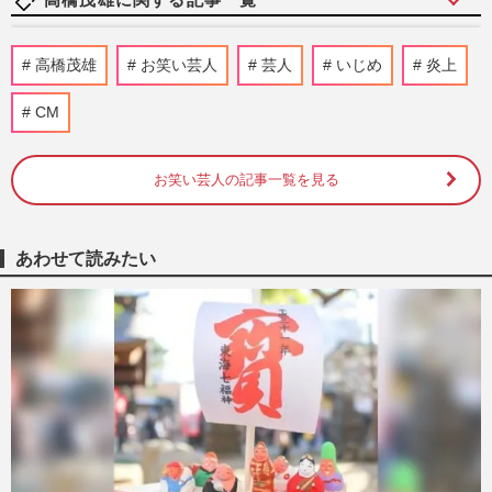
中山功太がXで「全部自分が悪い」いじめ
高橋茂雄
お笑い芸人
芸人
いじめ
炎上
告発から一転、泥かぶり謝罪ポストで見え
た「芸風の全否定」
CM
週刊女性PRIME
2026/5/13
お笑い芸人の記事一覧を見る
サバンナ高橋茂雄、中山功太ら後輩の“い
じめ告発”に謝罪で「感謝するべき」相
方・八木真澄が見せた“神対…
週刊女性PRIME
2026/5/11
あわせて読みたい
テレビ東京『世界!ニッポン行きたい人応
援団』神回に織田信成、高橋茂雄らが涙…
視聴者の心を掴んだ人探し…
週刊女性PRIME
2025/10/17
出演本数ランキングから選ぶ『見飽きたタ
レント』ランキング 2位は出まくってい
るのに「知名度ない」芸人