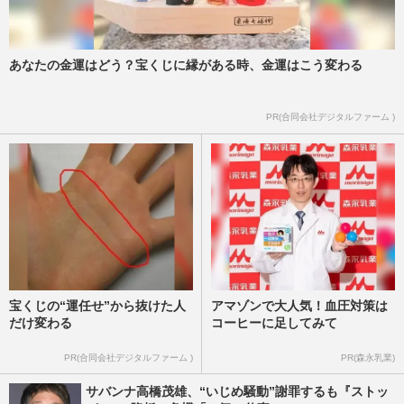
週刊女性2025年2月11日号
2025/2/4
あなたの金運はどう？宝くじに縁がある時、金運はこう変わる
『アメトーーク！』で話題！ リピーター
続出のビジネスホテルチェーン「ドーミー
イン」に70棟以上宿泊した…
PR(合同会社デジタルファーム )
週刊女性PRIME
2024/2/8
宝くじの“運任せ”から抜けた人
アマゾンで大人気！血圧対策は
だけ変わる
コーヒーに足してみて
PR(合同会社デジタルファーム )
PR(森永乳業)
サバンナ高橋茂雄、“いじめ騒動”謝罪するも『ストッ