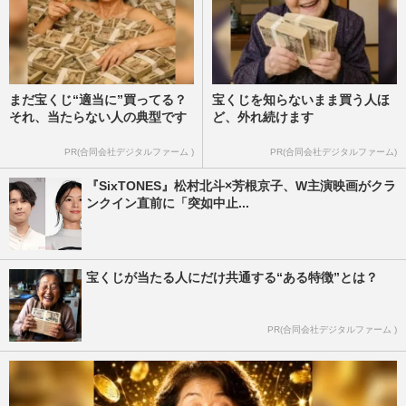
まだ宝くじ“適当に”買ってる？
宝くじを知らないまま買う人ほ
それ、当たらない人の典型です
ど、外れ続けます
PR(合同会社デジタルファーム )
PR(合同会社デジタルファーム)
『SixTONES』松村北斗×芳根京子、W主演映画がクラ
ンクイン直前に「突如中止...
宝くじが当たる人にだけ共通する“ある特徴”とは？
PR(合同会社デジタルファーム )