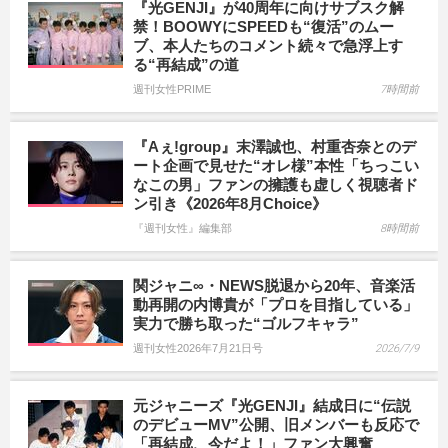
『光GENJI』が40周年に向けサブスク解
禁！BOOWYにSPEEDも“復活”のムー
ブ、本人たちのコメント続々で急浮上す
る“再結成”の道
週刊女性PRIME
7時間前
『Aぇ!group』末澤誠也、村重杏奈とのデ
ート企画で見せた“オレ様”本性「ちっこい
なこの男」ファンの擁護も虚しく視聴者ド
ン引き《2026年8月Choice》
『週刊女性』編集部
8時間前
関ジャニ∞・NEWS脱退から20年、音楽活
動再開の内博貴が「プロを目指している」
実力で勝ち取った“ゴルフキャラ”
週刊女性2026年7月21日号
2026/7/9
元ジャニーズ『光GENJI』結成日に“伝説
のデビューMV”公開、旧メンバーも反応で
「再結成、今だよ！」ファン大興奮