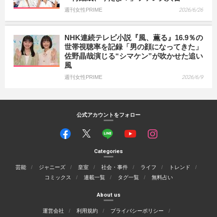
週刊女性PRIME
2026/6/26
NHK連続テレビ小説『風、薫る』16.9％の
世帯視聴率を記録「男の顔になってきた」
佐野晶哉演じる“シマケン”が吹かせた追い
風
週刊女性PRIME
2026/6/9
公式アカウントをフォロー
Categories
芸能
ジャニーズ
皇室
社会・事件
ライフ
トレンド
コミックス
連載一覧
タグ一覧
無料占い
About us
運営会社
利用規約
プライバシーポリシー