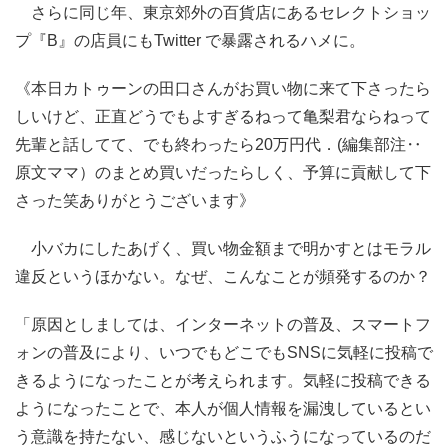
さらに同じ年、東京郊外の百貨店にあるセレクトショッ
プ『B』の店員にもTwitter で暴露されるハメに。
《本日カトゥーンの田口さんがお買い物に来て下さったら
しいけど、正直どうでもよすぎるねって亀梨君ならねって
先輩と話してて、でも終わったら20万円代．(編集部注‥
原文ママ）のまとめ買いだったらしく、予算に貢献して下
さった笑ありがとうございます》
小バカにしたあげく、買い物金額まで明かすとはモラル
違反というほかない。なぜ、こんなことが頻発するのか？
「原因としましては、インターネットの普及、スマートフ
ォンの普及により、いつでもどこでもSNSに気軽に投稿で
きるようになったことが考えられます。気軽に投稿できる
ようになったことで、本人が個人情報を漏洩しているとい
う意識を持たない、感じないというふうになっているのだ