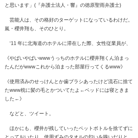
と思います」(『弁護士法人・響』の徳原聖雨弁護士)
芸能人は、その格好のターゲットになっているわけだ。
嵐・櫻井翔も、そのひとり。
‘11 年に北海道のホテルに滞在した際、女性従業員が、
《やばいやばいwwwうっちのホテルに櫻井翔くん泊まっ
たんだがwwwこれから泊まった部屋行ってくるwww》
《使用済みのせっけんとか歯ブラシあったけど流石に捨て
たwww枕に髪の毛とかついてたよ←ベッドには寝ときま
した←》
などと、ツイート。
ほかにも、櫻井が残していったペットボトルを捨てずに
とっておいたり、使用ずみのタオルの匂いを嗅いだりと、