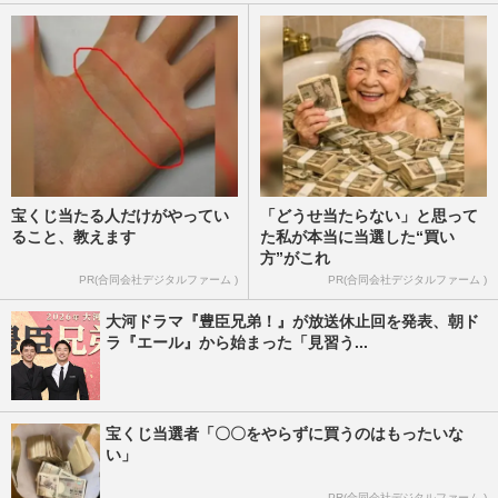
た“伝説のシンメ”復活ステ…
週刊女性2025年12月2日・9日号
2025/11/18
宝くじ当たる人だけがやってい
「どうせ当たらない」と思って
ること、教えます
た私が本当に当選した“買い
方”がこれ
PR(合同会社デジタルファーム )
PR(合同会社デジタルファーム )
大河ドラマ『豊臣兄弟！』が放送休止回を発表、朝ド
ラ『エール』から始まった「見習う...
宝くじ当選者「〇〇をやらずに買うのはもったいな
い」
PR(合同会社デジタルファーム )