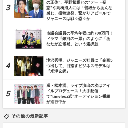
の正体”、平野紫耀との“デート疑
惑”や高橋海人には「普段からあんな
感じ」投稿連発、繋がりアピールで
ジャニーズは戦々恐々か
市議会議員の平均年収は約700万円！
ドラマ『銀河の一票』のように「あ
なたが立候補」という選択肢
滝沢秀明、ジャニーズ社員に「企画5
つ出して」目指すビジネスモデルは
『米津玄師』
嵐・松本潤、ライブ演出の次はアイ
ドルプロデュース！大手配信
で“timelesz式”オーディション番組
が進行中か
その他の最新記事