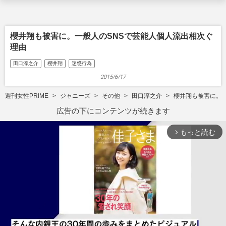
櫻井翔も被害に。一般人のSNSで芸能人個人流出相次ぐ
理由
田口淳之介
櫻井翔
迷惑行為
2015/6/17
週刊女性PRIME
ジャニーズ
その他
田口淳之介
櫻井翔も被害に。
広告の下にコンテンツが続きます
もっと読む
arrow_forward_ios