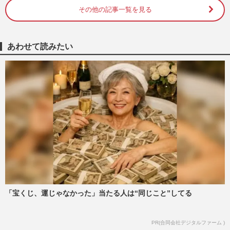
週刊女性2026年7月28日・8月4日号
2026/7/29
その他の記事一覧を見る
KAT-TUNラストライブに元メンバー・赤
西仁来場で《一旦お疲れ様でした》匂わせ
あわせて読みたい
た“伝説のシンメ”復活ステ…
週刊女性2025年12月2日・9日号
2026/7/29
【独自】『KAT-TUN』6人が再集結か、亀
梨和也と赤西仁が「秋に驚く発表」田中聖
の刑期満了と重なる“匂わせ…
週刊女性2026年8月11日号
2026/7/28
元KAT-TUN・赤西仁の〈42歳のバースデ
ーライブ〉に上田竜也、中丸雄一も参加！
MCで披露した「性欲」モンス…
週刊女性2026年7月28日・8月4日号
2026/7/14
「宝くじ、運じゃなかった」当たる人は“同じこと”してる
KAT-TUNラストライブに元メンバー・赤
PR(合同会社デジタルファーム )
西仁来場で《一旦お疲れ様でした》匂わせ