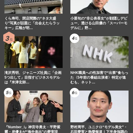
くら寿司、閉店間際の“ネタ大盛
小栗旬の“非公表長女”が顔隠しデビ
り”写真が話題に「出会えたらラッ
ュー、透ける山田優の「スーパーモ
キー」広報が明…
デルに」野…
滝沢秀明、ジャニーズ社員に「企画
NHK職員への性加害で“出禁”食らっ
5つ出して」目指すビジネスモデル
た〈5年前の番組出演者〉特定が進
は『米津玄師…
むも、ネット…
『Number_i』神宮寺勇太・平野紫
野村周平、ユニクロ“モデル美女”・
耀・岸優太が“海外進出”の夢実現
石田夢実と熱愛報道！下半身強調の