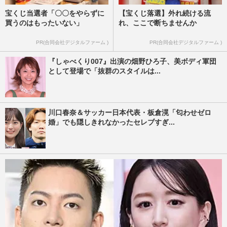
宝くじ当選者「〇〇をやらずに
【宝くじ落選】外れ続ける流
買うのはもったいない」
れ、ここで断ちませんか
PR(合同会社デジタルファーム )
PR(合同会社デジタルファーム )
『しゃべくり007』出演の畑野ひろ子、美ボディ軍団
として登場で「抜群のスタイルは...
川口春奈＆サッカー日本代表・板倉滉「匂わせゼロ
婚」でも隠しきれなかったセレブすぎ...