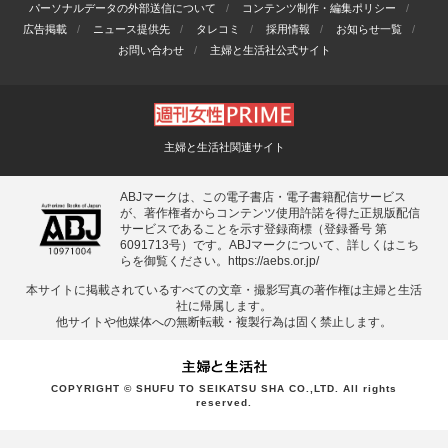
パーソナルデータの外部送信について
コンテンツ制作・編集ポリシー
広告掲載
ニュース提供先
タレコミ
採用情報
お知らせ一覧
お問い合わせ
主婦と生活社公式サイト
主婦と生活社関連サイト
ABJマークは、この電子書店・電子書籍配信サービス
が、著作権者からコンテンツ使用許諾を得た正規版配信
サービスであることを示す登録商標（登録番号 第
6091713号）です。ABJマークについて、詳しくはこち
らを御覧ください。
https://aebs.or.jp/
本サイトに掲載されているすべての⽂章・撮影写真の著作権は主婦と⽣活
社に帰属します。
他サイトや他媒体への無断転載・複製⾏為は固く禁⽌します。
COPYRIGHT © SHUFU TO SEIKATSU SHA CO.,LTD. All rights
reserved.