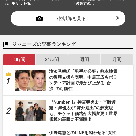
も、チケット価…
「過激すぎ…
7位以降を見る
ジャニーズの記事ランキング
1時間
24時間
週間
月間
滝沢秀明氏「男手が必要」熊本地震
の復興支援を表明、中居正広もボラ
ンティア計画で浮かび上がる“合
流”の可能性
『Number_i』神宮寺勇太・平野紫
耀・岸優太が“海外進出”の夢実現
も、チケット価格が大幅変更！世界
規模の高騰に不満噴出
伊野尾慧とのLINEを匂わせる“女性