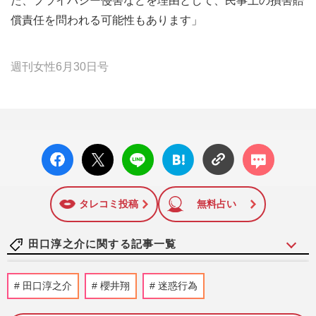
た、プライバシー侵害などを理由として、民事上の損害賠
償責任を問われる可能性もあります」
週刊女性6月30日号
facebo
X ポス
LINE
はてな
コメン
ok い
ト
ブック
ト
いね
マーク
に追加
タレコミ投稿
無料占い
田口淳之介に関する記事一覧
元KAT-TUN・赤西仁の〈42歳のバースデ
田口淳之介
櫻井翔
迷惑行為
ーライブ〉に上田竜也、中丸雄一も参加！
MCで披露した「性欲」モンス…