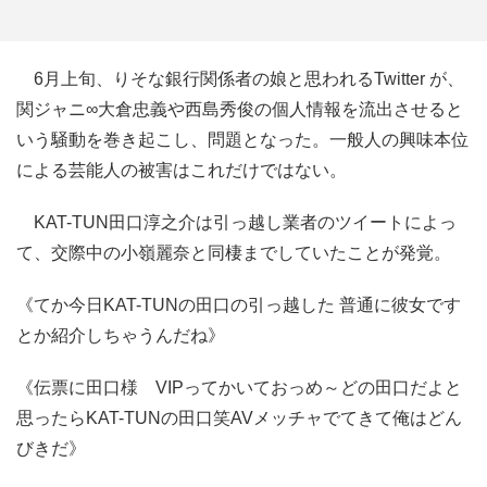
6月上旬、りそな銀行関係者の娘と思われるTwitter が、
関ジャニ∞大倉忠義や西島秀俊の個人情報を流出させると
いう騒動を巻き起こし、問題となった。一般人の興味本位
による芸能人の被害はこれだけではない。
KAT-TUN田口淳之介は引っ越し業者のツイートによっ
て、交際中の小嶺麗奈と同棲までしていたことが発覚。
《てか今日KAT-TUNの田口の引っ越した 普通に彼女です
とか紹介しちゃうんだね》
《伝票に田口様 VIPってかいておっめ～どの田口だよと
思ったらKAT-TUNの田口笑AVメッチャでてきて俺はどん
びきだ》