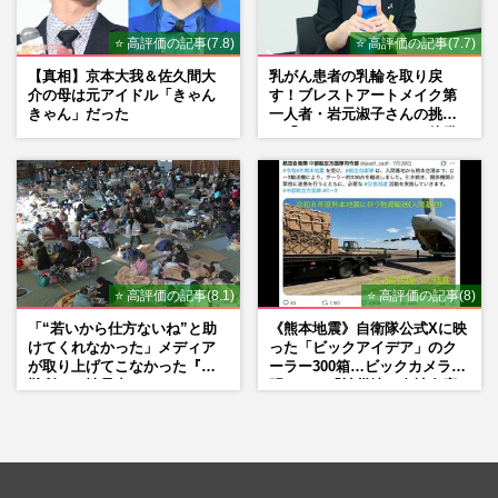
⭐ 高評価の記事(7.8)
⭐ 高評価の記事(7.7)
【真相】京本大我＆佐久間大
乳がん患者の乳輪を取り戻
介の母は元アイドル「きゃん
す！ブレストアートメイク第
きゃん」だった
一人者・岩元淑子さんの挑戦
と「ハードルしかない」啓発
の“壁”
⭐ 高評価の記事(8.1)
⭐ 高評価の記事(8)
「“若いから仕方ないね”と助
《熊本地震》自衛隊公式Xに映
けてくれなかった」メディア
った「ビックアイデア」のク
が取り上げてこなかった『避
ーラー300箱…ビックカメラが
難所での性暴力』
明かした「被災地に自社在庫
提供」の真相