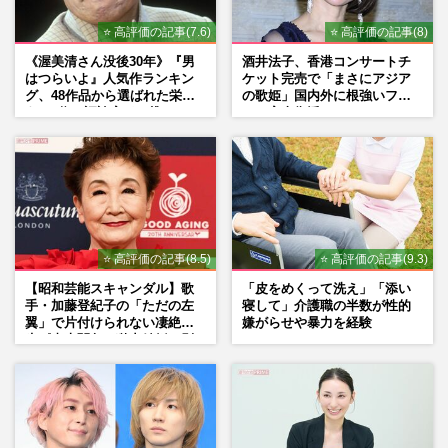
⭐ 高評価の記事(7.6)
⭐ 高評価の記事(8)
《渥美清さん没後30年》『男
酒井法子、香港コンサートチ
はつらいよ』人気作ランキン
ケット完売で「まさにアジア
グ、48作品から選ばれた栄え
の歌姫」国内外に根強いファ
ある1位と評論家イチ推し
ンで完全復活か
の“神作”は
⭐ 高評価の記事(8.5)
⭐ 高評価の記事(9.3)
【昭和芸能スキャンダル】歌
「皮をめくって洗え」「添い
手・加藤登紀子の「ただの左
寝して」介護職の半数が性的
翼」で片付けられない凄絶半
嫌がらせや暴力を経験
生《東大闘争、獄中結婚、別
荘で内ゲバ事件》