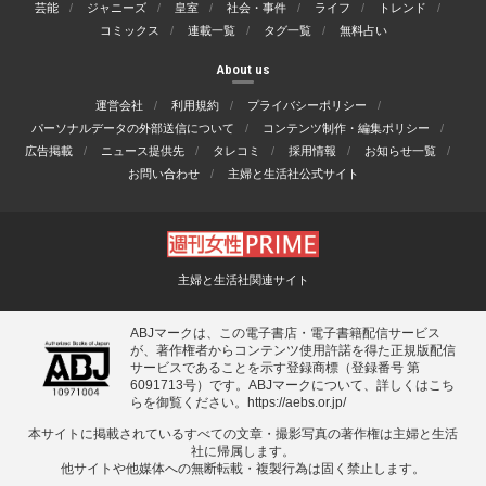
芸能
ジャニーズ
皇室
社会・事件
ライフ
トレンド
コミックス
連載一覧
タグ一覧
無料占い
About us
運営会社
利用規約
プライバシーポリシー
パーソナルデータの外部送信について
コンテンツ制作・編集ポリシー
広告掲載
ニュース提供先
タレコミ
採用情報
お知らせ一覧
お問い合わせ
主婦と生活社公式サイト
主婦と生活社関連サイト
ABJマークは、この電子書店・電子書籍配信サービス
が、著作権者からコンテンツ使用許諾を得た正規版配信
サービスであることを示す登録商標（登録番号 第
6091713号）です。ABJマークについて、詳しくはこち
らを御覧ください。
https://aebs.or.jp/
本サイトに掲載されているすべての⽂章・撮影写真の著作権は主婦と⽣活
社に帰属します。
他サイトや他媒体への無断転載・複製⾏為は固く禁⽌します。