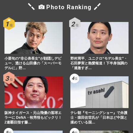
Photo Ranking
小栗旬の“非公表長女”が顔隠しデビ
野村周平、ユニクロ“モデル美女”・
ュー、透ける山田優の「スーパーモ
石田夢実と熱愛報道！下半身強調の
デルに」野…
「過激すぎ…
阪神タイガース・元山飛優の落球エ
テレ朝『モーニングショー』で弁護
ラーに DeNA・牧秀悟もビックリ！
士・猿田佐世氏が「日本ほど中国と
2連覇目指す藤…
揉めている国…