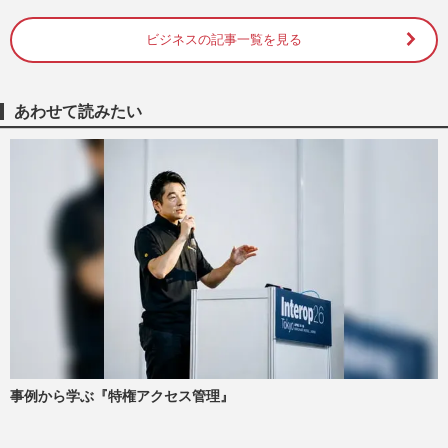
首を絞める」難解極める“…
週刊女性PRIME
2026/8/5
ビジネスの記事一覧を見る
《ラーメン店と焼き肉店の倒産が過去最
多》物価高だけではない、同じ”最多”でも
あわせて読みたい
まるで違う「原因」
週刊女性2026年8月11日号
2026/8/3
《すき家「SUMMER BAG 2026」》が発
売から1日で即完売「おひとり様“4個”ま
で」同社広報が明かした購入制…
週刊女性PRIME
2026/7/28
《500円台でスープ・ドリンクバー付き
も》 ガスト、モス、資さんうどん、スー
プストック…朝活マニアが厳選…
週刊女性2026年7月28日・8月4日号
2026/7/24
事例から学ぶ『特権アクセス管理』