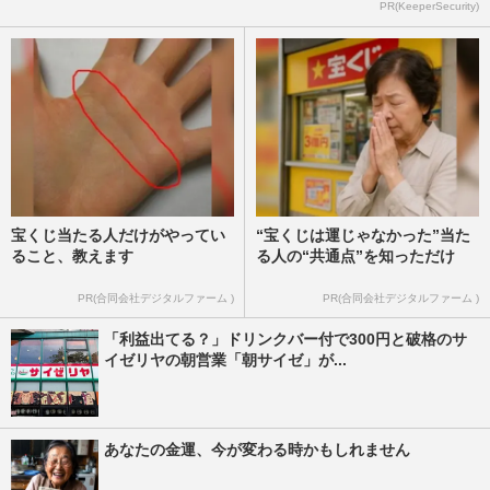
ニューヨーク屋敷や麒麟川島が絶賛する
PR(KeeperSecurity)
『富士そば』の激レアメニュー…広報が明
かす「全店導入できない」理…
週刊女性PRIME
2026/7/20
宝くじ当たる人だけがやってい
“宝くじは運じゃなかった”当た
ること、教えます
る人の“共通点”を知っただけ
PR(合同会社デジタルファーム )
PR(合同会社デジタルファーム )
「利益出てる？」ドリンクバー付で300円と破格のサ
イゼリヤの朝営業「朝サイゼ」が...
あなたの金運、今が変わる時かもしれません