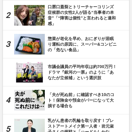
口唇口蓋裂とトリーチャーコリンズ
症候群の女性2人が語る“当事者の本
音”「“障害は個性”と言われると違和
感」
惣菜が老化を早め、おにぎりが居眠
り運転の原因に、スーパー&コンビニ
の「危ない食品」
市議会議員の平均年収は約700万円！
ドラマ『銀河の一票』のように「あ
なたが立候補」という選択肢
「夫が死ぬ前」に確認すべき10のコ
ト！保険金や預金がパーになって大
損する場合も
乳がん患者の乳輪を取り戻す！ブレ
ストアートメイク第一人者・岩元淑
子さんの挑戦と「ハードルしかな