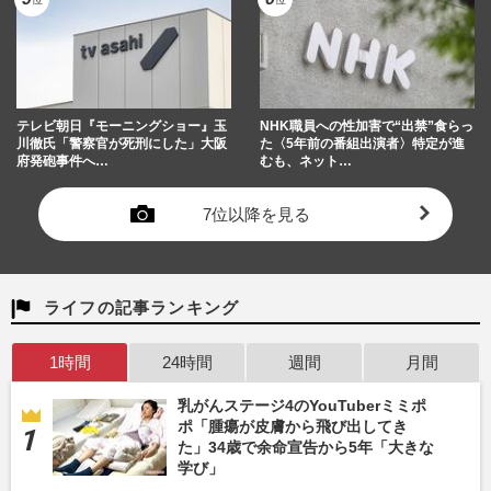
テレビ朝日『モーニングショー』玉
NHK職員への性加害で“出禁”食らっ
川徹氏「警察官が死刑にした」大阪
た〈5年前の番組出演者〉特定が進
府発砲事件へ…
むも、ネット…
7位以降を見る
ライフの記事ランキング
1時間
24時間
週間
月間
乳がんステージ4のYouTuberミミポ
ポ「腫瘍が皮膚から飛び出してき
た」34歳で余命宣告から5年「大きな
学び」