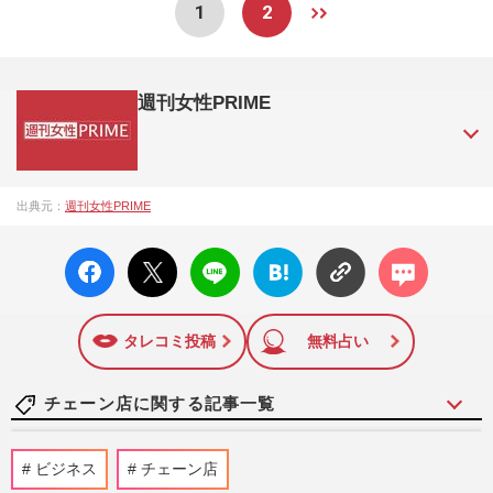
1
2
週刊女性PRIME
『週刊女性PRIME（シュージョプライム）』は、2015年（平
出典元：
週刊女性PRIME
成27年）1月に開設された主婦と生活社が運営する日本のニュ
ースサイトです。『週刊女性PRIME』編集者が担当する連載
facebo
X ポス
LINE
はてな
コメン
陣の執筆記事を配信するほか、女性週刊誌『週刊女性』の誌
ok い
ト
ブック
ト
面に掲載された記事から、インターネット利用者層にとって
いね
マーク
特に関心の高い題材の記事を、WEB向けにリライトして配信
に追加
しています！
タレコミ投稿
無料占い
チェーン店に関する記事一覧
『松のや』《ママ応援企画》を《夏休み企
ビジネス
チェーン店
画》に名称変更！真摯対応も「自分たちの