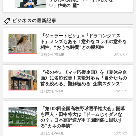
い」啓発の“壁”
ビジネスの最新記事
『ジェラートピケ』×『ドラゴンクエス
ト』メンズもある！意外なコラボの意外な
相性、“おうち時間”との親和性
週刊女性PRIME
2026/8/6
『松のや』《ママ応援企画》を《夏休み企
画》に名称変更！真摯対応も「自分たちの
首を絞める」難解極める“企業スタンス”
週刊女性PRIME
2026/8/5
「第108回全国高校野球選手権大会」開幕
も巨人・田中将大は「ドームじゃダメな
の？」日本高野連が甲子園開催に固執す
る“カネの事情”
週刊女性PRIME
2026/8/5