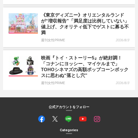
《東京ディズニー》オリエンタルランド
が“増収報告”「満足度は比例していない」
値上げ、クオリティ低下でゲストに募る不
満
週刊女性PRIME
2026/8/3
映画『トイ・ストーリー5』が絶好調！
「コナンにヨッシー、マイケルまで」
TOHOシネマズの高額ポップコーンボック
スに思わぬ“落とし穴”
週刊女性PRIME
2026/8/3
公式アカウントをフォロー
Categories