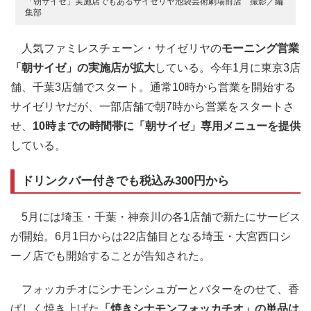
「朝サイゼ」実施店でもあるサイゼリヤ池袋芸術劇場前店 撮影／編
集部
人気ファミレスチェーン・サイゼリヤの
モーニング営業
「朝サイゼ」の実施店が拡大
している。今年1月に東京3店
舗、千葉3店舗でスタート。通常10時から営業を開始する
サイゼリヤだが、一部店舗で朝7時から営業をスタートさ
せ、
10時までの時間帯に「朝サイゼ」専用メニューを提供
している。
ドリンクバー付きでも税込み300円から
5月には埼玉・千葉・神奈川の各1店舗で新たにサービス
が開始。6月1日からは22店舗目となる埼玉・大宮西口シ
ーノ店でも開始することが告知された。
フォッカチオにシナモンシュガーとバターをのせて、香
ばしく焼き上げた
「焼きシナモンフォッカチオ」の単品は