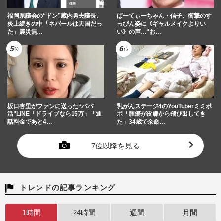
福岡県議会の“ドン”蔵内勇夫議長、
ぱーてぃーちゃん・信子、衝撃のす
炎上続きの中「ネパールは天国だっ
っぴん姿に《ギャルメイクよりい
た」震災無…
い》の声…“お…
坂口杏里がファンに送った“パパ
乳がんステージ4のYouTuberミミポ
活”LINE「ドライブなら15万」「通
ポ「腫瘍が皮膚から飛び出してき
話料金であと4…
た」34歳で余命…
7位以降を見る
トレンドの記事ランキング
1時間
24時間
週間
月間