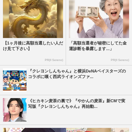
【1ヶ月後に高額当選したい人だ
「高額当選者が秘密にしてた金
け見て下さい】
運診断を暴露します...」
PR(Il Sereno)
PR(Il Sereno)
『クレヨンしんちゃん』と横浜DeNAベイスターズの
コラボに嘆く西武ライオンズファ...
《ヒカキン麦茶の裏で》『やかんの麦茶』新CMで実
写版『クレヨンしんちゃん』再始動...