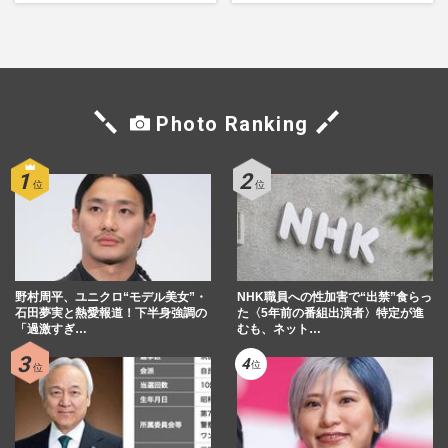
書き続けます」壮絶人生
Photo Ranking
野村周平、ユニクロ“モデル美女”・
NHK職員への性加害で“出禁”食らっ
石田夢実と熱愛報道！下半身強調の
た〈5年前の番組出演者〉特定が進
「過激すぎ…
むも、ネット…