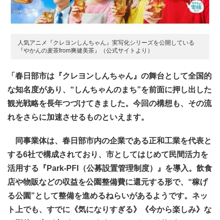
人気アニメ『クレヨンしんちゃん』実写化シリーズを公開している
『やかんの麦茶from爽健美茶』（公式サイトより）
「春日部市は『クレヨンしんちゃん』の舞台として全国的
な知名度があり、“しんちゃんのまち”を前面に押し出した
観光戦略を長年つづけてきました。今回の構想も、その流
れをさらに加速させるものといえます。
同事業体は、春日部市内の企業である正和工業を代表と
する6社で構成されており、市としてはじめて民間活力を
活用する『Park-PFI（公募設置管理制度）』を導入。飲食
店や物販などの収益を公園整備費に還元する形で、“稼げ
る公園”として整備を進めるねらいがあるようです。ネッ
ト上でも、すでに《気になりすぎる》《今から楽しみ》な