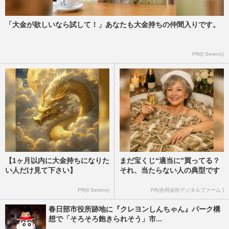
「大金が欲しいなら試して！」あなたも大金持ちの仲間入りです。
『トイ・ストーリー5』が『ズートピア2』
を上回る爆スタート！ “おかわり鑑賞”で
『国宝』に続く200億円超…
PR(Il Sereno)
週刊女性PRIME
2026/7/25
【1ヶ月以内に大金持ちになりた
まだ宝くじ“適当に”買ってる？
い人だけ見て下さい】
それ、当たらない人の典型です
PR(Il Sereno)
PR(合同会社デジタルファーム )
️春日部市役所跡地に『クレヨンしんちゃん』パーク構
想で「そろそろ飽きられそう」市...