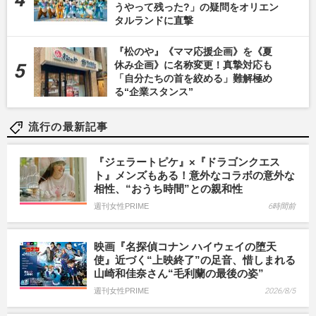
うやって残った?」の疑問をオリエン
タルランドに直撃
『松のや』《ママ応援企画》を《夏
休み企画》に名称変更！真摯対応も
「自分たちの首を絞める」難解極め
る“企業スタンス”
流行の最新記事
『ジェラートピケ』×『ドラゴンクエス
ト』メンズもある！意外なコラボの意外な
相性、“おうち時間”との親和性
週刊女性PRIME
6時間前
映画『名探偵コナン ハイウェイの堕天
使』近づく“上映終了”の足音、惜しまれる
山崎和佳奈さん“毛利蘭の最後の姿”
週刊女性PRIME
2026/8/5