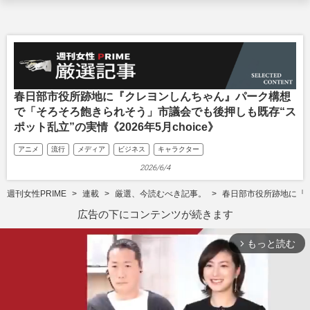
️春日部市役所跡地に『クレヨンしんちゃん』パーク構想
で「そろそろ飽きられそう」市議会でも後押しも既存“ス
ポット乱立”の実情《2026年5月choice》
アニメ
流行
メディア
ビジネス
キャラクター
2026/6/4
週刊女性PRIME
連載
厳選、今読むべき記事。
️春日部市役所跡地に『
広告の下にコンテンツが続きます
もっと読む
arrow_forward_ios