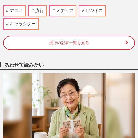
映画『名探偵コナン ハイウェイの堕天
アニメ
流行
メディア
ビジネス
使』近づく“上映終了”の足音、惜しまれる
山崎和佳奈さん“毛利蘭の…
キャラクター
週刊女性PRIME
2026/8/5
流行の記事一覧を見る
《唯一無二の変態メーカー》『高須クリニ
ック』『エガブレイブ』の会社がパチンコ
事業停止でファン悲嘆…高…
週刊女性PRIME
2026/8/1
あわせて読みたい
映画『秒速5センチメートル』主演の
SixTONES・松村北斗にオファー殺到、プ
ロから評価される「普通っぽい役…
週刊女性2025年11月11日・18日号
2026/7/30
ポケモン、30周年記念グッズの後出し“受
注生産”を発表「転売ヤーさよなら」転売
撲滅の“切り札”投入に歓…
週刊女性PRIME
2026/7/30