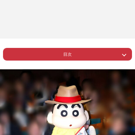
目次
ー 『クレヨンしんちゃん』の舞台春日
Page 1
部市
Page 2
ー “クレしん頼み”に不安視