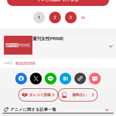
1
2
3
週刊女性PRIME
『週刊女性PRIME（シュージョプライム）』は、2015年（平
出典元：
週刊女性PRIME
成27年）1月に開設された主婦と生活社が運営する日本のニュ
ースサイトです。『週刊女性PRIME』編集者が担当する連載
facebo
X ポス
LINE
はてな
コメン
陣の執筆記事を配信するほか、女性週刊誌『週刊女性』の誌
ok い
ト
ブック
ト
面に掲載された記事から、インターネット利用者層にとって
いね
マーク
特に関心の高い題材の記事を、WEB向けにリライトして配信
に追加
しています！
タレコミ投稿
無料占い
アニメに関する記事一覧