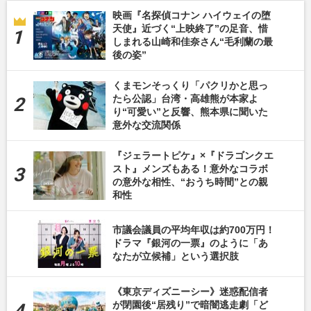
映画『名探偵コナン ハイウェイの堕
天使』近づく“上映終了”の足音、惜
しまれる山崎和佳奈さん“毛利蘭の最
後の姿”
くまモンそっくり「パクリかと思っ
たら公認」台湾・高雄熊が本家よ
り“可愛い”と反響、熊本県に聞いた
意外な交流関係
『ジェラートピケ』×『ドラゴンクエ
スト』メンズもある！意外なコラボ
の意外な相性、“おうち時間”との親
和性
市議会議員の平均年収は約700万円！
ドラマ『銀河の一票』のように「あ
なたが立候補」という選択肢
《東京ディズニーシー》迷惑配信者
が閉園後“居残り”で暗闇逃走劇「ど