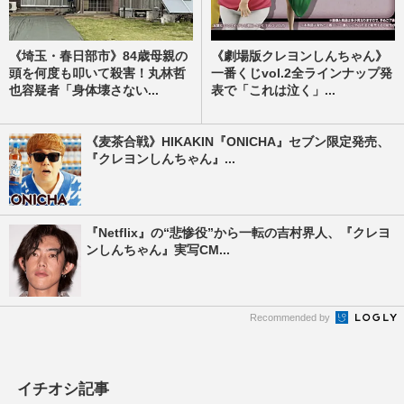
《埼玉・春日部市》84歳母親の
《劇場版クレヨンしんちゃん》
頭を何度も叩いて殺害！丸林哲
一番くじvol.2全ラインナップ発
也容疑者「身体壊さない...
表で「これは泣く」...
《麦茶合戦》HIKAKIN『ONICHA』セブン限定発売、
『クレヨンしんちゃん』...
『Netflix』の“悲惨役”から一転の吉村界人、『クレヨ
ンしんちゃん』実写CM...
Recommended by
イチオシ記事