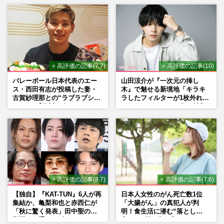
⭐ 高評価の記事(7.7)
⭐ 高評価の記事(10)
バレーボール日本代表のエー
山田涼介が『一次元の挿し
ス・西田有志が投稿した妻・
木』で魅せる新境地「キラキ
古賀紗理那との“ラブラブショ
ラしたフィルターが1枚外れて
ット”に「絶対に今じゃない」
くれたら」アイドル像を封印
「空気読んで」ネット上で批
した覚悟
判殺到の理由
⭐ 高評価の記事(8.7)
⭐ 高評価の記事(7.6)
【独自】『KAT-TUN』6人が再
日本人女性のがん死亡数1位
集結か、亀梨和也と赤西仁が
「大腸がん」の真犯人が判
「秋に驚く発表」田中聖の刑
明！食生活に潜む“落とし
期満了と重なる“匂わせ”では
穴”との付き合い方