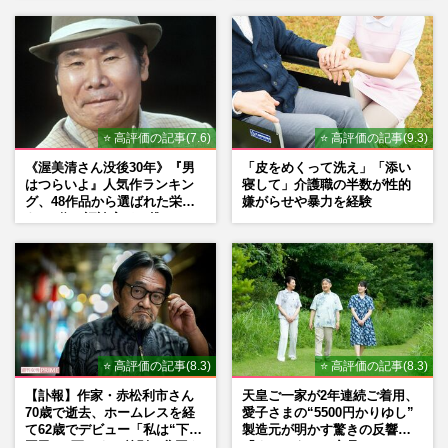
ない理由
⭐ 高評価の記事(7.6)
⭐ 高評価の記事(9.3)
《渥美清さん没後30年》『男
「皮をめくって洗え」「添い
はつらいよ』人気作ランキン
寝して」介護職の半数が性的
グ、48作品から選ばれた栄え
嫌がらせや暴力を経験
ある1位と評論家イチ推し
の“神作”は
⭐ 高評価の記事(8.3)
⭐ 高評価の記事(8.3)
【訃報】作家・赤松利市さん
天皇ご一家が2年連続ご着用、
70歳で逝去、ホームレスを経
愛子さまの“5500円かりゆし”
て62歳でデビュー「私は“下級
製造元が明かす驚きの反響
国民”。死ぬまで差別と貧困を
「まさかうちの商品とは…」