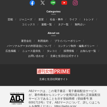
Categories
芸能
ジャニーズ
皇室
社会・事件
ライフ
トレンド
コミックス
連載一覧
タグ一覧
無料占い
About us
運営会社
利用規約
プライバシーポリシー
パーソナルデータの外部送信について
コンテンツ制作・編集ポリシー
広告掲載
ニュース提供先
タレコミ
採用情報
お知らせ一覧
お問い合わせ
主婦と生活社公式サイト
主婦と生活社関連サイト
ABJマークは、この電子書店・電子書籍配信サービス
が、著作権者からコンテンツ使用許諾を得た正規版配信
サービスであることを示す登録商標（登録番号 第
6091713号）です。ABJマークについて、詳しくはこち
らを御覧ください。
https://aebs.or.jp/