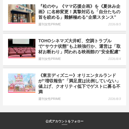
『松のや』《ママ応援企画》を《夏休み企
画》に名称変更！真摯対応も「自分たちの
首を絞める」難解極める“企業スタンス”
週刊女性PRIME
2026/8/5
TOHOシネマズ大井町、空調トラブル
で“サウナ状態”も上映強行か、運営は「取
材お断わり」問われる映画館の“安全配慮”
週刊女性PRIME
2026/8/4
《東京ディズニー》オリエンタルランド
が“増収報告”「満足度は比例していない」
値上げ、クオリティ低下でゲストに募る不
満
週刊女性PRIME
2026/8/3
公式アカウントをフォロー