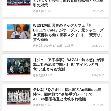
てけぼりでも推し進める高額転売・不正取
引の対策
週刊女性PRIME
2026/5/29
WEST.桐山照史のドッグカフェ「F
BULL'S Cafe」がオープン、元ジャニーズ
Jr.渡部怜も働く接客スタイルに「安売り」
賛否両論
週刊女性2026年5月12日・19日号
2026/4/30
【ジュニア不祥事】B&ZAI・鈴木悠仁が謝
罪…動画流出で問われる“アイドルの自
覚”と止まらぬ憶測
週刊女性PRIME
2026/3/30
テレ朝『Qさま!!』初出演のAmBitious浦
陸斗、団体戦で“身勝手プレー”して
ACEes那須雄登と比較され物議
週刊女性PRIME
2026/2/25