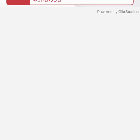
Powered by 
GliaStudios
M
u
t
e