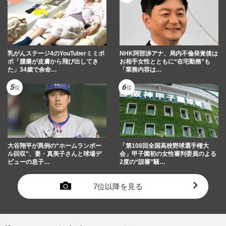
乳がんステージ4のYouTuberミミポ
NHK阿部渉アナ、局内不倫発覚後は
ポ「腫瘍が皮膚から飛び出してき
お相手女性とともに“在宅勤務”も
た」34歳で余命…
「業務内容は…
大谷翔平が異例の“ホームランボー
「第108回全国高校野球選手権大
ル回収”、妻・真美子さんと球場デ
会」甲子園初の女性審判委員のよる
ビューの息子…
2度の“誤審”騒…
7位以降を見る