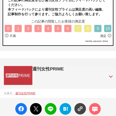
この記事の満足度をぜひ週刊女性プライムにフィードバックして
ください。
本フィードバックにより週刊女性プライムは満足度の高い編集、
記事制作を行って参ります。ご協力よろしくお願い致します。
この記事の閲覧したお客様の満足度
0
1
2
3
4
5
6
7
8
9
10
🙁
🙂
不満
満足
media weaver drive
週刊女性PRIME
『週刊女性PRIME（シュージョプライム）』は、2015年（平
出典元：
週刊女性PRIME
成27年）1月に開設された主婦と生活社が運営する日本のニュ
ースサイトです。『週刊女性PRIME』編集者が担当する連載
facebo
X ポス
LINE
はてな
コメン
陣の執筆記事を配信するほか、女性週刊誌『週刊女性』の誌
ok い
ト
ブック
ト
面に掲載された記事から、インターネット利用者層にとって