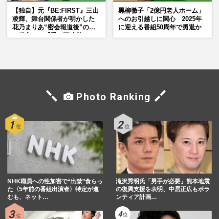
【独自】元『BE:FIRST』三山
黒柳徹子「2億円老人ホーム」
凌輝、舞台関係者が明かした
へのお引越しに関心 2025年
花乃まりあ“密会報道後”の呆
に迎える番組50周年で勇退か
れ発言と、『愛の不時着』の
劇場が答えた共演舞台の行方
Photo Ranking
NHK職員への性加害で“出禁”食らっ
滝沢秀明氏「男手が必要」熊本地震
た〈5年前の番組出演者〉特定が進
の復興支援を表明、中居正広もボラ
むも、ネット…
ンティア計画…