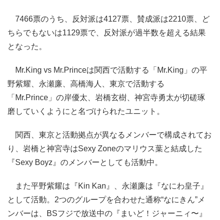
7466票のうち、反対派は4127票、賛成派は2210票、ど
ちらでもないは1129票で、反対派が過半数を超える結果
となった。
Mr.King vs Mr.Princeは関西で活動する「Mr.King」の平
野紫耀、永瀬廉、高橋海人、東京で活動する
「Mr.Prince」の岸優太、岩橋玄樹、神宮寺勇太が切磋琢
磨していくようにと名づけられたユニット。
関西、東京と活動拠点が異なるメンバーで構成されてお
り、岩橋と神宮寺はSexy Zoneのマリウス葉と結成した
『Sexy Boyz』のメンバーとしても活動中。
また平野紫耀は『Kin Kan』、永瀬廉は『なにわ皇子』
として活動。2つのグループを合わせた通称“なにきん”メ
ンバーは、BSフジで放送中の『まいど！ジャーニィ〜』