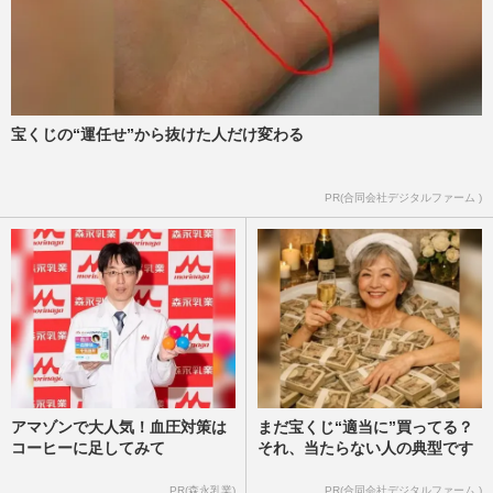
『Number_i』ファンミイベントで待望
の“フーディー”がグッズ化も「行けない人
も考慮して」不満が噴出した…
週刊女性PRIME
2026/7/15
宝くじの“運任せ”から抜けた人だけ変わる
Number_i・神宮寺勇太がお忍びバイク旅
PR(合同会社デジタルファーム )
で満喫した下田の夜、地元スナックで熱唱
したのは旧ジャニーズの楽曲…
週刊女性2026年7月28日・8月4日号
2026/7/13
アマゾンで大人気！血圧対策は
まだ宝くじ“適当に”買ってる？
コーヒーに足してみて
それ、当たらない人の典型です
PR(森永乳業)
PR(合同会社デジタルファーム )