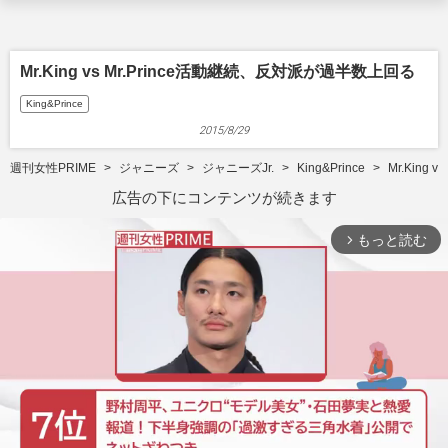
Mr.King vs Mr.Prince活動継続、反対派が過半数上回る
King&Prince
2015/8/29
週刊女性PRIME
ジャニーズ
ジャニーズJr.
King&Prince
Mr.King
広告の下にコンテンツが続きます
もっと読む
arrow_forward_ios