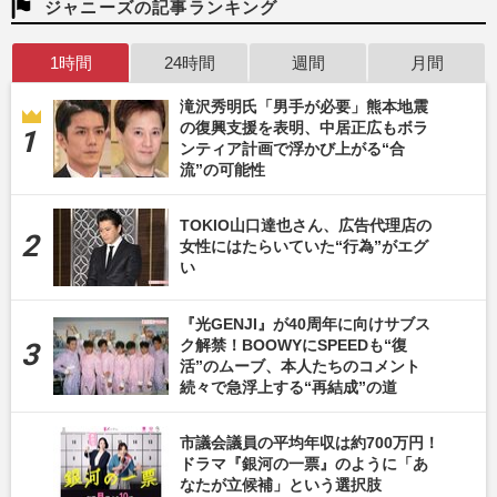
ジャニーズの記事ランキング
1時間
24時間
週間
月間
滝沢秀明氏「男手が必要」熊本地震
の復興支援を表明、中居正広もボラ
ンティア計画で浮かび上がる“合
流”の可能性
TOKIO山口達也さん、広告代理店の
女性にはたらいていた“行為”がエグ
い
『光GENJI』が40周年に向けサブス
ク解禁！BOOWYにSPEEDも“復
活”のムーブ、本人たちのコメント
続々で急浮上する“再結成”の道
市議会議員の平均年収は約700万円！
ドラマ『銀河の一票』のように「あ
なたが立候補」という選択肢