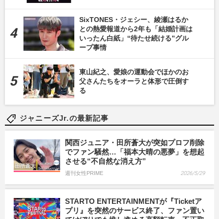
SixTONES・ジェシー、綾瀬はるか
との熱愛報道から2年も「結婚計画は
いったん白紙」“待たせ続ける”グル
ープ事情
東山紀之、愛娘の運動会でほかのお
父さんたちをオーラと体形で圧倒す
る
ジャニーズJr.の最新記事
関西ジュニア・田所蒼大が突如プロフ削除
でファン騒然…「福本大晴の悪夢」を想起
させる“不自然な消え方”
週刊女性PRIME
2026/5/29
STARTO ENTERTAINMENTが『Ticketア
プリ』を突然のサービス終了、ファン置い