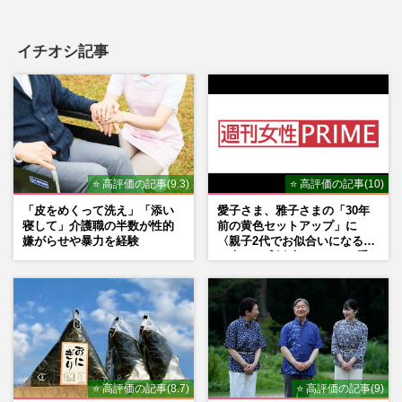
イチオシ記事
⭐ 高評価の記事(9.3)
⭐ 高評価の記事(10)
「皮をめくって洗え」「添い
愛子さま、雅子さまの「30年
寝して」介護職の半数が性的
前の黄色セットアップ」に
嫌がらせや暴力を経験
〈親子2代でお似合いになる〉
の声、ご成婚時のドレスも手
がけた森英恵さんとの絆
⭐ 高評価の記事(8.7)
⭐ 高評価の記事(9)