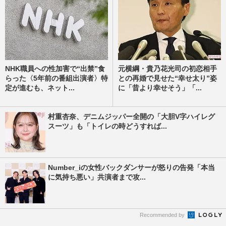
NHK職員への性加害で“出禁”食
元横綱・貴乃花光司の初恋相手
らった〈5年前の番組出演者〉特
との再婚で見せた“幸せ太り”姿
定が進むも、ネット...
に「昔より幸せそう」「...
村重杏奈、デニムジッパー全開の「大胆V字ハイレグ
スーツ」も「トイレの時どうすれば...
Number_iの女性バックダンサーが怒りの告発「本当
に気持ち悪い」共演者まで攻...
Recommended by