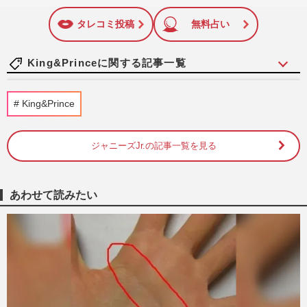
いね
マーク
特に関心の高い題材の記事を、WEB向けにリライトして配信
に追加
しています！
タレコミ投稿
無料占い
King&Princeに関する記事一覧
『Number_i』神宮寺勇太・平野紫耀・岸
King&Prince
優太が“海外進出”の夢実現も、チケット価
格が大幅変更！世界規模の…
週刊女性PRIME
2026/8/7
ジャニーズJr.の記事一覧を見る
Number_iの女性バックダンサーが怒りの
告発「本当に気持ち悪い」共演者まで攻撃
あわせて読みたい
したファンの過激行動《2026…
『週刊女性』編集部
2026/8/3
【独占入手】『Number_i』平野紫耀と岸
優太のストロー「肺活量対決」動画、勝敗
の行方と周囲で笑う元キンプ…
『週刊女性』編集部
2026/8/3