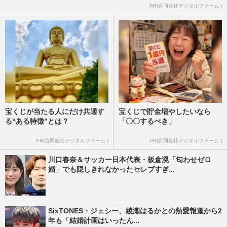
PR(合同会社デジタルファーム )
宝くじが当たる人にだけ共通す
宝くじで貯金増やしたいなら
る“ある特徴”とは？
「〇〇するべき」
PR(合同会社デジタルファーム )
PR(合同会社デジタルファーム )
川口春奈＆サッカー日本代表・板倉滉「匂わせゼロ
婚」でも隠しきれなかったセレブすぎ...
SixTONES・ジェシー、綾瀬はるかとの熱愛報道から2
年も「結婚計画はいったん...