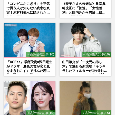
「コンビニおにぎり」を平気
《愛子さまの未来は》皇室典
で買う人が知らない残念な真
範改正に「拙速」「女性差
実！原材料表示に隠された添
別」と国内外から異論…残さ
加物の正体
れた「再改正」の道
⭐ 高評価の記事(10)
⭐ 高評価の記事(10)
『ACEes』浮所飛貴×深田竜生
山田涼介が『一次元の挿し
がドラマ『夏色の雲が恋と嵐
木』で魅せる新境地「キラキ
をまきおこす』で挑んだ恋人
ラしたフィルターが1枚外れて
役、照れながら挑んだキュン
くれたら」アイドル像を封印
シーン秘話
した覚悟
⭐ 高評価の記事(10)
⭐ 高評価の記事(8.5)