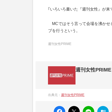
｢いろいろ書いた『週刊女性』が来
MCではそう言って会場を沸かせる
ブを行うという。
週刊女性PRIME
週刊女性PRIME
『週刊女性PRIME（シュージョプライム）
営する日本のニュースサイトです。『週刊女
出典元：
週刊女性PRIME
か、女性週刊誌『週刊女性』の誌面に掲載
高い題材の記事を、WEB向けにリライトし
faceboo
X ポス
LINE
はてな