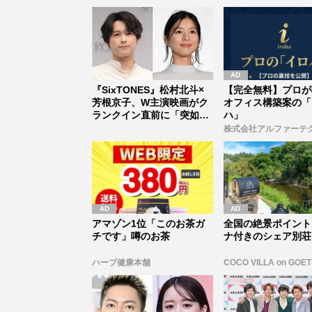
『SixTONES』松村北斗×
【完全無料】プロが
芳根京子、W主演映画がク
オフィス構築案の「
ランクイン直前に「突如中
ハ」
止...
株式会社アルファーテ
アマゾン1位「このお茶ガ
全国の絶景ポイント
チです」噂のお茶
ナ付きのシェア別荘
ハーブ健康本舗
COCO VILLA on GOE