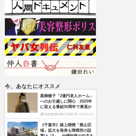
今、あなたにオススメ
黒柳徹子「2億円老人ホーム」
へのお引越しに関心 2025年
に迎える番組50周年で勇退か
週刊女性2024年7月9日号
2024/6/25
《千葉市》路上喫煙「禁止区
域」拡大を発表も喫煙所の設
置は「0」、分煙対策の行方を