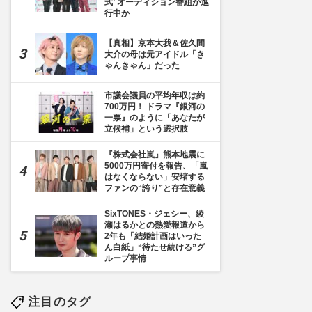
式”オーディション番組が進
行中か
【真相】京本大我＆佐久間
大介の母は元アイドル「き
ゃんきゃん」だった
市議会議員の平均年収は約
700万円！ ドラマ『銀河の
一票』のように「あなたが
立候補」という選択肢
『株式会社嵐』熊本地震に
5000万円寄付を報告、「嵐
はなくならない」安堵する
ファンの“誇り”と存在意義
SixTONES・ジェシー、綾
瀬はるかとの熱愛報道から
2年も「結婚計画はいった
ん白紙」“待たせ続ける”グ
ループ事情
注目のタグ