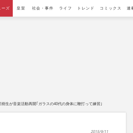
ニーズ
皇室
社会・事件
ライフ
トレンド
コミックス
連
沢樹生が音楽活動再開｢ガラスの40代の身体に鞭打って練習｣
2015/9/11