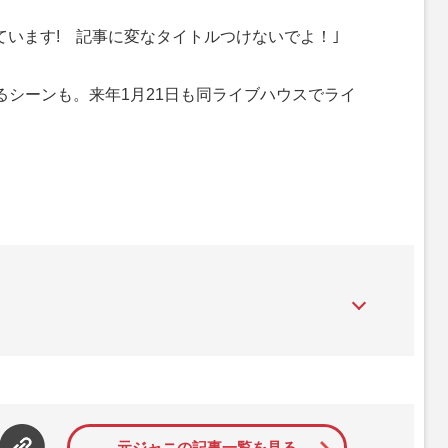
ています! 記事に変なタイトルつけないでよ！｣
シーンも。来年1月21日も同ライブハウスでライ
』は、2015年（平成27年）1月に開設された主婦と生活社が運
性PRIME』編集者が担当する連載陣の執筆記事を配信するほ
された記事から、インターネット利用者層にとって特に関心の
て配信しています！
元ジャニの記事一覧を見る