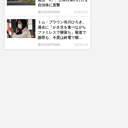
自治体に直撃
週刊女性PRIME
2026/5/27
トム・ブラウン布川ひろき、
過去に「かき氷を食べながら
ファミレスで寝落ち」報道で
謝罪も、今度は終電で寝…
週刊女性PRIME
2023/6/29