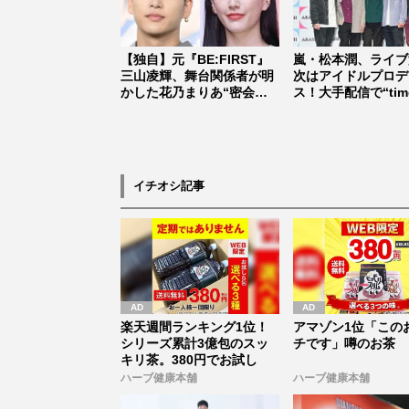
【独自】元『BE:FIRST』
嵐・松本潤、ライブ
三山凌輝、舞台関係者が明
次はアイドルプロデ
かした花乃まりあ“密会報
ス！大手配信で“time
道...
式...
イチオシ記事
楽天週間ランキング1位！
アマゾン1位「この
シリーズ累計3億包のスッ
チです」噂のお茶
キリ茶。380円でお試し
ハーブ健康本舗
ハーブ健康本舗