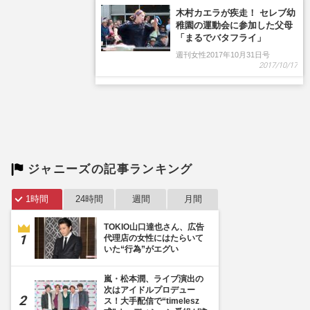
ジャニーズの記事ランキング
1時間
24時間
週間
月間
TOKIO山口達也さん、広告
代理店の女性にはたらいて
いた“行為”がエグい
嵐・松本潤、ライブ演出の
次はアイドルプロデュー
ス！大手配信で“timelesz