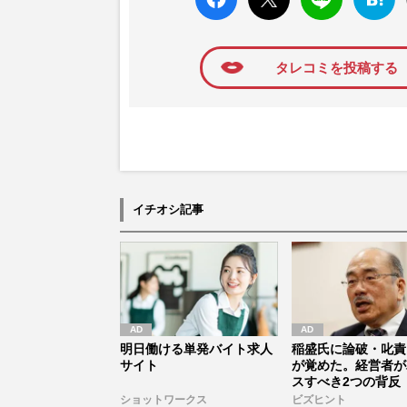
k いい
ト
ブック
ね
マーク
に追加
タレコミを投稿する
イチオシ記事
明日働ける単発バイト求人
稲盛氏に論破・叱責
サイト
が覚めた。経営者が
スすべき2つの背反
ショットワークス
ビズヒント