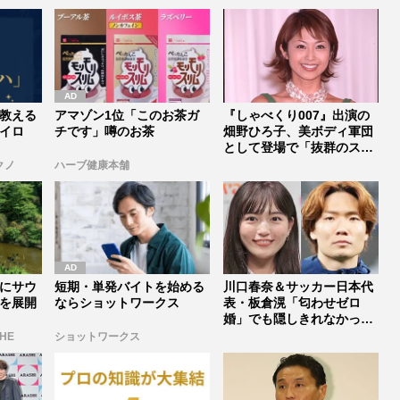
教える
アマゾン1位「このお茶ガ
『しゃべくり007』出演の
イロ
チです」噂のお茶
畑野ひろ子、美ボディ軍団
として登場で「抜群のスタ
イルは...
クノ
ハーブ健康本舗
にサウ
短期・単発バイトを始める
川口春奈＆サッカー日本代
を展開
ならショットワークス
表・板倉滉「匂わせゼロ
婚」でも隠しきれなかった
セレブすぎ...
THE
ショットワークス