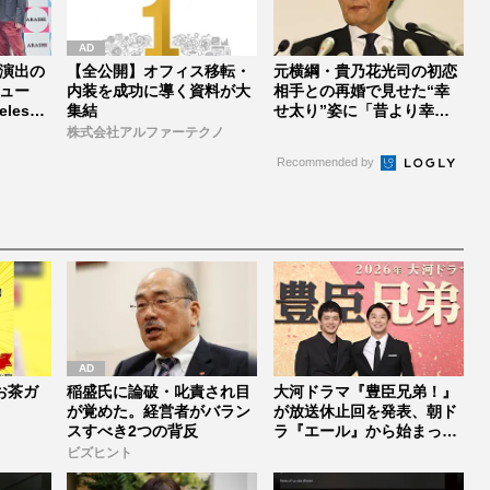
演出の
【全公開】オフィス移転・
元横綱・貴乃花光司の初恋
ュー
内装を成功に導く資料が大
相手との再婚で見せた“幸
lesz
集結
せ太り”姿に「昔より幸せ
そう」「...
株式会社アルファーテクノ
Recommended by
お茶ガ
稲盛氏に論破・叱責され目
大河ドラマ『豊臣兄弟！』
が覚めた。経営者がバラン
が放送休止回を発表、朝ド
スすべき2つの背反
ラ『エール』から始まった
「見習う...
ビズヒント