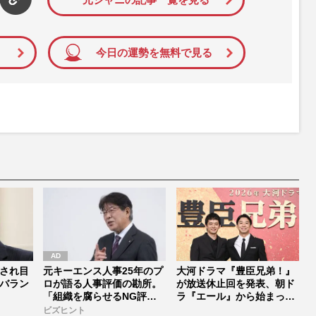
今日の運勢を無料で見る
され目
元キーエンス人事25年のプ
大河ドラマ『豊臣兄弟！』
バラン
ロが語る人事評価の勘所。
が放送休止回を発表、朝ド
「組織を腐らせるNG評
ラ『エール』から始まった
価」とは...
「見習う...
ビズヒント