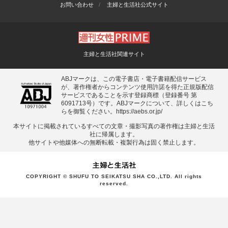
お問い合わせ
主婦と生活社公式サイト
主婦と生活社関連サイト
ABJマークは、この電子書店・電子書籍配信サービス
が、著作権者からコンテンツ使用許諾を得た正規版配信
サービスであることを示す登録商標（登録番号 第
6091713号）です。ABJマークについて、詳しくはこち
らを御覧ください。
https://aebs.or.jp/
本サイトに掲載されているすべての⽂章・撮影写真の著作権は主婦と⽣活
社に帰属します。
他サイトや他媒体への無断転載・複製⾏為は固く禁⽌します。
COPYRIGHT © SHUFU TO SEIKATSU SHA CO.,LTD. All rights
reserved.