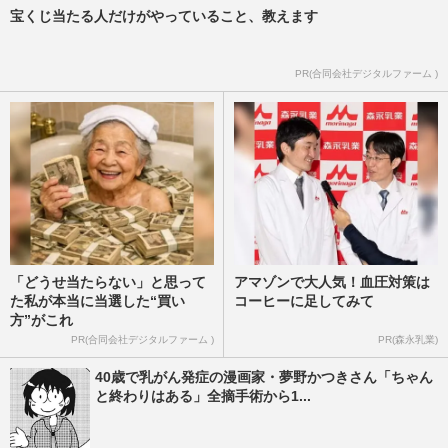
宝くじ当たる人だけがやっていること、教えます
PR(合同会社デジタルファーム )
「どうせ当たらない」と思って
アマゾンで大人気！血圧対策は
た私が本当に当選した“買い
コーヒーに足してみて
方”がこれ
PR(合同会社デジタルファーム )
PR(森永乳業)
40歳で乳がん発症の漫画家・夢野かつきさん「ちゃん
と終わりはある」全摘手術から1...