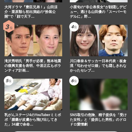
大河ドラマ『豊臣兄弟！』山田涼
小栗旬の“非公表長女”が顔隠しデビ
介・栗原類ら初出演組の“扮装公
ュー、透ける山田優の「スーパーモ
開”で「顔で天下…
デルに」野…
滝沢秀明氏「男手が必要」熊本地震
川口春奈＆サッカー日本代表・板倉
の復興支援を表明、中居正広もボラ
滉「匂わせゼロ婚」でも隠しきれな
ンティア計画…
かったセレブ…
乳がんステージ4のYouTuberミミポ
SNS取引の危険、精子提供を「受け
ポ「腫瘍が皮膚から飛び出してき
た女性」と「提供した男性」のドロ
た」34歳で余命…
ドロ愛憎劇