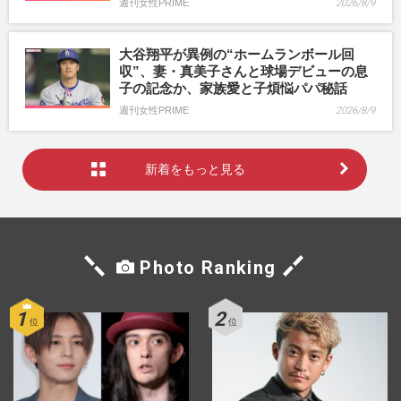
週刊女性PRIME
2026/8/9
大谷翔平が異例の“ホームランボール回
収”、妻・真美子さんと球場デビューの息
子の記念か、家族愛と子煩悩パパ秘話
週刊女性PRIME
2026/8/9
新着をもっと見る
Photo Ranking