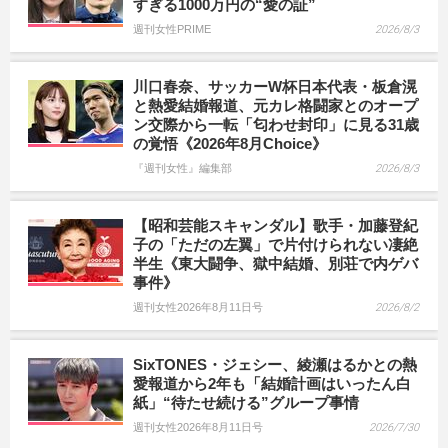
すぎる1000万円の“愛の証”
週刊女性PRIME
2026/8/3
川口春奈、サッカーW杯日本代表・板倉滉
と熱愛結婚報道、元カレ格闘家とのオープ
ン交際から一転「匂わせ封印」に見る31歳
の覚悟《2026年8月Choice》
『週刊女性』編集部
2026/8/3
【昭和芸能スキャンダル】歌手・加藤登紀
子の「ただの左翼」で片付けられない凄絶
半生《東大闘争、獄中結婚、別荘で内ゲバ
事件》
週刊女性2026年8月11日号
2026/8/2
SixTONES・ジェシー、綾瀬はるかとの熱
愛報道から2年も「結婚計画はいったん白
紙」“待たせ続ける”グループ事情
週刊女性2026年8月11日号
2026/7/30