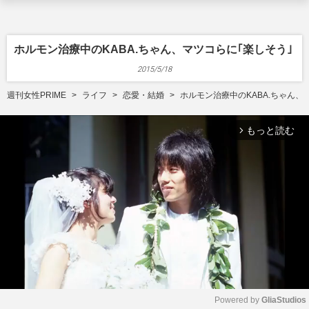
ホルモン治療中のKABA.ちゃん、マツコらに｢楽しそう｣
2015/5/18
週刊女性PRIME
ライフ
恋愛・結婚
ホルモン治療中のKABA.ちゃん、
もっと読む
arrow_forward_ios
Powered by 
GliaStudios