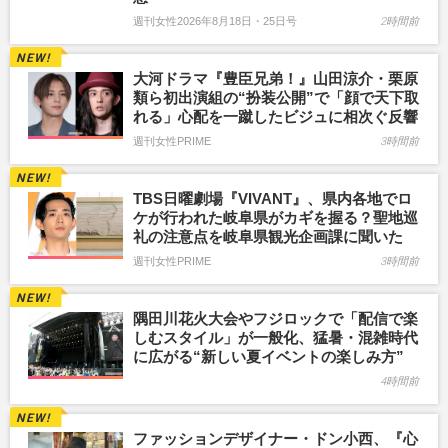
週刊女性2026年8月18日・25日号
2時間前
大河ドラマ『豊臣兄弟！』山田涼介・栗原
類ら初出演組の“扮装公開”で「顔で天下取
れる」心配を一蹴したビジュに相次ぐ反響
週刊女性PRIME
3時間前
TBS日曜劇場『VIVANT』、県内各地でロ
ケが行われた岐阜県がカギを握る？聖地巡
礼の注意点を岐阜県観光企画課に聞いた
週刊女性PRIME
3時間前
隅田川花火大会やフジロックで「配信で楽
しむスタイル」が一般化、猛暑・混雑時代
に広がる“新しい夏イベントの楽しみ方”
4時間前
ファッションデザイナー・ドン小西、『心