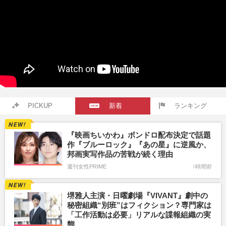
PICKUP
新着
ランキング
『映画ちいかわ』ボンドロ配布決定で話題
作『ブルーロック』『あの星』に逆風か、
邦画実写作品の苦戦が続く理由
週刊女性PRIME
1時間前
堺雅人主演・日曜劇場『VIVANT』劇中の
秘密組織“別班”はフィクション？専門家は
「工作活動は必要」リアルな諜報組織の実
態