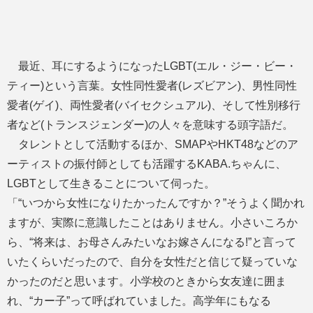
最近、耳にするようになったLGBT(エル・ジー・ビー・
ティー)という言葉。女性同性愛者(レズビアン)、男性同性
愛者(ゲイ)、両性愛者(バイセクシュアル)、そして性別移行
者など(トランスジェンダー)の人々を意味する頭字語だ。
タレントとして活動するほか、SMAPやHKT48などのア
ーティストの振付師としても活躍するKABA.ちゃんに、
LGBTとして生きることについて伺った。
「“いつから女性になりたかったんですか？”そうよく聞かれ
ますが、実際に意識したことはありません。小さいころか
ら、“将来は、お母さんみたいなお嫁さんになる!”と言って
いたくらいだったので、自分を女性だと信じて疑っていな
かったのだと思います。小学校のときから女友達に囲ま
れ、“カー子”って呼ばれていました。高学年にもなる