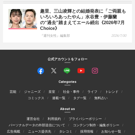
趣里、三山凌輝との結婚発表に「ご両親も
いろいろあったやん」水谷豊・伊藤蘭
の“過去”踏まえてエール続出《2026年7月
Choice》
『週刊女性』編集部
2026/7/30
公式アカウントをフォロー
Categories
芸能
ジャニーズ
皇室
社会・事件
ライフ
トレンド
コミックス
連載一覧
タグ一覧
無料占い
About us
運営会社
利用規約
プライバシーポリシー
パーソナルデータの外部送信について
コンテンツ制作・編集ポリシー
広告掲載
ニュース提供先
タレコミ
採用情報
お知らせ一覧