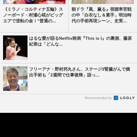
《ミラノ・コルティナ五輪》ス
朝ドラ『風、薫る』視聴率苦戦
ノーボード・村瀬心椛がビッグ
の中「白衣なし＆素手」明治時
エアで逆転の金！“普通の...
代の手術再現シーン、史実...
はるな愛が語るNetflix映画『This is I』の裏側、藤原
紀香は「どんな...
フリーアナ・野村邦丸さん、ステージ3腎臓がんで摘
出手術も「2週間で仕事復帰」語っ...
Recommended by