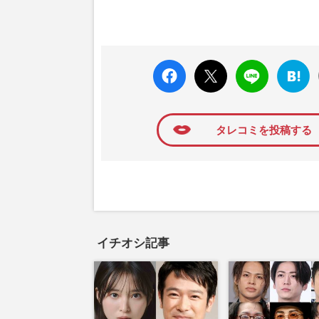
faceboo
X ポス
LINE
はてな
k いい
ト
ブック
ね
マーク
に追加
タレコミを投稿する
イチオシ記事