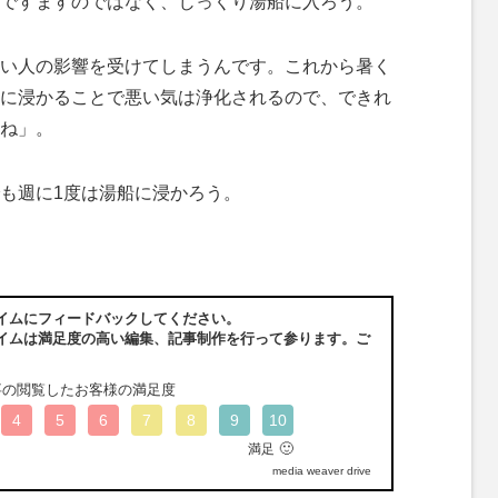
ですますのではなく、じっくり湯船に入ろう。
い人の影響を受けてしまうんです。これから暑く
に浸かることで悪い気は浄化されるので、できれ
ね」。
も週に1度は湯船に浸かろう。
イムにフィードバックしてください。
イムは満足度の高い編集、記事制作を行って参ります。ご
事の閲覧したお客様の満足度
4
5
6
7
8
9
10
🙂
満足
media weaver drive