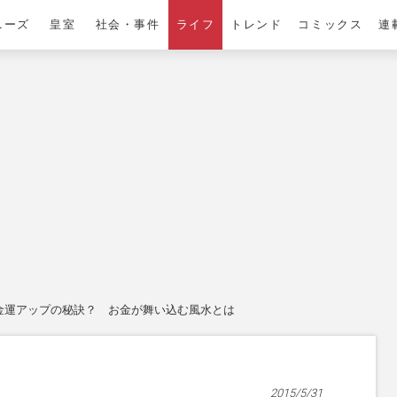
ニーズ
皇室
社会・事件
ライフ
トレンド
コミックス
連
金運アップの秘訣？ お金が舞い込む風水とは
2015/5/31