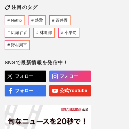
注目のタグ
Netflix
熱愛
蒼井優
広瀬すず
林遣都
小栗旬
野村周平
SNSで最新情報を発信中！
フォロー
フォロー
フォロー
公式Youtube