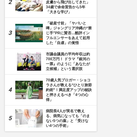
皮膚から飛び出してきた」
34歳で余命宣告から5年
「大きな学び」
「破産寸前」「ヤバいと
噂」ジャングリア沖縄の“禁
じ手”PRに賛否…酷評イン
フルエンサーをあえて起用
した「自虐」の覚悟
市議会議員の平均年収は約
700万円！ ドラマ『銀河の
一票』のように「あなたが
立候補」という選択肢
70歳人気ブロガー・ショコ
ラさんが教える“ひとり旅節
約術”！満足度アップの秘訣
と押さえるべき「4つの心
得」
病院長4人が実名で教え
る、病気になっても「のま
ない5つの薬」と「受けな
い4つの手術」