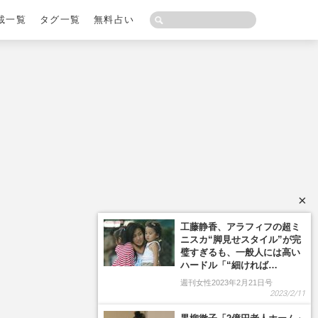
載一覧
タグ一覧
無料占い
×
工藤静香、アラフィフの超ミ
ニスカ“脚見せスタイル”が完
璧すぎるも、一般人には高い
ハードル「“細ければ…
週刊女性2023年2月21日号
2023/2/11