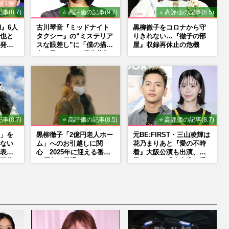
事(8.7)
⭐ 高評価の記事(9.7)
⭐ 高評価の記事(8.5)
N』6人
古川琴音『ミッドナイト
黒柳徹子をコロナから守
也と
タクシー』の“ミステリア
りきれない…『徹子の部
発
スな眼差し”に「僕の描く
屋』収録再休止の危機
了と
女の子みたい」現代美術
はない
家・奈良美智氏もSNS
で“公認”
事(8.7)
⭐ 高評価の記事(8.5)
⭐ 高評価の記事(8.7)
」を
黒柳徹子「2億円老人ホー
元BE:FIRST・三山凌輝は
ない
ム」へのお引越しに関
花乃まりあと『愛の不時
表示
心 2025年に迎える番組
着』大阪公演も出演、趣
正体
50周年で勇退か
里はドラマ『大空港』番
宣行脚に「メンタル強す
ぎ」の実情