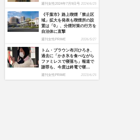
週刊女性2024年7月9日号
2024/6/25
《千葉市》路上喫煙「禁止区
域」拡大を発表も喫煙所の設
置は「0」、分煙対策の行方を
自治体に直撃
週刊女性PRIME
2026/5/27
トム・ブラウン布川ひろき、
過去に「かき氷を食べながら
ファミレスで寝落ち」報道で
謝罪も、今度は終電で寝…
週刊女性PRIME
2023/6/29