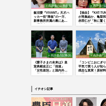
⭐ 高評価の記事(8.5)
⭐ 高評価の記
飯沼愛『VIVANT』天才ハ
【独自】『KAT-TU
ッカー役“降板”の一方、
が再集結か、亀梨和
新事務所所属の裏にあっ
赤西仁が「秋に驚く
た堺雅人マネージャーの
表」田中聖の刑期満
「後押し」
重なる“匂わせ”で
理由
⭐ 高評価の記事(9)
⭐ 高評価の記
《愛子さまの未来は》皇
「コンビニおにぎり
室典範改正に「拙速」
平気で買う人が知ら
「女性差別」と国内外か
残念な真実！原材料
ら異論…残された「再改
に隠された添加物の
正」の道
イチオシ記事