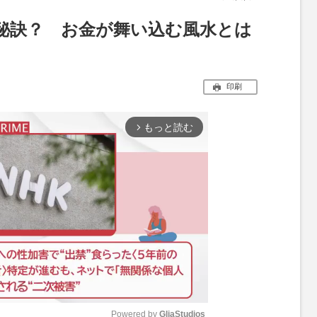
秘訣？ お金が舞い込む風水とは
印刷
もっと読む
arrow_forward_ios
Powered by 
GliaStudios