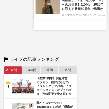
黒柳徹子「2億円老人ホーム」
へのお引越しに関心 2025年
に迎える番組50周年で勇退か
週刊女性2024年7月9日号
2024/6/25
ライフの記事ランキング
1時間
24時間
週間
月間
《開業1周年》倒産寸前・
ガラガラ…酷評だらけの
『ジャングリア沖縄』「ス
コールダンス」がプチバズ
り、路線変更で巻き返しか
乳がんステージ4の
YouTuberミミポポ「腫瘍が