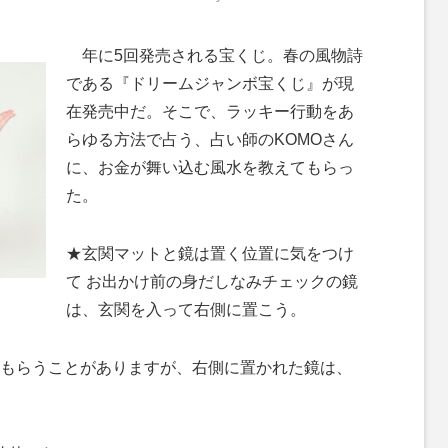
M
年に5回発売される宝くじ。春の風物詩
u
である『ドリームジャンボ宝くじ』が現
t
在発売中だ。そこで、ラッキー行動をあ
e
らゆる方法で占う、占い師のKOMOさん
に、お金が舞い込む風水を教えてもらっ
た。
★玄関マットと鏡は置く位置に気をつけ
て お出かけ前の身だしなみチェックの鏡
は、玄関を入って右側に置こう。
もらうことがありますが、右側に置かれた鏡は、