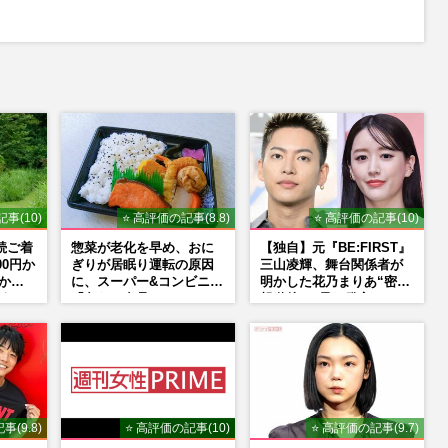
事(10)
⭐ 高評価の記事(8.8)
⭐ 高評価の記事(10)
続ご着
惣菜が老化を早め、おに
【独自】元『BE:FIRST』
00円か
ぎりが居眠り運転の原因
三山凌輝、舞台関係者が
明かす
に、スーパー&コンビニの
明かした花乃まりあ“密会
うち
「危ない食品」
報道後”の呆れ発言と、
『愛の不時着』の劇場が
答えた共演舞台の行方
事(9.8)
⭐ 高評価の記事(10)
⭐ 高評価の記事(9.7)