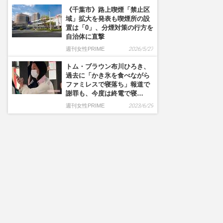
《千葉市》路上喫煙「禁止区
域」拡大を発表も喫煙所の設
置は「0」、分煙対策の行方を
自治体に直撃
週刊女性PRIME
2026/5/27
トム・ブラウン布川ひろき、
過去に「かき氷を食べながら
ファミレスで寝落ち」報道で
謝罪も、今度は終電で寝…
週刊女性PRIME
2023/6/29