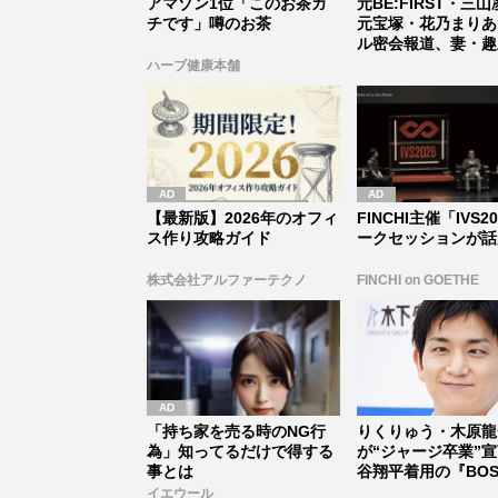
アマゾン1位「このお茶ガ
元BE:FIRST・三
チです」噂のお茶
元宝塚・花乃まりあ
ル密会報道、妻・趣
産...
ハーブ健康本舗
【最新版】2026年のオフィ
FINCHI主催「IVS2
ス作り攻略ガイド
ークセッションが話
株式会社アルファーテクノ
FINCHI on GOETHE
「持ち家を売る時のNG行
りくりゅう・木原龍
為」知ってるだけで得する
が“ジャージ卒業”
事とは
谷翔平着用の『BOS
万円ジ...
イエウール