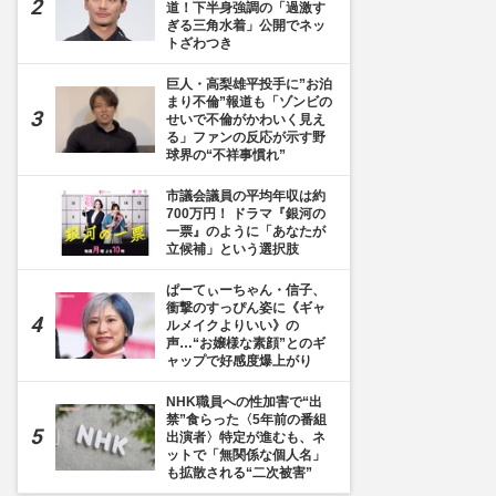
道！下半身強調の「過激す
ぎる三角水着」公開でネッ
トざわつき
巨人・高梨雄平投手に”お泊
まり不倫”報道も「ゾンビの
せいで不倫がかわいく見え
る」ファンの反応が示す野
球界の“不祥事慣れ”
市議会議員の平均年収は約
700万円！ ドラマ『銀河の
一票』のように「あなたが
立候補」という選択肢
ぱーてぃーちゃん・信子、
衝撃のすっぴん姿に《ギャ
ルメイクよりいい》の
声…“お嬢様な素顔”とのギ
ャップで好感度爆上がり
NHK職員への性加害で“出
禁”食らった〈5年前の番組
出演者〉特定が進むも、ネ
ットで「無関係な個人名」
も拡散される“二次被害”