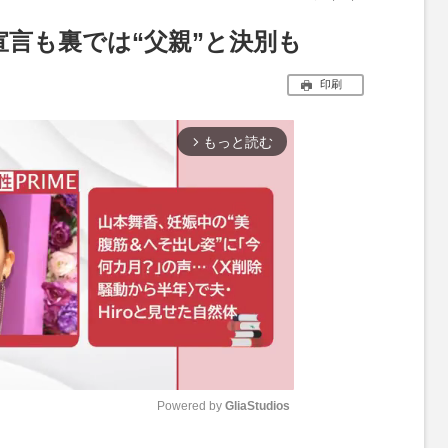
言も裏では“父親”と決別も
印刷
もっと読む
arrow_forward_ios
Powered by 
GliaStudios