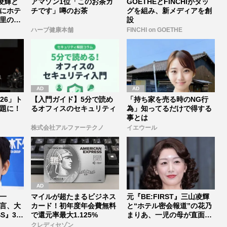
山凌輝と
アマゾン1位「このお茶ガ
GOETHEとFINCHIがタッ
にホテ
チです」噂のお茶
グを組み、新メディアを創
里の出
設
ハーブ健康本舗
FINCHI on GOETHE
026」ト
【入門ガイド】5分で読め
「持ち家を売る時のNG行
題に！
るオフィスのセキュリティ
為」知ってるだけで得する
事とは
株式会社アルファーテクノ
イエウール
一
マイルが超たまるビジネス
元『BE:FIRST』三山凌輝
宣言、大
カード！初年度年会費無料
と“ホテル密会報道”の花乃
S』37
で還元率最大1.125%
まりあ、一児の母が直面
す...
クレディセゾン