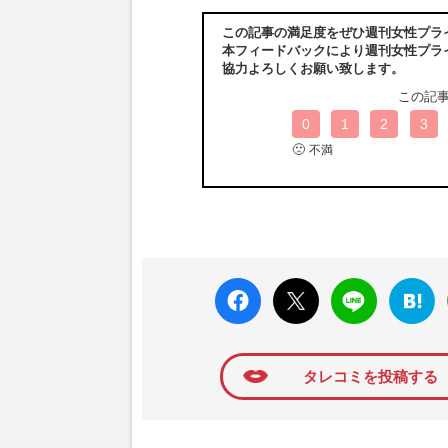
この記事の満足度をぜひ週刊女性プラ
本フィードバックにより週刊女性プラ
協力よろしくお願い致します。
この記
0
1
2
3
🙁
不満
faceboo
X ポス
LINE
はてな
k いい
ト
ブック
ね
マーク
に追加
タレコミを投稿する