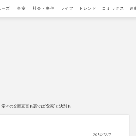
ニーズ
皇室
社会・事件
ライフ
トレンド
コミックス
連
、堂々の交際宣言も裏では“父親”と決別も
2014/12/2