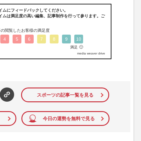
イムにフィードバックしてください。
イムは満足度の高い編集、記事制作を行って参ります。ご
事の閲覧したお客様の満足度
4
5
6
7
8
9
10
🙂
満足
media weaver drive
スポーツの記事一覧を見る
今日の運勢を無料で見る