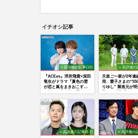
イチオシ記事
⭐ 高評価の記事(10)
⭐ 高評価の記
『ACEes』浮所飛貴×深田
天皇ご一家が2年連
竜生がドラマ『夏色の雲
用、愛子さまの“55
が恋と嵐をまきおこす』
りゆし” 製造元が
で挑んだ恋人役、照れな
驚きの反響「まさか
がら挑んだキュンシーン
の商品とは…」
秘話
⭐ 高評価の記事(8.7)
⭐ 高評価の記