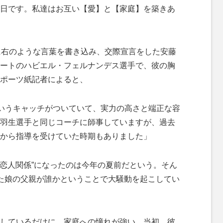
M
日です。私達はお互い【愛】と【家庭】を築きあ
u
t
e
に右のような言葉を書き込み、交際宣言をした安藤
ートのハビエル・フェルナンデス選手で、彼の胸
ポーツ紙記者によると、
というキャッチがついていて、実力の高さと端正な容
羽生選手と同じコーチに師事していますが、過去
から指導を受けていた時期もありました」
“恋人関係”になったのは今年の夏前だという。そん
た娘の父親が誰かということで大騒動を起こしてい
しているだけに、家庭への憧れが強い。当初、彼