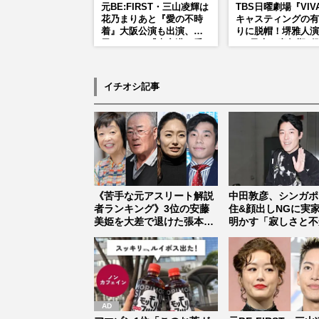
元BE:FIRST・三山凌輝は
TBS日曜劇場『VIV
花乃まりあと『愛の不時
キャスティングの有
着』大阪公演も出演、趣
りに脱帽！堺雅人演
里はドラマ『大空港』番
る“乃木の青年期”
宣行脚に「メンタル強す
そっくり説根強い
ぎ」の実情
Mr.Children桜井
ンドマン長男・櫻井
イチオシ記事
だった
《苦手な元アスリート解説
中田敦彦、シンガポ
者ランキング》3位の安藤
住&顔出しNGに実
美姫を大差で退けた張本
明かす「寂しさと不
勲、松岡修...
《202...