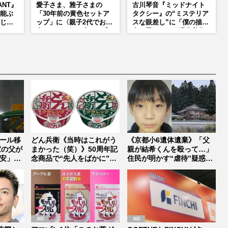
ANT』
愛子さま、雅子さまの
古川琴音『ミッドナイト
能ぶ
「30年前の黄色セットア
タクシー』の“ミステリア
じ
ップ」に〈親子2代でお似
スな眼差し”に「僕の描く
役は、
合いになる〉の声、ご成
女の子みたい」現代美術
婚時のドレスも手がけた
家・奈良美智氏もSNS
和寿のバ
森英恵さんとの絆
で“公認”
海音
ール移
どん兵衛《当時はこれがう
《京都小6遺体遺棄》「父
家の父が
まかった（笑）》50周年記
親が結希くんを殴って…」
安」
念商品で“先人をばかに”で
住民が明かす“虐待”疑惑
炎上...
「オトン...