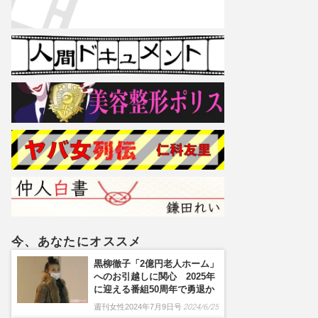
今、あなたにオススメ
黒柳徹子「2億円老人ホーム」
へのお引越しに関心 2025年
に迎える番組50周年で勇退か
週刊女性2024年7月9日号
2024/6/25