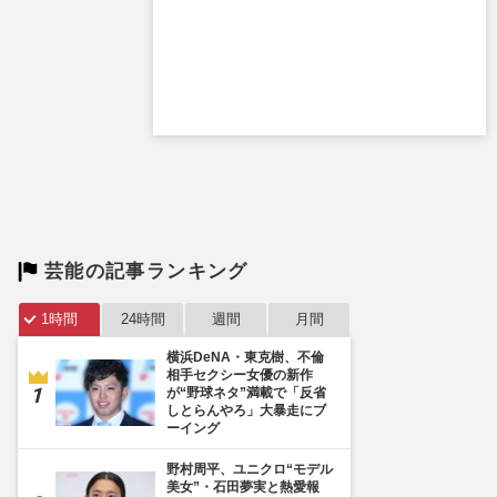
芸能の記事ランキング
1時間
24時間
週間
月間
横浜DeNA・東克樹、不倫
相手セクシー女優の新作
が“野球ネタ”満載で「反省
しとらんやろ」大暴走にブ
ーイング
野村周平、ユニクロ“モデル
美女”・石田夢実と熱愛報