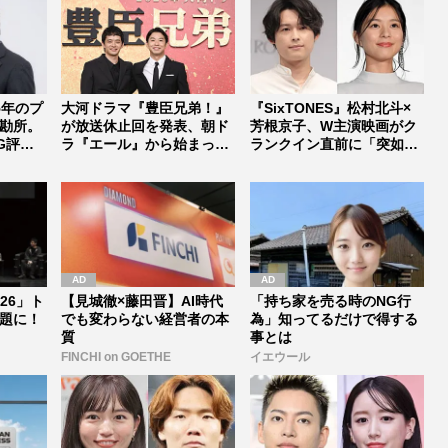
5年のプ
大河ドラマ『豊臣兄弟！』
『SixTONES』松村北斗×
勘所。
が放送休止回を発表、朝ド
芳根京子、W主演映画がク
G評
ラ『エール』から始まった
ランクイン直前に「突如中
「見習う...
止...
026」ト
【見城徹×藤田晋】AI時代
「持ち家を売る時のNG行
題に！
でも変わらない経営者の本
為」知ってるだけで得する
質
事とは
FINCHI on GOETHE
イエウール