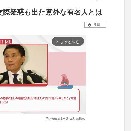
交際疑惑も出た意外な有名人とは
印刷
もっと読む
arrow_forward_ios
Powered by 
GliaStudios