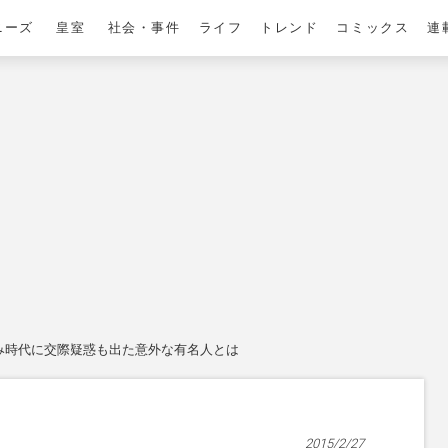
ニーズ
皇室
社会・事件
ライフ
トレンド
コミックス
連
み時代に交際疑惑も出た意外な有名人とは
2015/2/27