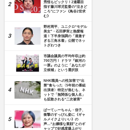
秀悟もビックリ！2連覇目
指す藤川球児監督の“泣きど
ころ”にファン《鳥谷2世求
む》
野村周平、ユニクロ“モデル
美女”・石田夢実と熱愛報
道！下半身強調の「過激す
ぎる三角水着」公開でネッ
トざわつき
市議会議員の平均年収は約
700万円！ ドラマ『銀河の
一票』のように「あなたが
立候補」という選択肢
NHK職員への性加害で“出
禁”食らった〈5年前の番組
出演者〉特定が進むも、ネ
ットで「無関係な個人名」
も拡散される“二次被害”
ぱーてぃーちゃん・信子、
衝撃のすっぴん姿に《ギャ
ルメイクよりいい》の
声…“お嬢様な素顔”とのギ
ャップで好感度爆上がり