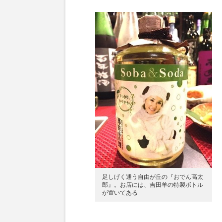
足しげく通う自由が丘の『おでん高太
郎』。お店には、吉田羊の特製ボトル
が置いてある