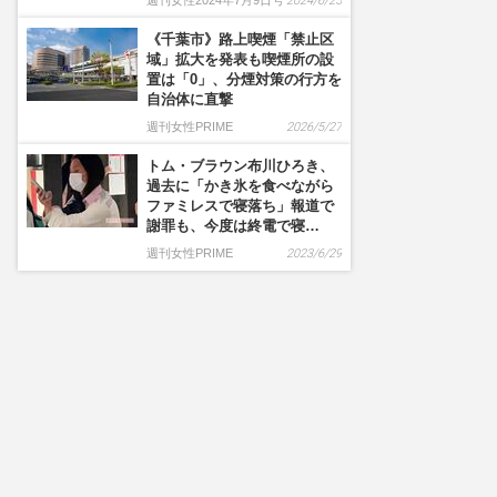
週刊女性2024年7月9日号
2024/6/25
《千葉市》路上喫煙「禁止区
域」拡大を発表も喫煙所の設
置は「0」、分煙対策の行方を
自治体に直撃
週刊女性PRIME
2026/5/27
トム・ブラウン布川ひろき、
過去に「かき氷を食べながら
ファミレスで寝落ち」報道で
謝罪も、今度は終電で寝…
週刊女性PRIME
2023/6/29