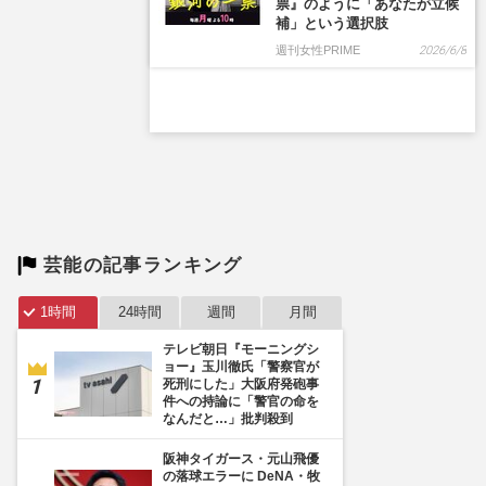
芸能の記事ランキング
1時間
24時間
週間
月間
テレビ朝日『モーニングシ
ョー』玉川徹氏「警察官が
死刑にした」大阪府発砲事
件への持論に「警官の命を
なんだと…」批判殺到
阪神タイガース・元山飛優
の落球エラーに DeNA・牧