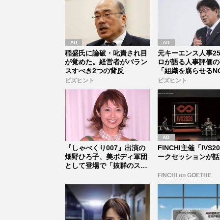
稲盛氏に論破・叱責され目
元キーエンス人事2
が覚めた。経営者がバラン
ロが語る人事評価の
スすべき2つの背反
「組織を腐らせるN
価」とは...
ビズヒント
ビズヒント
『しゃべくり007』出演の
FINCHI主催「IVS2
畑野ひろ子、美ボディ軍団
ークセッションが話
として登場で「抜群のスタ
イルは...
FINCHI on GOETHE