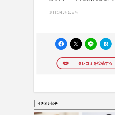
週刊女性3月10日号
faceboo
X ポス
LINE
はてな
k いい
ト
ブック
ね
マーク
に追加
タレコミを投稿する
イチオシ記事