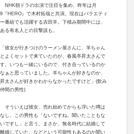
M
NHK朝ドラの出演で注目を集め、昨年は月
u
9『HERO』で木村拓哉と共演。現在はバラエティ
t
ー番組でも活躍する吉田羊。下積み期間中には、
e
ある有名人との目撃談も。
「彼女が行きつけのラーメン屋さんに、羊ちゃん
とよくセットで来ていたのが、春風亭昇太さんで
す。いつも一緒にいるので、付き合っているのか
なぁと思っていました。羊ちゃんが好きなのか、
昇太さんが好きかわからなかったですけど」(飲み
仲間の男性)
そういえば彼女、売れ始めてからも浮いた噂は
なし。この男性も「ないですね。聞いたこともな
いですし」と言う。まさか、無名時代に結婚して
離婚していた、などという可能性もあるのか聞い