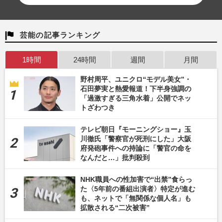
芸能の記事ランキング
1時間
24時間
週間
月間
野村周平、ユニクロ“モデル美女”・
石田夢実と熱愛報道！下半身強調の
「過激すぎる三角水着」公開でネッ
トざわつき
テレビ朝日『モーニングショー』玉
川徹氏「警察官が死刑にした」大阪
府発砲事件への持論に「警官の命を
なんだと…」批判殺到
NHK職員への性加害で“出禁”食らっ
た〈5年前の番組出演者〉特定が進む
も、ネットで「無関係な個人名」も
拡散される“二次被害”