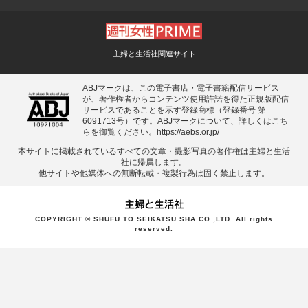
主婦と生活社関連サイト
ABJマークは、この電子書店・電子書籍配信サービス
が、著作権者からコンテンツ使用許諾を得た正規版配信
サービスであることを示す登録商標（登録番号 第
6091713号）です。ABJマークについて、詳しくはこち
らを御覧ください。
https://aebs.or.jp/
本サイトに掲載されているすべての⽂章・撮影写真の著作権は主婦と⽣活
社に帰属します。
他サイトや他媒体への無断転載・複製⾏為は固く禁⽌します。
COPYRIGHT © SHUFU TO SEIKATSU SHA CO.,LTD. All rights
reserved.