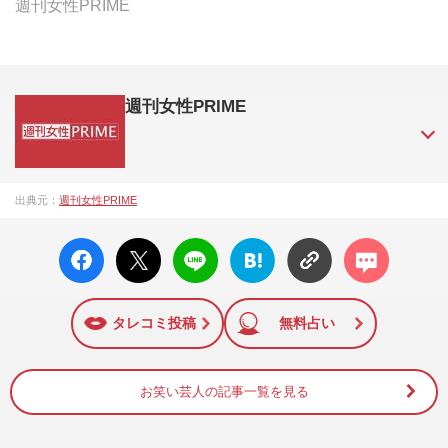
週刊女性PRIME
週刊女性PRIME
『週刊女性PRIME（シュージョプライム）』は、2015年（平
出典元：
週刊女性PRIME
成27年）1月に開設された主婦と生活社が運営する日本のニュ
ースサイトです。『週刊女性PRIME』編集者が担当する連載
facebo
X ポス
LINE
はてな
コメン
陣の執筆記事を配信するほか、女性週刊誌『週刊女性』の誌
ok い
ト
ブック
ト
面に掲載された記事から、インターネット利用者層にとって
いね
マーク
特に関心の高い題材の記事を、WEB向けにリライトして配信
に追加
しています！
タレコミ投稿
無料占い
お笑い芸人の記事一覧を見る