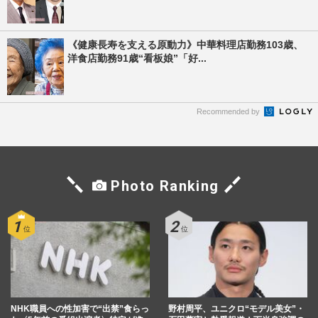
《健康長寿を支える原動力》中華料理店勤務103歳、
洋食店勤務91歳“看板娘”「好...
Recommended by
Photo Ranking
NHK職員への性加害で“出禁”食らっ
野村周平、ユニクロ“モデル美女”・