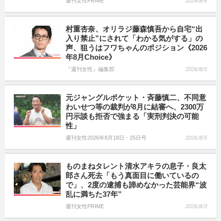
週刊女性PRIME
2026/8/6
村重杏奈、オリラジ藤森慎吾から自宅“出
入り禁止”にされて「わかる気がする」の
声、狙うはフワちゃんのポジション《2026
年8月Choice》
『週刊女性』編集部
2026/8/5
元ジャングルポケット・斉藤慎二、不同意
わいせつ等の裁判が8月に結審へ、2300万
円示談も拒否で強まる「実刑判決の可能
性」
週刊女性2026年8月18日・25日号
2026/8/5
ものまねタレント清水アキラの息子・良太
郎さん死去「もう真面目に働いているの
で」、2度の逮捕も諦めなかった芸能界“波
乱に満ちた37年”
週刊女性PRIME
2026/8/3