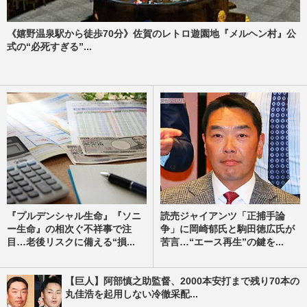
《嬉野温泉駅から徒歩70分》佐賀のレトロ遊園地『メルヘン村』公
式の“必死すぎる”...
『プルデンシャル生命』『ソニ
読売ジャイアンツ「正捕手論
ー生命』の相次ぐ不祥事で注
争」に岡崎郁氏と駒田徳広氏が
目…老後リスクに備える“損...
苦言…“エース再生”の鍵を...
【巨人】阿部慎之助監督、2000本安打まで残り70本の
丸佳浩を起用しない冷徹采配...