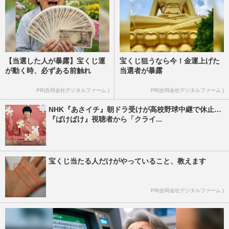
【当選した人が暴露】宝くじ運
宝くじ狙うなら今！金運上げた
が動く時、必ずある前触れ
当選者が暴露
PR(合同会社デジタルファーム )
PR(合同会社デジタルファーム )
NHK『あさイチ』朝ドラ受けが高校野球中継で休止…
『ばけばけ』視聴者から「クライ...
宝くじ当たる人だけがやっていること、教えます
PR(合同会社デジタルファーム )