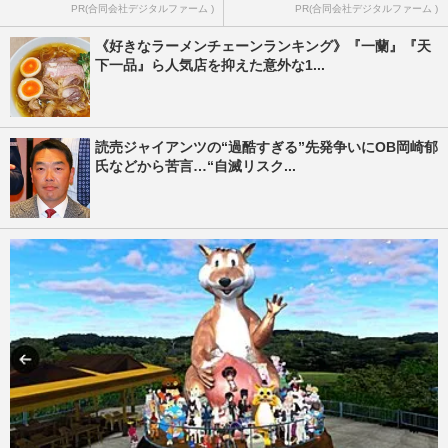
PR(合同会社デジタルファーム )
PR(合同会社デジタルファーム )
《好きなラーメンチェーンランキング》『一蘭』『天
下一品』ら人気店を抑えた意外な1...
読売ジャイアンツの“過酷すぎる”先発争いにOB岡崎郁
氏などから苦言…“自滅リスク...