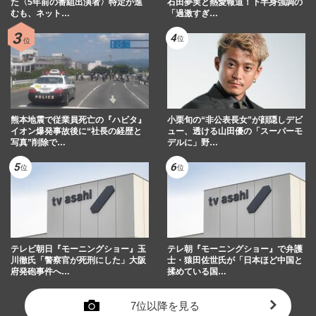
た〈5年前の番組出演者〉特定が進
石田夢実と熱愛報道！下半身強調の
むも、ネット…
「過激すぎ…
熊本地震で従業員死亡の『ハビタ』
小栗旬の“非公表長女”が顔隠しデビ
イオン爆発事故後に“社長の経歴と
ュー、透ける山田優の「スーパーモ
写真”削除で…
デルに」野…
テレビ朝日『モーニングショー』玉
テレ朝『モーニングショー』で弁護
川徹氏「警察官が死刑にした」大阪
士・猿田佐世氏が「日本ほど中国と
府発砲事件へ…
揉めている国…
7位以降を見る