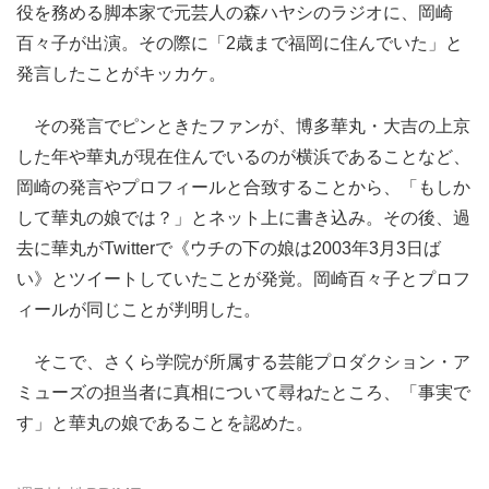
役を務める脚本家で元芸人の森ハヤシのラジオに、岡崎
百々子が出演。その際に「2歳まで福岡に住んでいた」と
発言したことがキッカケ。
その発言でピンときたファンが、博多華丸・大吉の上京
した年や華丸が現在住んでいるのが横浜であることなど、
岡崎の発言やプロフィールと合致することから、「もしか
して華丸の娘では？」とネット上に書き込み。その後、過
去に華丸がTwitterで《ウチの下の娘は2003年3月3日ば
い》とツイートしていたことが発覚。岡崎百々子とプロフ
ィールが同じことが判明した。
そこで、さくら学院が所属する芸能プロダクション・ア
ミューズの担当者に真相について尋ねたところ、「事実で
す」と華丸の娘であることを認めた。