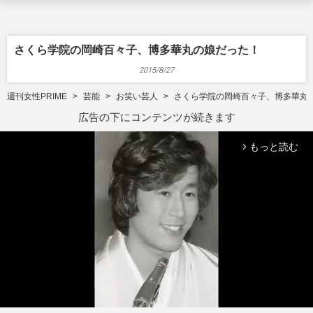
さくら学院の岡崎百々子、博多華丸の娘だった！
2015/8/27
週刊女性PRIME
芸能
お笑い芸人
さくら学院の岡崎百々子、博多華丸
広告の下にコンテンツが続きます
もっと読む
arrow_forward_ios