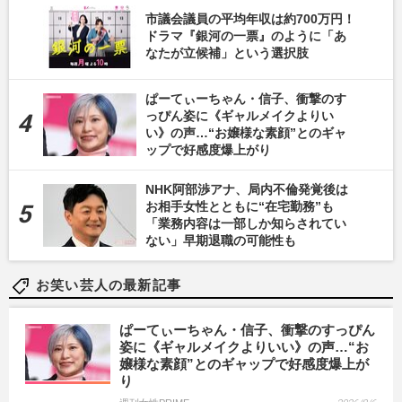
市議会議員の平均年収は約700万円！
ドラマ『銀河の一票』のように「あ
なたが立候補」という選択肢
ぱーてぃーちゃん・信子、衝撃のす
っぴん姿に《ギャルメイクよりい
い》の声…“お嬢様な素顔”とのギャ
ップで好感度爆上がり
NHK阿部渉アナ、局内不倫発覚後は
お相手女性とともに“在宅勤務”も
「業務内容は一部しか知らされてい
ない」早期退職の可能性も
お笑い芸人の最新記事
ぱーてぃーちゃん・信子、衝撃のすっぴん
姿に《ギャルメイクよりいい》の声…“お
嬢様な素顔”とのギャップで好感度爆上が
り