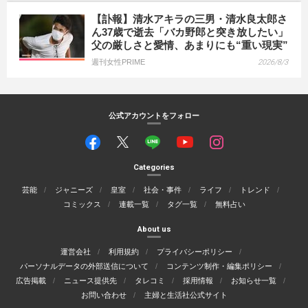
【訃報】清水アキラの三男・清水良太郎さ
ん37歳で逝去「バカ野郎と突き放したい」
父の厳しさと愛情、あまりにも“重い現実”
週刊女性PRIME
2026/8/3
公式アカウントをフォロー
Categories
芸能
ジャニーズ
皇室
社会・事件
ライフ
トレンド
コミックス
連載一覧
タグ一覧
無料占い
About us
運営会社
利用規約
プライバシーポリシー
パーソナルデータの外部送信について
コンテンツ制作・編集ポリシー
広告掲載
ニュース提供先
タレコミ
採用情報
お知らせ一覧
お問い合わせ
主婦と生活社公式サイト