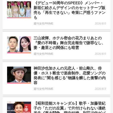
《デビュー30周年のSPEED》メンバー・
新垣仁絵さんデザインのカセットテープ販
売も「再生できない」奇策に戸惑うファン
も
週刊女性PRIME
2026/8/5
三山凌輝、ホテル密会の花乃まりあとの
『愛の不時着』舞台完走報告で謝罪なし、
妻・趣里との関係にも暗雲
週刊女性PRIME
2026/8/5
神田沙也加さんの元恋人・前山剛久、俳
優・ホスト断念で楽曲制作、恋愛ソングの
発表に”闇を感じる”物議を醸した衝撃の内
容
週刊女性PRIME
2026/8/3
【昭和芸能スキャンダル】歌手・加藤登紀
子の「ただの左翼」で片付けられない凄絶
半生《東大闘争、獄中結婚、別荘で内ゲバ