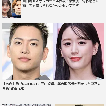
川口春奈＆サッカー日本代表・板倉滉「匂わせゼロ
婚」でも隠しきれなかったセレブすぎ...
【独自】元『BE:FIRST』三山凌輝、舞台関係者が明かした花乃ま
りあ“密会報道...