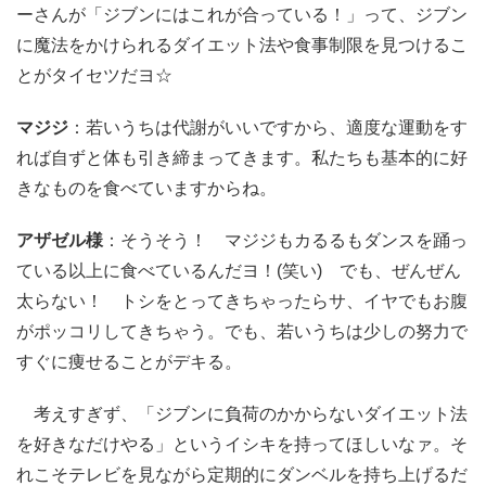
ーさんが「ジブンにはこれが合っている！」って、ジブン
に魔法をかけられるダイエット法や食事制限を見つけるこ
とがタイセツだヨ☆
マジジ
：若いうちは代謝がいいですから、適度な運動をす
れば自ずと体も引き締まってきます。私たちも基本的に好
きなものを食べていますからね。
アザゼル様
：そうそう！ マジジもカるるもダンスを踊っ
ている以上に食べているんだヨ！(笑い) でも、ぜんぜん
太らない！ トシをとってきちゃったらサ、イヤでもお腹
がポッコリしてきちゃう。でも、若いうちは少しの努力で
すぐに痩せることがデキる。
考えすぎず、「ジブンに負荷のかからないダイエット法
を好きなだけやる」というイシキを持ってほしいなァ。そ
れこそテレビを見ながら定期的にダンベルを持ち上げるだ