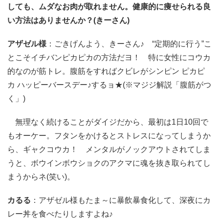
しても、ムダなお肉が取れません。健康的に痩せられる良
い方法はありませんか？(きーさん)
アザゼル様
：ごきげんよう、きーさん♪ “定期的に行う”こ
とこそイチバンピカピカの方法だヨ！ 特に女性にコウカ
的なのが筋トレ。腹筋をすればクビレがシンピン ピカピ
カ ハッピーバースデー♪するョ★(※マジジ解説「腹筋がつ
く」)
無理なく続けることがダイジだから、最初は1日10回で
もオーケー。フタンをかけるとストレスになってしまうか
ら、ギャクコウカ！ メンタルがノックアウトされてしま
うと、ボウインボウショクのアクマに魂を抜き取られてし
まうからネ(笑い)。
カるる
：アザゼル様もたま～に暴飲暴食化して、深夜にカ
レー丼を食べたりしますよね♪