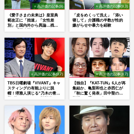
⭐ 高評価の記事(9)
⭐ 高評価の記事(9.3)
《愛子さまの未来は》皇室典
「皮をめくって洗え」「添い
範改正に「拙速」「女性差
寝して」介護職の半数が性的
別」と国内外から異論…残さ
嫌がらせや暴力を経験
れた「再改正」の道
⭐ 高評価の記事(9.7)
⭐ 高評価の記事(8.7)
TBS日曜劇場『VIVANT』キャ
【独自】『KAT-TUN』6人が再
スティングの有能ぶりに脱
集結か、亀梨和也と赤西仁が
帽！堺雅人演じる“乃木の青年
「秋に驚く発表」田中聖の刑
期”役は、そっくり説根強い
期満了と重なる“匂わせ”では
Mr.Children桜井和寿のバンド
ない理由
マン長男・櫻井海音だった