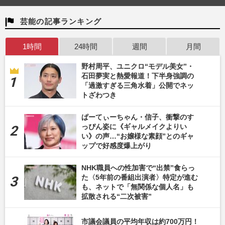
芸能の記事ランキング
1時間
24時間
週間
月間
野村周平、ユニクロ“モデル美女”・
石田夢実と熱愛報道！下半身強調の
「過激すぎる三角水着」公開でネッ
トざわつき
ぱーてぃーちゃん・信子、衝撃のす
っぴん姿に《ギャルメイクよりい
い》の声…“お嬢様な素顔”とのギャ
ップで好感度爆上がり
NHK職員への性加害で“出禁”食らっ
た〈5年前の番組出演者〉特定が進む
も、ネットで「無関係な個人名」も
拡散される“二次被害”
市議会議員の平均年収は約700万円！