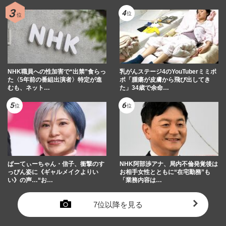
NHK職員への性加害で“出禁”食らっ
乳がんステージ4のYouTuberミミポ
た〈5年前の番組出演者〉特定が進
ポ「腫瘍が皮膚から飛び出してき
むも、ネット…
た」34歳で余命…
ぱーてぃーちゃん・信子、衝撃のす
NHK阿部渉アナ、局内不倫発覚後は
っぴん姿に《ギャルメイクよりい
お相手女性とともに“在宅勤務”も
い》の声…“お…
「業務内容は…
7位以降を見る