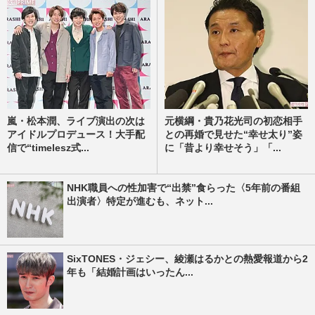
嵐・松本潤、ライブ演出の次は
元横綱・貴乃花光司の初恋相手
アイドルプロデュース！大手配
との再婚で見せた“幸せ太り”姿
信で“timelesz式...
に「昔より幸せそう」「...
NHK職員への性加害で“出禁”食らった〈5年前の番組
出演者〉特定が進むも、ネット...
SixTONES・ジェシー、綾瀬はるかとの熱愛報道から2
年も「結婚計画はいったん...