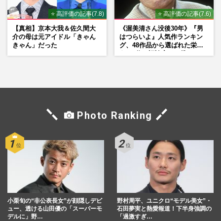
⭐ 高評価の記事(7.8)
⭐ 高評価の記事(7.6)
【真相】京本大我＆佐久間大
《渥美清さん没後30年》『男
介の母は元アイドル「きゃん
はつらいよ』人気作ランキン
きゃん」だった
グ、48作品から選ばれた栄え
ある1位と評論家イチ推し
の“神作”は
Photo Ranking
小栗旬の“非公表長女”が顔隠しデビ
野村周平、ユニクロ“モデル美女”・
ュー、透ける山田優の「スーパーモ
石田夢実と熱愛報道！下半身強調の
デルに」野…
「過激すぎ…