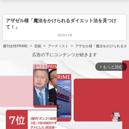
アザゼル様「魔法をかけられるダイエット法を見つけ
て！」
2015/11/6
週刊女性PRIME
芸能
アーティスト
アザゼル様「魔法をかけられるダ
広告の下にコンテンツが続きます
もっと読む
arrow_forward_ios