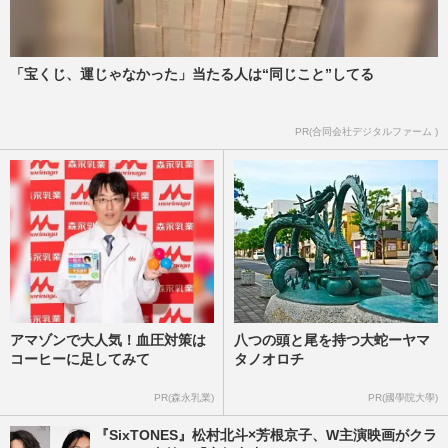
「宝くじ、運じゃなかった」当たる人は“同じこと”してる
PR(合同会社デジタルファーム )
アマゾンで大人気！血圧対策は
八つの頭と尾を持つ大蛇ーヤマ
コーヒーに足してみて
タノオロチ
PR(森永乳業)
PR(國學院大學)
『SixTONES』松村北斗×芳根京子、W主演映画がクラ