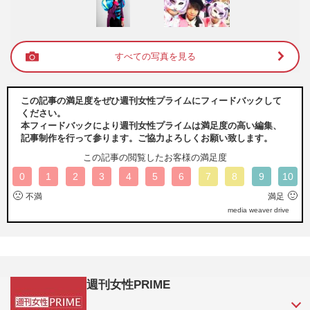
すべての写真を見る
この記事の満足度をぜひ週刊女性プライムにフィードバックして
ください。
本フィードバックにより週刊女性プライムは満足度の高い編集、
記事制作を行って参ります。ご協力よろしくお願い致します。
この記事の閲覧したお客様の満足度
0
1
2
3
4
5
6
7
8
9
10
🙁
🙂
不満
満足
media weaver drive
週刊女性PRIME