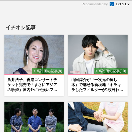
Recommended by
イチオシ記事
⭐ 高評価の記事(8)
⭐ 高評価の記事(10)
酒井法子、香港コンサートチ
山田涼介が『一次元の挿し
ケット完売で「まさにアジア
木』で魅せる新境地「キラキ
の歌姫」国内外に根強いファ
ラしたフィルターが1枚外れて
ンで完全復活か
くれたら」アイドル像を封印
した覚悟