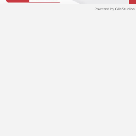
Powered by 
GliaStudios
M
u
t
e