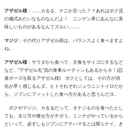
アザゼル様
：……カるる、ナニか言った？？あれはボク流
の儀式みたいなものなんだよ！ ニンゲン界にあんなに美
味しいものがあるなんてズルい……。
マジジ
：その代りアザゼル様は、バランスよく食べますよ
ね。
アザゼル様
：サラダから食べて、主食をサイゴにするなど
など、“アザゼル丸”流の食事ルーティンもあるからネ！(忍
者ポーズを取るアザゼル様) ボクとしては、その方が消
化が早く感じるんダ。ヒトそれぞれジュウニントイロだか
ら、ジブンにフィットした食べ方があると思うんだヨ。
ボクやマジジ、カるるだって、オナジものを食べたとし
ても、太り方や痩せ方がチガう。ミンナがやっているから
といって、必ずしもジブンにアテハマるとは限らナイ。き