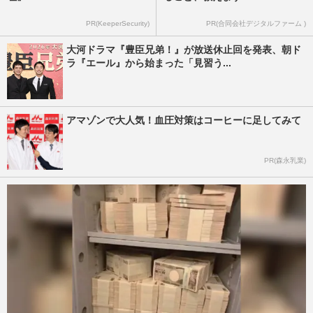
PR(KeeperSecurity)
PR(合同会社デジタルファーム )
大河ドラマ『豊臣兄弟！』が放送休止回を発表、朝ド
ラ『エール』から始まった「見習う...
アマゾンで大人気！血圧対策はコーヒーに足してみて
PR(森永乳業)