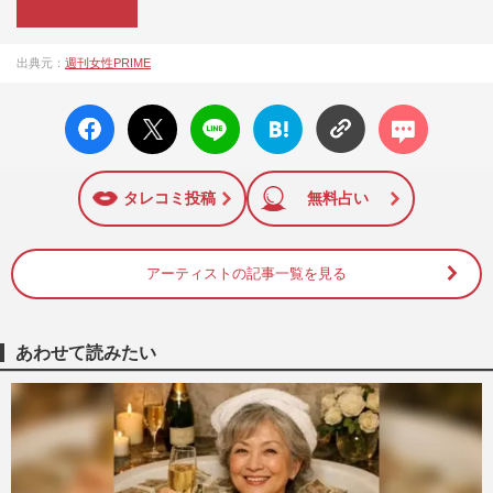
『週刊女性PRIME（シュージョプライム）』は、2015年（平
出典元：
週刊女性PRIME
成27年）1月に開設された主婦と生活社が運営する日本のニュ
ースサイトです。『週刊女性PRIME』編集者が担当する連載
facebo
X ポス
LINE
はてな
コメン
陣の執筆記事を配信するほか、女性週刊誌『週刊女性』の誌
ok い
ト
ブック
ト
面に掲載された記事から、インターネット利用者層にとって
いね
マーク
特に関心の高い題材の記事を、WEB向けにリライトして配信
に追加
しています！
タレコミ投稿
無料占い
アーティストの記事一覧を見る
あわせて読みたい