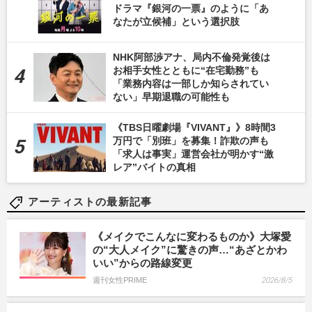
ドラマ『銀河の一票』のように「あ
なたが立候補」という選択肢
NHK阿部渉アナ、局内不倫発覚後は
お相手女性とともに“在宅勤務”も
「業務内容は一部しか知らされてい
ない」早期退職の可能性も
《TBS日曜劇場『VIVANT』》8時間3
万円で「別班」を募集！詐欺の声も
「求人は事実」運営会社が明かす“激
レア”バイトの真相
アーティストの最新記事
《メイクでこんなに変わるものか》大塚愛
の“大人メイク”に驚きの声…“あざとかわ
いい”からの路線変更
週刊女性PRIME
2026/8/5