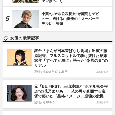
ァンほっこり
小栗旬の“非公表長女”が顔隠しデビ
ュー、透ける山田優の「スーパーモ
デルに」野望
女優の最新記事
舞台『まんが日本昔ばなし劇場』出演の藤
原紀香、フルスロットルで駆け抜けた結婚
10年「すべてが糧に」語った“梨園の妻”の
リアル
週刊女性2026年8月11日号
2026/8/5
元『BE:FIRST』三山凌輝と“ホテル密会報
道”の花乃まりあ、一児の母が直面する宝
塚で築いた「品格イメージ」崩壊の危機
週刊女性PRIME
2026/8/4