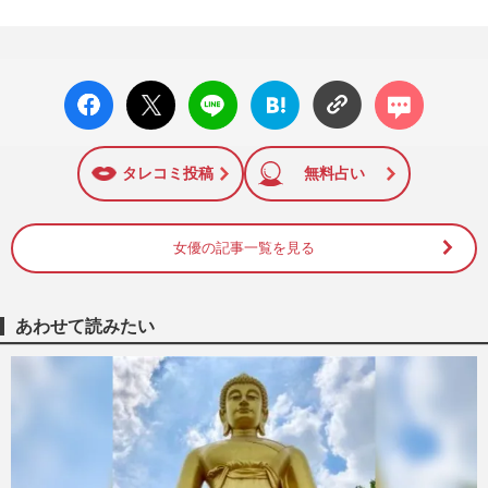
facebo
X ポス
LINE
はてな
コメン
ok い
ト
ブック
ト
いね
マーク
に追加
タレコミ投稿
無料占い
女優の記事一覧を見る
あわせて読みたい