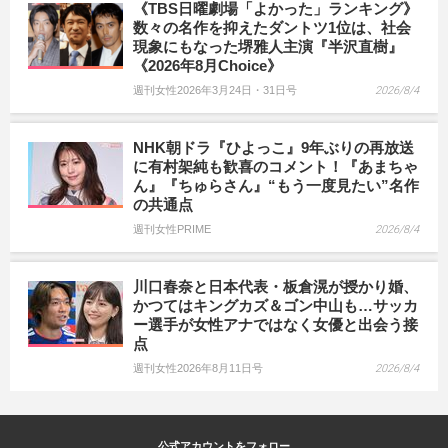
《TBS日曜劇場「よかった」ランキング》
数々の名作を抑えたダントツ1位は、社会
現象にもなった堺雅人主演『半沢直樹』
《2026年8月Choice》
週刊女性2026年3月24日・31日号
2026/8/4
NHK朝ドラ『ひよっこ』9年ぶりの再放送
に有村架純も歓喜のコメント！『あまちゃ
ん』『ちゅらさん』“もう一度見たい”名作
の共通点
週刊女性PRIME
2026/8/4
川口春奈と日本代表・板倉滉が授かり婚、
かつてはキングカズ＆ゴン中山も…サッカ
ー選手が女性アナではなく女優と出会う接
点
週刊女性2026年8月11日号
2026/8/4
公式アカウントをフォロー