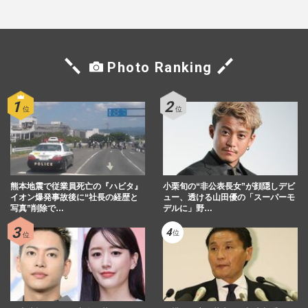
Photo Ranking
熊本地震で従業員死亡の『ハビタ』
小栗旬の“非公表長女”が顔隠しデビ
イオン爆発事故後に“社長の経歴と
ュー、透ける山田優の「スーパーモ
写真”削除で…
デルに」野…