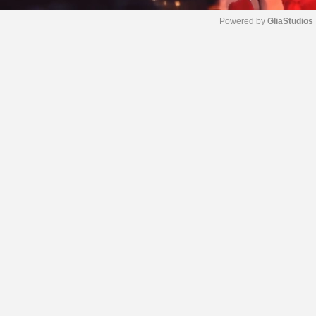
Powered by 
GliaStudios
M
u
t
e