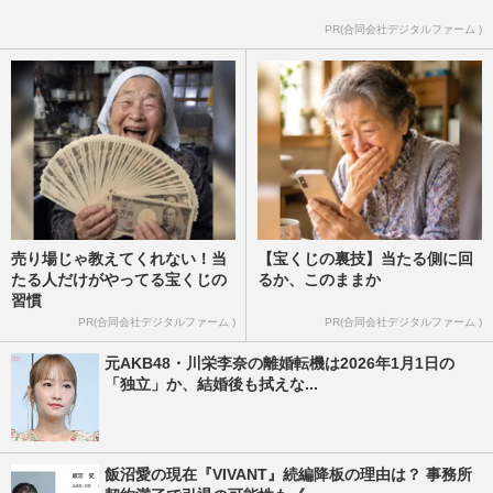
PR(合同会社デジタルファーム )
売り場じゃ教えてくれない！当
【宝くじの裏技】当たる側に回
たる人だけがやってる宝くじの
るか、このままか
習慣
PR(合同会社デジタルファーム )
PR(合同会社デジタルファーム )
元AKB48・川栄李奈の離婚転機は2026年1月1日の
「独立」か、結婚後も拭えな...
飯沼愛の現在『VIVANT』続編降板の理由は？ 事務所