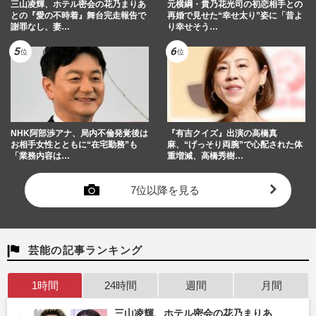
三山凌輝、ホテル密会の花乃まりあ
元横綱・貴乃花光司の初恋相手との
との『愛の不時着』舞台完走報告で
再婚で見せた“幸せ太り”姿に「昔よ
謝罪なし、妻…
り幸せそう…
NHK阿部渉アナ、局内不倫発覚後は
『有吉クイズ』出演の高橋真
お相手女性とともに“在宅勤務”も
麻、“げっそり両腕”で心配された体
「業務内容は…
重増減、高橋秀樹…
7位以降を見る
芸能の記事ランキング
1時間
24時間
週間
月間
三山凌輝、ホテル密会の花乃まりあ