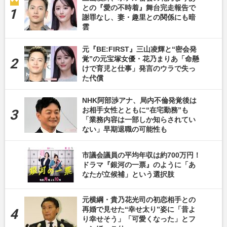
との『愛の不時着』舞台完走報告で
謝罪なし、妻・趣里との関係にも暗
雲
元『BE:FIRST』三山凌輝と“密会発
覚”の元宝塚女優・花乃まりあ「命懸
けで育児と仕事」発言のウラで失っ
た代償
NHK阿部渉アナ、局内不倫発覚後は
お相手女性とともに“在宅勤務”も
「業務内容は一部しか知らされてい
ない」早期退職の可能性も
市議会議員の平均年収は約700万円！
ドラマ『銀河の一票』のように「あ
なたが立候補」という選択肢
元横綱・貴乃花光司の初恋相手との
再婚で見せた“幸せ太り”姿に「昔よ
り幸せそう」「可愛くなった」とフ