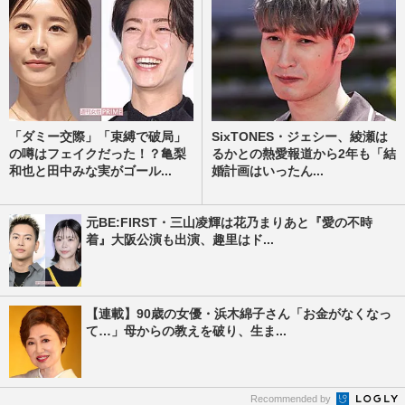
「ダミー交際」「束縛で破局」
SixTONES・ジェシー、綾瀬は
の噂はフェイクだった！？亀梨
るかとの熱愛報道から2年も「結
和也と田中みな実がゴール...
婚計画はいったん...
元BE:FIRST・三山凌輝は花乃まりあと『愛の不時
着』大阪公演も出演、趣里はド...
【連載】90歳の女優・浜木綿子さん「お金がなくなっ
て…」母からの教えを破り、生ま...
Recommended by