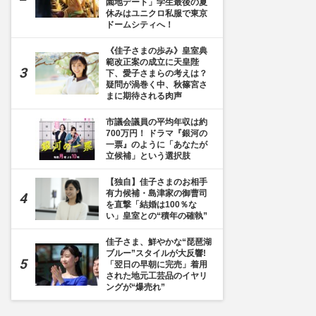
園地デート」学生最後の夏
休みはユニクロ私服で東京
ドームシティへ！
《佳子さまの歩み》皇室典
範改正案の成立に天皇陛
下、愛子さまらの考えは？
疑問が渦巻く中、秋篠宮さ
まに期待される肉声
市議会議員の平均年収は約
700万円！ ドラマ『銀河の
一票』のように「あなたが
立候補」という選択肢
【独自】佳子さまのお相手
有力候補・島津家の御曹司
を直撃「結婚は100％な
い」皇室との“積年の確執”
佳子さま、鮮やかな“琵琶湖
ブルー”スタイルが大反響!
「翌日の早朝に完売」着用
された地元工芸品のイヤリ
ングが“爆売れ”