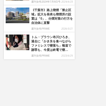
週刊女性2024年7月9日号
2024/6/25
《千葉市》路上喫煙「禁止区
域」拡大を発表も喫煙所の設
置は「0」、分煙対策の行方を
自治体に直撃
週刊女性PRIME
2026/5/27
トム・ブラウン布川ひろき、
過去に「かき氷を食べながら
ファミレスで寝落ち」報道で
謝罪も、今度は終電で寝…
週刊女性PRIME
2023/6/29