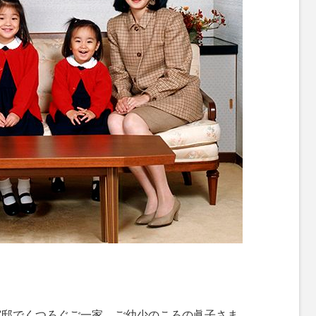
宮邸でくつろぐご一家。ご幼少のころの眞子さま、