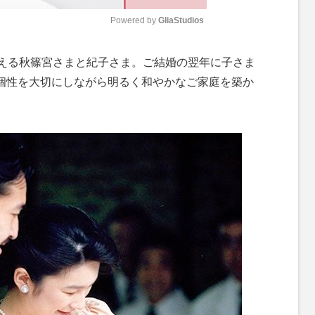
Powered by 
GliaStudios
M
迎える秋篠宮さまと紀子さま。ご結婚の翌年に子さま
u
個性を大切にしながら明るく和やかなご家庭を築か
t
e