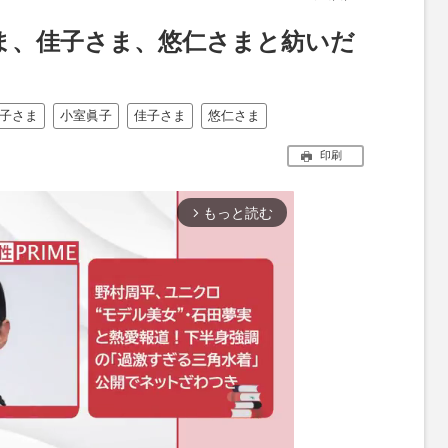
ま、佳子さま、悠仁さまと紡いだ
子さま
小室眞子
佳子さま
悠仁さま
印刷
もっと読む
arrow_forward_ios