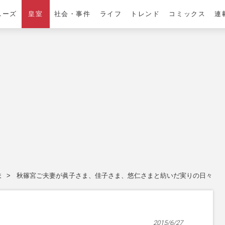
ニーズ
皇室
社会・事件
ライフ
トレンド
コミックス
連
ま
秋篠宮ご夫妻が眞子さま、佳子さま、悠仁さまと紡いだ実りの日々
2015/6/27