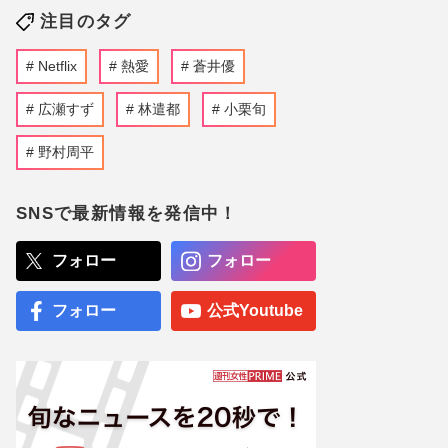
注目のタグ
Netflix
熱愛
蒼井優
広瀬すず
林遣都
小栗旬
野村周平
SNSで最新情報を発信中！
フォロー
フォロー
フォロー
公式Youtube