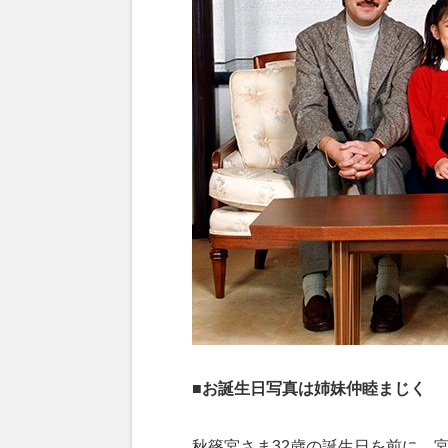
■お誕生日写真は姉妹仲睦まじく
秋篠宮さま32歳の誕生日を前に、