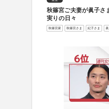
秋篠宮ご夫妻が眞子さ
実りの日々
秋篠宮家
秋篠宮さま
紀子さま
眞