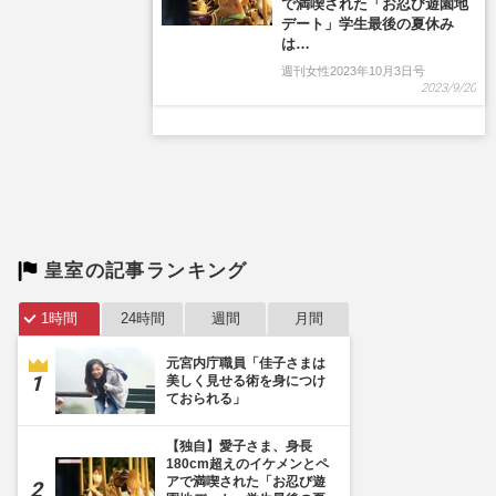
皇室の記事ランキング
1時間
24時間
週間
月間
元宮内庁職員「佳子さまは
美しく見せる術を身につけ
ておられる」
【独自】愛子さま、身長
180cm超えのイケメンとペ
アで満喫された「お忍び遊