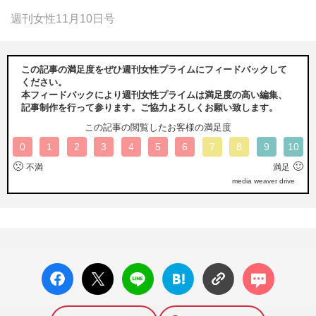
週刊女性11月10日号
この記事の満足度をぜひ週刊女性プライムにフィードバックして
ください。
本フィードバックにより週刊女性プライムは満足度の高い編集、
記事制作を行って参ります。ご協力よろしくお願い致します。
この記事の閲覧したお客様の満足度
0
1
2
3
4
5
6
7
8
9
10
🙁
🙂
不満
満足
media weaver drive
facebo
X ポス
LINE
はてな
コメン
ok い
ト
ブック
ト
いね
マーク
に追加