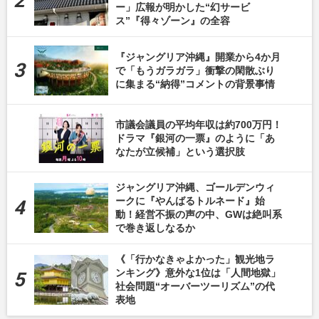
ー」広報が明かした“幻サービ
ス”『得々ゾーン』の全容
『ジャングリア沖縄』開業から4か月
で「もうガラガラ」衝撃の閑散ぶり
に集まる“納得”コメントの背景事情
市議会議員の平均年収は約700万円！
ドラマ『銀河の一票』のように「あ
なたが立候補」という選択肢
ジャングリア沖縄、ゴールデンウィ
ークに『やんばるトルネード』始
動！経営不振の声の中、GWは絶叫系
で巻き返しなるか
《「行かなきゃよかった」観光地ラ
ンキング》意外な1位は「人間地獄」
社会問題“オーバーツーリズム”の代
表地