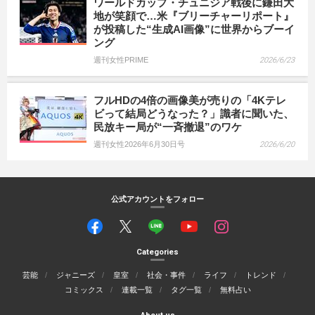
ワールドカップ・チュニジア戦後に鎌田大
地が笑顔で…米『ブリーチャーリポート』
が投稿した“生成AI画像”に世界からブーイ
ング
週刊女性PRIME
2026/6/23
フルHDの4倍の画像美が売りの「4Kテレ
ビって結局どうなった？」識者に聞いた、
民放キー局が“一斉撤退”のワケ
週刊女性2026年6月30日号
2026/6/20
公式アカウントをフォロー
Categories
芸能
ジャニーズ
皇室
社会・事件
ライフ
トレンド
コミックス
連載一覧
タグ一覧
無料占い