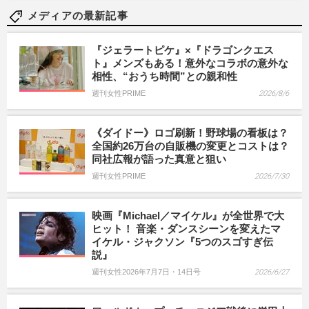
メディアの最新記事
『ジェラートピケ』×『ドラゴンクエス
ト』メンズもある！意外なコラボの意外な
相性、“おうち時間”との親和性
週刊女性PRIME
2026/8/6
《ダイドー》ロゴ刷新！野球場の看板は？
全国約26万台の自販機の変更とコストは？
同社広報が語った真意と狙い
週刊女性PRIME
2026/7/30
映画『Michael／マイケル』が全世界で大
ヒット！ 音楽・ダンスシーンを変えたマ
イケル・ジャクソン『5つのスゴすぎ伝
説』
週刊女性2026年7月7日・14日号
2026/6/27