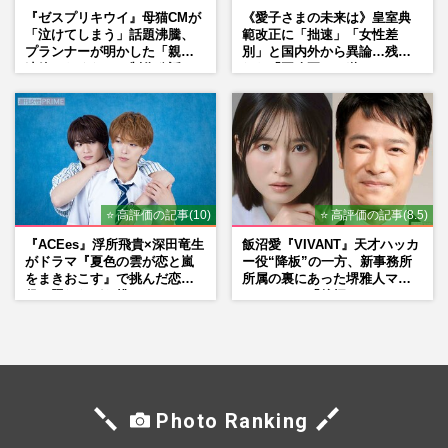
『ゼスプリキウイ』母猫CMが
《愛子さまの未来は》皇室典
「泣けてしまう」話題沸騰、
範改正に「拙速」「女性差
プランナーが明かした「親に
別」と国内外から異論…残さ
連絡したくなる」制作秘話
れた「再改正」の道
⭐ 高評価の記事(10)
⭐ 高評価の記事(8.5)
『ACEes』浮所飛貴×深田竜生
飯沼愛『VIVANT』天才ハッカ
がドラマ『夏色の雲が恋と嵐
ー役“降板”の一方、新事務所
をまきおこす』で挑んだ恋人
所属の裏にあった堺雅人マネ
役、照れながら挑んだキュン
ージャーの「後押し」
シーン秘話
Photo Ranking