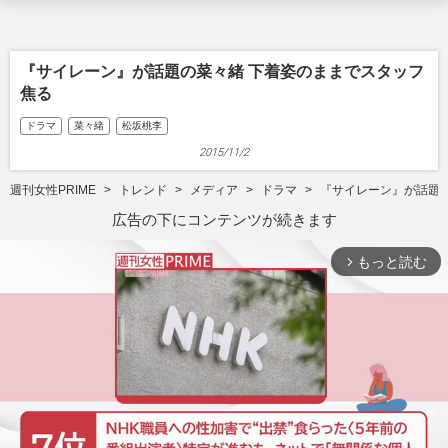
『サイレーン』が話題の菜々緒 下着姿のままでスタッフ
焦る
ドラマ
菜々緒
松坂桃李
2015/11/2
週刊女性PRIME
トレンド
メディア
ドラマ
『サイレーン』が話題
広告の下にコンテンツが続きます
もっと読む
arrow_forward_ios