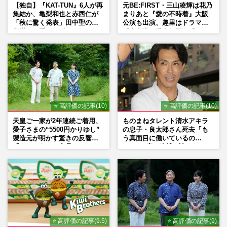
【独自】『KAT-TUN』6人が再
元BE:FIRST・三山凌輝は花乃
《TBS日曜劇場「よかった」ランキング》
集結か、亀梨和也と赤西仁が
まりあと『愛の不時着』大阪
「秋に驚く発表」田中聖の刑
公演も出演、趣里はドラマ
数々の名作を抑えたダントツ1位は、社会
期満了と重なる“匂わせ”では
『大空港』番宣行脚に「メン
現象にもなった堺雅人主演『…
ない理由
タル強すぎ」の実情
週刊女性2026年3月24日・31日号
2026/8/4
山田涼介が『一次元の挿し木』で魅せる新
境地「キラキラしたフィルターが1枚外れ
てくれたら」アイドル像を…
⭐ 高評価の記事(10)
⭐ 高評価の記事(10)
週刊女性2026年8月11日号
2026/8/2
天皇ご一家が2年連続ご着用、
ものまねタレント清水アキラ
愛子さまの“5500円かりゆし”
の息子・良太郎さん死去「も
製造元が明かす驚きの反響
う真面目に働いているの
「まさかうちの商品とは…」
で」、2度の逮捕も諦めなかっ
た芸能界“波乱に満ちた37年”
⭐ 高評価の記事(9.5)
⭐ 高評価の記事(9)