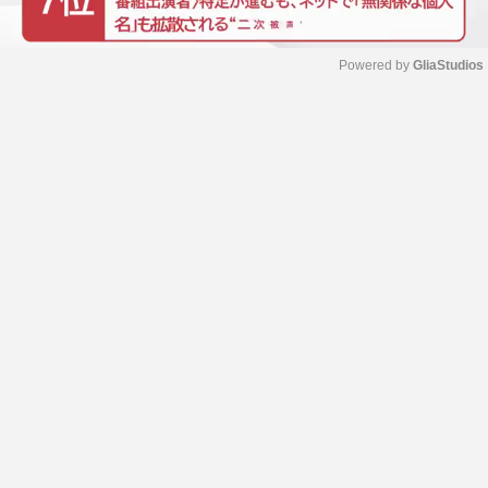
Powered by 
GliaStudios
M
u
t
e