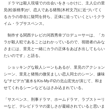
ドラマは殺人現場での出会いをきっかけに、主人公の里
見(松坂桃李)が、恋人である猪熊(木村文乃)に近づいてく
るカラの存在に疑問を持ち、正体に迫っていくというクラ
イム・ラブサスペンス。
制作する関西テレビの河西秀幸プロデューサーは、「カ
ラが殺人犯であることはわかっているので、視聴者のみな
さまには、里見と一緒にカラの正体をあばき出してもらい
たいのです」と語る。
ショッキングな殺人シーンもあるが、里見のアクション
シーン、里見と猪熊の微笑ましい恋人同士のシーン、嫌味
な“チビデカ”速水をKis-My-Ft2の北山宏光が演じて、和ま
せてくれるシーンなどもはさみ込まれている。
「サスペンス、刑事ドラマ、ホームドラマ、ラブストーリ
ーなど、テレビドラマの楽しさが凝縮されていると思いま