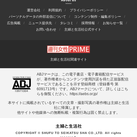
About us
運営会社
利用規約
プライバシーポリシー
パーソナルデータの外部送信について
コンテンツ制作・編集ポリシー
広告掲載
ニュース提供先
タレコミ
採用情報
お知らせ一覧
お問い合わせ
主婦と生活社公式サイト
主婦と生活社関連サイト
ABJマークは、この電子書店・電子書籍配信サービス
が、著作権者からコンテンツ使用許諾を得た正規版配信
サービスであることを示す登録商標（登録番号 第
6091713号）です。ABJマークについて、詳しくはこち
らを御覧ください。
https://aebs.or.jp/
本サイトに掲載されているすべての⽂章・撮影写真の著作権は主婦と⽣活
社に帰属します。
他サイトや他媒体への無断転載・複製⾏為は固く禁⽌します。
COPYRIGHT © SHUFU TO SEIKATSU SHA CO.,LTD. All rights