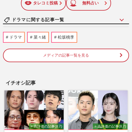
タレコミ投稿
無料占い
ドラマに関する記事一覧
蒼井優主演・TBSドラマ『Tシャツが乾く
ドラマ
菜々緒
松坂桃李
まで』が激バズリ中「“考察ドラマ”とは一
線を画している」散りばめ…
週刊女性2026年8月18日・25日号
2026/8/7
メディアの記事一覧を見る
趣里主演ドラマ『大空港』が税関とのコラ
ボポスター解禁も“皮肉すぎるタイミン
グ”… 三山凌輝の密会報道…
イチオシ記事
週刊女性PRIME
2026/8/6
《TBS日曜劇場『VIVANT』》8時間3万円
で「別班」を募集！詐欺の声も「求人は事
実」運営会社が明かす“激レ…
週刊女性PRIME
2026/8/6
⭐ 高評価の記事(8.7)
⭐ 高評価の記事(8.7)