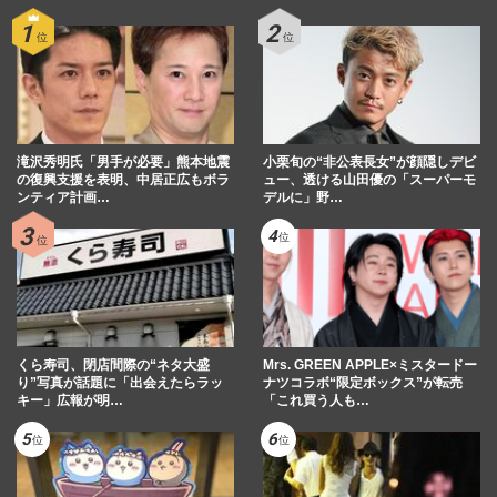
滝沢秀明氏「男手が必要」熊本地震
小栗旬の“非公表長女”が顔隠しデビ
の復興支援を表明、中居正広もボラ
ュー、透ける山田優の「スーパーモ
ンティア計画…
デルに」野…
くら寿司、閉店間際の“ネタ大盛
Mrs. GREEN APPLE×ミスタードー
り”写真が話題に「出会えたらラッ
ナツコラボ“限定ボックス”が転売
キー」広報が明…
「これ買う人も…