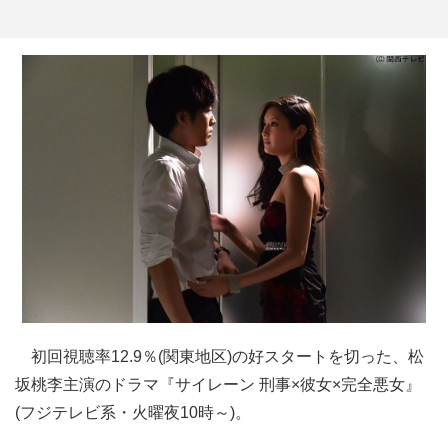
初回視聴率12.9％(関東地区)の好スタートを切った、松
坂桃李主演のドラマ『サイレーン 刑事×彼女×完全悪女』
(フジテレビ系・火曜夜10時～)。