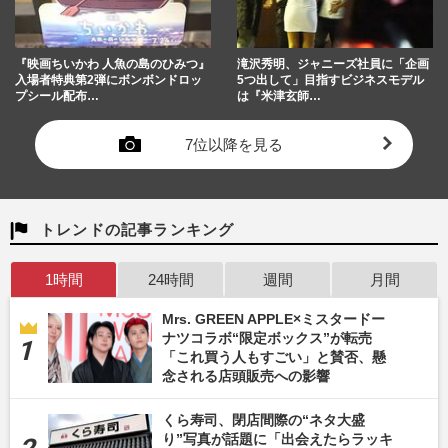
『映画ちいかわ 人魚の島のひみつ』
滝沢秀明、ジャニーズ社員に「企画
入場者特典第2弾にボンボンドロッ
5つ出して」目指すビジネスモデル
プシール配布…
は『米津玄師…
7位以降を見る
トレンドの記事ランキング
1時間
24時間
週間
月間
Mrs. GREEN APPLE×ミスタードー
ナツコラボ“限定ボックス”が転売
「これ買う人もすごい」と賛否、懸
念される店頭販売への影響
くら寿司、閉店間際の“ネタ大盛
り”写真が話題に「出会えたらラッキ