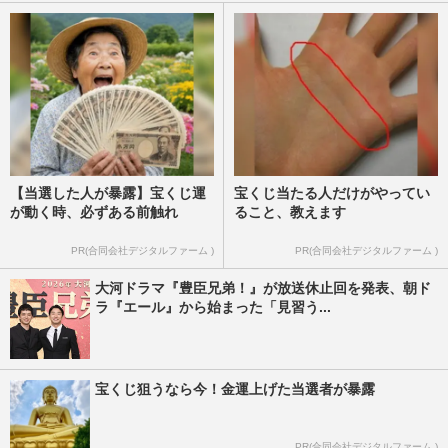
【当選した人が暴露】宝くじ運
宝くじ当たる人だけがやってい
が動く時、必ずある前触れ
ること、教えます
PR(合同会社デジタルファーム )
PR(合同会社デジタルファーム )
大河ドラマ『豊臣兄弟！』が放送休止回を発表、朝ド
ラ『エール』から始まった「見習う...
宝くじ狙うなら今！金運上げた当選者が暴露
PR(合同会社デジタルファーム )