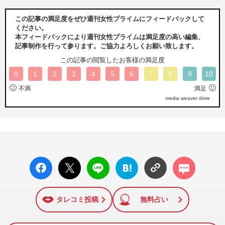
この記事の満足度をぜひ週刊女性プライムにフィードバックして
ください。
本フィードバックにより週刊女性プライムは満足度の高い編集、
記事制作を行って参ります。ご協力よろしくお願い致します。
この記事の閲覧したお客様の満足度
0
1
2
3
4
5
6
7
8
9
10
🙁
🙂
不満
満足
media weaver drive
facebo
X ポス
LINE
はてな
コメン
ok い
ト
ブック
ト
いね
マーク
に追加
タレコミ投稿
無料占い