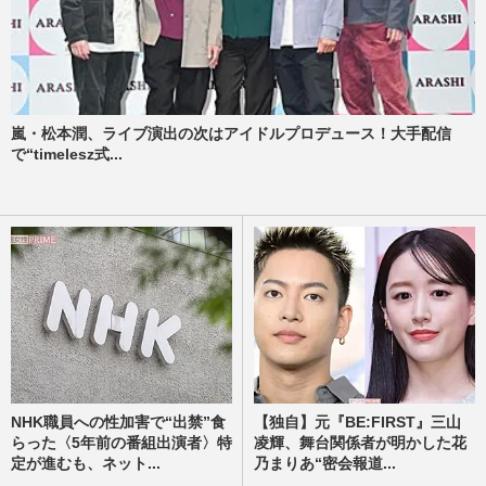
嵐・松本潤、ライブ演出の次はアイドルプロデュース！大手配信
で“timelesz式...
NHK職員への性加害で“出禁”食
【独自】元『BE:FIRST』三山
らった〈5年前の番組出演者〉特
凌輝、舞台関係者が明かした花
定が進むも、ネット...
乃まりあ“密会報道...