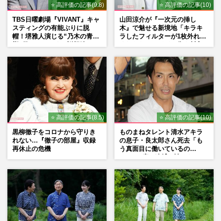
⭐ 高評価の記事(9.8)
⭐ 高評価の記事(10)
TBS日曜劇場『VIVANT』キャ
山田涼介が『一次元の挿し
スティングの有能ぶりに脱
木』で魅せる新境地「キラキ
帽！堺雅人演じる“乃木の青年
ラしたフィルターが1枚外れて
期”役は、そっくり説根強い
くれたら」アイドル像を封印
Mr.Children桜井和寿のバンド
した覚悟
マン長男・櫻井海音だった
⭐ 高評価の記事(8.5)
⭐ 高評価の記事(10)
黒柳徹子をコロナから守りき
ものまねタレント清水アキラ
れない…『徹子の部屋』収録
の息子・良太郎さん死去「も
再休止の危機
う真面目に働いているの
で」、2度の逮捕も諦めなかっ
た芸能界“波乱に満ちた37年”