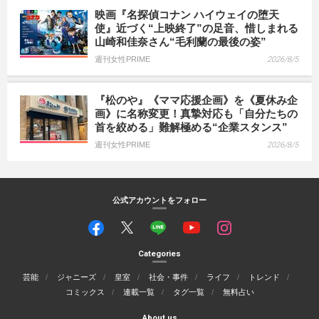
映画『名探偵コナン ハイウェイの堕天
使』近づく“上映終了”の足音、惜しまれる
山崎和佳奈さん“毛利蘭の最後の姿”
週刊女性PRIME
2026/8/5
『松のや』《ママ応援企画》を《夏休み企
画》に名称変更！真摯対応も「自分たちの
首を絞める」難解極める“企業スタンス”
週刊女性PRIME
2026/8/5
公式アカウントをフォロー
Categories
芸能
ジャニーズ
皇室
社会・事件
ライフ
トレンド
コミックス
連載一覧
タグ一覧
無料占い
About us