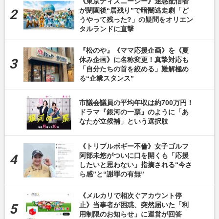
《東京ディズニーシー》迷惑配信者
が閉園後“居残り”で暗闇逃走劇「ど
うやって残った?」の疑問をオリエン
タルランドに直撃
『松のや』《ママ応援企画》を《夏
休み企画》に名称変更！真摯対応も
「自分たちの首を絞める」難解極め
る“企業スタンス”
市議会議員の平均年収は約700万円！
ドラマ『銀河の一票』のように「あ
なたが立候補」という選択肢
《トリプルボギー不倫》女子ゴルフ
阿部未悠がついに口を開くも「応援
したいと思わない」指摘される“今さ
ら感”と“謝罪の有無”
《メルカリで相次ぐアカウント停
止》当事者が困惑、突然届いた「利
用制限のお知らせ」に運営が回答