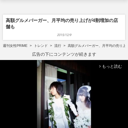
高額グルメバーガー、月平均の売り上げが4割増加の店
舗も
2015/12/9
週刊女性PRIME
トレンド
流行
高額グルメバーガー、月平均の売り上
広告の下にコンテンツが続きます
もっと読む
arrow_forward_ios