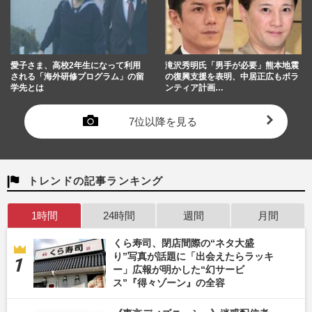
愛子さま、高校2年生になって利用
滝沢秀明氏「男手が必要」熊本地震
される「海外研修プログラム」の留
の復興支援を表明、中居正広もボラ
学先とは
ンティア計画…
7位以降を見る
トレンドの記事ランキング
1時間
24時間
週間
月間
くら寿司、閉店間際の“ネタ大盛
り”写真が話題に「出会えたらラッキ
ー」広報が明かした“幻サービ
ス”『得々ゾーン』の全容