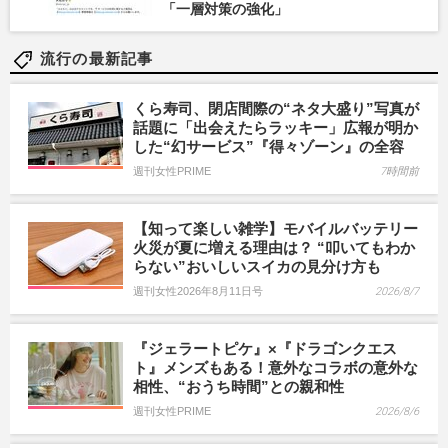
「一層対策の強化」
流行の最新記事
くら寿司、閉店間際の“ネタ大盛り”写真が
話題に「出会えたらラッキー」広報が明か
した“幻サービス”『得々ゾーン』の全容
週刊女性PRIME
7時間前
【知って楽しい雑学】モバイルバッテリー
火災が夏に増える理由は？ “叩いてもわか
らない”おいしいスイカの見分け方も
週刊女性2026年8月11日号
2026/8/7
『ジェラートピケ』×『ドラゴンクエス
ト』メンズもある！意外なコラボの意外な
相性、“おうち時間”との親和性
週刊女性PRIME
2026/8/6