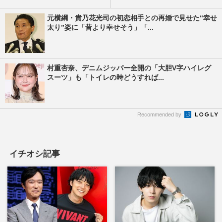
元横綱・貴乃花光司の初恋相手との再婚で見せた“幸せ
太り”姿に「昔より幸せそう」「...
村重杏奈、デニムジッパー全開の「大胆V字ハイレグ
スーツ」も「トイレの時どうすれば...
Recommended by
イチオシ記事