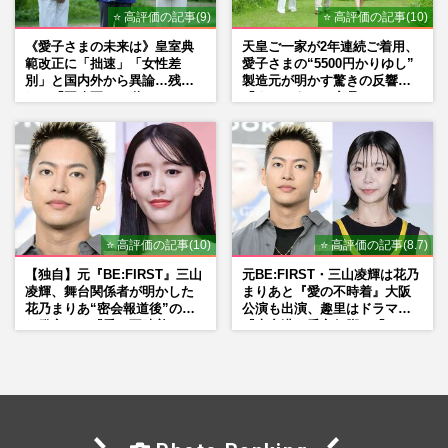
⭐ 高評価の記事(9)
⭐ 高評価の記事(10)
《愛子さまの未来は》皇室典
天皇ご一家が2年連続ご着用、
範改正に「拙速」「女性差
愛子さまの“5500円かりゆし”
別」と国内外から異論…残さ
製造元が明かす驚きの反響
れた「再改正」の道
「まさかうちの商品とは…」
⭐ 高評価の記事(10)
⭐ 高評価の記事(8.7)
【独自】元『BE:FIRST』三山
元BE:FIRST・三山凌輝は花乃
凌輝、舞台関係者が明かした
まりあと『愛の不時着』大阪
花乃まりあ“密会報道後”の呆
公演も出演、趣里はドラマ
れ発言と、『愛の不時着』の
『大空港』番宣行脚に「メン
劇場が答えた共演舞台の行方
タル強すぎ」の実情