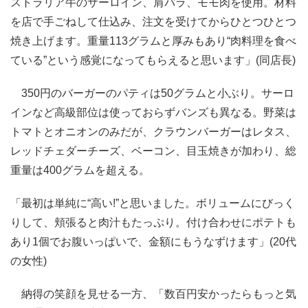
ストラリア牛のサーロイン、肩バラ、モモ肉を使用。材料
を店で手ごねして仕込み、注文を受けてからひとつひとつ
焼き上げます。重量113グラムと厚みもあり“肉料理を食べ
ている”という感覚になってもらえると思います」(同店長)
350円のバーガーのパティは50グラムと小ぶり。サーロ
インなど高級部位は使っておらずバンズも異なる。野菜は
トマトとオニオンのみだが、クラウンバーガーはレタス、
レッドチェダーチーズ、ベーコン、目玉焼きが加わり、総
重量は400グラムを超える。
「最初は単純に“高い!”と思いました。ボリュームにびっく
りして、頬張ると肉汁もたっぷり。付け合わせにポテトも
あり1個でお腹いっぱいで、金額にもうなずけます」(20代
の女性)
納得の笑顔を見せる一方、「数百円安かったらもっと気