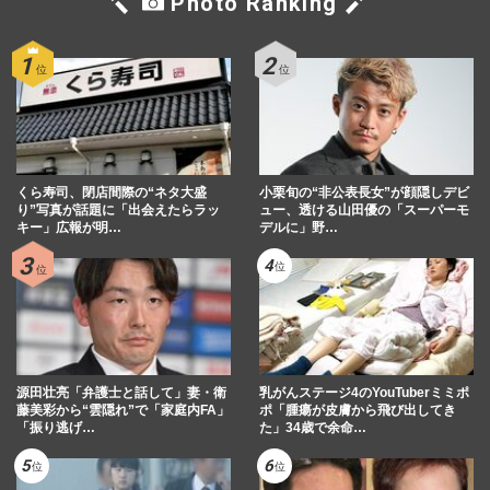
Photo Ranking
くら寿司、閉店間際の“ネタ大盛
小栗旬の“非公表長女”が顔隠しデビ
り”写真が話題に「出会えたらラッ
ュー、透ける山田優の「スーパーモ
キー」広報が明…
デルに」野…
源田壮亮「弁護士と話して」妻・衛
乳がんステージ4のYouTuberミミポ
藤美彩から“雲隠れ”で「家庭内FA」
ポ「腫瘍が皮膚から飛び出してき
「振り逃げ…
た」34歳で余命…