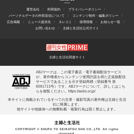
運営会社
利用規約
プライバシーポリシー
パーソナルデータの外部送信について
コンテンツ制作・編集ポリシー
広告掲載
ニュース提供先
タレコミ
採用情報
お知らせ一覧
お問い合わせ
主婦と生活社公式サイト
主婦と生活社関連サイト
ABJマークは、この電子書店・電子書籍配信サービス
が、著作権者からコンテンツ使用許諾を得た正規版配信
サービスであることを示す登録商標（登録番号 第
6091713号）です。ABJマークについて、詳しくはこち
らを御覧ください。
https://aebs.or.jp/
本サイトに掲載されているすべての⽂章・撮影写真の著作権は主婦と⽣活
社に帰属します。
他サイトや他媒体への無断転載・複製⾏為は固く禁⽌します。
COPYRIGHT © SHUFU TO SEIKATSU SHA CO.,LTD. All rights
reserved.