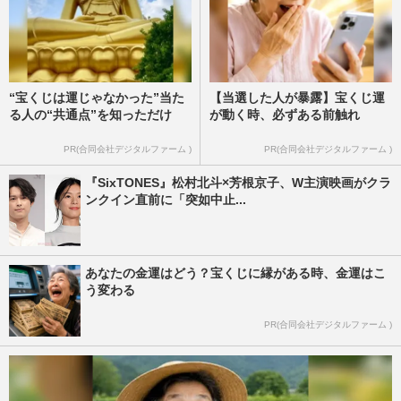
“宝くじは運じゃなかった”当た
【当選した人が暴露】宝くじ運
る人の“共通点”を知っただけ
が動く時、必ずある前触れ
PR(合同会社デジタルファーム )
PR(合同会社デジタルファーム )
『SixTONES』松村北斗×芳根京子、W主演映画がクラ
ンクイン直前に「突如中止...
あなたの金運はどう？宝くじに縁がある時、金運はこ
う変わる
PR(合同会社デジタルファーム )